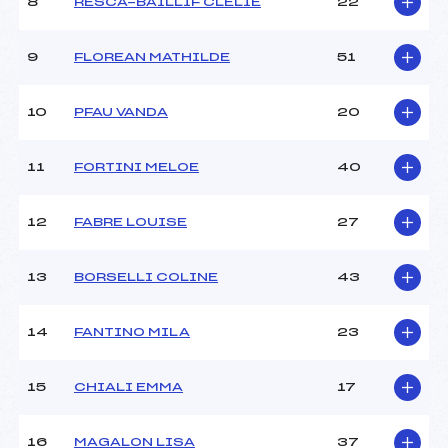
8
RESCA-BAILLIF CLELIE
22
Ouvreurs D :
–
Ouvreurs E :
–
Météo :
–
9
FLOREAN MATHILDE
51
Neige :
–
10
PFAU VANDA
20
MANCHE 2
11
FORTINI MELOE
40
Nombre de portes :
–
Heure de départ :
–
Traceur :
–
12
FABRE LOUISE
27
Ouvreurs A :
FIORUCCI MAEL ()
Ouvreurs B :
–
13
BORSELLI COLINE
43
Ouvreurs C :
–
Ouvreurs D :
–
Ouvreurs E :
–
14
FANTINO MILA
23
Température départ :
–
Température arrivée :
–
15
CHIALI EMMA
17
Pénalité appliquée :
–
16
MAGALON LISA
37