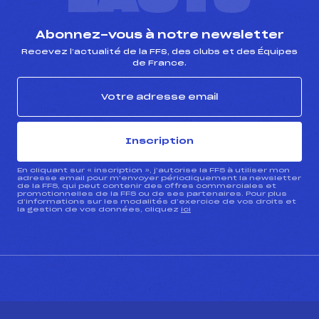
Abonnez-vous à notre newsletter
Recevez l’actualité de la FFS, des clubs et des Équipes
de France.
Inscription
En cliquant sur « inscription », j’autorise la FFS à utiliser mon
adresse email pour m’envoyer périodiquement la newsletter
de la FFS, qui peut contenir des offres commerciales et
promotionnelles de la FFS ou de ses partenaires. Pour plus
d’informations sur les modalités d’exercice de vos droits et
la gestion de vos données, cliquez
ici
CONTACT