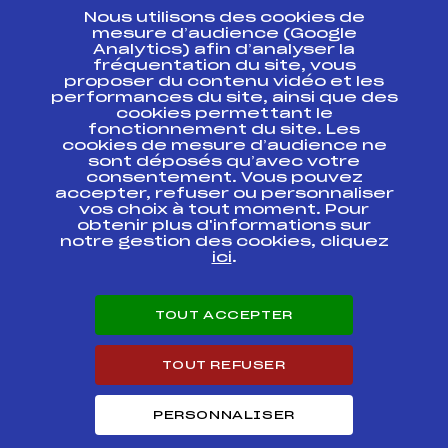
Nous utilisons des cookies de
ESPACE PRESSE
mesure d’audience (Google
Analytics) afin d’analyser la
fréquentation du site, vous
Ressources
proposer du contenu vidéo et les
performances du site, ainsi que des
Pass’Neige
cookies permettant le
Projet sportif fédéral
fonctionnement du site. Les
cookies de mesure d’audience ne
Projet de performance fédéral
sont déposés qu’avec votre
Antidopage
consentement. Vous pouvez
Pôle Développement, Formation, Suivi
accepter, refuser ou personnaliser
Scientifique
vos choix à tout moment. Pour
Listes ministérielles
obtenir plus d'informations sur
notre gestion des cookies, cliquez
Pôle vie de l’athlète
ici
.
Enseignement professionnel
Informatique et chronométrage
Circuits
TOUT ACCEPTER
Carrières
Développement des habiletés mentales
TOUT REFUSER
PERSONNALISER
© 2026 Fédération Française de Ski
Mentions légales
Politique de