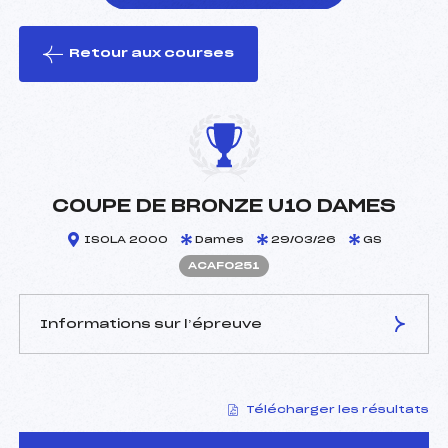
Retour aux courses
foi(s) le ski
COUPE DE BRONZE U10 DAMES
ISOLA 2000
Dames
29/03/26
GS
ACAF0251
Informations sur l’épreuve
JURY DE COMPÉTITION
Télécharger les résultats
Délégué Technique :
–
Arbitre :
–