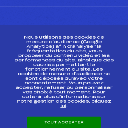
CONTACT
Nous utilisons des cookies de
ESPACE PRESSE
mesure d’audience (Google
Analytics) afin d’analyser la
fréquentation du site, vous
Ressources
proposer du contenu vidéo et les
performances du site, ainsi que des
Pass’Neige
cookies permettant le
Projet sportif fédéral
fonctionnement du site. Les
cookies de mesure d’audience ne
Projet de performance fédéral
sont déposés qu’avec votre
Antidopage
consentement. Vous pouvez
Pôle Développement, Formation, Suivi
accepter, refuser ou personnaliser
Scientifique
vos choix à tout moment. Pour
Listes ministérielles
obtenir plus d'informations sur
notre gestion des cookies, cliquez
Pôle vie de l’athlète
ici
.
Enseignement professionnel
Informatique et chronométrage
Circuits
TOUT ACCEPTER
Carrières