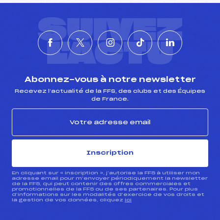
SUIVEZ
L'ACTU
Abonnez-vous à notre newsletter
Recevez l’actualité de la FFS, des clubs et des Équipes
de France.
Inscription
En cliquant sur « inscription », j’autorise la FFS à utiliser mon
adresse email pour m’envoyer périodiquement la newsletter
de la FFS, qui peut contenir des offres commerciales et
promotionnelles de la FFS ou de ses partenaires. Pour plus
d’informations sur les modalités d’exercice de vos droits et
la gestion de vos données, cliquez
ici