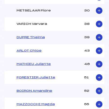
METSELAAR Flore
30
VARICH Varvara
38
DUPRE Thelma
39
ARLOT Chloe
43
MATHIEU Juliette
46
FORESTIER Juliette
51
BOIRON Amandine
52
MAZZOCCHI Magda
55