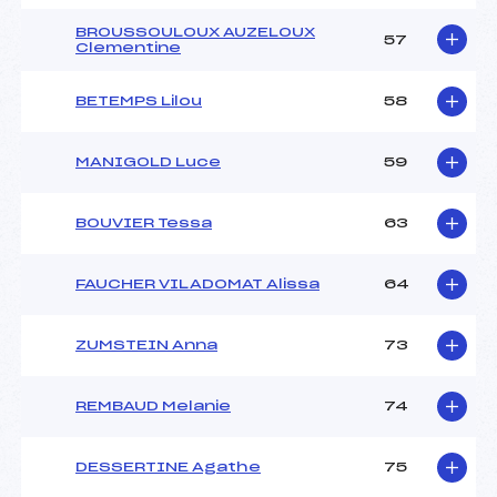
BROUSSOULOUX AUZELOUX
57
Clementine
BETEMPS Lilou
58
MANIGOLD Luce
59
BOUVIER Tessa
63
FAUCHER VILADOMAT Alissa
64
ZUMSTEIN Anna
73
REMBAUD Melanie
74
DESSERTINE Agathe
75