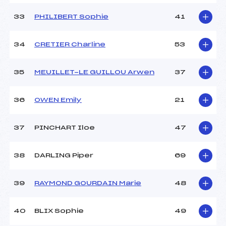
33
PHILIBERT Sophie
41
34
CRETIER Charline
53
35
MEUILLET-LE GUILLOU Arwen
37
36
OWEN Emily
21
37
PINCHART Iloe
47
38
DARLING Piper
69
39
RAYMOND GOURDAIN Marie
48
40
BLIX Sophie
49