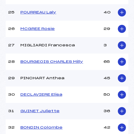
25
POURREAU Laly
40
26
MCGREE Rosie
29
27
MIGLIARDI Francesca
3
28
BOURGEOIS CHARLES Milly
65
29
PINCHART Anthea
45
30
DECLAVIERE Elisa
50
31
GUINET Juliette
36
32
BONDIN Colombe
42