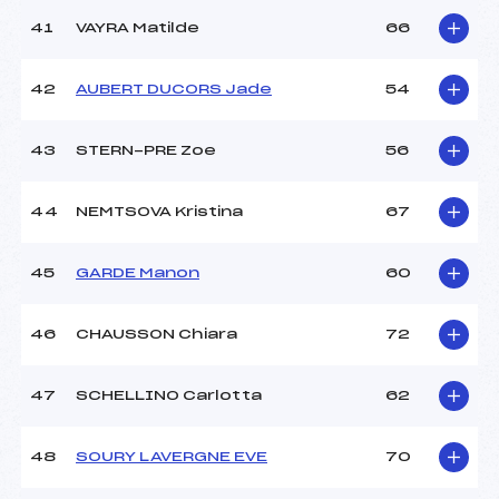
41
VAYRA Matilde
66
42
AUBERT DUCORS Jade
54
43
STERN-PRE Zoe
56
44
NEMTSOVA Kristina
67
45
GARDE Manon
60
46
CHAUSSON Chiara
72
47
SCHELLINO Carlotta
62
48
SOURY LAVERGNE EVE
70