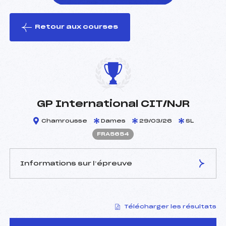
Retour aux courses
foi(s) le ski
GP International CIT/NJR
Chamrousse
Dames
29/03/26
SL
FRA5654
Informations sur l’épreuve
JURY DE COMPÉTITION
Télécharger les résultats
Délégué Technique :
JOURDAN FRANCOIS
(FRA)