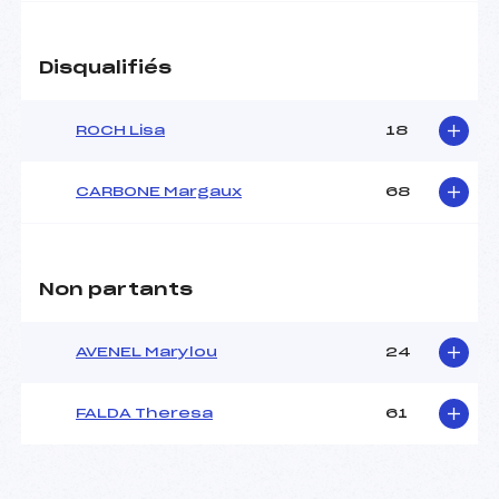
Disqualifiés
ROCH Lisa
18
CARBONE Margaux
68
Non partants
AVENEL Marylou
24
FALDA Theresa
61