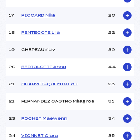
Température arrivée :
–
17
PICCARD Niila
20
Pénalité appliquée :
36.2400
Catégorie :
*
18
PENTECOTE Lila
22
19
CHEPEAUX Liv
32
20
BERTOLOTTI Anna
44
21
CHARVET-QUEMIN Lou
25
21
FERNANDEZ CASTRO Milagros
31
23
ROCHET Maewenn
34
24
VIONNET Clara
35