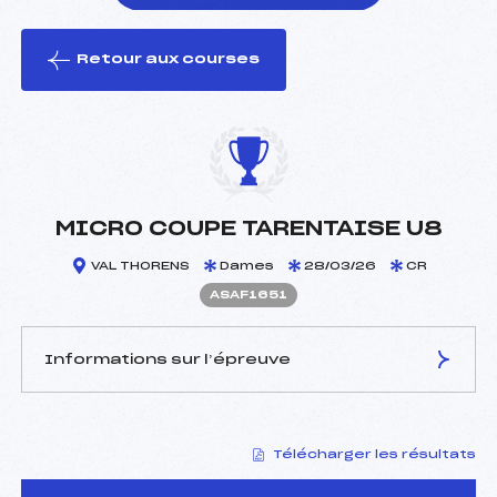
Retour aux courses
foi(s) le ski
MICRO COUPE TARENTAISE U8
VAL THORENS
Dames
28/03/26
CR
ASAF1651
Informations sur l’épreuve
JURY DE COMPÉTITION
Télécharger les résultats
Délégué Technique :
BANTIN BAPTISTE (SA)
Arbitre :
–