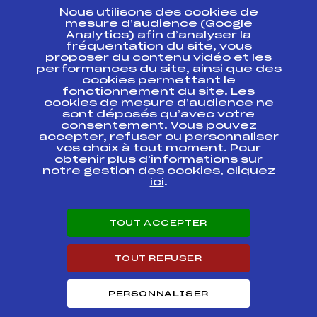
Nous utilisons des cookies de
ESPACE PRESSE
mesure d’audience (Google
Analytics) afin d’analyser la
fréquentation du site, vous
Ressources
proposer du contenu vidéo et les
performances du site, ainsi que des
Pass’Neige
cookies permettant le
Projet sportif fédéral
fonctionnement du site. Les
cookies de mesure d’audience ne
Projet de performance fédéral
sont déposés qu’avec votre
Antidopage
consentement. Vous pouvez
Pôle Développement, Formation, Suivi
accepter, refuser ou personnaliser
Scientifique
vos choix à tout moment. Pour
Listes ministérielles
obtenir plus d'informations sur
notre gestion des cookies, cliquez
Pôle vie de l’athlète
ici
.
Enseignement professionnel
Informatique et chronométrage
Circuits
TOUT ACCEPTER
Carrières
Développement des habiletés mentales
TOUT REFUSER
PERSONNALISER
© 2026 Fédération Française de Ski
Mentions légales
Politique de