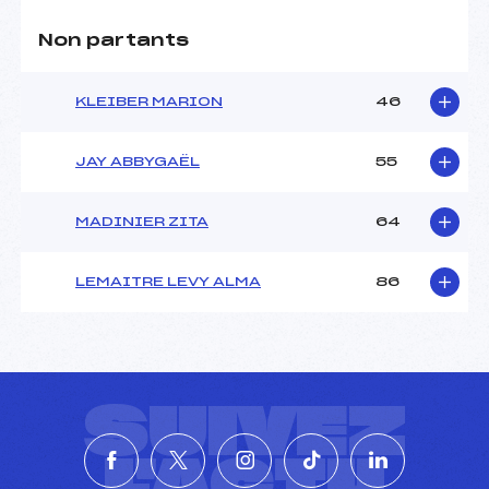
Non partants
KLEIBER MARION
46
JAY ABBYGAËL
55
MADINIER ZITA
64
LEMAITRE LEVY ALMA
86
SUIVEZ
L'ACTU