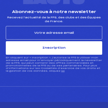
Abonnez-vous à notre newsletter
Recevez l’actualité de la FFS, des clubs et des Équipes
de France.
Inscription
En cliquant sur « inscription », j’autorise la FFS à utiliser mon
adresse email pour m’envoyer périodiquement la newsletter
de la FFS, qui peut contenir des offres commerciales et
promotionnelles de la FFS ou de ses partenaires. Pour plus
d’informations sur les modalités d’exercice de vos droits et
la gestion de vos données, cliquez
ici
CONTACT