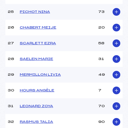
25
PICHOT NINA
73
26
CHABERT MEIJE
20
27
SCARLETT EZRA
58
28
SAELEN MARIE
31
29
MERMILLON LIVIA
49
30
HOURS ANGÈLE
7
31
LEONARD ZOYA
70
32
RASMUS TALIA
90