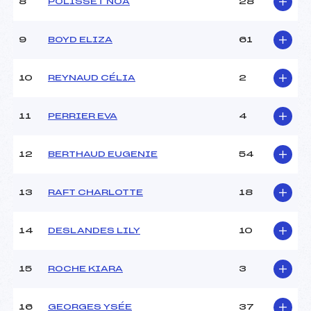
8
POLISSET NOA
28
Ouvreurs D :
–
Ouvreurs E :
–
Météo :
–
9
BOYD ELIZA
61
Neige :
–
10
REYNAUD CÉLIA
2
MANCHE 2
11
PERRIER EVA
4
Nombre de portes :
–
Heure de départ :
12h15
Traceur :
HEUDE (SA)
12
BERTHAUD EUGENIE
54
Ouvreurs A :
–
Ouvreurs B :
–
13
RAFT CHARLOTTE
18
Ouvreurs C :
–
Ouvreurs D :
–
Ouvreurs E :
–
14
DESLANDES LILY
10
Température départ :
–
Température arrivée :
–
15
ROCHE KIARA
3
Pénalité appliquée :
–
16
GEORGES YSÉE
37