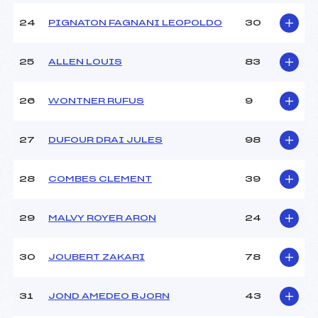
24
PIGNATON FAGNANI LEOPOLDO
30
25
ALLEN LOUIS
83
26
WONTNER RUFUS
9
27
DUFOUR DRAI JULES
98
28
COMBES CLEMENT
39
29
MALVY ROYER ARON
24
30
JOUBERT ZAKARI
78
31
JOND AMEDEO BJORN
43