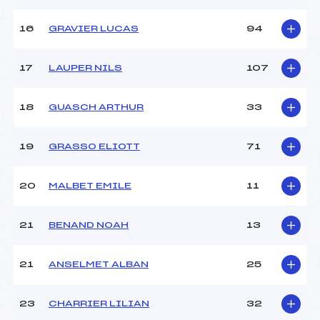
16
GRAVIER LUCAS
94
Pénalité appliquée :
50.0000
Catégorie :
U16
17
LAUPER NILS
107
18
GUASCH ARTHUR
33
19
GRASSO ELIOTT
71
20
MALBET EMILE
11
21
BENAND NOAH
13
21
ANSELMET ALBAN
25
23
CHARRIER LILIAN
32