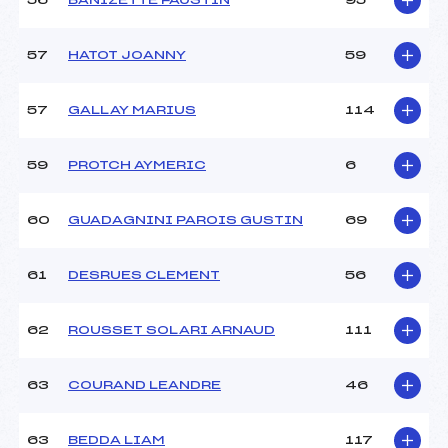
56
BANIZETTE FAUSTIN
95
57
HATOT JOANNY
59
57
GALLAY MARIUS
114
59
PROTCH AYMERIC
6
60
GUADAGNINI PAROIS GUSTIN
69
61
DESRUES CLEMENT
56
62
ROUSSET SOLARI ARNAUD
111
63
COURAND LEANDRE
46
63
BEDDA LIAM
117