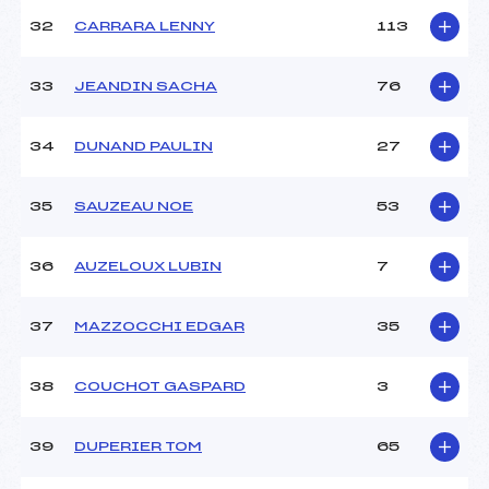
32
CARRARA LENNY
113
33
JEANDIN SACHA
76
34
DUNAND PAULIN
27
35
SAUZEAU NOE
53
36
AUZELOUX LUBIN
7
37
MAZZOCCHI EDGAR
35
38
COUCHOT GASPARD
3
39
DUPERIER TOM
65