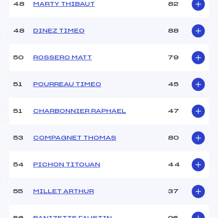
48
MARTY THIBAUT
82
48
DINEZ TIMEO
88
50
ROSSERO MATT
79
51
POURREAU TIMEO
45
51
CHARBONNIER RAPHAEL
47
53
COMPAGNET THOMAS
80
54
PICHON TITOUAN
44
55
MILLET ARTHUR
37