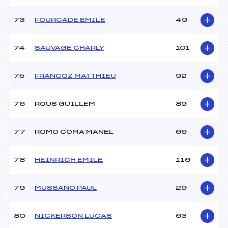
73
FOURCADE EMILE
49
74
SAUVAGE CHARLY
101
75
FRANCOZ MATTHIEU
92
76
ROUS GUILLEM
89
77
ROMO COMA MANEL
66
78
HEINRICH EMILE
116
79
MUSSANO PAUL
29
80
NICKERSON LUCAS
63