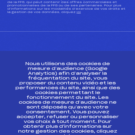
de la FFS, qui peut contenir des offres commerciales et
promotionnelles de la FFS ou de ses partenaires. Pour plus
d’informations sur les modalités d’exercice de vos droits et
la gestion de vos données, cliquez
ici
CONTACT
Nous utilisons des cookies de
ESPACE PRESSE
mesure d’audience (Google
Analytics) afin d’analyser la
fréquentation du site, vous
Ressources
proposer du contenu vidéo et les
performances du site, ainsi que des
Pass’Neige
cookies permettant le
Projet sportif fédéral
fonctionnement du site. Les
cookies de mesure d’audience ne
Projet de performance fédéral
sont déposés qu’avec votre
Antidopage
consentement. Vous pouvez
Pôle Développement, Formation, Suivi
accepter, refuser ou personnaliser
Scientifique
vos choix à tout moment. Pour
Listes ministérielles
obtenir plus d'informations sur
notre gestion des cookies, cliquez
Pôle vie de l’athlète