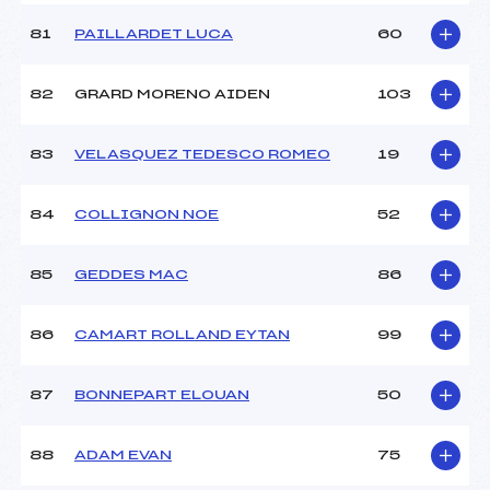
81
PAILLARDET LUCA
60
82
GRARD MORENO AIDEN
103
83
VELASQUEZ TEDESCO ROMEO
19
84
COLLIGNON NOE
52
85
GEDDES MAC
86
86
CAMART ROLLAND EYTAN
99
87
BONNEPART ELOUAN
50
88
ADAM EVAN
75