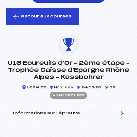
Retour aux courses
foi(s) le ski
U16 Ecureuils d'Or – 2ème étape –
Trophée Caisse d'Epargne Rhône
Alpes – Kassbohrer
LE SAUZE
Hommes
24/03/26
GS
ANAM0271.FFS
Informations sur l’épreuve
JURY DE COMPÉTITION