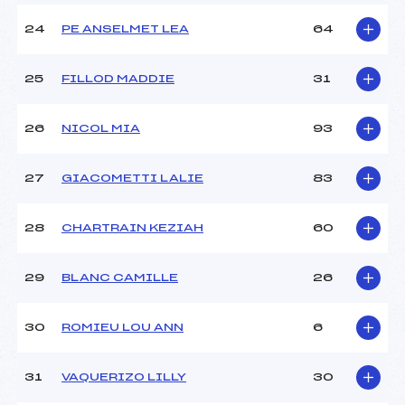
24
PE ANSELMET LEA
64
25
FILLOD MADDIE
31
26
NICOL MIA
93
27
GIACOMETTI LALIE
83
28
CHARTRAIN KEZIAH
60
29
BLANC CAMILLE
26
30
ROMIEU LOU ANN
6
31
VAQUERIZO LILLY
30