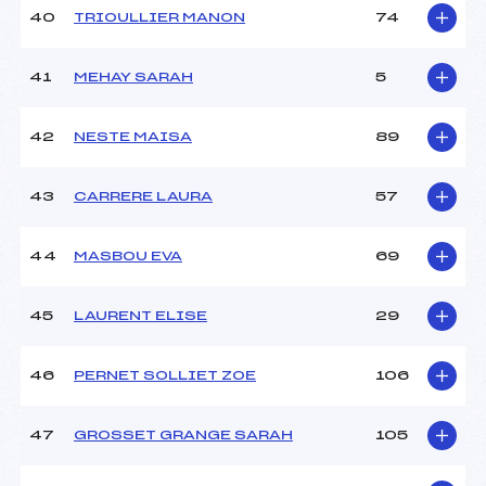
40
TRIOULLIER MANON
74
41
MEHAY SARAH
5
42
NESTE MAISA
89
43
CARRERE LAURA
57
44
MASBOU EVA
69
45
LAURENT ELISE
29
46
PERNET SOLLIET ZOE
106
47
GROSSET GRANGE SARAH
105