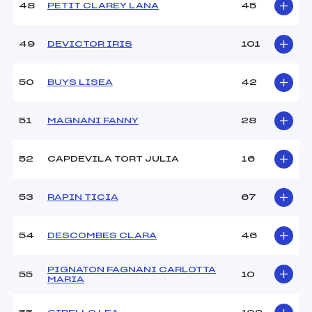
48
PETIT CLAREY LANA
45
49
DEVICTOR IRIS
101
50
BUYS LISEA
42
51
MAGNANI FANNY
28
52
CAPDEVILA TORT JULIA
16
53
RAPIN TICIA
67
54
DESCOMBES CLARA
46
PIGNATON FAGNANI CARLOTTA
55
10
MARIA