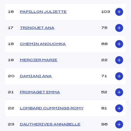
Ouvreurs E :
–
Température départ :
–
16
PAPILLON JULIETTE
103
Température arrivée :
–
17
TRINQUET ANA
75
Pénalité appliquée :
50.0000
Catégorie :
U16
18
CHEMIN ANOUCHKA
68
19
MERCIER MARIE
22
20
DAMIANI ANA
71
21
FROMAGET EMMA
52
22
LOMBARD CUMMINGS ROMY
81
23
DAUTHERIVES ANNABELLE
96