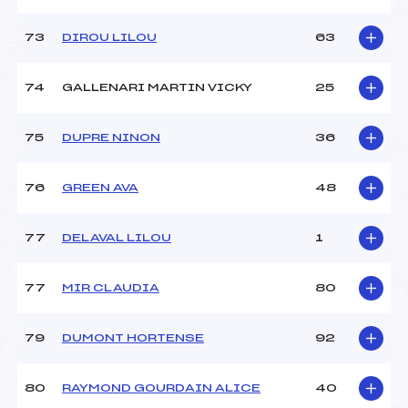
73
DIROU LILOU
63
74
GALLENARI MARTIN VICKY
25
75
DUPRE NINON
36
76
GREEN AVA
48
77
DELAVAL LILOU
1
77
MIR CLAUDIA
80
79
DUMONT HORTENSE
92
80
RAYMOND GOURDAIN ALICE
40