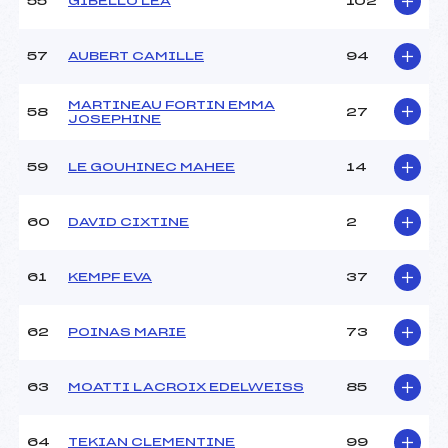
55
GIBELLO LEA
102
57
AUBERT CAMILLE
94
MARTINEAU FORTIN EMMA
58
27
JOSEPHINE
59
LE GOUHINEC MAHEE
14
60
DAVID CIXTINE
2
61
KEMPF EVA
37
62
POINAS MARIE
73
63
MOATTI LACROIX EDELWEISS
85
64
TEKIAN CLEMENTINE
99