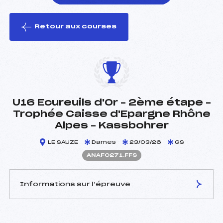
Retour aux courses
foi(s) le ski
U16 Ecureuils d'Or – 2ème étape –
Trophée Caisse d'Epargne Rhône
Alpes – Kassbohrer
LE SAUZE
Dames
23/03/26
GS
ANAF0271.FFS
Informations sur l’épreuve
JURY DE COMPÉTITION