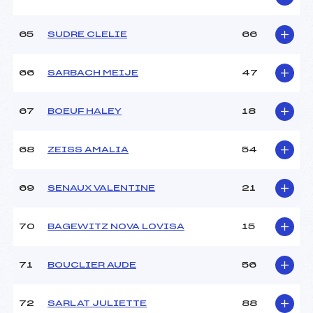
65
SUDRE CLELIE
66
66
SARBACH MEIJE
47
67
BOEUF HALEY
18
68
ZEISS AMALIA
54
69
SENAUX VALENTINE
21
70
BAGEWITZ NOVA LOVISA
15
71
BOUCLIER AUDE
56
72
SARLAT JULIETTE
88