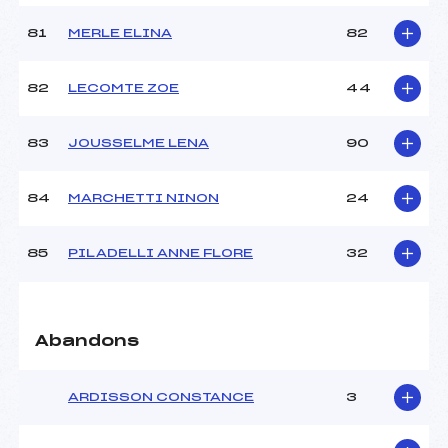
81
MERLE ELINA
82
82
LECOMTE ZOE
44
83
JOUSSELME LENA
90
84
MARCHETTI NINON
24
85
PILADELLI ANNE FLORE
32
Abandons
ARDISSON CONSTANCE
3