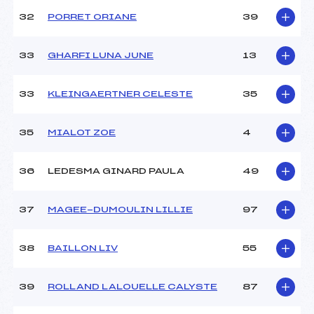
32
PORRET ORIANE
39
33
GHARFI LUNA JUNE
13
33
KLEINGAERTNER CELESTE
35
35
MIALOT ZOE
4
36
LEDESMA GINARD PAULA
49
37
MAGEE-DUMOULIN LILLIE
97
38
BAILLON LIV
55
39
ROLLAND LALOUELLE CALYSTE
87