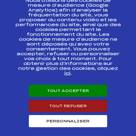
Nous utilisons des cookies de
ESPACE PRESSE
mesure d’audience (Google
Analytics) afin d’analyser la
fréquentation du site, vous
Ressources
proposer du contenu vidéo et les
performances du site, ainsi que des
Pass’Neige
cookies permettant le
Projet sportif fédéral
fonctionnement du site. Les
cookies de mesure d’audience ne
Projet de performance fédéral
sont déposés qu’avec votre
Antidopage
consentement. Vous pouvez
Pôle Développement, Formation, Suivi
accepter, refuser ou personnaliser
Scientifique
vos choix à tout moment. Pour
Listes ministérielles
obtenir plus d'informations sur
notre gestion des cookies, cliquez
Pôle vie de l’athlète
ici
.
Enseignement professionnel
Informatique et chronométrage
Circuits
TOUT ACCEPTER
Carrières
Développement des habiletés mentales
TOUT REFUSER
PERSONNALISER
© 2026 Fédération Française de Ski
Mentions légales
Politique de
confidentialité
Cookies