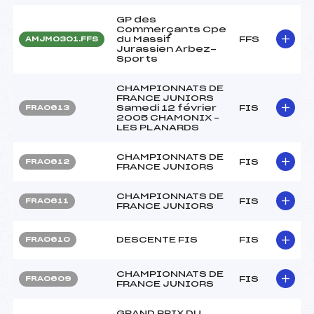
GP des
Commerçants Cpe
du Massif
FFS
AMJM0301.FFS
Jurassien Arbez-
Sports
CHAMPIONNATS DE
FRANCE JUNIORS
Samedi 12 février
FIS
FRA0613
2005 CHAMONIX –
LES PLANARDS
CHAMPIONNATS DE
FIS
FRA0612
FRANCE JUNIORS
CHAMPIONNATS DE
FIS
FRA0611
FRANCE JUNIORS
DESCENTE FIS
FIS
FRA0610
CHAMPIONNATS DE
FIS
FRA0609
FRANCE JUNIORS
GRAND PRIX DU