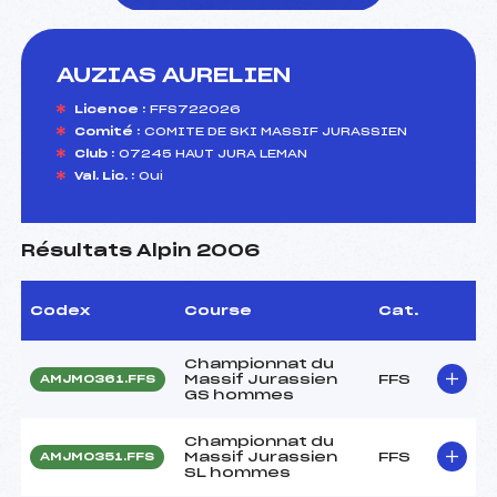
AUZIAS AURELIEN
foi(s) le ski
Licence :
FFS722026
Comité :
COMITE DE SKI MASSIF JURASSIEN
Club :
07245 HAUT JURA LEMAN
Val. Lic. :
Oui
Résultats Alpin 2006
Codex
Course
Cat.
Championnat du
Massif Jurassien
FFS
AMJM0361.FFS
GS hommes
Championnat du
Massif Jurassien
FFS
AMJM0351.FFS
SL hommes