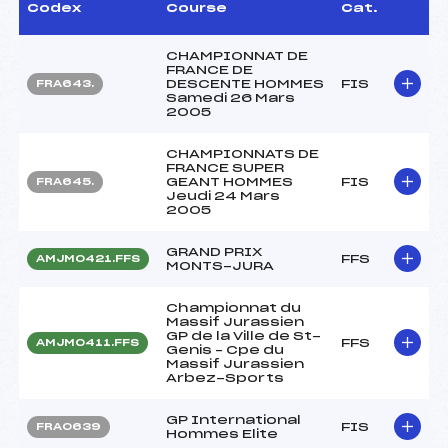
Codex
Course
Cat.
CHAMPIONNAT DE
FRANCE DE
DESCENTE HOMMES
FIS
FRA643.
Samedi 26 Mars
2005
CHAMPIONNATS DE
FRANCE SUPER
GEANT HOMMES
FIS
FRA645.
Jeudi 24 Mars
2005
GRAND PRIX
FFS
AMJM0421.FFS
MONTS-JURA
Championnat du
Massif Jurassien
GP de la Ville de St-
FFS
AMJM0411.FFS
Genis – Cpe du
Massif Jurassien
Arbez-Sports
GP International
FIS
FRA0639
Hommes Elite