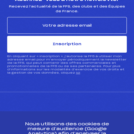
Recevez l’actualité de la FFS, des clubs et des Équipes
de France.
Inscription
En cliquant sur « inscription », j’autorise la FFS à utiliser mon
adresse email pour m’envoyer périodiquement la newsletter
de la FFS, qui peut contenir des offres commerciales et
promotionnelles de la FFS ou de ses partenaires. Pour plus
d’informations sur les modalités d’exercice de vos droits et
la gestion de vos données, cliquez
ici
CONTACT
Nous utilisons des cookies de
ESPACE PRESSE
mesure d’audience (Google
Analytics) afin d’analyser la