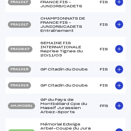
FRANCE FIS –
FIS
FRA1017
JUNIORS/CADETS
CHAMPIONNATS DE
FRANCE FIS –
FIS
FRA1017
JUNIORS/CADETS
Entraînement
SEMAINE FIS
INTERNATIONALE
FIS
FRA0947
Reprise Tignes du
20/11/03
GP Citadin du Doubs
FIS
FRA1015
GP Citadin du Doubs
FIS
FRA1013
GP du Pays de
Montbéliard Cpe du
FFS
AMJM0251
Massif Jurassien
Arbez-Sports
Mémorial Edwige
Arbel-Coupe du Jura