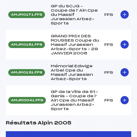
GP du SCJG –
Coupe de l' Ain Cpe
du Massif
FFS
AMJM0171.FFS
Jurassien Arbez-
Sports
GRAND PRIX DES
ROUSSES Coupe du
Massif Jurassien
FFS
AMJM0151.FFS
Arbez-Sports – 29
JANVIER 2006
Mémorial Edwige
Arbel Cpe du
FFS
AMJM0131.FFS
Massif Jurassien
Arbez-Sports
GP de la Ville de St-
Genis – Coupe de l'
Ain Cpe du Massif
FFS
AMJM0041.FFS
Jurassien Arbez-
Sports
Résultats Alpin 2005