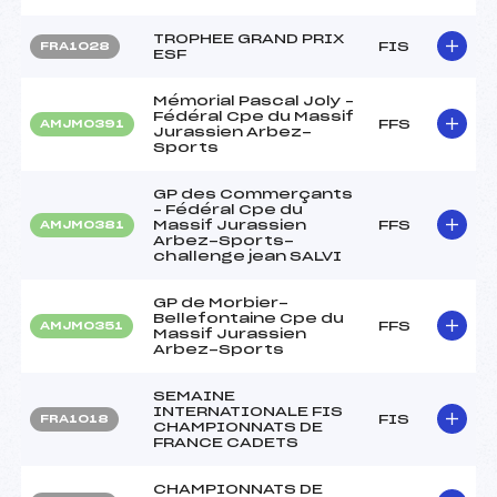
TROPHEE GRAND PRIX
FIS
FRA1028
ESF
Mémorial Pascal Joly –
Fédéral Cpe du Massif
FFS
AMJM0391
Jurassien Arbez-
Sports
GP des Commerçants
– Fédéral Cpe du
Massif Jurassien
FFS
AMJM0381
Arbez-Sports-
challenge jean SALVI
GP de Morbier-
Bellefontaine Cpe du
FFS
AMJM0351
Massif Jurassien
Arbez-Sports
SEMAINE
INTERNATIONALE FIS
FIS
FRA1018
CHAMPIONNATS DE
FRANCE CADETS
CHAMPIONNATS DE