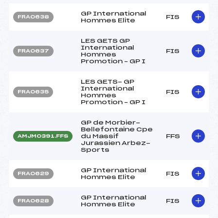
GP International
FIS
FRA0638
Hommes Elite
LES GETS GP
International
FIS
FRA0637
Hommes
Promotion – GP I
LES GETS- GP
International
FIS
FRA0635
Hommes
Promotion – GP I
GP de Morbier-
Bellefontaine Cpe
du Massif
FFS
AMJM0391.FFS
Jurassien Arbez-
Sports
GP International
FIS
FRA0629
Hommes Elite
GP International
FIS
FRA0628
Hommes Elite