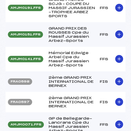
SCJG – COUPE DU
MASSIF JURASSIEN
FFS
AMJM0191.FFS
-TROPHEE ARBEZ
SPORTS
GRAND PRIX DES
ROUSSES Cpe du
FFS
AMJM0151.FFS
Massif Jurassien
Arbez-Sports
Mémorial Edwige
Arbel Cpe du
FFS
AMJM0141.FFS
Massif Jurassien
Arbez-Sports
2ème GRAND PRIX
INTERNATIONAL DE
FIS
FRA0598
BERNEX
2ème GRAND PRIX
INTERNATIONAL DE
FIS
FRA0597
BERNEX
GP de Bellegarde-
Lancrans Cpe du
FFS
AMJM0071.FFS
Massif Jurassien
Arbez-Sports