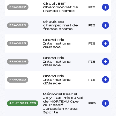
Circuit ESF
Championnat de
FIS
FRA0627
France Promot
circuit ESF
championnat de
FIS
FRA0626
france promo
Grand Prix
International
FIS
FRA0625
d'Alsace
Grand Prix
International
FIS
FRA0624
d'Alsace
Grand Prix
International
FIS
FRA0623
d'Alsace
Mémorial Pascal
Joly – Gd Prix du Val
de MORTEAU Cpe
FFS
AMJM0321.FFS
du Massif
Jurassien Arbez-
Sports