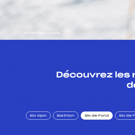
Fiche individuelle
Découvrez les 
d
Ski Alpin
Biathlon
Ski de Fond
Ski de 