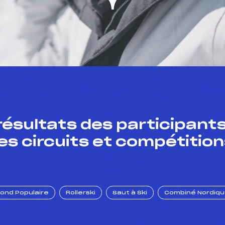
résultats des participants
es circuits et compétition
Fond Populaire
Rollerski
Saut à Ski
Combiné Nordiq