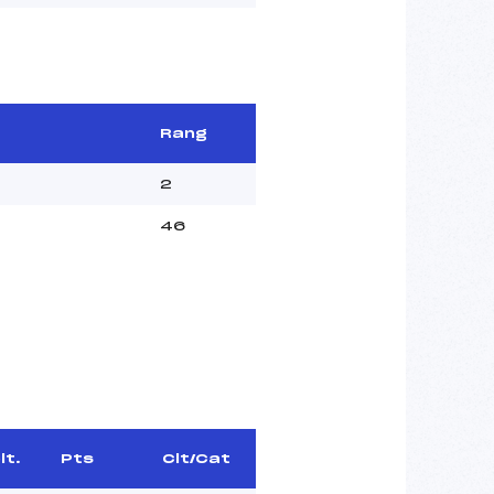
Rang
2
46
lt.
Pts
Clt/Cat