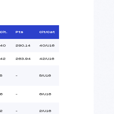
Clt.
Pts
Clt/Cat
40
290.14
40/U16
42
263.94
42/U16
5
–
5/U16
6
–
6/U16
2
–
2/U16