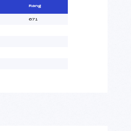
Rang
671