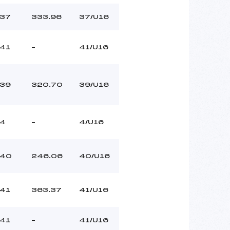
37
333.96
37/U16
41
–
41/U16
39
320.70
39/U16
4
–
4/U16
40
246.06
40/U16
41
363.37
41/U16
41
–
41/U16