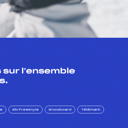
 sur l’ensemble
s.
ue
Ski Freestyle
Snowboard
Télémark