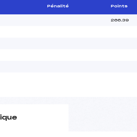
Pénalité
Points
266.39
ique