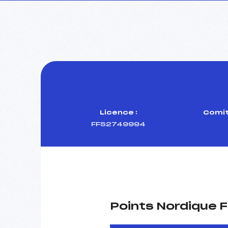
Licence :
Comit
FFS2749994
Points Nordique F