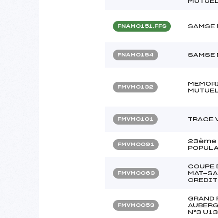
MUTUEL
SAMSE 
FNAM0151.FFS
SAMSE 
FNAM0154
MEMORI
FMVM0132
MUTUEL
TRACE 
FMVM0101
23ème 
FMVM0091
POPULA
COUPE 
MAT-SA
FMVM0063
CREDIT
GRAND 
AUBERG
FMVM0053
N°3 U13