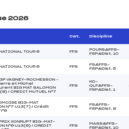
ue 2026
Cat.
Discipline
POURS&FFS-
NATIONAL TOUR 6
FFS
FSP&Dist. 10
FS&FFS-
NATIONAL TOUR 6
FFS
FSP&Dist. 5
s GP VAGNEY-ROCHESSON –
KO-
erre et Michel
FFS
QLF&FFS-
aurent BIG MAT SALOMON
FSP&Dist. 1
(8) / CREDIT MUTUEL N°7
OMOISE BIG-MAT
FS&FFS-
 N°7 U13(7) / Crédit
FFS
FSP&Dist. 8
n°6
PRIX XONRUPT BIG-MAT-
MASS&FFS-
N N°6 U13(6) / CREDIT
FFS
FSP&Dist. 10