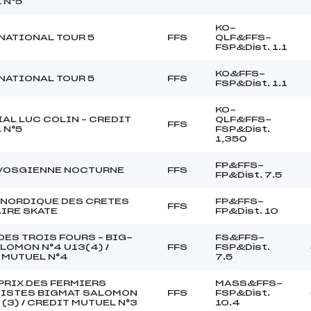
 N°5
KO-
NATIONAL TOUR 5
FFS
QLF&FFS-
FSP&Dist. 1.1
KO&FFS-
NATIONAL TOUR 5
FFS
FSP&Dist. 1.1
KO-
AL LUC COLIN – CREDIT
QLF&FFS-
FFS
 N°5
FSP&Dist.
1,350
FP&FFS-
VOSGIENNE NOCTURNE
FFS
FP&Dist. 7.5
NORDIQUE DES CRETES
FP&FFS-
FFS
IRE SKATE
FP&Dist. 10
DES TROIS FOURS – BIG-
FS&FFS-
LOMON N°4 U13(4) /
FFS
FSP&Dist.
 MUTUEL N°4
7.5
PRIX DES FERMIERS
MASS&FFS-
ISTES BIGMAT SALOMON
FFS
FSP&Dist.
 (3) / CREDIT MUTUEL N°3
10.4