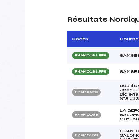
Résultats Nordiq
Codex
Course
SAMSE 
FNAM0191.FFS
SAMSE 
FNAM0181.FFS
qualif
Jean-Pi
FMVM0173
Didierl
N°8 U13
LA GER
SALOMON
FMVM0163
Mutuel 
GRAND 
SALOMO
FMVM0153