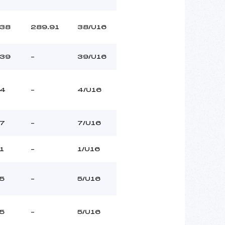
38
289.91
38/U16
39
–
39/U16
4
–
4/U16
7
–
7/U16
1
–
1/U16
5
–
5/U16
5
–
5/U16