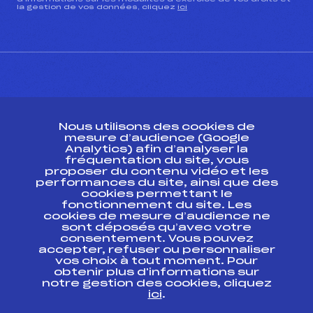
la gestion de vos données, cliquez
ici
CONTACT
Nous utilisons des cookies de
ESPACE PRESSE
mesure d’audience (Google
Analytics) afin d’analyser la
fréquentation du site, vous
Ressources
proposer du contenu vidéo et les
performances du site, ainsi que des
Pass’Neige
cookies permettant le
Projet sportif fédéral
fonctionnement du site. Les
cookies de mesure d’audience ne
Projet de performance fédéral
sont déposés qu’avec votre
Antidopage
consentement. Vous pouvez
Pôle Développement, Formation, Suivi
accepter, refuser ou personnaliser
Scientifique
vos choix à tout moment. Pour
Listes ministérielles
obtenir plus d'informations sur
notre gestion des cookies, cliquez
Pôle vie de l’athlète
ici
.
Enseignement professionnel