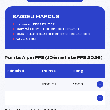
BAGIEU MARCUS
foi(s) le ski
Licence :
FFS2731752
Comité :
COMITE DE SKI COTE D'AZUR
Club :
04126 CLUB DES SPORTS ISOLA 2000
Val. Lic. :
Oui
Points Alpin FFS (10ème liste FFS 2026)
Pénalité
Points
Rang
203.81
1963