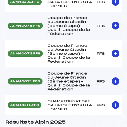
CA L'AIGLE D'OR U14
FFS
ACAM0121.FFS
HOMMES
Coupe de France
du Jeune Citadin
(3ème étape) –
FFS
ANAM0075.FFS
Qualif. Coupe de la
Fédération
Coupe de France
du Jeune Citadin
(3ème étape) –
FFS
ANAM0072.FFS
Qualif. Coupe de la
Fédération
Coupe de France
du Jeune Citadin
(3ème étape) –
FFS
ANAM0071.FFS
Qualif. Coupe de la
Fédération
CHAMPIONNAT SKI
CA L'AIGLE D'OR U14
FFS
ACAM0111.FFS
HOMMES
Résultats Alpin 2025