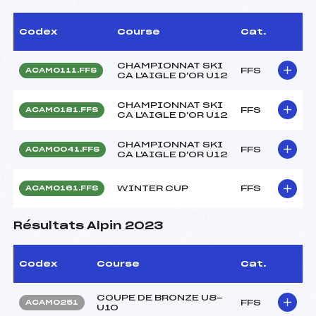
Codex
Course
Cat.
CHAMPIONNAT SKI
FFS
ACAM0111.FFS
CA L'AIGLE D'OR U12
CHAMPIONNAT SKI
FFS
ACAM0181.FFS
CA L'AIGLE D'OR U12
CHAMPIONNAT SKI
FFS
ACAM0041.FFS
CA L'AIGLE D'OR U12
WINTER CUP
FFS
ACAM0161.FFS
Résultats Alpin 2023
Codex
Course
Cat.
COUPE DE BRONZE U8-
FFS
ACAM0251
U10