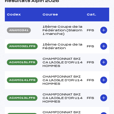
Résultats Alpin 2026
Codex
Course
Cat.
15ème Coupe de la
Fédération (Slalom
FFS
ANAM0341
1 manche)
15ème Coupe de la
FFS
ANAM0321.FFS
Fédération
CHAMPIONNAT SKI
CA L'AIGLE D'OR U14
FFS
ACAM0151.FFS
HOMMES
CHAMPIONNAT SKI
CA L'AIGLE D'OR U14
FFS
ACAM0141.FFS
HOMMES
CHAMPIONNAT SKI
CA L'AIGLE D'OR U14
FFS
ACAM0131.FFS
HOMMES
CHAMPIONNAT SKI