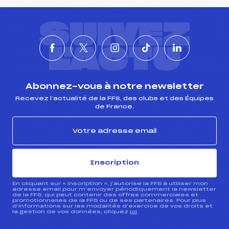
SUIVEZ
L'ACTU
Abonnez-vous à notre newsletter
Recevez l’actualité de la FFS, des clubs et des Équipes
de France.
Inscription
En cliquant sur « inscription », j’autorise la FFS à utiliser mon
adresse email pour m’envoyer périodiquement la newsletter
de la FFS, qui peut contenir des offres commerciales et
promotionnelles de la FFS ou de ses partenaires. Pour plus
d’informations sur les modalités d’exercice de vos droits et
la gestion de vos données, cliquez
ici