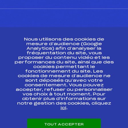
CONTACT
Nous utilisons des cookies de
ESPACE PRESSE
mesure d’audience (Google
Analytics) afin d’analyser la
fréquentation du site, vous
Ressources
proposer du contenu vidéo et les
performances du site, ainsi que des
Pass’Neige
cookies permettant le
Projet sportif fédéral
fonctionnement du site. Les
cookies de mesure d’audience ne
Projet de performance fédéral
sont déposés qu’avec votre
Antidopage
consentement. Vous pouvez
Pôle Développement, Formation, Suivi
accepter, refuser ou personnaliser
Scientifique
vos choix à tout moment. Pour
Listes ministérielles
obtenir plus d'informations sur
notre gestion des cookies, cliquez
Pôle vie de l’athlète
ici
.
Enseignement professionnel
Informatique et chronométrage
Circuits
TOUT ACCEPTER