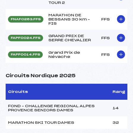
TOUR 2
MARATHON DE
BESSANS 30 km –
FFS
FNAF0263.FFS
FIS
GRAND PRIX DE
FFS
FAPF0024.FFS
SERRE CHEVALIER
Grand Prix de
FFS
FAPF0014.FFS
Névache
Circuits Nordique 2025
Circuits
Rang
FOND – CHALLENGE REGIONAL ALPES
14
PROVENCE SENIORS DAMES
MARATHON SKI TOUR DAMES
32