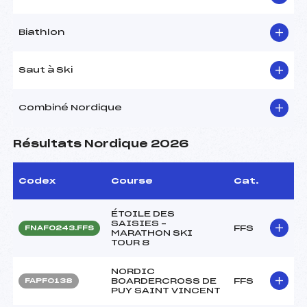
Biathlon
Saut à Ski
Combiné Nordique
Résultats Nordique 2026
Codex
Course
Cat.
ÉTOILE DES
SAISIES –
FFS
FNAF0243.FFS
MARATHON SKI
TOUR 8
NORDIC
BOARDERCROSS DE
FFS
FAPF0138
PUY SAINT VINCENT