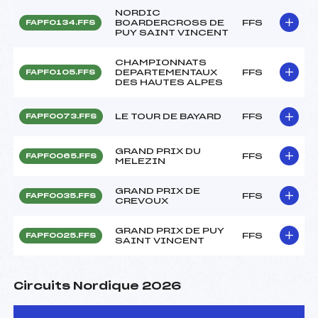
NORDIC
BOARDERCROSS DE
FFS
FAPF0134.FFS
PUY SAINT VINCENT
CHAMPIONNATS
DEPARTEMENTAUX
FFS
FAPF0105.FFS
DES HAUTES ALPES
LE TOUR DE BAYARD
FFS
FAPF0073.FFS
GRAND PRIX DU
FFS
FAPF0065.FFS
MELEZIN
GRAND PRIX DE
FFS
FAPF0035.FFS
CREVOUX
GRAND PRIX DE PUY
FFS
FAPF0025.FFS
SAINT VINCENT
Circuits Nordique 2026