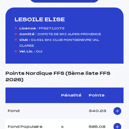
LESOILE ELISE
foi(s) le ski
Licence :
FFS2711073
Comité :
COMITE DE SKI ALPES PROVENCE
Club :
01431 SKI CLUB MONTGENEVRE VAL
CLAREE
Val. Lic. :
Oui
Points Nordique FFS (5ème liste FFS
2026)
Pénalité
Points
Fond
340.23
Fond Populaire
x
585.08