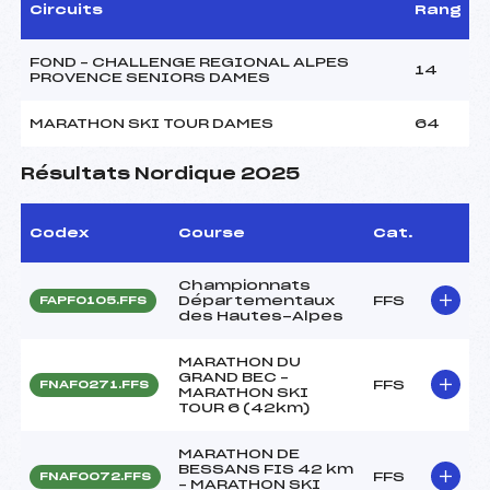
Circuits
Rang
FOND – CHALLENGE REGIONAL ALPES
14
PROVENCE SENIORS DAMES
MARATHON SKI TOUR DAMES
64
Résultats Nordique 2025
Codex
Course
Cat.
Championnats
Départementaux
FFS
FAPF0105.FFS
des Hautes-Alpes
MARATHON DU
GRAND BEC –
FFS
FNAF0271.FFS
MARATHON SKI
TOUR 6 (42km)
MARATHON DE
BESSANS FIS 42 km
FFS
FNAF0072.FFS
– MARATHON SKI