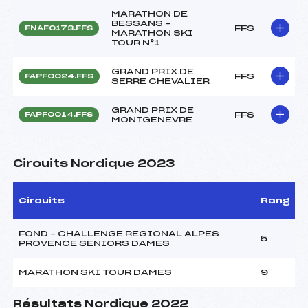
MARATHON DE
BESSANS –
FFS
FNAF0173.FFS
MARATHON SKI
TOUR N°1
GRAND PRIX DE
FFS
FAPF0024.FFS
SERRE CHEVALIER
GRAND PRIX DE
FFS
FAPF0014.FFS
MONTGENEVRE
Circuits Nordique 2023
Circuits
Rang
FOND – CHALLENGE REGIONAL ALPES
5
PROVENCE SENIORS DAMES
MARATHON SKI TOUR DAMES
9
Résultats Nordique 2022