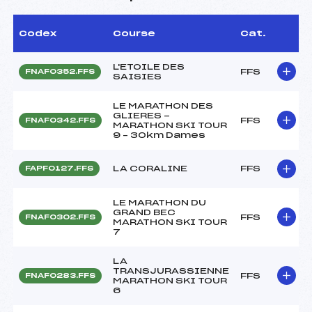
Codex
Course
Cat.
L'ETOILE DES
FFS
FNAF0352.FFS
SAISIES
LE MARATHON DES
GLIERES -
FFS
FNAF0342.FFS
MARATHON SKI TOUR
9 – 30km Dames
LA CORALINE
FFS
FAPF0127.FFS
LE MARATHON DU
GRAND BEC
FFS
FNAF0302.FFS
MARATHON SKI TOUR
7
LA
TRANSJURASSIENNE
FFS
FNAF0283.FFS
MARATHON SKI TOUR
6