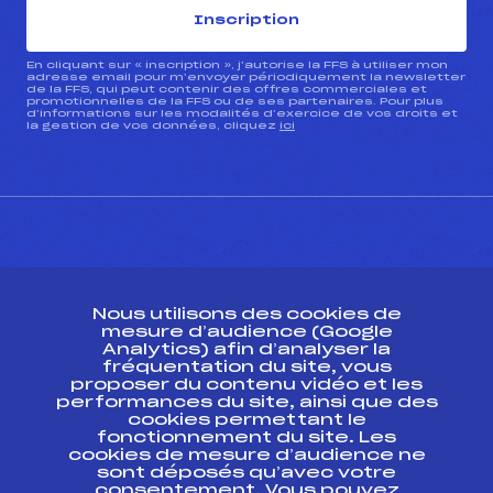
Inscription
En cliquant sur « inscription », j’autorise la FFS à utiliser mon
adresse email pour m’envoyer périodiquement la newsletter
de la FFS, qui peut contenir des offres commerciales et
promotionnelles de la FFS ou de ses partenaires. Pour plus
d’informations sur les modalités d’exercice de vos droits et
la gestion de vos données, cliquez
ici
CONTACT
Nous utilisons des cookies de
ESPACE PRESSE
mesure d’audience (Google
Analytics) afin d’analyser la
fréquentation du site, vous
Ressources
proposer du contenu vidéo et les
performances du site, ainsi que des
Pass’Neige
cookies permettant le
Projet sportif fédéral
fonctionnement du site. Les
cookies de mesure d’audience ne
Projet de performance fédéral
sont déposés qu’avec votre
Antidopage
consentement. Vous pouvez