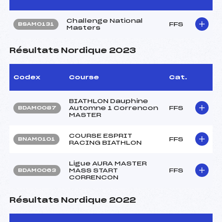
Challenge National
FFS
BSAM0131
Masters
Résultats Nordique 2023
Codex
Course
Cat.
BIATHLON Dauphine
Automne 1 Correncon
FFS
BDAM0087
MASTER
COURSE ESPRIT
FFS
BNAM0101
RACING BIATHLON
Ligue AURA MASTER
MASS START
FFS
BDAM0063
CORRENCON
Résultats Nordique 2022