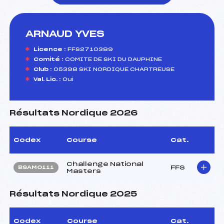
ARNAUD YVES
foi(s) le ski
Licence :
FFS2710389
Comité :
COMITE DE SKI DU DAUPHINE
Club :
05398 SKI NORDIQUE CHARTREUSE
Val. Lic. :
Oui
Résultats Nordique 2026
Codex
Course
Cat.
Challenge National
FFS
BSAM0111
Masters
Résultats Nordique 2025
Codex
Course
Cat.