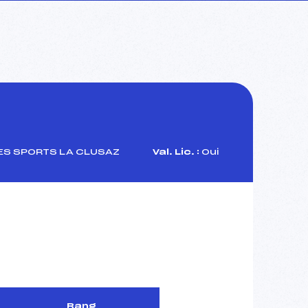
ES SPORTS LA CLUSAZ
Val. Lic. :
Oui
Rang