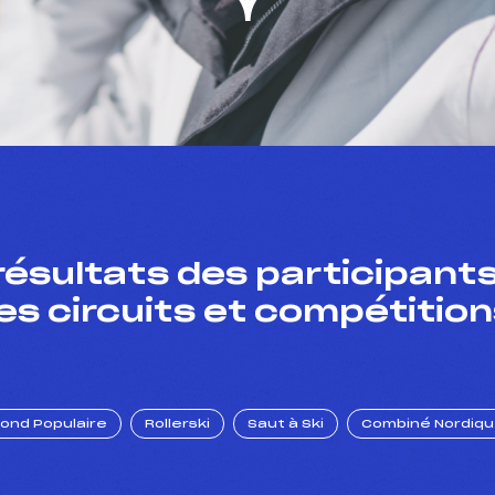
résultats des participants
es circuits et compétition
Fond Populaire
Rollerski
Saut à Ski
Combiné Nordiq