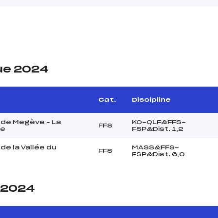
ue 2024
Cat.
Discipline
 de Megève – La
KO-QLF&FFS-
FFS
ne
FSP&Dist. 1,2
de la Vallée du
MASS&FFS-
FFS
FSP&Dist. 6,0
e 2024