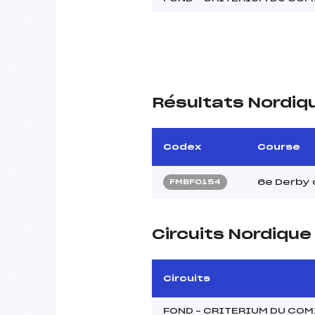
Résultats Nordiq
Codex
Course
6e Derby 
FMBF0154
Circuits Nordiqu
Circuits
FOND – CRITERIUM DU COM