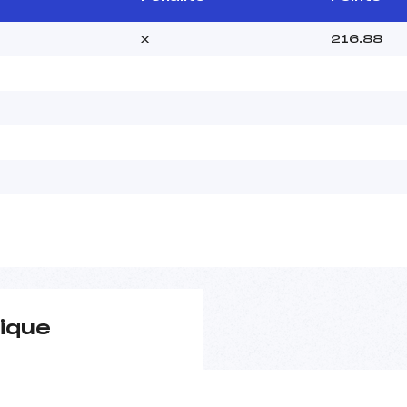
x
216.88
ique