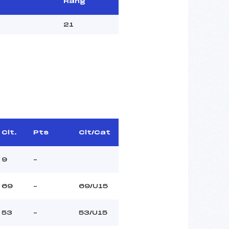
Rang
21
Clt.
Pts
Clt/Cat
9
–
69
–
69/U15
53
–
53/U15