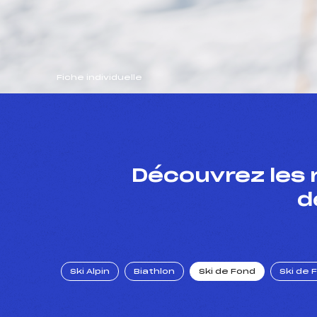
Fiche individuelle
Découvrez les 
d
Ski Alpin
Biathlon
Ski de Fond
Ski de 