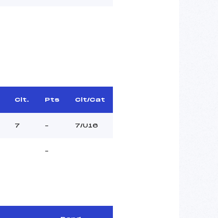
Clt.
Pts
Clt/Cat
7
–
7/U16
–