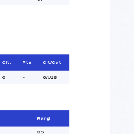
Clt.
Pts
Clt/Cat
6
–
6/U18
Rang
30