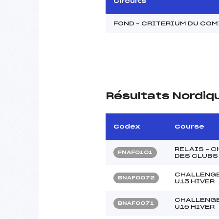
Circuits
FOND – CRITERIUM DU COM
Résultats Nordiq
Codex
Course
RELAIS – 
FNAF0101
DES CLUBS 
CHALLENGE
BNAF0072
U15 HIVER
CHALLENGE
BNAF0071
U15 HIVER