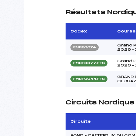
Résultats Nordiq
Codex
Course
Grand P
FMBF0074
2026 – 
Grand P
FMBF0077.FFS
2026 – 
GRAND P
FMBF0044.FFS
CLUSA
Circuits Nordiqu
Circuits
FOND – CRITERIUM DU COM