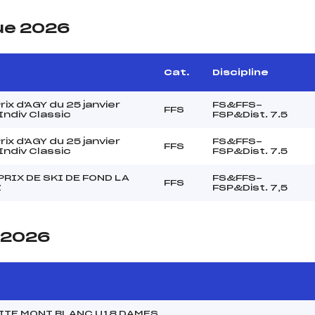
ue 2026
Cat.
Discipline
rix d'AGY du 25 janvier
FS&FFS-
FFS
Indiv Classic
FSP&Dist. 7.5
rix d'AGY du 25 janvier
FS&FFS-
FFS
Indiv Classic
FSP&Dist. 7.5
RIX DE SKI DE FOND LA
FS&FFS-
FFS
Z
FSP&Dist. 7,5
e 2026
ITE MONT BLANC U18 DAMES