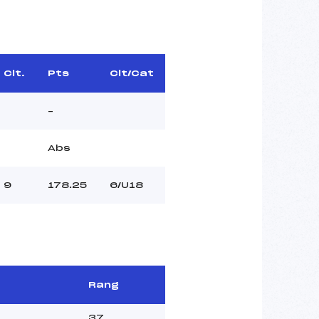
Clt.
Pts
Clt/Cat
–
Abs
9
178.25
6/U18
Rang
37