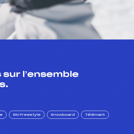
 sur l’ensemble
s.
ue
Ski Freestyle
Snowboard
Télémark