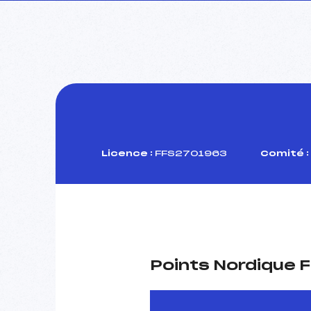
Licence :
FFS2701963
Comité :
Points Nordique F