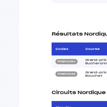
Résultats Nordiq
Codex
Course
Grand-prix
FMBF0054
Bucheron
Grand-prix 
FMBF0033
Bouchet
Circuits Nordiqu