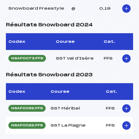
Snowboard Freestyle
@
0.19
Résultats Snowboard 2024
Codex
Course
Cat.
SST Val d'Isère
FFS
NSAF0073.FFS
Résultats Snowboard 2023
Codex
Course
Cat.
SST Méribel
FFS
NSAF0052.FFS
SST La Plagne
FFS
NSAF0022.FFS