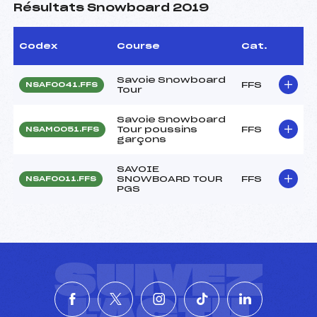
Résultats Snowboard 2019
Codex
Course
Cat.
Savoie Snowboard
FFS
NSAF0041.FFS
Tour
Savoie Snowboard
Tour poussins
FFS
NSAM0051.FFS
garçons
SAVOIE
SNOWBOARD TOUR
FFS
NSAF0011.FFS
PGS
SUIVEZ
L'ACTU