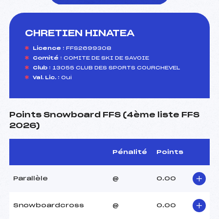
CHRETIEN HINATEA
foi(s) le ski
Licence :
FFS2699308
Comité :
COMITE DE SKI DE SAVOIE
Club :
13055 CLUB DES SPORTS COURCHEVEL
Val. Lic. :
Oui
Points Snowboard FFS (4ème liste FFS
2026)
Pénalité
Points
Parallèle
@
0.00
Snowboardcross
@
0.00