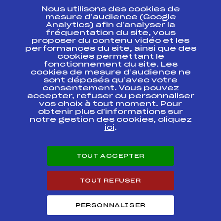
Nous utilisons des cookies de
ESPACE PRESSE
mesure d’audience (Google
Analytics) afin d’analyser la
fréquentation du site, vous
Ressources
proposer du contenu vidéo et les
performances du site, ainsi que des
Pass’Neige
cookies permettant le
Projet sportif fédéral
fonctionnement du site. Les
cookies de mesure d’audience ne
Projet de performance fédéral
sont déposés qu’avec votre
Antidopage
consentement. Vous pouvez
Pôle Développement, Formation, Suivi
accepter, refuser ou personnaliser
Scientifique
vos choix à tout moment. Pour
Listes ministérielles
obtenir plus d'informations sur
notre gestion des cookies, cliquez
Pôle vie de l’athlète
ici
.
Enseignement professionnel
Informatique et chronométrage
Circuits
TOUT ACCEPTER
Carrières
Développement des habiletés mentales
TOUT REFUSER
PERSONNALISER
© 2026 Fédération Française de Ski
Mentions légales
Politique de