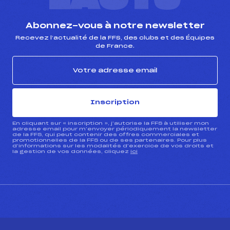
Abonnez-vous à notre newsletter
Recevez l’actualité de la FFS, des clubs et des Équipes
de France.
Inscription
En cliquant sur « inscription », j’autorise la FFS à utiliser mon
adresse email pour m’envoyer périodiquement la newsletter
de la FFS, qui peut contenir des offres commerciales et
promotionnelles de la FFS ou de ses partenaires. Pour plus
d’informations sur les modalités d’exercice de vos droits et
la gestion de vos données, cliquez
ici
CONTACT