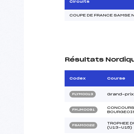
Circuits
COUPE DE FRANCE SAMSE N
Résultats Nordiq
Codex
Course
Grand-pri
FLYM0013
CONCOURS
FMJM0091
BOURGEOI
TROPHEE D
FSAM0022
(U13-U15)