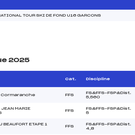
ATIONAL TOUR SKI DE FOND U16 GARCONS
ue 2025
Cat.
Discipline
FS&FFS-FSP&Dist.
x Cormaranche
FFS
5,560
 JEAN MARIE
FS&FFS-FSP&Dist.
FFS
S
5
U BEAUFORT ETAPE 1
FS&FFS-FSP&Dist.
FFS
4,8