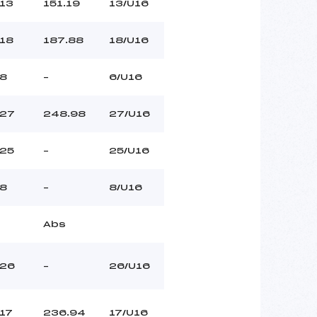
13
151.19
13/U16
18
187.88
18/U16
8
–
6/U16
27
248.98
27/U16
25
–
25/U16
8
–
8/U16
Abs
26
–
26/U16
17
236.94
17/U16