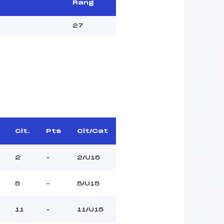
Rang
27
Clt.
Pts
Clt/Cat
2
–
2/U15
5
–
5/U15
11
–
11/U15