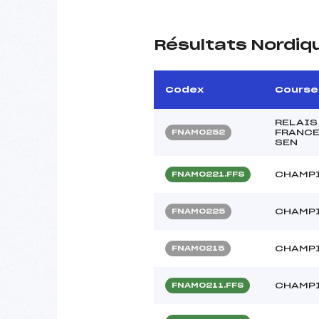
Résultats Nordiq
Codex
Course
RELAIS
FRANCE
FNAM0252
SEN
CHAMPI
FNAM0221.FFS
CHAMPI
FNAM0225
CHAMPI
FNAM0215
CHAMPI
FNAM0211.FFS