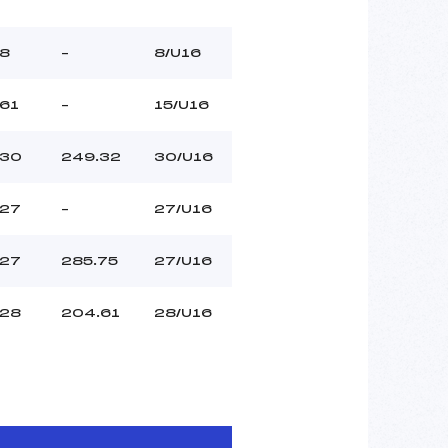
8
–
8/U16
61
–
15/U16
30
249.32
30/U16
27
–
27/U16
27
285.75
27/U16
28
204.61
28/U16