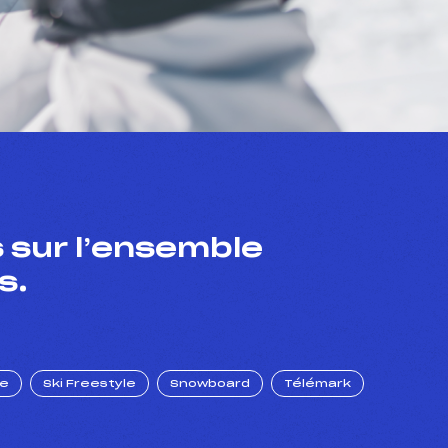
 sur l’ensemble
s.
ue
Ski Freestyle
Snowboard
Télémark