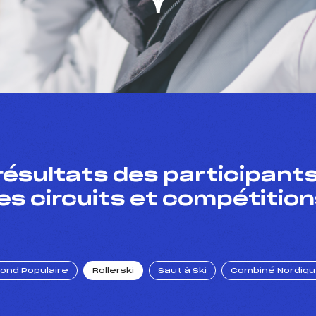
résultats des participants
es circuits et compétition
Fond Populaire
Rollerski
Saut à Ski
Combiné Nordiq