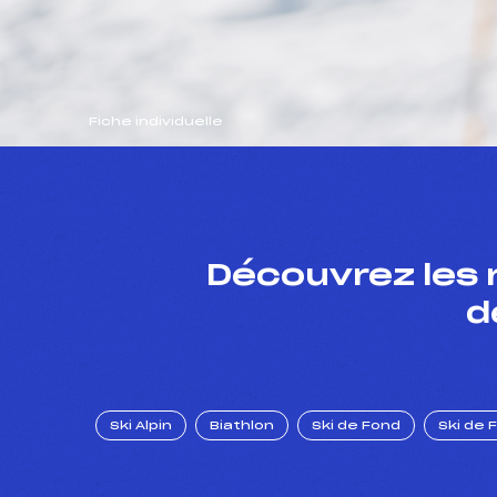
Fiche individuelle
Découvrez les 
d
Ski Alpin
Biathlon
Ski de Fond
Ski de 