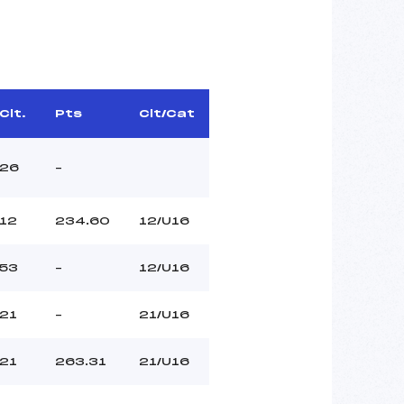
Clt.
Pts
Clt/Cat
26
–
12
234.60
12/U16
53
–
12/U16
21
–
21/U16
21
263.31
21/U16