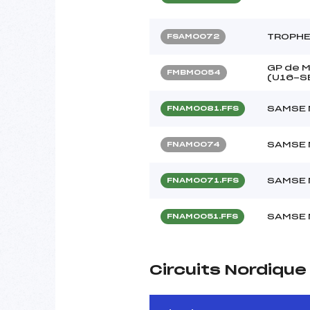
TROPHE
FSAM0072
GP de 
FMBM0054
(U16-S
SAMSE 
FNAM0081.FFS
SAMSE 
FNAM0074
SAMSE 
FNAM0071.FFS
SAMSE 
FNAM0051.FFS
Circuits Nordiqu