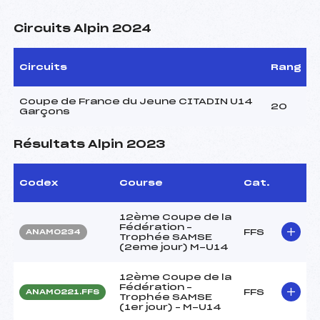
Circuits Alpin 2024
Circuits
Rang
Coupe de France du Jeune CITADIN U14
20
Garçons
Résultats Alpin 2023
Codex
Course
Cat.
12ème Coupe de la
Fédération –
FFS
ANAM0234
Trophée SAMSE
(2eme jour) M-U14
12ème Coupe de la
Fédération –
FFS
ANAM0221.FFS
Trophée SAMSE
(1er jour) – M-U14