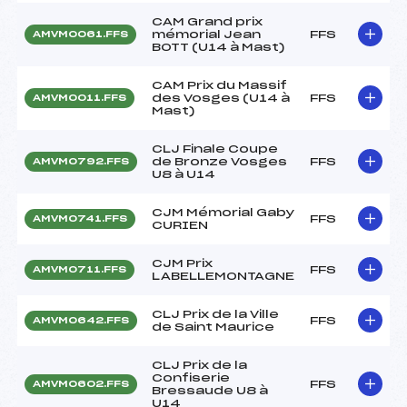
CAM Grand prix
mémorial Jean
FFS
AMVM0061.FFS
BOTT (U14 à Mast)
CAM Prix du Massif
des Vosges (U14 à
FFS
AMVM0011.FFS
Mast)
CLJ Finale Coupe
de Bronze Vosges
FFS
AMVM0792.FFS
U8 à U14
CJM Mémorial Gaby
FFS
AMVM0741.FFS
CURIEN
CJM Prix
FFS
AMVM0711.FFS
LABELLEMONTAGNE
CLJ Prix de la Ville
FFS
AMVM0642.FFS
de Saint Maurice
CLJ Prix de la
Confiserie
FFS
AMVM0602.FFS
Bressaude U8 à
U14