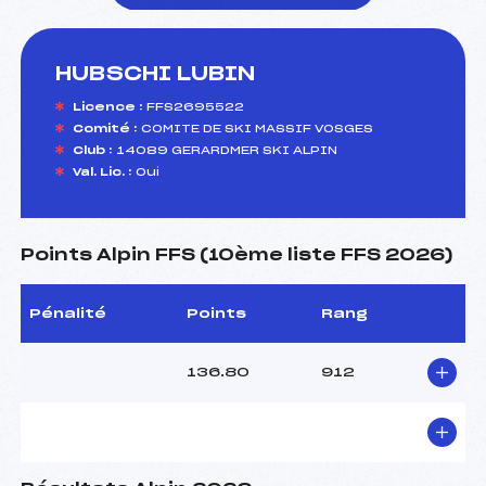
HUBSCHI LUBIN
foi(s) le ski
Licence :
FFS2695522
Comité :
COMITE DE SKI MASSIF VOSGES
Club :
14089 GERARDMER SKI ALPIN
Val. Lic. :
Oui
Points Alpin FFS (10ème liste FFS 2026)
Pénalité
Points
Rang
136.80
912