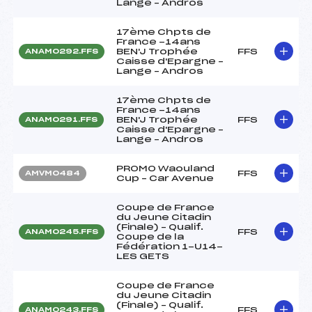
Lange – Andros
17ème Chpts de
France -14ans
BEN'J Trophée
FFS
ANAM0292.FFS
Caisse d'Epargne –
Lange – Andros
17ème Chpts de
France -14ans
BEN'J Trophée
FFS
ANAM0291.FFS
Caisse d'Epargne –
Lange – Andros
PROMO Waouland
FFS
AMVM0484
Cup – Car Avenue
Coupe de France
du Jeune Citadin
(Finale) – Qualif.
FFS
ANAM0245.FFS
Coupe de la
Fédération 1-U14-
LES GETS
Coupe de France
du Jeune Citadin
(Finale) – Qualif.
FFS
ANAM0243.FFS