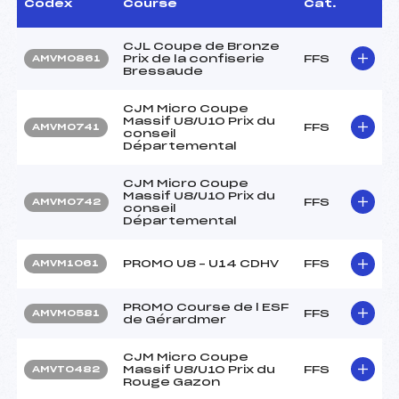
Codex
Course
Cat.
CJL Coupe de Bronze
Prix de la confiserie
FFS
AMVM0861
Bressaude
CJM Micro Coupe
Massif U8/U10 Prix du
FFS
AMVM0741
conseil
Départemental
CJM Micro Coupe
Massif U8/U10 Prix du
FFS
AMVM0742
conseil
Départemental
PROMO U8 – U14 CDHV
FFS
AMVM1061
PROMO Course de l ESF
FFS
AMVM0581
de Gérardmer
CJM Micro Coupe
Massif U8/U10 Prix du
FFS
AMVT0482
Rouge Gazon