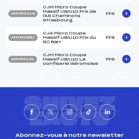
CJM Micro Coupe
Massif U8/U10 Prix de
FFS
AMVM0413
l'AS Cheminots
Strasbourg
CJA Micro Coupe
Massif U8/U10 Prix du
FFS
AMVM0291
SC Barr
CJM Micro Coupe
Massif U8/U10 La
FFS
AMVM0131
confiserie Géromoise
SUIVEZ
L'ACTU
Abonnez-vous à notre newsletter