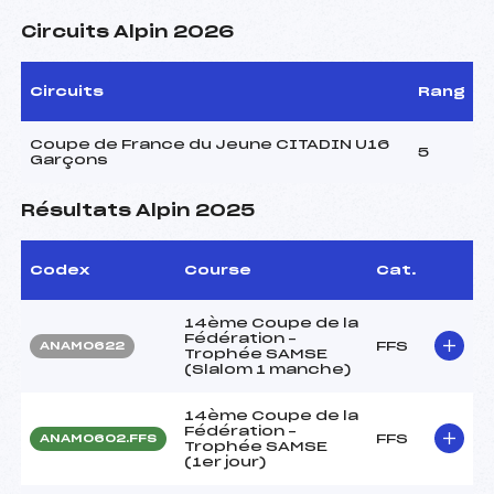
Circuits Alpin 2026
Circuits
Rang
Coupe de France du Jeune CITADIN U16
5
Garçons
Résultats Alpin 2025
Codex
Course
Cat.
14ème Coupe de la
Fédération –
FFS
ANAM0622
Trophée SAMSE
(Slalom 1 manche)
14ème Coupe de la
Fédération –
FFS
ANAM0602.FFS
Trophée SAMSE
(1er jour)