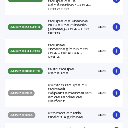
Coupe de la
Fédération 1-U14-
LES GETS
Coupe de France
du Jeune Citadin
FFS
ANAM0241.FFS
(Finale)-U14 – LES
GETS
Course
Interregion Nord
FFS
ANAM0141.FFS
U14 – BP AURA –
VOLA
CJM Coupe
FFS
AMVM0302.FFS
PapaJoe
PROMO Coupe du
Conseil
Départemental 90
FFS
AMVM0252
et de la Ville de
Belfort
Promotion Prix
FFS
AMVM0064
Crédit Agricole