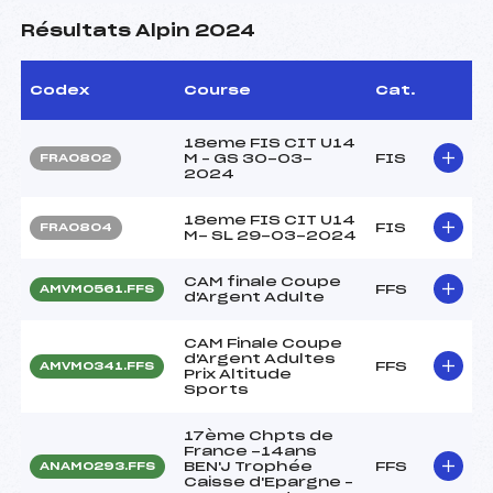
Résultats Alpin 2024
Codex
Course
Cat.
18eme FIS CIT U14
M – GS 30-03-
FIS
FRA0802
2024
18eme FIS CIT U14
FIS
FRA0804
M- SL 29-03-2024
CAM finale Coupe
FFS
AMVM0561.FFS
d'Argent Adulte
CAM Finale Coupe
d'Argent Adultes
FFS
AMVM0341.FFS
Prix Altitude
Sports
17ème Chpts de
France -14ans
BEN'J Trophée
FFS
ANAM0293.FFS
Caisse d'Epargne –