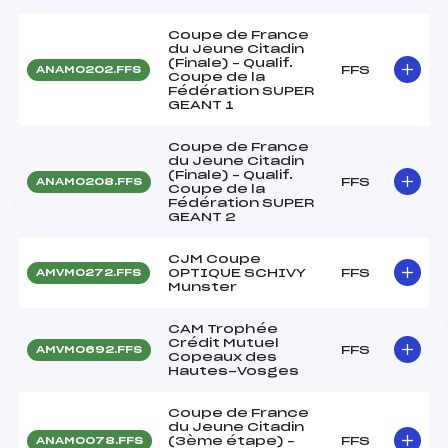
Coupe de France
du Jeune Citadin
(Finale) – Qualif.
FFS
ANAM0202.FFS
Coupe de la
Fédération SUPER
GEANT 1
Coupe de France
du Jeune Citadin
(Finale) – Qualif.
FFS
ANAM0208.FFS
Coupe de la
Fédération SUPER
GEANT 2
CJM Coupe
OPTIQUE SCHIVY
FFS
AMVM0272.FFS
Munster
CAM Trophée
Crédit Mutuel
FFS
AMVM0692.FFS
Copeaux des
Hautes-Vosges
Coupe de France
du Jeune Citadin
(3ème étape) –
FFS
ANAM0078.FFS