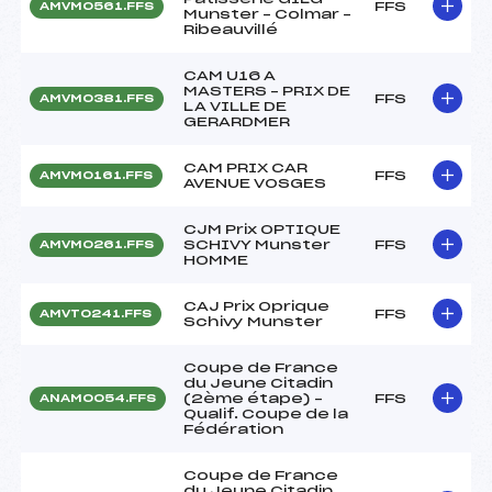
FFS
AMVM0561.FFS
Munster – Colmar –
Ribeauvillé
CAM U16 A
MASTERS – PRIX DE
FFS
AMVM0381.FFS
LA VILLE DE
GERARDMER
CAM PRIX CAR
FFS
AMVM0161.FFS
AVENUE VOSGES
CJM Prix OPTIQUE
SCHIVY Munster
FFS
AMVM0261.FFS
HOMME
CAJ Prix Oprique
FFS
AMVT0241.FFS
Schivy Munster
Coupe de France
du Jeune Citadin
(2ème étape) –
FFS
ANAM0054.FFS
Qualif. Coupe de la
Fédération
Coupe de France
du Jeune Citadin