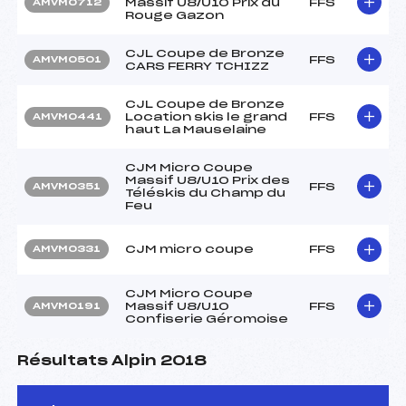
Massif U8/U10 Prix du
FFS
AMVM0712
Rouge Gazon
CJL Coupe de Bronze
FFS
AMVM0501
CARS FERRY TCHIZZ
CJL Coupe de Bronze
Location skis le grand
FFS
AMVM0441
haut La Mauselaine
CJM Micro Coupe
Massif U8/U10 Prix des
FFS
AMVM0351
Téléskis du Champ du
Feu
CJM micro coupe
FFS
AMVM0331
CJM Micro Coupe
Massif U8/U10
FFS
AMVM0191
Confiserie Géromoise
Résultats Alpin 2018