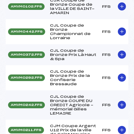
CJA Coupe de
Bronze Coupe de
FFS
AMVM0102.FFS
la VILLE DE SAINT-
AMARIN
CJL Coupe de
Bronze
FFS
AMVM0442.FFS
Championnat de
Lorraine
CJL Coupe de
Bronze Prix Là Haut
FFS
AMVM0372.FFS
& Spa
CJL Coupe de
Bronze Prix de la
FFS
AMVM0292.FFS
Confiserie
Bressaude
CJL Coupe de
Bronze COUPE DU
CREDIT Agricole -
FFS
AMVM0242.FFS
mémorial Gilles
LEMAIRE
CJM Coupe Argent
U12 Prix de la ville
FFS
AMVM0211.FFS