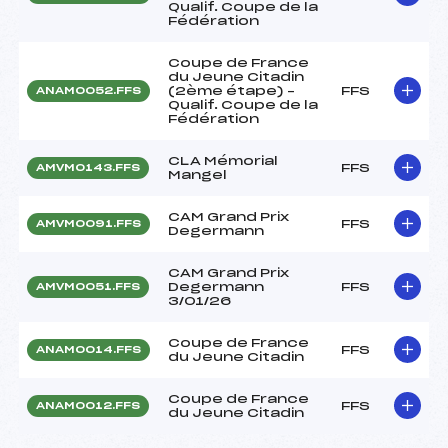
Qualif. Coupe de la
Fédération
Coupe de France
du Jeune Citadin
(2ème étape) –
FFS
ANAM0052.FFS
Qualif. Coupe de la
Fédération
CLA Mémorial
FFS
AMVM0143.FFS
Mangel
CAM Grand Prix
FFS
AMVM0091.FFS
Degermann
CAM Grand Prix
Degermann
FFS
AMVM0051.FFS
3/01/26
Coupe de France
FFS
ANAM0014.FFS
du Jeune Citadin
Coupe de France
FFS
ANAM0012.FFS
du Jeune Citadin