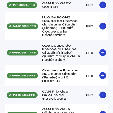
CAM Prix GABY
FFS
AMVT0591.FFS
CURIEN
U16 GARCONS
Coupe de France
du Jeune Citadin
FFS
ANAM0366.FFS
(Finale) – Qualif.
Coupe de la
Fédération
U16 Coupe de
France du Jeune
Citadin (Finale) –
FFS
ANAM0364.FFS
Qualif. Coupe de la
Fédération
Coupe de France
du Jeune Citadin
FFS
ANAM0362.FFS
(Finale) -U16
HOMMES
CAM Prix des
Skieurs de
FFS
AMVM0501.FFS
Strasbourg
CAM Prix de la
Pâtisserie GILG