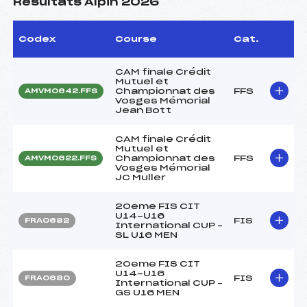
Résultats Alpin 2026
Codex
Course
Cat.
CAM finale Crédit
Mutuel et
Championnat des
FFS
AMVM0642.FFS
Vosges Mémorial
Jean Bott
CAM finale Crédit
Mutuel et
Championnat des
FFS
AMVM0622.FFS
Vosges Mémorial
JC Muller
20eme FIS CIT
U14-U16
FIS
FRA0682
International CUP –
SL U16 MEN
20eme FIS CIT
U14-U16
FIS
FRA0680
International CUP –
GS U16 MEN