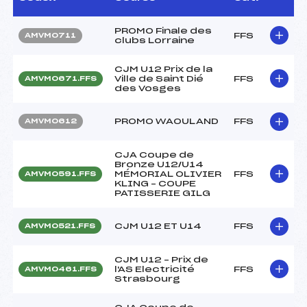
PROMO Finale des
FFS
AMVM0711
clubs Lorraine
CJM U12 Prix de la
Ville de Saint Dié
FFS
AMVM0671.FFS
des Vosges
PROMO WAOULAND
FFS
AMVM0612
CJA Coupe de
Bronze U12/U14
MÉMORIAL OLIVIER
FFS
AMVM0591.FFS
KLING – COUPE
PATISSERIE GILG
CJM U12 ET U14
FFS
AMVM0521.FFS
CJM U12 – Prix de
l'AS Electricité
FFS
AMVM0461.FFS
Strasbourg