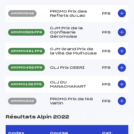
PROMO Prix des
FFS
AMVM0542
Reflets du Lac
CJM Prix de la
Confiserie
FFS
AMVM0523.FFS
Géromoise
CJM Grand Prix de
FFS
AMVM0491.FFS
la Ville de Mulhouse
CLJ Prix CEERI
FFS
AMVM0452.FFS
CLJ DU
FFS
AMVM0132.FFS
MANACHAKART
PROMO Prix de l'AS
FFS
AMVM0342
Valtin
Résultats Alpin 2022
Codex
Course
Cat.