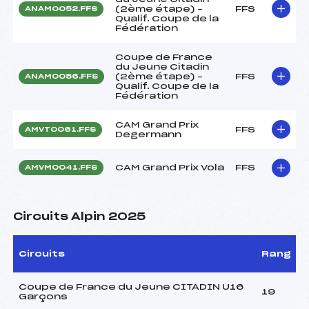
(2ème étape) –
FFS
ANAM0052.FFS
Qualif. Coupe de la
Fédération
Coupe de France
du Jeune Citadin
(2ème étape) –
FFS
ANAM0056.FFS
Qualif. Coupe de la
Fédération
CAM Grand Prix
FFS
AMVT0061.FFS
Degermann
CAM Grand Prix Vola
FFS
AMVM0041.FFS
Circuits Alpin 2025
Circuits
Rang
Coupe de France du Jeune CITADIN U16
19
Garçons