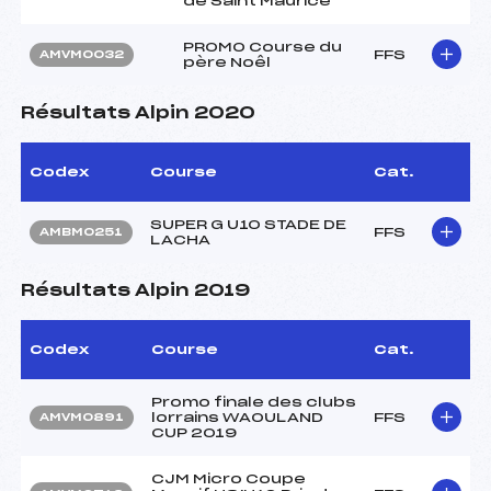
de Saint Maurice
PROMO Course du
FFS
AMVM0032
père Noêl
Résultats Alpin 2020
Codex
Course
Cat.
SUPER G U10 STADE DE
FFS
AMBM0251
LACHA
Résultats Alpin 2019
Codex
Course
Cat.
Promo finale des clubs
lorrains WAOULAND
FFS
AMVM0891
CUP 2019
CJM Micro Coupe