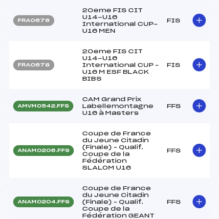
20eme FIS CIT
U14-U16
FIS
FRA0676
International CUP-
U16 MEN
20eme FIS CIT
U14-U16
International CUP –
FIS
FRA0678
U16 M ESF BLACK
BIBS
CAM Grand Prix
Labellemontagne
FFS
AMVM0542.FFS
U16 à Masters
Coupe de France
du Jeune Citadin
(Finale) – Qualif.
FFS
ANAM0206.FFS
Coupe de la
Fédération
SLALOM U16
Coupe de France
du Jeune Citadin
(Finale) – Qualif.
FFS
ANAM0204.FFS
Coupe de la
Fédération GEANT