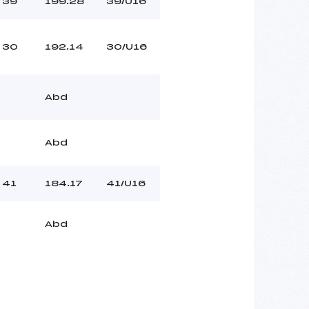
39
199.28
39/U16
30
192.14
30/U16
Abd
Abd
41
184.17
41/U16
Abd