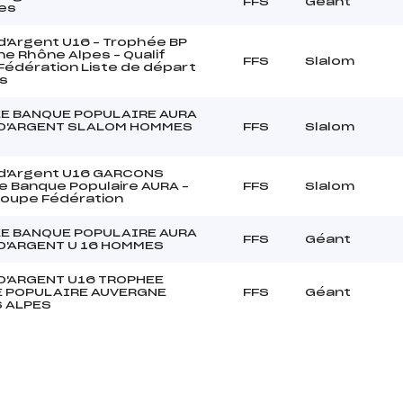
FFS
Géant
res
'Argent U16 – Trophée BP
e Rhône Alpes – Qualif
FFS
Slalom
édération Liste de départ
s
E BANQUE POPULAIRE AURA
D'ARGENT SLALOM HOMMES
FFS
Slalom
d'Argent U16 GARCONS
 Banque Populaire AURA –
FFS
Slalom
Coupe Fédération
E BANQUE POPULAIRE AURA
FFS
Géant
D'ARGENT U 16 HOMMES
D'ARGENT U16 TROPHEE
 POPULAIRE AUVERGNE
FFS
Géant
 ALPES