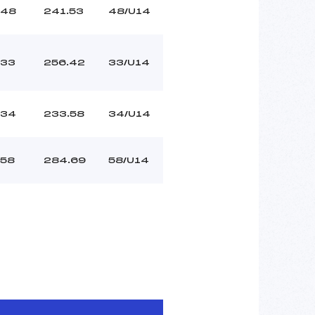
48
241.53
48/U14
33
256.42
33/U14
34
233.58
34/U14
58
284.69
58/U14