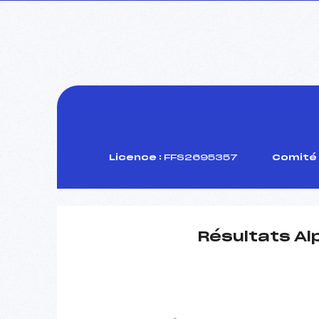
Licence :
FFS2695357
Comité 
Résultats Al