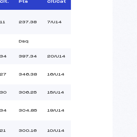
Clt.
Pts
Clt/Cat
11
237.38
7/U14
Dsq
34
397.34
20/U14
27
346.38
16/U14
30
306.25
15/U14
34
304.85
19/U14
21
300.16
10/U14