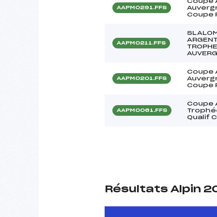
Coupe 
Auvergn
AAPM0291.FFS
Coupe 
SLALOM
ARGENT
AAPM0211.FFS
TROPHE
AUVERG
Coupe 
Auvergn
AAPM0201.FFS
Coupe 
Coupe 
Trophé
AAPM0061.FFS
Qualif 
Résultats Alpin 2