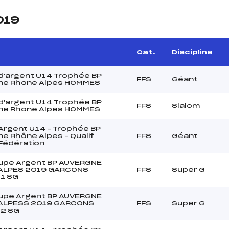
019
Cat.
Discipline
d'argent U14 Trophée BP
FFS
Géant
ne Rhone Alpes HOMMES
d'argent U14 Trophée BP
FFS
Slalom
ne Rhone Alpes HOMMES
Argent U14 – Trophée BP
e Rhône Alpes – Qualif
FFS
Géant
Fédération
upe Argent BP AUVERGNE
ALPES 2019 GARCONS
FFS
Super G
 1 SG
upe Argent BP AUVERGNE
ALPESS 2019 GARCONS
FFS
Super G
 2 SG