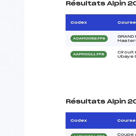
Résultats Alpin 
Codex
Course
GRAND P
ACAM0052.FFS
Master
Circui
AAPM0011.FFS
Ubaye 
Résultats Alpin 
Codex
Course
Coupe 