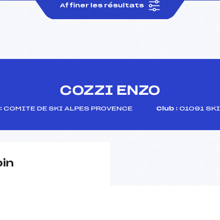
Affiner les résultats
COZZI ENZO
:
COMITE DE SKI ALPES PROVENCE
Club :
01091 SKI
pin