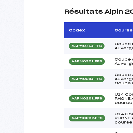
Résultats Alpin 2
Codex
Course
Coupe 
AAPM0411.FFS
Auverg
Coupe 
AAPM0361.FFS
Auverg
Coupe 
Auvergn
AAPM0351.FFS
Coupe 
U14 Co
RHONE 
AAPM0261.FFS
course
U14 Co
RHONE 
AAPM0262.FFS
course