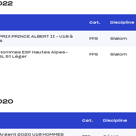
2022
Cat.
Discipline
RIX PRINCE ALBERT II – U18 à
FFS
Slalom
s
t Hommes ESF Hautes Alpes-
FFS
Slalom
SL St Léger
2020
Cat.
Discipline
Argent 2020 U16 HOMMES