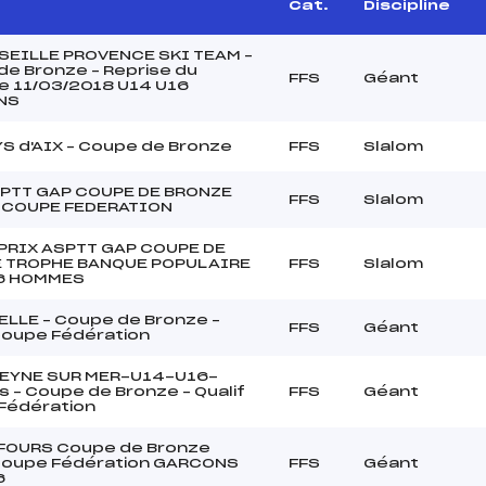
Cat.
Discipline
SEILLE PROVENCE SKI TEAM –
e Bronze – Reprise du
FFS
Géant
e 11/03/2018 U14 U16
NS
S d'AIX – Coupe de Bronze
FFS
Slalom
SPTT GAP COUPE DE BRONZE
FFS
Slalom
 COUPE FEDERATION
PRIX ASPTT GAP COUPE DE
 TROPHE BANQUE POPULAIRE
FFS
Slalom
6 HOMMES
ELLE – Coupe de Bronze –
FFS
Géant
Coupe Fédération
SEYNE SUR MER-U14-U16-
 – Coupe de Bronze – Qualif
FFS
Géant
Fédération
 FOURS Coupe de Bronze
 Coupe Fédération GARCONS
FFS
Géant
6