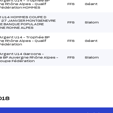
Argent U14 – Trophée BP
e Rhône Alpes – Qualif
FFS
Géant
Fédération HOMMES
 U14 HOMMES COUPE D
 27 JANVIER MONTGENEVRE
FFS
Slalom
E BANQUE POPULAIRE
NE ROHNE ALPES
Argent U14 – Trophée BP
e Rhône Alpes – Qualif
FFS
Géant
Fédération
Argent U14 Garcons –
e BP Auvergne Rhône Alpes –
FFS
Slalom
Coupe Fédération
018