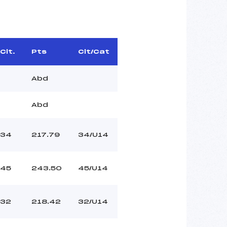
Clt.
Pts
Clt/Cat
Abd
Abd
34
217.79
34/U14
45
243.50
45/U14
32
218.42
32/U14