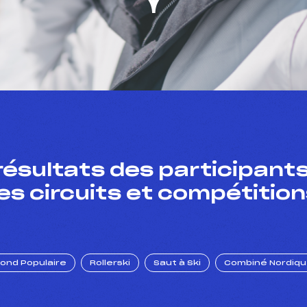
résultats des participants
es circuits et compétition
Fond Populaire
Rollerski
Saut à Ski
Combiné Nordiq