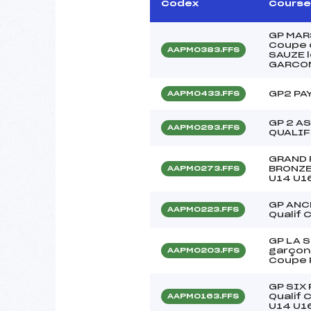
Codex
Course
GP MAR
Coupe d
AAPM0383.FFS
SAUZE l
GARCO
GP2 PAY
AAPM0433.FFS
GP 2 A
AAPM0293.FFS
QUALIF
GRAND 
BRONZE
AAPM0273.FFS
U14 U1
GP ANC
AAPM0223.FFS
Qualif 
GP LA 
garçons
AAPM0203.FFS
Coupe 
GP SIX
Qualif
AAPM0163.FFS
U14 U1