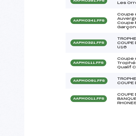
AAPM0391.FFS
Les Or
Coupe d
Auvergn
AAPM0341.FFS
Coupe F
Garçon
TROPHE
COUPE 
AAPM0321.FFS
U16
Coupe 
Trophée
AAPM0111.FFS
Qualif 
TROPHE
AAPM0091.FFS
COUPE 
COUPE 
BANQUE
AAPM0011.FFS
RHONES