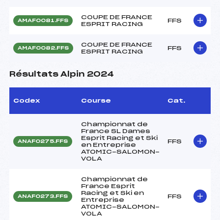
COUPE DE FRANCE
FFS
AMAF0081.FFS
ESPRIT RACING
COUPE DE FRANCE
FFS
AMAF0082.FFS
ESPRIT RACING
Résultats Alpin 2024
Codex
Course
Cat.
Championnat de
France SL Dames
Esprit Racing et Ski
FFS
ANAF0275.FFS
en Entreprise
ATOMIC-SALOMON-
VOLA
Championnat de
France Esprit
Racing et Ski en
FFS
ANAF0273.FFS
Entreprise
ATOMIC-SALOMON-
VOLA