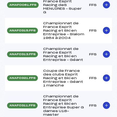
France Esprit
Racing deS
FFS
AMAF0061.FFS
MENUIRES – Super
G
Championnat de
France Esprit
Racing et Ski en
FFS
ANAF0315.FFS
Entreprise – Slalom
1964 à 2004
Championnat de
France Esprit
FFS
ANAF0313.FFS
Racing et Ski en
Entreprise – Géant
Coupe de France
des clubs Esprit
Racing et Ski en
FFS
ANAF0321.FFS
Entreprise – Géant
1 manche
Championnat de
France Esprit
Racing et Ski en
FFS
ANAF0311.FFS
Entreprise Super G
dames U18-
master