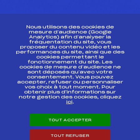
CONTACT
Nous utilisons des cookies de
ESPACE PRESSE
mesure d’audience (Google
Analytics) afin d’analyser la
fréquentation du site, vous
Ressources
proposer du contenu vidéo et les
performances du site, ainsi que des
Pass’Neige
cookies permettant le
Projet sportif fédéral
fonctionnement du site. Les
cookies de mesure d’audience ne
Projet de performance fédéral
sont déposés qu’avec votre
Antidopage
consentement. Vous pouvez
Pôle Développement, Formation, Suivi
accepter, refuser ou personnaliser
Scientifique
vos choix à tout moment. Pour
Listes ministérielles
obtenir plus d'informations sur
notre gestion des cookies, cliquez
Pôle vie de l’athlète
ici
.
Enseignement professionnel
Informatique et chronométrage
Circuits
TOUT ACCEPTER
Carrières
Développement des habiletés mentales
TOUT REFUSER