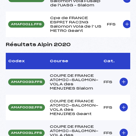
Salomon Vola Fusalp
de l'UASG – Slalom
Cpe de FRANCE
ESPRIT RACING
FFS
AMAF0011.FFS
Salomon Vola de l' US
METRO Geant
Résultats Alpin 2020
Codex
Course
Cat.
COUPE DE FRANCE
ATOMIC-SALOMON-
FFS
AMAF0033.FFS
VOLA des
MENUIRES Slalom
COUPE DE FRANCE
ATOMIC-SALOMON-
FFS
AMAF0032.FFS
VOLA des
MENUIRES Geant
COUPE DE FRANCE
ATOMIC-SALOMON-
FFS
AMAF0031.FFS
VOLA des