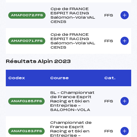
Cpe de FRANCE
ESPRIT RACING
FFS
AMAF0072.FFS
Salomon-Vola VAL
CENIS
Cpe de FRANCE
ESPRIT RACING
FFS
AMAF0071.FFS
Salomon-Vola VAL
CENIS
Résultats Alpin 2023
Codex
Course
Cat.
SL – Championnat
de France Esprit
Racing et Ski en
FFS
ANAF0165.FFS
Entreprise -
SALOMON-VOLA
Championnat de
France Esprit
Racing et Ski en
FFS
ANAF0163.FFS
Entreprise -