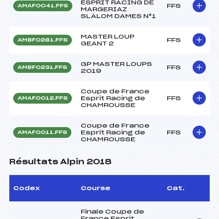
ESPRIT RACING DE
FFS
AMAF0041.FFS
MARGERIAZ
SLALOM DAMES N°1
MASTER LOUP
FFS
AMBF0281.FFS
GEANT 2
GP MASTER LOUPS
FFS
AMBF0231.FFS
2019
Coupe de France
Esprit Racing de
FFS
AMAF0012.FFS
CHAMROUSSE
Coupe de France
Esprit Racing de
FFS
AMAF0011.FFS
CHAMROUSSE
Résultats Alpin 2018
Codex
Course
Cat.
Finale Coupe de
France Esprit