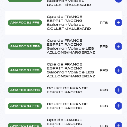
Salomon Vola du
COLLET d'ALLEVARD
Cpe de FRANCE
ESPRIT RACING
FFS
AMAF0081.FFS
Salomon Vola du
COLLET d'ALLEVARD
Cpe de FRANCE
ESPRIT RACING
FFS
AMAF0062.FFS
Salomon Vola de LES
AILLONS/MARGERIAZ
Cpe de FRANCE
ESPRIT RACING
FFS
AMAF0061.FFS
Salomon Vola de LES
AILLONS/MARGERIAZ
COUPE DE FRANCE
FFS
AMAF0042.FFS
ESPRIT RACING
COUPE DE FRANCE
FFS
AMAF0041.FFS
ESPRIT RACING
Cpe de FRANCE
ESPRIT RACING
FFS
AMAF0012.FFS