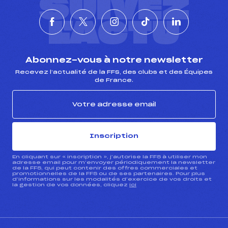
SUIVEZ
L'ACTU
Abonnez-vous à notre newsletter
Recevez l’actualité de la FFS, des clubs et des Équipes
de France.
Inscription
En cliquant sur « inscription », j’autorise la FFS à utiliser mon
adresse email pour m’envoyer périodiquement la newsletter
de la FFS, qui peut contenir des offres commerciales et
promotionnelles de la FFS ou de ses partenaires. Pour plus
d’informations sur les modalités d’exercice de vos droits et
la gestion de vos données, cliquez
ici