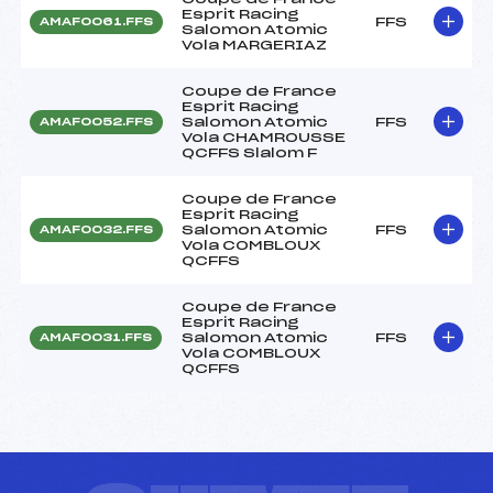
Esprit Racing
FFS
AMAF0061.FFS
Salomon Atomic
Vola MARGERIAZ
Coupe de France
Esprit Racing
Salomon Atomic
FFS
AMAF0052.FFS
Vola CHAMROUSSE
QCFFS Slalom F
Coupe de France
Esprit Racing
Salomon Atomic
FFS
AMAF0032.FFS
Vola COMBLOUX
QCFFS
Coupe de France
Esprit Racing
Salomon Atomic
FFS
AMAF0031.FFS
Vola COMBLOUX
QCFFS