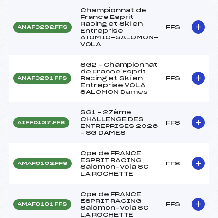
Championnat de
France Esprit
Racing et Ski en
FFS
ANAF0292.FFS
Entreprise
ATOMIC-SALOMON-
VOLA
SG2 – Championnat
de France Esprit
Racing et Ski en
FFS
ANAF0291.FFS
Entreprise VOLA
SALOMON Dames
SG1 – 27ème
CHALLENGE DES
FFS
AIFF0137.FFS
ENTREPRISES 2026
– SG DAMES
Cpe de FRANCE
ESPRIT RACING
FFS
AMAF0102.FFS
Salomon-Vola SC
LA ROCHETTE
Cpe de FRANCE
ESPRIT RACING
FFS
AMAF0101.FFS
Salomon-Vola SC
LA ROCHETTE