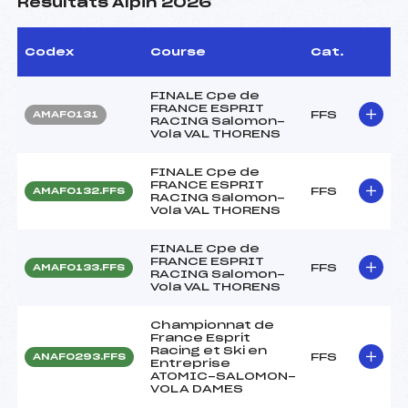
Résultats Alpin 2026
Codex
Course
Cat.
FINALE Cpe de
FRANCE ESPRIT
FFS
AMAF0131
RACING Salomon-
Vola VAL THORENS
FINALE Cpe de
FRANCE ESPRIT
FFS
AMAF0132.FFS
RACING Salomon-
Vola VAL THORENS
FINALE Cpe de
FRANCE ESPRIT
FFS
AMAF0133.FFS
RACING Salomon-
Vola VAL THORENS
Championnat de
France Esprit
Racing et Ski en
FFS
ANAF0293.FFS
Entreprise
ATOMIC-SALOMON-
VOLA DAMES