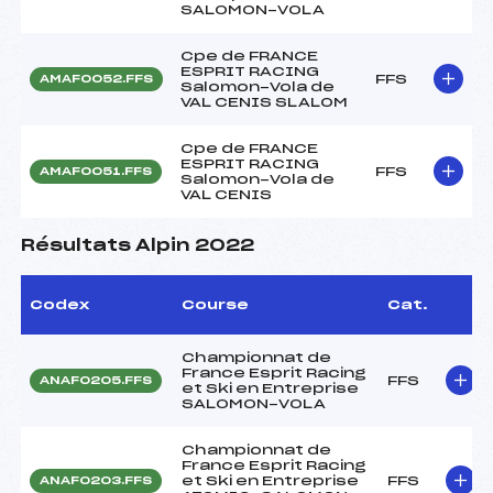
SALOMON-VOLA
Cpe de FRANCE
ESPRIT RACING
FFS
AMAF0052.FFS
Salomon-Vola de
VAL CENIS SLALOM
Cpe de FRANCE
ESPRIT RACING
FFS
AMAF0051.FFS
Salomon-Vola de
VAL CENIS
Résultats Alpin 2022
Codex
Course
Cat.
Championnat de
France Esprit Racing
FFS
ANAF0205.FFS
et Ski en Entreprise
SALOMON-VOLA
Championnat de
France Esprit Racing
et Ski en Entreprise
FFS
ANAF0203.FFS