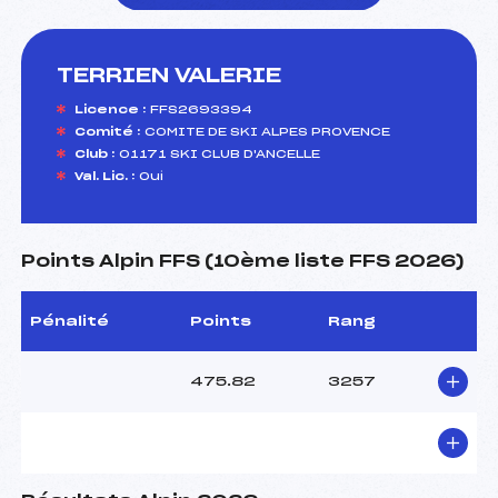
TERRIEN VALERIE
foi(s) le ski
Licence :
FFS2693394
Comité :
COMITE DE SKI ALPES PROVENCE
Club :
01171 SKI CLUB D'ANCELLE
Val. Lic. :
Oui
Points Alpin FFS (10ème liste FFS 2026)
Pénalité
Points
Rang
475.82
3257