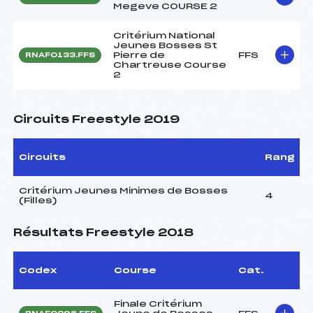
Megeve COURSE 2
Critérium National
Jeunes Bosses St
Pierre de
FFS
RNAF0133.FFS
Chartreuse Course
2
Circuits Freestyle 2019
Circuits
Rang
Critérium Jeunes Minimes de Bosses
4
(Filles)
Résultats Freestyle 2018
Codex
Course
Cat.
Finale Critérium