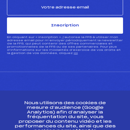
Inscription
En cliquant sur « inscription », j’autorise la FFS à utiliser mon
adresse email pour m’envoyer périodiquement la newsletter
de la FFS, qui peut contenir des offres commerciales et
promotionnelles de la FFS ou de ses partenaires. Pour plus
d’informations sur les modalités d’exercice de vos droits et
la gestion de vos données, cliquez
ici
CONTACT
Nous utilisons des cookies de
ESPACE PRESSE
mesure d’audience (Google
Analytics) afin d’analyser la
fréquentation du site, vous
Ressources
proposer du contenu vidéo et les
performances du site, ainsi que des
Pass’Neige