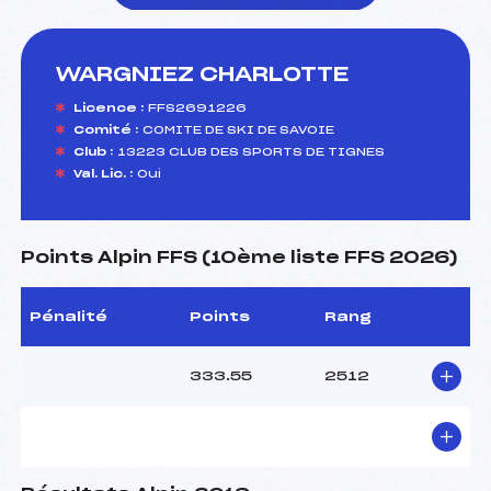
WARGNIEZ CHARLOTTE
foi(s) le ski
Licence :
FFS2691226
Comité :
COMITE DE SKI DE SAVOIE
Club :
13223 CLUB DES SPORTS DE TIGNES
Val. Lic. :
Oui
Points Alpin FFS (10ème liste FFS 2026)
Pénalité
Points
Rang
333.55
2512