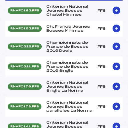
Critérium National
Jeunes Bosses
FFS
RNAF0183.FFS
Chatel Minimes
Ch. France Jeunes
FFS
RNAF0193.FFS
Bosses Minimes
Championnats de
France de Bosses
FFS
RNAF0332.FFS
2019 Duels
Championnats de
France de Bosses
FFS
RNAF0331.FFS
2019 Single
Critérium National
Jeunes Bosses
FFS
RNAF0176.FFS
Single La Norma
Critérium National
Jeunes Bosses
FFS
RNAF0173.FFS
parallèles La Norma
Critérium National
Jeunes Bosses
FFS
RNAF0141.FFS