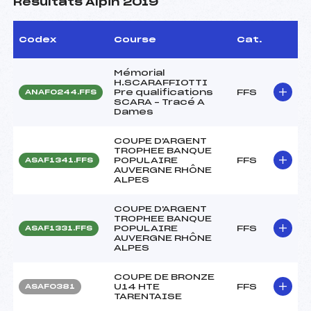
Résultats Alpin 2019
Codex
Course
Cat.
Mémorial
H.SCARAFFIOTTI
Pre qualifications
FFS
ANAF0244.FFS
SCARA – Tracé A
Dames
COUPE D'ARGENT
TROPHEE BANQUE
POPULAIRE
FFS
ASAF1341.FFS
AUVERGNE RHÔNE
ALPES
COUPE D'ARGENT
TROPHEE BANQUE
POPULAIRE
FFS
ASAF1331.FFS
AUVERGNE RHÔNE
ALPES
COUPE DE BRONZE
U14 HTE
FFS
ASAF0381
TARENTAISE