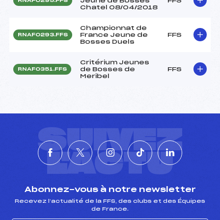
Jeune de Bosses
FFS
RNAF0295.FFS
Chatel 08/04/2018
Championnat de
France Jeune de
FFS
RNAF0293.FFS
Bosses Duels
Critérium Jeunes
de Bosses de
FFS
RNAF0351.FFS
Meribel
SUIVEZ
L'ACTU
Abonnez-vous à notre newsletter
Recevez l’actualité de la FFS, des clubs et des Équipes
de France.