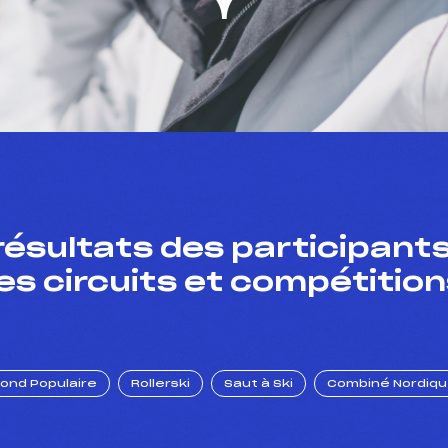
résultats des participants
es circuits et compétition
Fond Populaire
Rollerski
Saut à Ski
Combiné Nordiq