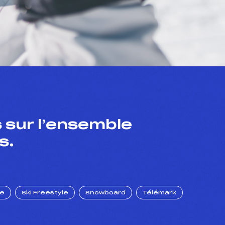
 sur l’ensemble
s.
ue
Ski Freestyle
Snowboard
Télémark