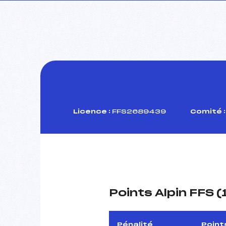
Licence :
FFS2689439
Comité :
Points Alpin FFS 
Pénalité
Point