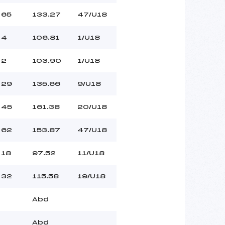
65
133.27
47/U18
4
106.81
1/U18
2
103.90
1/U18
29
135.66
9/U18
45
161.38
20/U18
62
153.87
47/U18
18
97.52
11/U18
32
115.58
19/U18
Abd
Abd