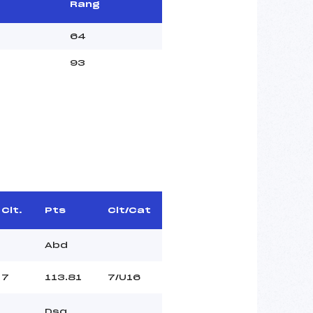
Rang
64
93
Clt.
Pts
Clt/Cat
Abd
7
113.81
7/U16
Dsq