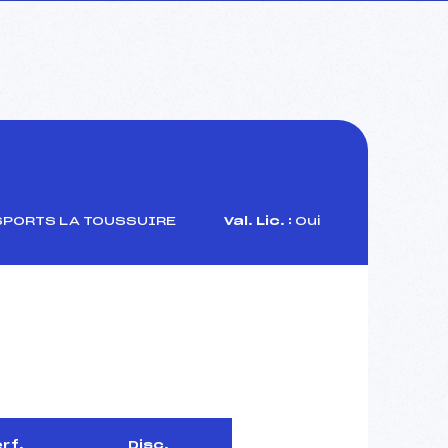
SPORTS LA TOUSSUIRE
Val. Lic. :
Oui
rf.
Disc.