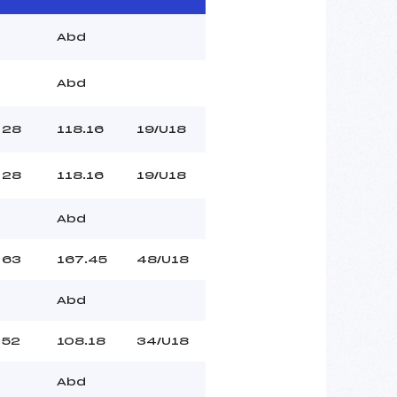
Abd
Abd
28
118.16
19/U18
28
118.16
19/U18
Abd
63
167.45
48/U18
Abd
52
108.18
34/U18
Abd