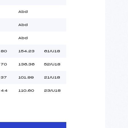
Abd
Abd
Abd
80
154.23
61/U18
70
136.36
52/U18
37
101.99
21/U18
44
110.60
23/U18