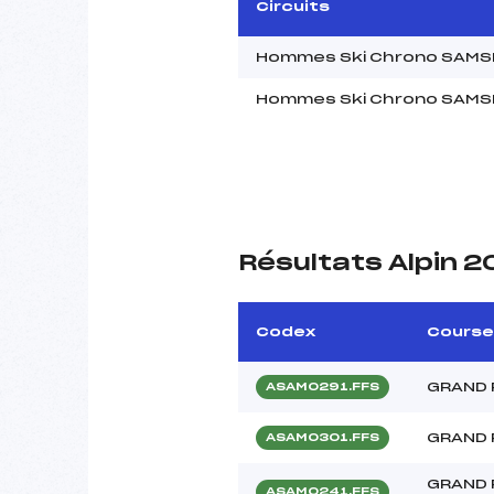
Circuits
Hommes Ski Chrono SAMSE
Hommes Ski Chrono SAMSE
Résultats Alpin 
Codex
Course
GRAND 
ASAM0291.FFS
GRAND 
ASAM0301.FFS
GRAND 
ASAM0241.FFS