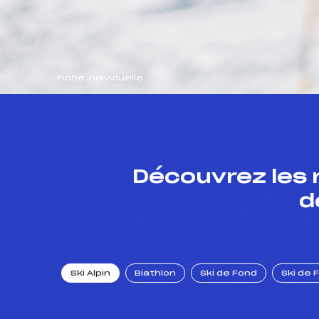
Fiche individuelle
Découvrez les 
d
Ski Alpin
Biathlon
Ski de Fond
Ski de 