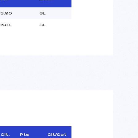
03.90
SL
6.81
SL
Clt.
Pts
Clt/Cat