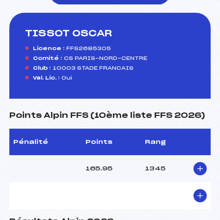
TISSOT OSCAR
foi(s) le ski
Licence :
FFS2685305
Comité :
CS PARIS-NORD-CENTRE
Club :
10003 STADE FRANCAIS
Val. Lic. :
Oui
Points Alpin FFS (10ème liste FFS 2026)
Pénalité
Points
Rang
165.95
1345