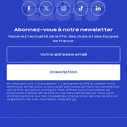
SUIVEZ
L'ACTU
Abonnez-vous à notre newsletter
Recevez l’actualité de la FFS, des clubs et des Équipes
de France.
Inscription
En cliquant sur « inscription », j’autorise la FFS à utiliser mon
adresse email pour m’envoyer périodiquement la newsletter
de la FFS, qui peut contenir des offres commerciales et
promotionnelles de la FFS ou de ses partenaires. Pour plus
d’informations sur les modalités d’exercice de vos droits et
la gestion de vos données, cliquez
ici