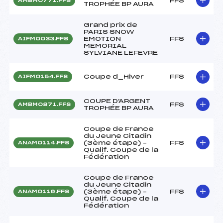
FFS
AMBM0771.FFS
TROPHÉE BP AURA
Grand prix de
PARIS SNOW
EMOTION
FFS
AIFM0033.FFS
MEMORIAL
SYLVIANE LEFEVRE
Coupe d_Hiver
FFS
AIFM0154.FFS
COUPE D'ARGENT
FFS
AMBM0871.FFS
TROPHÉE BP AURA
Coupe de France
du Jeune Citadin
(3ème étape) –
FFS
ANAM0114.FFS
Qualif. Coupe de la
Fédération
Coupe de France
du Jeune Citadin
(3ème étape) –
FFS
ANAM0116.FFS
Qualif. Coupe de la
Fédération