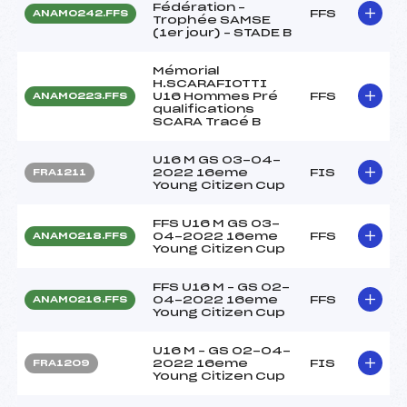
Fédération –
FFS
ANAM0242.FFS
Trophée SAMSE
(1er jour) – STADE B
Mémorial
H.SCARAFIOTTI
U16 Hommes Pré
FFS
ANAM0223.FFS
qualifications
SCARA Tracé B
U16 M GS 03-04-
2022 16eme
FIS
FRA1211
Young Citizen Cup
FFS U16 M GS 03-
04-2022 16eme
FFS
ANAM0218.FFS
Young Citizen Cup
FFS U16 M – GS 02-
04-2022 16eme
FFS
ANAM0216.FFS
Young Citizen Cup
U16 M – GS 02-04-
2022 16eme
FIS
FRA1209
Young Citizen Cup