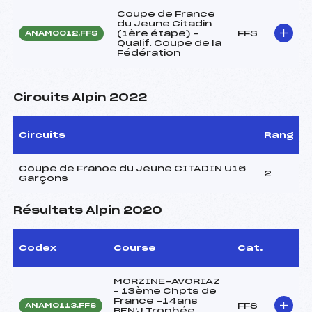
Coupe de France
du Jeune Citadin
(1ère étape) –
FFS
ANAM0012.FFS
Qualif. Coupe de la
Fédération
Circuits Alpin 2022
Circuits
Rang
Coupe de France du Jeune CITADIN U16
2
Garçons
Résultats Alpin 2020
Codex
Course
Cat.
MORZINE-AVORIAZ
– 13ème Chpts de
France -14ans
FFS
ANAM0113.FFS
BEN'J Trophée