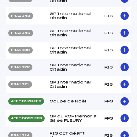
Citadin
GP International
FIS
FRA1348
Citadin
GP International
FIS
FRA1340
Citadin
GP International
FIS
FRA1339
Citadin
GP International
FIS
FRA1322
Citadin
GP International
FIS
FRA1321
Citadin
Coupe de Noël
FFS
AIFM0123.FFS
GP du RCF Memorial
FFS
AIFM0033.FFS
Gilles FLEURY
FIS CIT Géant
FIS
FRA1314