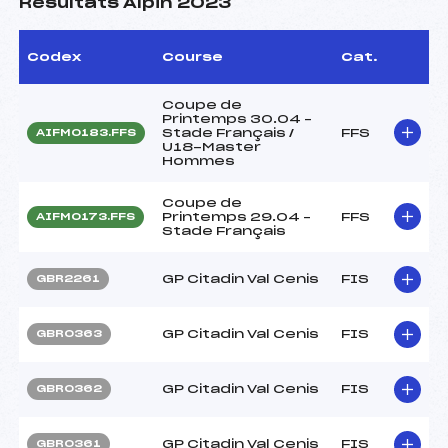
Résultats Alpin 2023
Codex
Course
Cat.
Coupe de
Printemps 30.04 –
Stade Français /
FFS
AIFM0183.FFS
U18-Master
Hommes
Coupe de
Printemps 29.04 –
FFS
AIFM0173.FFS
Stade Français
GP Citadin Val Cenis
FIS
GBR2261
GP Citadin Val Cenis
FIS
GBR0363
GP Citadin Val Cenis
FIS
GBR0362
GP Citadin Val Cenis
FIS
GBR0361