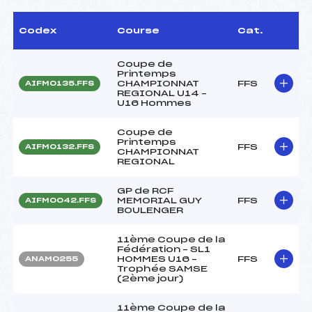
Codex
Course
Cat.
Coupe de
Printemps
CHAMPIONNAT
FFS
AIFM0135.FFS
REGIONAL U14 –
U16 Hommes
Coupe de
Printemps
FFS
AIFM0132.FFS
CHAMPIONNAT
REGIONAL
GP de RCF
MEMORIAL GUY
FFS
AIFM0042.FFS
BOULENGER
11ème Coupe de la
Fédération – SL1
HOMMES U16 –
FFS
ANAM0255
Trophée SAMSE
(2ème jour)
11ème Coupe de la