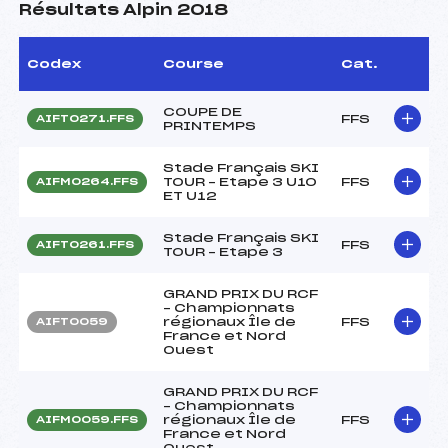
Résultats Alpin 2018
Codex
Course
Cat.
COUPE DE
FFS
AIFT0271.FFS
PRINTEMPS
Stade Français SKI
TOUR – Etape 3 U10
FFS
AIFM0264.FFS
ET U12
Stade Français SKI
FFS
AIFT0261.FFS
TOUR – Etape 3
GRAND PRIX DU RCF
– Championnats
régionaux Île de
FFS
AIFT0059
France et Nord
Ouest
GRAND PRIX DU RCF
– Championnats
régionaux Île de
FFS
AIFM0059.FFS
France et Nord
Ouest