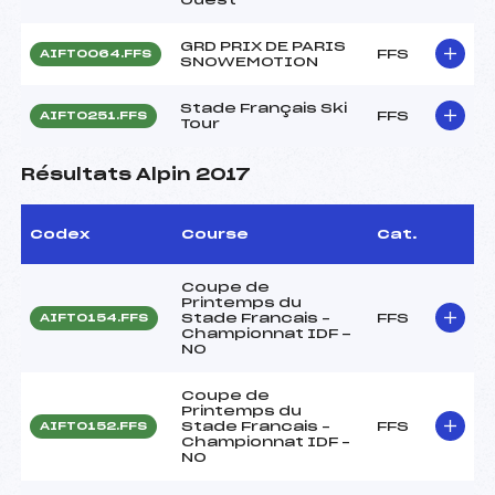
GRD PRIX DE PARIS
FFS
AIFT0064.FFS
SNOWEMOTION
Stade Français Ski
FFS
AIFT0251.FFS
Tour
Résultats Alpin 2017
Codex
Course
Cat.
Coupe de
Printemps du
Stade Francais –
FFS
AIFT0154.FFS
Championnat IDF -
NO
Coupe de
Printemps du
Stade Francais –
FFS
AIFT0152.FFS
Championnat IDF –
NO