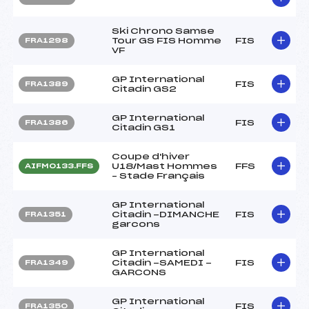
Ski Chrono Samse
Tour GS FIS Homme
FIS
FRA1298
VF
GP International
FIS
FRA1389
Citadin GS2
GP International
FIS
FRA1386
Citadin GS1
Coupe d'hiver
U18/Mast Hommes
FFS
AIFM0133.FFS
– Stade Français
GP International
Citadin -DIMANCHE
FIS
FRA1351
garcons
GP International
Citadin -SAMEDI -
FIS
FRA1349
GARCONS
GP International
FIS
FRA1350