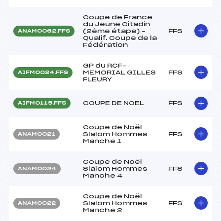
Coupe de France
du Jeune Citadin
(2ème étape) –
FFS
ANAM0062.FFS
Qualif. Coupe de la
Fédération
GP du RCF-
MEMORIAL GILLES
FFS
AIFM0024.FFS
FLEURY
COUPE DE NOEL
FFS
AIFM0115.FFS
Coupe de Noël
Slalom Hommes
FFS
ANAM0021
Manche 1
Coupe de Noël
Slalom Hommes
FFS
ANAM0024
Manche 4
Coupe de Noël
Slalom Hommes
FFS
ANAM0022
Manche 2