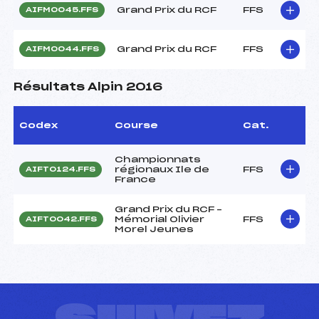
Grand Prix du RCF
FFS
AIFM0045.FFS
Grand Prix du RCF
FFS
AIFM0044.FFS
Résultats Alpin 2016
Codex
Course
Cat.
Championnats
régionaux Ile de
FFS
AIFT0124.FFS
France
Grand Prix du RCF –
Mémorial Olivier
FFS
AIFT0042.FFS
Morel Jeunes