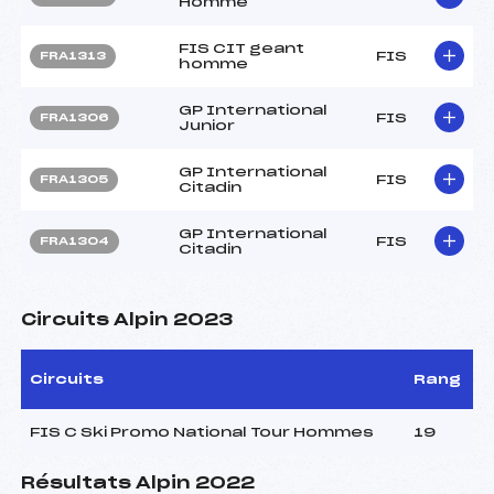
Homme
FIS CIT geant
FIS
FRA1313
homme
GP International
FIS
FRA1306
Junior
GP International
FIS
FRA1305
Citadin
GP International
FIS
FRA1304
Citadin
Circuits Alpin 2023
Circuits
Rang
FIS C Ski Promo National Tour Hommes
19
Résultats Alpin 2022