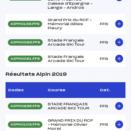
Caisse d'Epargne –
Lange – Andros
Grand Prix du RCF –
Mémorial Gilles
FFS
AIFM0133.FFS
Fleury
Stade Français
FFS
AIFM0022.FFS
Arcade Ski Tour
Stade Français
FFS
AIFM0021.FFS
Arcade Ski Tour
Résultats Alpin 2019
Codex
Course
Cat.
STADE FRANÇAIS
FFS
AIFM0235.FFS
ARCADE SKI TOUR
GRAND PRIX DU RCF
– Mémorial Olivier
FFS
AIFM0103.FFS
Morel