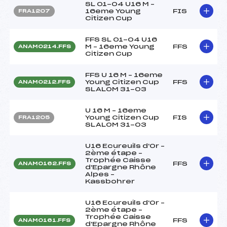
SL 01-04 U16 M –
16eme Young
FIS
FRA1207
Citizen Cup
FFS SL 01-04 U16
M – 16eme Young
FFS
ANAM0214.FFS
Citizen Cup
FFS U 16 M – 16eme
Young Citizen Cup
FFS
ANAM0212.FFS
SLALOM 31-03
U 16 M – 16eme
Young Citizen Cup
FIS
FRA1205
SLALOM 31-03
U16 Ecureuils d'Or –
2ème étape –
Trophée Caisse
FFS
ANAM0162.FFS
d'Epargne Rhône
Alpes –
Kassbohrer
U16 Ecureuils d'Or –
2ème étape –
Trophée Caisse
FFS
ANAM0161.FFS
d'Epargne Rhône