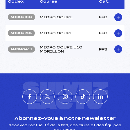
Codex
Course
Cat.
MICRO COUPE
FFS
AMBM1691
MICRO COUPE
FFS
AMBM1201
MICRO COUPE U10
FFS
AMBM0411
MORILLON
SUIVEZ
L'ACTU
Abonnez-vous à notre newsletter
Recevez l’actualité de la FFS, des clubs et des Équipes
de France.