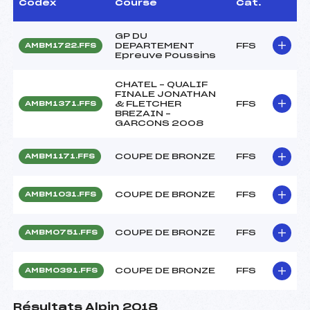
Codex
Course
Cat.
GP DU
DEPARTEMENT
FFS
AMBM1722.FFS
Epreuve Poussins
CHATEL – QUALIF
FINALE JONATHAN
& FLETCHER
FFS
AMBM1371.FFS
BREZAIN –
GARCONS 2008
COUPE DE BRONZE
FFS
AMBM1171.FFS
COUPE DE BRONZE
FFS
AMBM1031.FFS
COUPE DE BRONZE
FFS
AMBM0751.FFS
COUPE DE BRONZE
FFS
AMBM0391.FFS
Résultats Alpin 2018