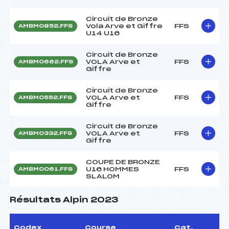
Circuit de Bronze
Vola Arve et Giffre
FFS
AMBM0852.FFS
U14 U16
Circuit de Bronze
VOLA Arve et
FFS
AMBM0662.FFS
Giffre
Circuit de Bronze
VOLA Arve et
FFS
AMBM0552.FFS
Giffre
Circuit de Bronze
VOLA Arve et
FFS
AMBM0332.FFS
Giffre
COUPE DE BRONZE
U16 HOMMES
FFS
AMBM0061.FFS
SLALOM
Résultats Alpin 2023
Codex
Course
Cat.