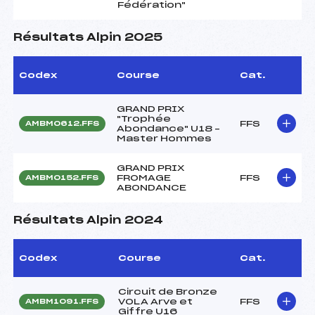
Fédération"
Résultats Alpin 2025
Codex
Course
Cat.
GRAND PRIX
"Trophée
FFS
AMBM0612.FFS
Abondance" U18 –
Master Hommes
GRAND PRIX
FROMAGE
FFS
AMBM0152.FFS
ABONDANCE
Résultats Alpin 2024
Codex
Course
Cat.
Circuit de Bronze
VOLA Arve et
FFS
AMBM1091.FFS
Giffre U16