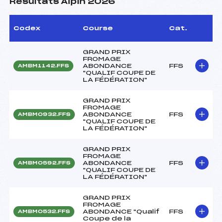
Résultats Alpin 2026
Codex
Course
Cat.
GRAND PRIX
FROMAGE
ABONDANCE
FFS
AMBM1142.FFS
"QUALIF COUPE DE
LA FÉDÉRATION"
GRAND PRIX
FROMAGE
ABONDANCE
FFS
AMBM0932.FFS
"QUALIF COUPE DE
LA FÉDÉRATION"
GRAND PRIX
FROMAGE
ABONDANCE
FFS
AMBM0592.FFS
"QUALIF COUPE DE
LA FÉDÉRATION"
GRAND PRIX
FROMAGE
ABONDANCE "Qualif
FFS
AMBM0532.FFS
Coupe de la