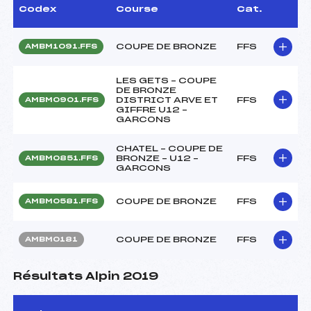
Codex
Course
Cat.
COUPE DE BRONZE
FFS
AMBM1091.FFS
LES GETS – COUPE
DE BRONZE
DISTRICT ARVE ET
FFS
AMBM0901.FFS
GIFFRE U12 –
GARCONS
CHATEL – COUPE DE
BRONZE – U12 –
FFS
AMBM0851.FFS
GARCONS
COUPE DE BRONZE
FFS
AMBM0581.FFS
COUPE DE BRONZE
FFS
AMBM0181
Résultats Alpin 2019