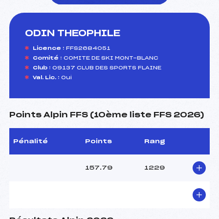
ODIN THEOPHILE
foi(s) le ski
Licence :
FFS2684051
Comité :
COMITE DE SKI MONT-BLANC
Club :
09137 CLUB DES SPORTS FLAINE
Val. Lic. :
Oui
Points Alpin FFS (10ème liste FFS 2026)
Pénalité
Points
Rang
157.79
1229