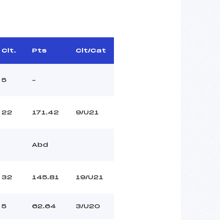
Clt.
Pts
Clt/Cat
5
–
22
171.42
9/U21
Abd
32
145.81
19/U21
5
62.64
3/U20