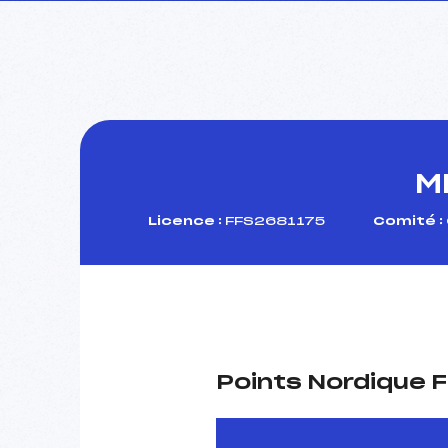
M
Licence :
FFS2681175
Comité :
Points Nordique F