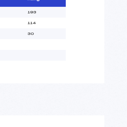
193
114
30