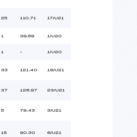
25
110.71
17/U21
1
39.59
1/U20
1
–
1/U20
33
121.40
19/U21
37
126.97
23/U21
5
79.43
3/U21
15
90.30
6/U21