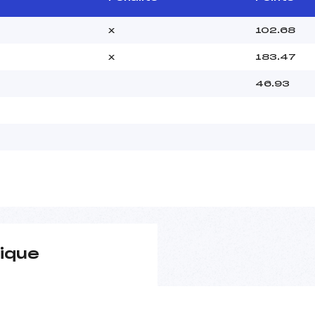
x
102.68
x
183.47
46.93
ique