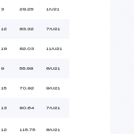
3
29.25
1/U21
12
83.32
7/U21
19
82.03
11/U21
9
55.98
6/U21
15
70.92
9/U21
13
80.64
7/U21
12
115.75
8/U21