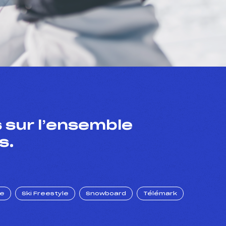
 sur l’ensemble
s.
ue
Ski Freestyle
Snowboard
Télémark