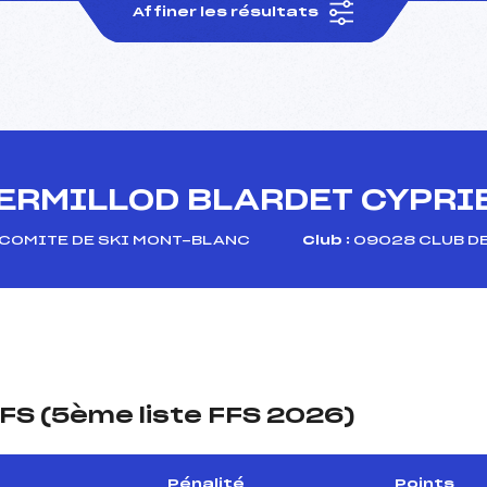
Affiner les résultats
ERMILLOD BLARDET CYPRI
COMITE DE SKI MONT-BLANC
Club :
09028 CLUB DE
FS (5ème liste FFS 2026)
Pénalité
Points