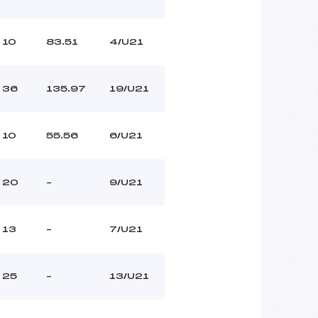
10
83.51
4/U21
36
135.97
19/U21
10
55.56
6/U21
20
–
9/U21
13
–
7/U21
25
–
13/U21