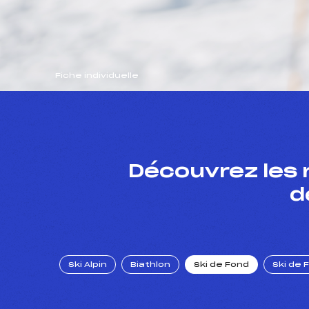
Fiche individuelle
Découvrez les 
d
Ski Alpin
Biathlon
Ski de Fond
Ski de 