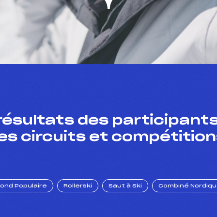
résultats des participants
es circuits et compétition
Fond Populaire
Rollerski
Saut à Ski
Combiné Nordiq