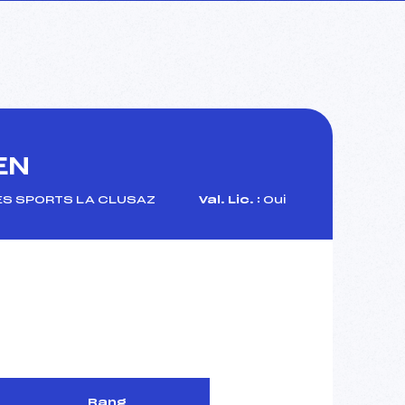
EN
S SPORTS LA CLUSAZ
Val. Lic. :
Oui
Rang