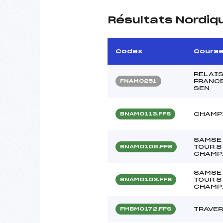
Résultats Nordiq
Codex
Cours
RELAIS
FRANCE
FNAM0251
SEN
CHAMP
BNAM0113.FFS
SAMSE 
TOUR 8 
BNAM0106.FFS
CHAMPI
SAMSE 
TOUR 8 
BNAM0103.FFS
CHAMPI
TRAVER
FMBM0172.FFS