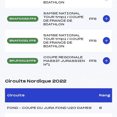
BIATHLON
SAMSE NATIONAL
TOUR tmp1 / COUPE
FFS
BNAF0022.FFS
DE FRANCE DE
BIATHLON
SAMSE NATIONAL
TOUR tmp1 / COUPE
FFS
BNAF0021.FFS
DE FRANCE DE
BIATHLON
COUPE REGIONALE
MASSIF JURASSIEN
FFS
BMJF0013.FFS
N°1
Circuits Nordique 2022
Circuits
Rang
FOND – COUPE DU JURA FOND U20 DAMES
8