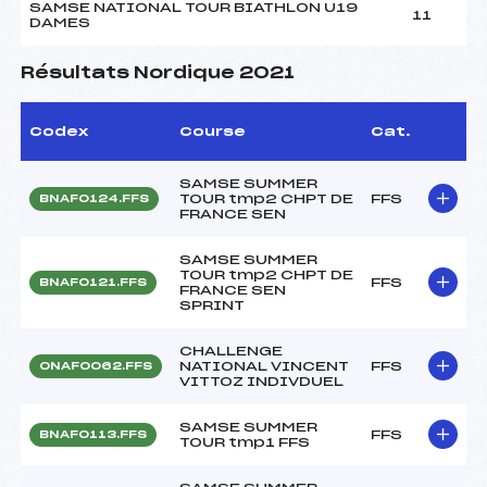
SAMSE NATIONAL TOUR BIATHLON U19
11
DAMES
Résultats Nordique 2021
Codex
Course
Cat.
SAMSE SUMMER
TOUR tmp2 CHPT DE
FFS
BNAF0124.FFS
FRANCE SEN
SAMSE SUMMER
TOUR tmp2 CHPT DE
FFS
BNAF0121.FFS
FRANCE SEN
SPRINT
CHALLENGE
NATIONAL VINCENT
FFS
ONAF0062.FFS
VITTOZ INDIVDUEL
SAMSE SUMMER
FFS
BNAF0113.FFS
TOUR tmp1 FFS