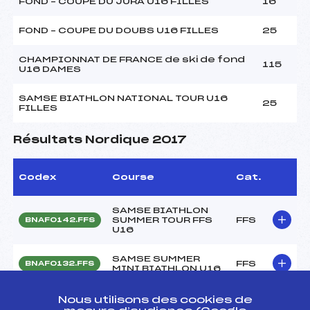
FOND – COUPE DU JURA U16 FILLES
16
FOND – COUPE DU DOUBS U16 FILLES
25
CHAMPIONNAT DE FRANCE de ski de fond
115
U16 DAMES
SAMSE BIATHLON NATIONAL TOUR U16
25
FILLES
Résultats Nordique 2017
Codex
Course
Cat.
SAMSE BIATHLON
SUMMER TOUR FFS
FFS
BNAF0142.FFS
U16
SAMSE SUMMER
FFS
BNAF0132.FFS
MINI BIATHLON U16
LA PREMIERE
Nous utilisons des cookies de
FFS
FMJF0343
POUSSEE