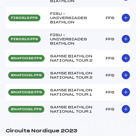
BIATHLON
FISU –
UNIVERSIADES
FFS
FIS0313.FFS
BIATHLON
FISU –
UNIVERSIADES
FFS
FIS0310.FFS
BIATHLON
SAMSE BIATHLON
FFS
BNAF0032.FFS
NATIONAL TOUR 2
SAMSE BIATHLON
FFS
BNAF0031.FFS
NATIONAL TOUR 2
SAMSE BIATHLON
FFS
BNAF0022.FFS
NATIONAL TOUR 1
SAMSE BIATHLON
FFS
BNAF0021.FFS
NATIONAL TOUR 1
Circuits Nordique 2023