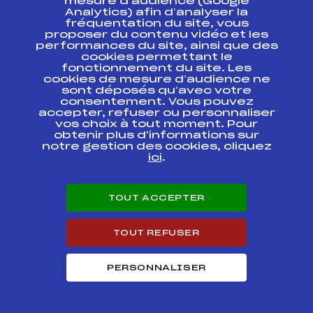
mesure d’audience (Google
Analytics) afin d’analyser la
fréquentation du site, vous
LA DEGRINGOLADE
FFS
FMJF0333
proposer du contenu vidéo et les
DE LA VATTAY
performances du site, ainsi que des
cookies permettant le
fonctionnement du site. Les
LA FÊTE DU SKI
FFS
FMJF0303
cookies de mesure d’audience ne
sont déposés qu’avec votre
consentement. Vous pouvez
Tour de ski – Ville de
FFS
FMJF0403
accepter, refuser ou personnaliser
Pontarlier
vos choix à tout moment. Pour
obtenir plus d'informations sur
Tour de ski – Ville de
notre gestion des cookies, cliquez
FFS
FMJF0283
Pontarlier
ici
.
CHALLENGE LUC
FFS
FMJF0233
VUILLET
TOUT ACCEPTER
CHALLENGE
NATIONAL
FFS
FNAF0071
TOUT REFUSER
NORDIQUE U14
PERSONNALISER
CHALLENGE
NATIONAL U14
FFS
BNAF0051
BIATHLON