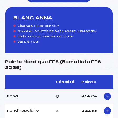
BLANC ANNA
foi(s) le ski
Licence :
FFS2681102
Comité :
COMITE DE SKI MASSIF JURASSIEN
Club :
07040 ABBAYE SKI CLUB
Val. Lic. :
Oui
Points Nordique FFS (5ème liste FFS
2026)
Pénalité
Points
Fond
@
414.64
Fond Populaire
x
222.38