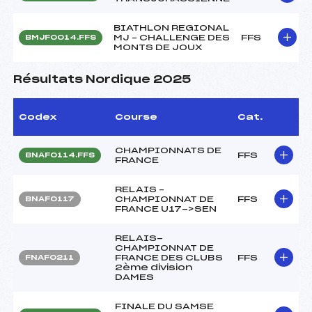
BIATHLON REGIONAL
MJ – CHALLENGE DES
FFS
BMJF0014.FFS
MONTS DE JOUX
Résultats Nordique 2025
Codex
Course
Cat.
CHAMPIONNATS DE
FFS
BNAF0114.FFS
FRANCE
RELAIS –
CHAMPIONNAT DE
FFS
BNAF0117
FRANCE U17->SEN
RELAIS-
CHAMPIONNAT DE
FRANCE DES CLUBS
FFS
FNAF0211
2ème division
DAMES
FINALE DU SAMSE