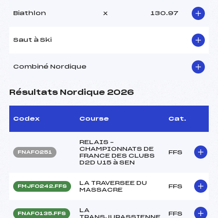
Biathlon
x
130.97
Saut à Ski
Combiné Nordique
Résultats Nordique 2026
Codex
Course
Cat.
RELAIS –
CHAMPIONNATS DE
FFS
FNAF0251
FRANCE DES CLUBS
D2D U15 à SEN
LA TRAVERSEE DU
FFS
FMJF0242.FFS
MASSACRE
LA
FFS
FNAF0135.FFS
TRANSJURASSIENNE