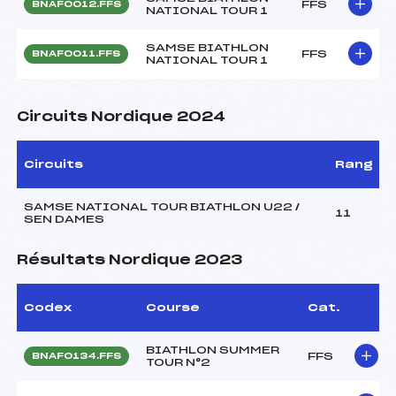
FFS
BNAF0012.FFS
NATIONAL TOUR 1
SAMSE BIATHLON
FFS
BNAF0011.FFS
NATIONAL TOUR 1
Circuits Nordique 2024
Circuits
Rang
SAMSE NATIONAL TOUR BIATHLON U22 /
11
SEN DAMES
Résultats Nordique 2023
Codex
Course
Cat.
BIATHLON SUMMER
FFS
BNAF0134.FFS
TOUR N°2