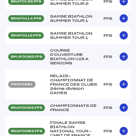
FFS
BNAF0132.FFS
SUMMER TOUR 2
SAMSE BIATHLON
FFS
BNAF0114.FFS
SUMMER TOUR 1
SAMSE BIATHLON
FFS
BNAF0112.FFS
SUMMER TOUR 1
COURSE
D'OUVERTURE
FFS
BMJF0082.FFS
BIATHLON U15 A
SENIORS
RELAIS-
CHAMPIONNAT DE
FRANCE DES CLUBS
FFS
FNAF0261
2ème division
DAMES
CHAMPIONNATS DE
FFS
BNAF0092.FFS
FRANCE
FINALE SAMSE
BIATHLON
NATIONAL TOUR –
FFS
BNAF0083.FFS
CHPT DE FRANCE