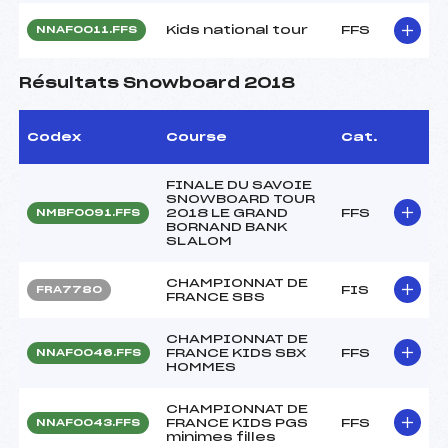
Kids national tour
FFS
NNAF0011.FFS
Résultats Snowboard 2018
Codex
Course
Cat.
FINALE DU SAVOIE
SNOWBOARD TOUR
2018 LE GRAND
FFS
NMBF0091.FFS
BORNAND BANK
SLALOM
CHAMPIONNAT DE
FIS
FRA7780
FRANCE SBS
CHAMPIONNAT DE
FRANCE KIDS SBX
FFS
NNAF0046.FFS
HOMMES
CHAMPIONNAT DE
FRANCE KIDS PGS
FFS
NNAF0043.FFS
minimes filles