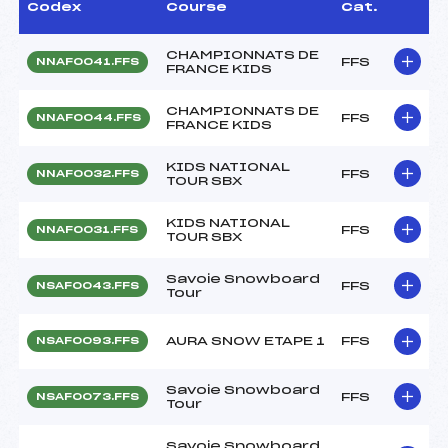
Codex
Course
Cat.
CHAMPIONNATS DE
FFS
NNAF0041.FFS
FRANCE KIDS
CHAMPIONNATS DE
FFS
NNAF0044.FFS
FRANCE KIDS
KIDS NATIONAL
FFS
NNAF0032.FFS
TOUR SBX
KIDS NATIONAL
FFS
NNAF0031.FFS
TOUR SBX
Savoie Snowboard
FFS
NSAF0043.FFS
Tour
AURA SNOW ETAPE 1
FFS
NSAF0093.FFS
Savoie Snowboard
FFS
NSAF0073.FFS
Tour
Savoie Snowboard