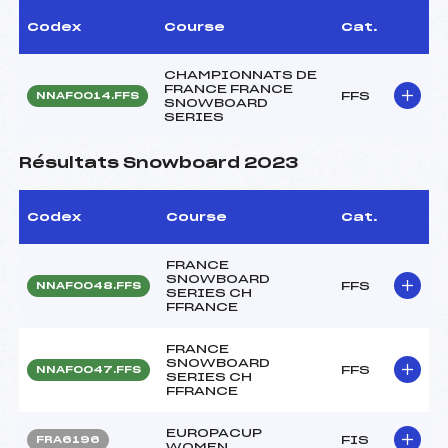
Codex
Course
Cat.
CHAMPIONNATS DE
FRANCE FRANCE
FFS
NNAF0014.FFS
SNOWBOARD
SERIES
Résultats Snowboard 2023
Codex
Course
Cat.
FRANCE
SNOWBOARD
FFS
NNAF0048.FFS
SERIES CH
FFRANCE
FRANCE
SNOWBOARD
FFS
NNAF0047.FFS
SERIES CH
FFRANCE
EUROPACUP
FIS
FRA6196
WOMEN