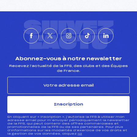
SUIVEZ
L'ACTU
Abonnez-vous à notre newsletter
Recevez l’actualité de la FFS, des clubs et des Équipes
de France.
Inscription
En cliquant sur « inscription », j’autorise la FFS à utiliser mon
adresse email pour m’envoyer périodiquement la newsletter
de la FFS, qui peut contenir des offres commerciales et
promotionnelles de la FFS ou de ses partenaires. Pour plus
d’informations sur les modalités d’exercice de vos droits et
la gestion de vos données, cliquez
ici