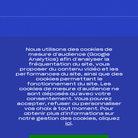
CONTACT
Nous utilisons des cookies de
ESPACE PRESSE
mesure d’audience (Google
Analytics) afin d’analyser la
fréquentation du site, vous
Ressources
proposer du contenu vidéo et les
performances du site, ainsi que des
Pass’Neige
cookies permettant le
Projet sportif fédéral
fonctionnement du site. Les
cookies de mesure d’audience ne
Projet de performance fédéral
sont déposés qu’avec votre
Antidopage
consentement. Vous pouvez
Pôle Développement, Formation, Suivi
accepter, refuser ou personnaliser
Scientifique
vos choix à tout moment. Pour
Listes ministérielles
obtenir plus d'informations sur
notre gestion des cookies, cliquez
Pôle vie de l’athlète
ici
.
Enseignement professionnel
Informatique et chronométrage