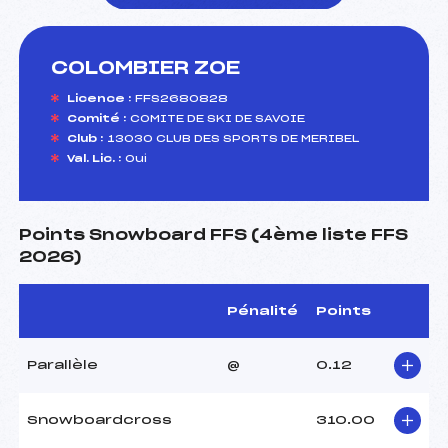
COLOMBIER ZOE
foi(s) le ski
Licence :
FFS2680828
Comité :
COMITE DE SKI DE SAVOIE
Club :
13030 CLUB DES SPORTS DE MERIBEL
Val. Lic. :
Oui
Points Snowboard FFS (4ème liste FFS
2026)
Pénalité
Points
Parallèle
@
0.12
Snowboardcross
310.00