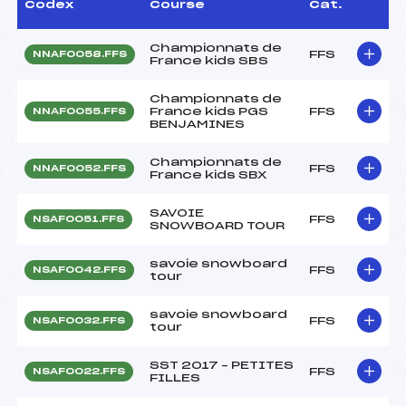
Codex
Course
Cat.
Championnats de
FFS
NNAF0058.FFS
France kids SBS
Championnats de
France kids PGS
FFS
NNAF0055.FFS
BENJAMINES
Championnats de
FFS
NNAF0052.FFS
France kids SBX
SAVOIE
FFS
NSAF0051.FFS
SNOWBOARD TOUR
savoie snowboard
FFS
NSAF0042.FFS
tour
savoie snowboard
FFS
NSAF0032.FFS
tour
SST 2017 – PETITES
FFS
NSAF0022.FFS
FILLES