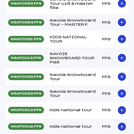
Tour u16 à master
FFS
NSAF0053.FFS
fille
Savoie Snowboard
FFS
NSAF0063.FFS
Tour – MASTER F
KIDS NATIONAL
FFS
NNAF0021.FFS
TOUR
SAVOIE
SNOWBOARD TOUR
FFS
NSAF0013.FFS
PGS
Savoie Snowboard
FFS
NSAF0033.FFS
Tour
Savoie Snowboard
FFS
NSAF0023.FFS
Tour
Kids national tour
FFS
NNAF0013.FFS
Kids national tour
FFS
NNAF0012.FFS