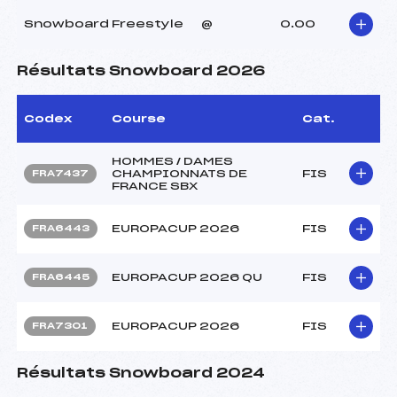
Snowboard Freestyle
@
0.00
Résultats Snowboard 2026
Codex
Course
Cat.
HOMMES / DAMES
CHAMPIONNATS DE
FIS
FRA7437
FRANCE SBX
EUROPACUP 2026
FIS
FRA6443
EUROPACUP 2026 QU
FIS
FRA6445
EUROPACUP 2026
FIS
FRA7301
Résultats Snowboard 2024