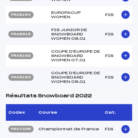
EUROPACUP
FIS
FRA6194
WOMEN
FIS JUNIOR DE
SNOWBOARD
FIS
FRA6615
WOMEN 08.01
COUPE D'EUROPE DE
SNOWBOARD
FIS
FRA6192
WOMEN 07.01
COUPE D'EUROPE DE
SNOWBOARD
FIS
FRA6190
WOMEN 06.01
Résultats Snowboard 2022
Codex
Course
Cat.
Championnat de France
FIS
FRA7035