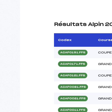
Résultats Alpin 
Codex
Cours
COUPE
ACAF0191.FFS
GRAND
ACAF0171.FFS
COUPE
ACAF0121.FFS
GRAND 
ACAF0081.FFS
GRAND 
ACAF0021.FFS
GRAND
ACAF0011.FFS