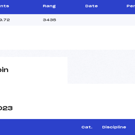
ints
Rang
Date
Per
9.72
3435
pin
2023
Cat.
Discipline