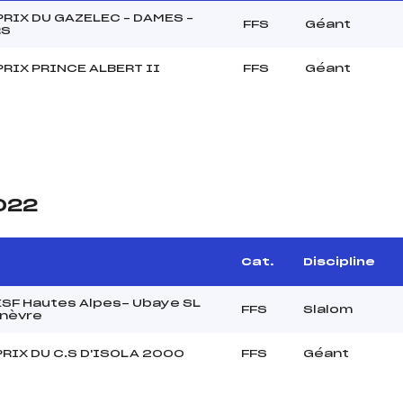
RIX DU GAZELEC – DAMES –
FFS
Géant
RS
RIX PRINCE ALBERT II
FFS
Géant
2022
Cat.
Discipline
 ESF Hautes Alpes- Ubaye SL
FFS
Slalom
nèvre
RIX DU C.S D'ISOLA 2000
FFS
Géant