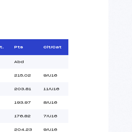
t.
Pts
Clt/Cat
Abd
215.02
9/U16
1
203.81
11/U16
193.97
8/U16
176.82
7/U16
204.23
9/U16