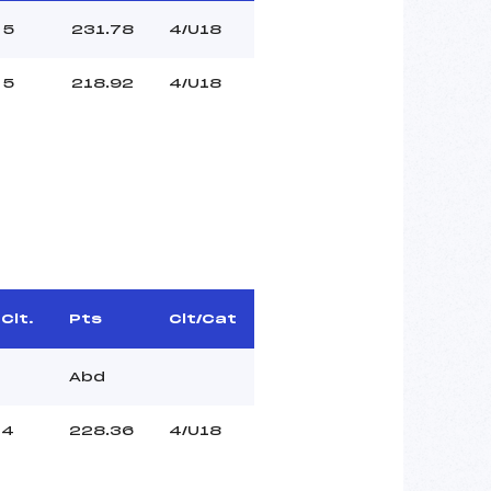
5
231.78
4/U18
5
218.92
4/U18
Clt.
Pts
Clt/Cat
Abd
4
228.36
4/U18