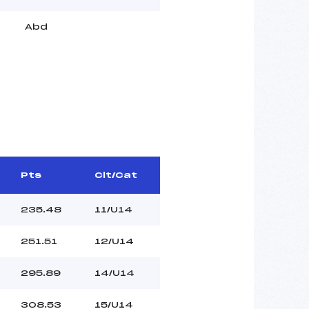
Abd
Pts
Clt/Cat
235.48
11/U14
251.51
12/U14
295.89
14/U14
308.53
15/U14