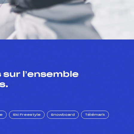
 sur l’ensemble
s.
ue
Ski Freestyle
Snowboard
Télémark