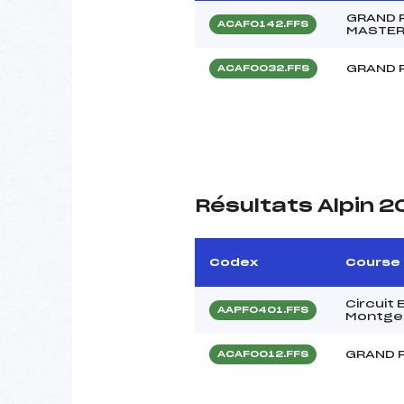
GRAND P
ACAF0142.FFS
MASTE
GRAND P
ACAF0032.FFS
Résultats Alpin 
Codex
Course
Circuit
AAPF0401.FFS
Montge
GRAND P
ACAF0012.FFS