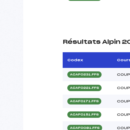
Résultats Alpin 2
Codex
Cour
COUPE
ACAF0231.FFS
COUPE
ACAF0221.FFS
COUPE
ACAF0171.FFS
COUPE
ACAF0151.FFS
COUP
ACAF0081.FFS