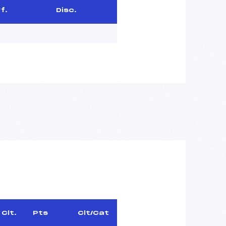
f.
Disc.
Clt.
Pts
Clt/Cat