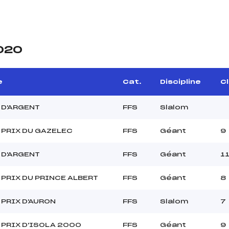
2020
e
Cat.
Discipline
Cl
 D'ARGENT
FFS
Slalom
 PRIX DU GAZELEC
FFS
Géant
9
 D'ARGENT
FFS
Géant
1
PRIX DU PRINCE ALBERT
FFS
Géant
8
PRIX D'AURON
FFS
Slalom
7
 PRIX D'ISOLA 2000
FFS
Géant
9