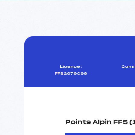
Licence :
Comit
FFS2679099
Points Alpin FFS 