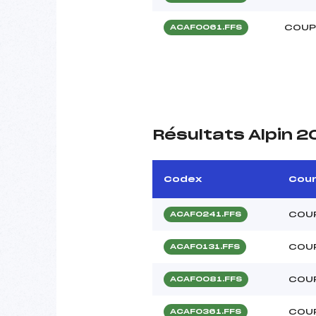
COUP
ACAF0061.FFS
Résultats Alpin 2
Codex
Cou
COUP
ACAF0241.FFS
COUP
ACAF0131.FFS
COUP
ACAF0081.FFS
COUP
ACAF0361.FFS