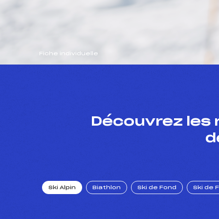
Fiche individuelle
Découvrez les 
d
Ski Alpin
Biathlon
Ski de Fond
Ski de 