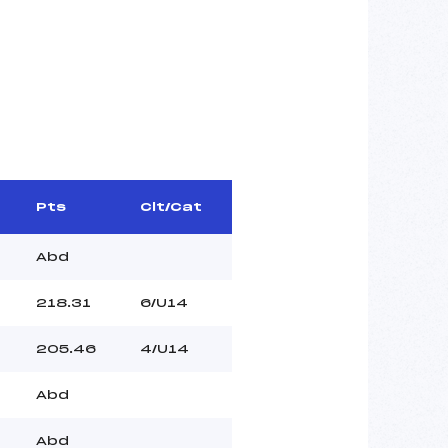
Pts
Clt/Cat
Abd
218.31
6/U14
205.46
4/U14
Abd
Abd