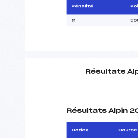
Pénalité
Po
@
56
Résultats Al
Résultats Alpin 
Codex
Course