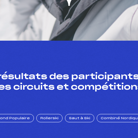
résultats des participants
es circuits et compétition
Fond Populaire
Rollerski
Saut à Ski
Combiné Nordiq