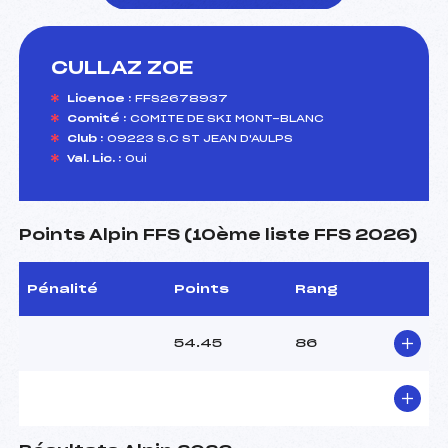
CULLAZ ZOE
foi(s) le ski
Licence :
FFS2678937
Comité :
COMITE DE SKI MONT-BLANC
Club :
09223 S.C ST JEAN D'AULPS
Val. Lic. :
Oui
Points Alpin FFS (10ème liste FFS 2026)
Pénalité
Points
Rang
54.45
86