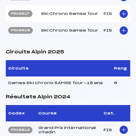
Ski Chrono Samse Tour
FIS
FRA5917
Ski Chrono Samse Tour
FIS
FRA5916
Circuits Alpin 2025
Circuits
Rang
Dames Ski Chrono SAMSE Tour -18 ans
6
Résultats Alpin 2024
Codex
Course
Cat.
Grand Prix international
FIS
FRA5812
citadin