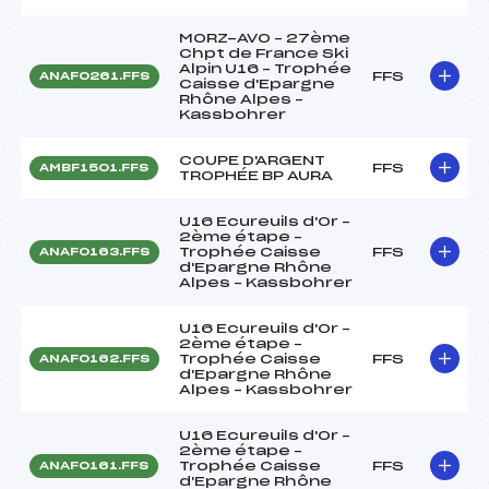
MORZ-AVO – 27ème
Chpt de France Ski
Alpin U16 – Trophée
FFS
ANAF0261.FFS
Caisse d'Epargne
Rhône Alpes –
Kassbohrer
COUPE D'ARGENT
FFS
AMBF1501.FFS
TROPHÉE BP AURA
U16 Ecureuils d'Or –
2ème étape –
Trophée Caisse
FFS
ANAF0163.FFS
d'Epargne Rhône
Alpes – Kassbohrer
U16 Ecureuils d'Or –
2ème étape –
Trophée Caisse
FFS
ANAF0162.FFS
d'Epargne Rhône
Alpes – Kassbohrer
U16 Ecureuils d'Or –
2ème étape –
Trophée Caisse
FFS
ANAF0161.FFS
d'Epargne Rhône