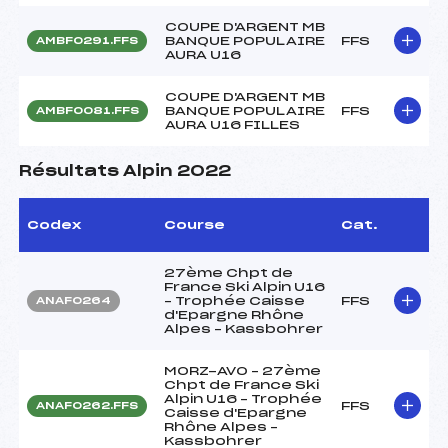
COUPE D'ARGENT MB
BANQUE POPULAIRE
FFS
AMBF0291.FFS
AURA U16
COUPE D'ARGENT MB
BANQUE POPULAIRE
FFS
AMBF0081.FFS
AURA U16 FILLES
Résultats Alpin 2022
Codex
Course
Cat.
27ème Chpt de
France Ski Alpin U16
– Trophée Caisse
FFS
ANAF0264
d'Epargne Rhône
Alpes – Kassbohrer
MORZ-AVO – 27ème
Chpt de France Ski
Alpin U16 – Trophée
FFS
ANAF0262.FFS
Caisse d'Epargne
Rhône Alpes –
Kassbohrer