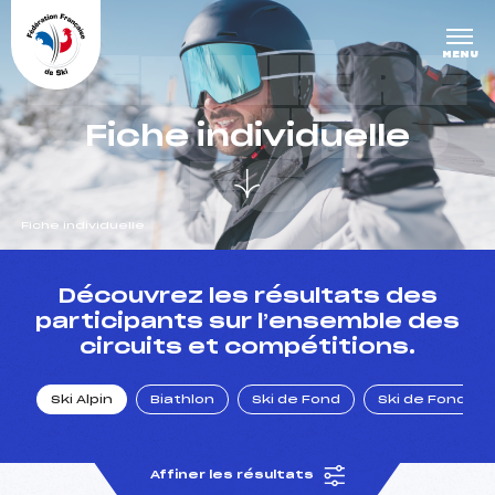
Panneau de gestion des cookies
DERNIÈRE
MENU
S COURS
Fiche individuelle
ES
Fiche individuelle
un Club
Découvrez les résultats des
participants sur l’ensemble des
circuits et compétitions.
l : un titre olympique
Ski Alpin
Biathlon
Ski de Fond
Ski de Fond Po
tions en live
Affiner les résultats