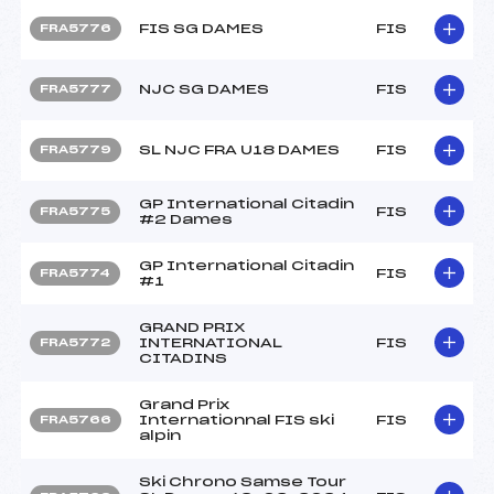
FIS SG DAMES
FIS
FRA5776
NJC SG DAMES
FIS
FRA5777
SL NJC FRA U18 DAMES
FIS
FRA5779
GP International Citadin
FIS
FRA5775
#2 Dames
GP International Citadin
FIS
FRA5774
#1
GRAND PRIX
INTERNATIONAL
FIS
FRA5772
CITADINS
Grand Prix
Internationnal FIS ski
FIS
FRA5766
alpin
Ski Chrono Samse Tour