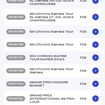
SL Dames 19-02-2024
FIS
FRA5763
CHAMROUSSE
Ski Chrono Samse Tour
SL Dames 17-02-2024
FIS
FRA5762
CHAMROUSSE
Ski Chrono Samse Tour
FIS
FRA5759
Ski Chrono Samse Tour
FIS
FRA5758
SKI CHRONO SAMSE
FIS
FRA5757
TOUR DAMES 2024
Ski Chrono Samse Tour
FIS
FRA5756
dames
GRAND PRIX HONORE
FIS
FRA7001
BONNET
GRAND PRIX
INTERNATIONAL de PRA-
FIS
FRA5751
LOUP