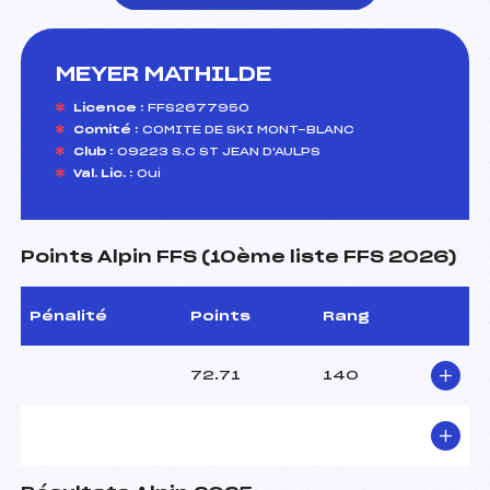
MEYER MATHILDE
foi(s) le ski
Licence :
FFS2677950
Comité :
COMITE DE SKI MONT-BLANC
Club :
09223 S.C ST JEAN D'AULPS
Val. Lic. :
Oui
Points Alpin FFS (10ème liste FFS 2026)
Pénalité
Points
Rang
72.71
140