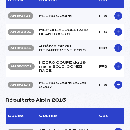
MICRO COUPE
FFS
AMBF1711
MEMORIAL JULLIARD-
FFS
AMBF1631
BLANC U8-U10
46ème GP du
FFS
AMBF1541
DEPARTEMENT 2016
MICRO COUPE du 19
mars 2016. COMBI
FFS
AMBF0571
RACE
MICRO COUPE 2006
FFS
AMBF1171
2007
Résultats Alpin 2015
Codex
Course
Cat.
THOLLON – MEMORIAL –