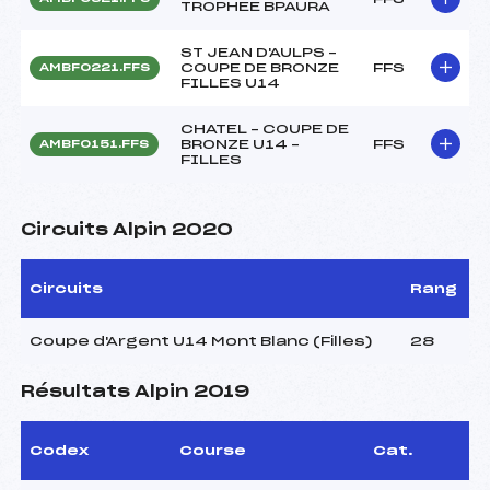
TROPHEE BPAURA
ST JEAN D'AULPS –
COUPE DE BRONZE
FFS
AMBF0221.FFS
FILLES U14
CHATEL – COUPE DE
BRONZE U14 –
FFS
AMBF0151.FFS
FILLES
Circuits Alpin 2020
Circuits
Rang
Coupe d'Argent U14 Mont Blanc (Filles)
28
Résultats Alpin 2019
Codex
Course
Cat.