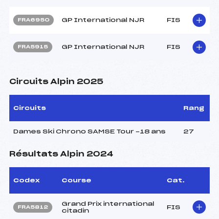
GP International NJR
FIS
FRA6950
GP International NJR
FIS
FRA5915
Circuits Alpin 2025
Circuits
Rang
Dames Ski Chrono SAMSE Tour -18 ans
27
Résultats Alpin 2024
Codex
Course
Cat.
Grand Prix international
FIS
FRA5812
citadin