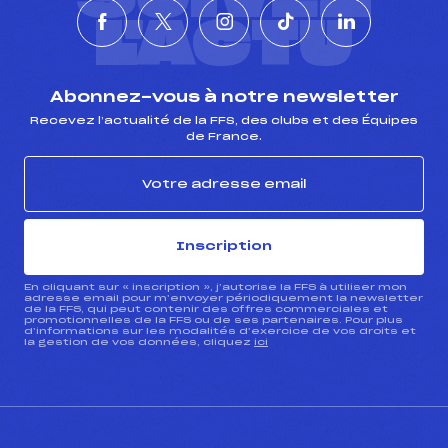
L'ACTU
Abonnez-vous à notre newsletter
Recevez l’actualité de la FFS, des clubs et des Équipes
de France.
Inscription
En cliquant sur « inscription », j’autorise la FFS à utiliser mon
adresse email pour m’envoyer périodiquement la newsletter
de la FFS, qui peut contenir des offres commerciales et
promotionnelles de la FFS ou de ses partenaires. Pour plus
d’informations sur les modalités d’exercice de vos droits et
la gestion de vos données, cliquez
ici