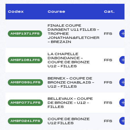
Codex
Course
Cat.
FINALE COUPE
D'ARGENT U11 FILLES –
TROPHEE
FFS
AMBF1371.FFS
JONATHAN&FLETCHER
– BREZAIN
LA CHAPELLE
D'ABONDANCE –
FFS
AMBF1061.FFS
COUPE DE BRONZE
U12 – FILLES
BERNEX – COUPE DE
BRONZE CHABLAIS –
FFS
AMBF0991.FFS
U12 – FILLES
BELLEVAUX – COUPE
DE BRONZE – U12 –
FFS
AMBF0771.FFS
FILLES
COUPE DE BRONZE
FFS
AMBF0241.FFS
U12 FILLES