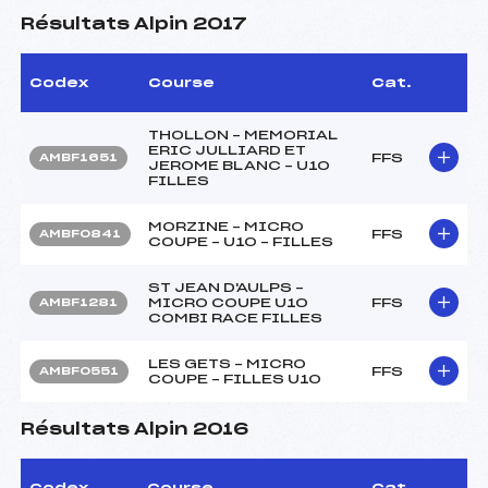
Résultats Alpin 2017
Codex
Course
Cat.
THOLLON – MEMORIAL
ERIC JULLIARD ET
FFS
AMBF1651
JEROME BLANC – U10
FILLES
MORZINE – MICRO
FFS
AMBF0841
COUPE – U10 – FILLES
ST JEAN D'AULPS –
MICRO COUPE U10
FFS
AMBF1281
COMBI RACE FILLES
LES GETS – MICRO
FFS
AMBF0551
COUPE – FILLES U10
Résultats Alpin 2016
Codex
Course
Cat.