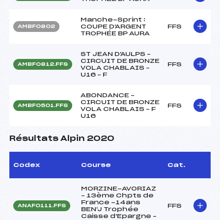
Manche-Sprint :
COUPE D'ARGENT
FFS
AMBF0802
TROPHÉE BP AURA
ST JEAN D'AULPS –
CIRCUIT DE BRONZE
FFS
AMBF0812.FFS
VOLA CHABLAIS –
U16 – F
ABONDANCE –
CIRCUIT DE BRONZE
FFS
AMBF0501.FFS
VOLA CHABLAIS – F
U16
Résultats Alpin 2020
Codex
Course
Cat.
MORZINE-AVORIAZ
– 13ème Chpts de
France -14ans
FFS
ANAF0111.FFS
BEN'J Trophée
Caisse d'Epargne –