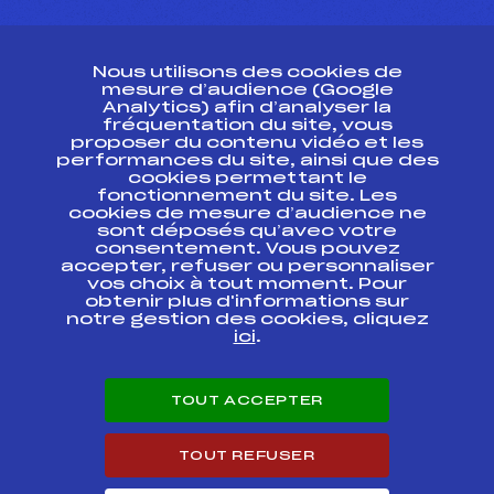
CONTACT
Nous utilisons des cookies de
ESPACE PRESSE
mesure d’audience (Google
Analytics) afin d’analyser la
fréquentation du site, vous
Ressources
proposer du contenu vidéo et les
performances du site, ainsi que des
Pass’Neige
cookies permettant le
Projet sportif fédéral
fonctionnement du site. Les
cookies de mesure d’audience ne
Projet de performance fédéral
sont déposés qu’avec votre
Antidopage
consentement. Vous pouvez
Pôle Développement, Formation, Suivi
accepter, refuser ou personnaliser
Scientifique
vos choix à tout moment. Pour
Listes ministérielles
obtenir plus d'informations sur
notre gestion des cookies, cliquez
Pôle vie de l’athlète
ici
.
Enseignement professionnel
Informatique et chronométrage
Circuits
TOUT ACCEPTER
Carrières
Développement des habiletés mentales
TOUT REFUSER