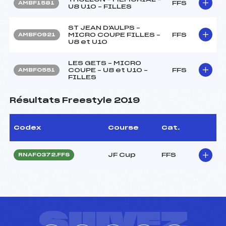
FFS
AMBF1581
U8 U10 – FILLES
ST JEAN D'AULPS –
MICRO COUPE FILLES –
FFS
AMBF0921
U8 et U10
LES GETS – MICRO
COUPE – U8 et U10 –
FFS
AMBF0551
FILLES
Résultats Freestyle 2019
Codex
Course
Cat.
JF Cup
FFS
RNAF0372.FFS
SUIVEZ