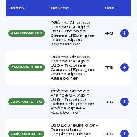
Codex
Course
Cat.
28ème Chpt de
France Ski Alpin
U16 – Trophée
FFS
ANAF0242.FFS
Caisse d'Epargne
Rhône Alpes –
Kassbohrer
28ème Chpt de
France Ski Alpin
U16 – Trophée
FFS
ANAF0243.FFS
Caisse d'Epargne
Rhône Alpes –
Kassboher
28ème Chpt de
France Ski Alpin
U16 – Trophée
FFS
ANAF0241.FFS
Caisse d'Epargne
Rhône Alpes –
Kassbohrer
U16 Ecureuils d'Or –
2ème étape –
Trophée Caisse
FFS
ANAF0153.FFS