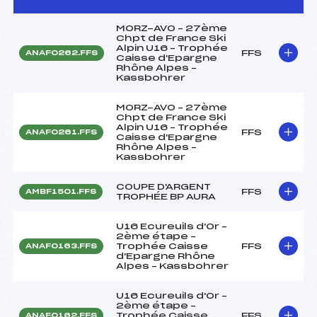
MORZ-AVO – 27ème
Chpt de France Ski
Alpin U16 – Trophée
FFS
ANAF0262.FFS
Caisse d'Epargne
Rhône Alpes –
Kassbohrer
MORZ-AVO – 27ème
Chpt de France Ski
Alpin U16 – Trophée
FFS
ANAF0261.FFS
Caisse d'Epargne
Rhône Alpes –
Kassbohrer
COUPE D'ARGENT
FFS
AMBF1501.FFS
TROPHÉE BP AURA
U16 Ecureuils d'Or –
2ème étape –
Trophée Caisse
FFS
ANAF0163.FFS
d'Epargne Rhône
Alpes – Kassbohrer
U16 Ecureuils d'Or –
2ème étape –
Trophée Caisse
FFS
ANAF0162.FFS