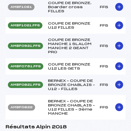
COUPE DE BRONZE.
Boarder cross
FFS
AMBF1081
FILLES
COUPE DE BRONZE
FFS
AMBF1021.FFS
U12 FILLES
COUPE DE BRONZE
MANCHE 1 SLALOM
FFS
AMBF0921.FFS
MANCHE 2 GEANT
PRO
COUPE DE BRONZE
FFS
AMBF0761.FFS
U12 LES GETS
BERNEX – COUPE DE
BRONZE CHABLAIS –
FFS
AMBF0821.FFS
U12 – FILLES
BERNEX – COUPE DE
BRONZE CHABLAIS –
FFS
AMBF0822
U12 FILLES – 3ème
MANCHE
Résultats Alpin 2018