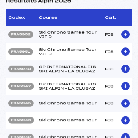
Résultats Alpin 2025
Codex
Course
Cat.
Ski Chrono Samse Tour
FIS
FRA5952
VIT D
Ski Chrono Samse Tour
FIS
FRA5951
VIT D
GP INTERNATIONAL FIS
FIS
FRA5948
SKI ALPIN – LA CLUSAZ
GP INTERNATIONAL FIS
FIS
FRA5947
SKI ALPIN – LA CLUSAZ
Ski Chrono Samse Tour
FIS
FRA5945
Ski Chrono Samse Tour
FIS
FRA5946
Ski Chrono Samse Tour
FIS
FRA5942