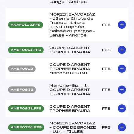
Lange – Andros
MORZINE-AVORIAZ
– 13ème Chpts de
France -14ans
FFS
ANAF0113.FFS
BEN'J Trophée
Caisse d'Epargne –
Lange – Andros
COUPE D ARGENT
FFS
AMBF0911.FFS
TROPHEE BPAURA
COUPE D ARGENT
TROPHEE BPAURA
FFS
AMBF0912
Manche SPRINT
Manche-Sprint :
COUPE D ARGENT
FFS
AMBF0832
TROPHEE BPAURA
COUPE D ARGENT
FFS
AMBF0831.FFS
TROPHEE BPAURA
MORZINE-AVORIAZ
– COUPE DE BRONZE
FFS
AMBF0791.FFS
– U14 – FILLES