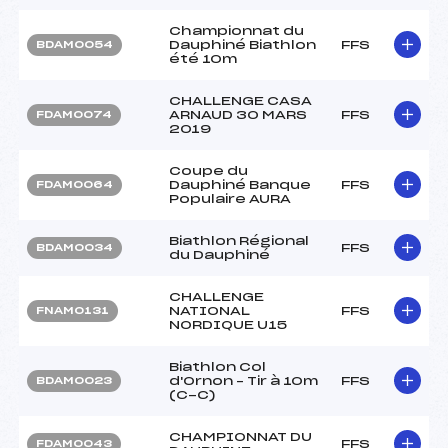
Championnat du
Dauphiné Biathlon
FFS
BDAM0054
été 10m
CHALLENGE CASA
ARNAUD 30 MARS
FFS
FDAM0074
2019
Coupe du
Dauphiné Banque
FFS
FDAM0064
Populaire AURA
Biathlon Régional
FFS
BDAM0034
du Dauphiné
CHALLENGE
NATIONAL
FFS
FNAM0131
NORDIQUE U15
Biathlon Col
d'Ornon – Tir à 10m
FFS
BDAM0023
(C-C)
CHAMPIONNAT DU
FFS
FDAM0043