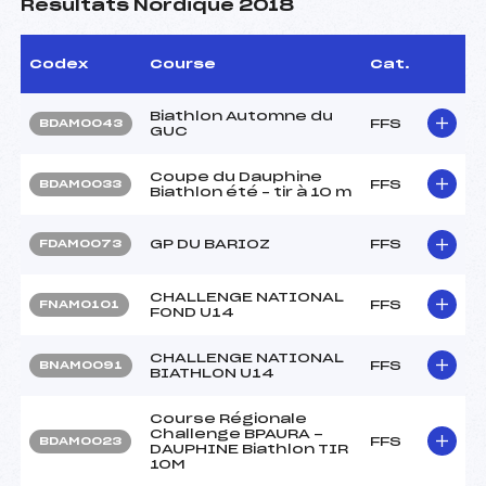
Résultats Nordique 2018
Codex
Course
Cat.
Biathlon Automne du
FFS
BDAM0043
GUC
Coupe du Dauphine
FFS
BDAM0033
Biathlon été – tir à 10 m
GP DU BARIOZ
FFS
FDAM0073
CHALLENGE NATIONAL
FFS
FNAM0101
FOND U14
CHALLENGE NATIONAL
FFS
BNAM0091
BIATHLON U14
Course Régionale
Challenge BPAURA -
FFS
BDAM0023
DAUPHINE Biathlon TIR
10M