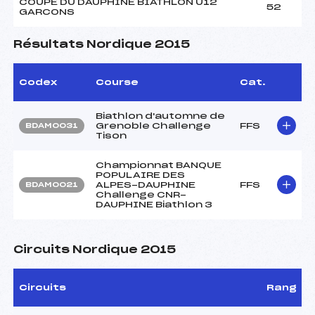
COUPE DU DAUPHINE BIATHLON U12
52
GARCONS
Résultats Nordique 2015
Codex
Course
Cat.
Biathlon d'automne de
Grenoble Challenge
FFS
BDAM0031
Tison
Championnat BANQUE
POPULAIRE DES
ALPES-DAUPHINE
FFS
BDAM0021
Challenge CNR-
DAUPHINE Biathlon 3
Circuits Nordique 2015
Circuits
Rang