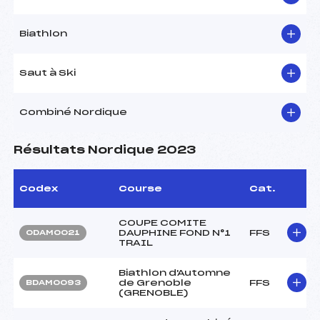
Biathlon
Saut à Ski
Combiné Nordique
Résultats Nordique 2023
Codex
Course
Cat.
COUPE COMITE
DAUPHINE FOND N°1
FFS
ODAM0021
TRAIL
Biathlon d'Automne
de Grenoble
FFS
BDAM0093
(GRENOBLE)