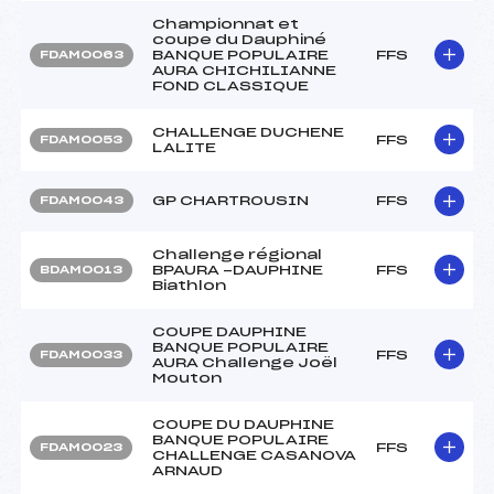
Championnat et
coupe du Dauphiné
BANQUE POPULAIRE
FFS
FDAM0063
AURA CHICHILIANNE
FOND CLASSIQUE
CHALLENGE DUCHENE
FFS
FDAM0053
LALITE
GP CHARTROUSIN
FFS
FDAM0043
Challenge régional
BPAURA -DAUPHINE
FFS
BDAM0013
Biathlon
COUPE DAUPHINE
BANQUE POPULAIRE
FFS
FDAM0033
AURA Challenge Joël
Mouton
COUPE DU DAUPHINE
BANQUE POPULAIRE
FFS
FDAM0023
CHALLENGE CASANOVA
ARNAUD