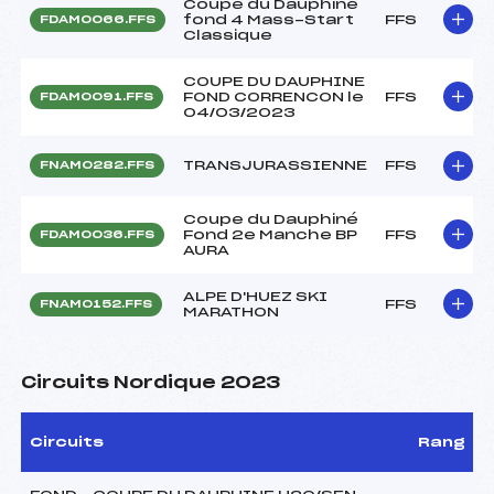
Coupe du Dauphiné
fond 4 Mass-Start
FFS
FDAM0066.FFS
Classique
COUPE DU DAUPHINE
FOND CORRENCON le
FFS
FDAM0091.FFS
04/03/2023
TRANSJURASSIENNE
FFS
FNAM0282.FFS
Coupe du Dauphiné
Fond 2e Manche BP
FFS
FDAM0036.FFS
AURA
ALPE D'HUEZ SKI
FFS
FNAM0152.FFS
MARATHON
Circuits Nordique 2023
Circuits
Rang