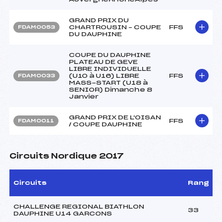
GRAND PRIX DU
CHARTROUSIN – COUPE
FFS
FDAM0053
DU DAUPHINE
COUPE DU DAUPHINE
PLATEAU DE GEVE
LIBRE INDIVIDUELLE
(U10 à U16) LIBRE
FFS
FDAM0033
MASS-START (U18 à
SENIOR) Dimanche 8
Janvier
GRAND PRIX DE L'OISAN
FFS
FDAM0011
/ COUPE DAUPHINE
Circuits Nordique 2017
Circuits
Rang
CHALLENGE REGIONAL BIATHLON
33
DAUPHINE U14 GARCONS