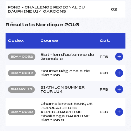
FOND – CHALLENGE REGIONAL DU
62
DAUPHINE U14 GARCONS
Résultats Nordique 2016
Codex
Course
Cat.
Biathlon d'automne de
FFS
BDAM0052
Grenoble
Course Régionale de
FFS
BDAM0042
Biathlon
BIATHLON SUMMER
FFS
BNAM0113
TOUR U14
Championnat BANQUE
POPULAIRE DES
ALPES-DAUPHINE
FFS
BDAM0022
Challenge DAUPHINE
Biathlon 3