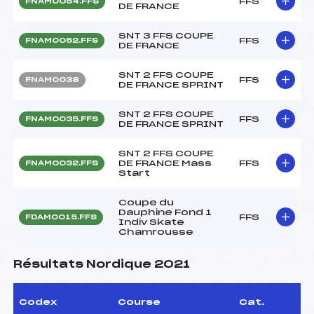
FFS
FNAM0054.FFS
DE FRANCE
SNT 3 FFS COUPE
FFS
FNAM0052.FFS
DE FRANCE
SNT 2 FFS COUPE
FFS
FNAM0038
DE FRANCE SPRINT
SNT 2 FFS COUPE
FFS
FNAM0035.FFS
DE FRANCE SPRINT
SNT 2 FFS COUPE
DE FRANCE Mass
FFS
FNAM0032.FFS
Start
Coupe du
Dauphine Fond 1
FFS
FDAM0015.FFS
Indiv Skate
Chamrousse
Résultats Nordique 2021
Codex
Course
Cat.