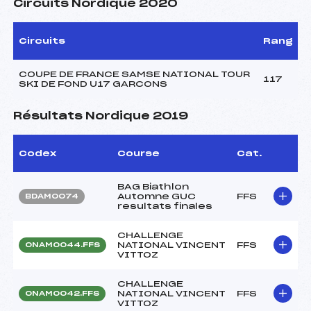
Circuits Nordique 2020
Circuits
Rang
COUPE DE FRANCE SAMSE NATIONAL TOUR
117
SKI DE FOND U17 GARCONS
Résultats Nordique 2019
Codex
Course
Cat.
BAG Biathlon
Automne GUC
FFS
BDAM0074
resultats finales
CHALLENGE
NATIONAL VINCENT
FFS
ONAM0044.FFS
VITTOZ
CHALLENGE
NATIONAL VINCENT
FFS
ONAM0042.FFS
VITTOZ