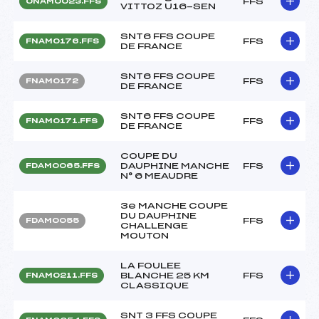
FFS
ONAM0023.FFS
VITTOZ U16-SEN
SNT6 FFS COUPE
FFS
FNAM0176.FFS
DE FRANCE
SNT6 FFS COUPE
FFS
FNAM0172
DE FRANCE
SNT6 FFS COUPE
FFS
FNAM0171.FFS
DE FRANCE
COUPE DU
DAUPHINE MANCHE
FFS
FDAM0065.FFS
N° 6 MEAUDRE
3e MANCHE COUPE
DU DAUPHINE
FFS
FDAM0055
CHALLENGE
MOUTON
LA FOULEE
BLANCHE 25 KM
FFS
FNAM0211.FFS
CLASSIQUE
SNT 3 FFS COUPE