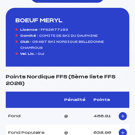
BOEUF MERYL
foi(s) le ski
Licence :
FFS2677193
Comité :
COMITE DE SKI DU DAUPHINE
Club :
05487 SKI NORDIQUE BELLEDONNE
CHAMROUS
Val. Lic. :
Oui
Points Nordique FFS (5ème liste FFS
2026)
Pénalité
Points
Fond
@
466.91
Fond Populaire
@
638.96