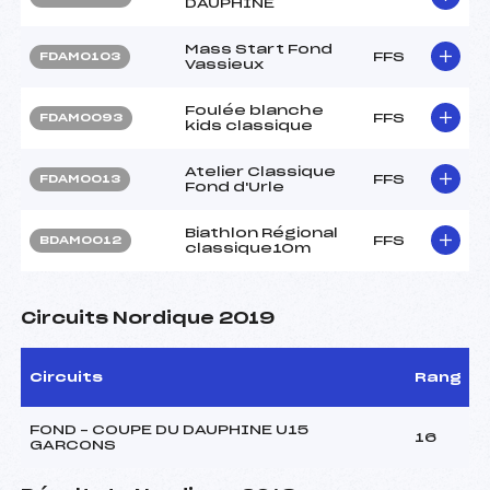
DAUPHINE
Mass Start Fond
FFS
FDAM0103
Vassieux
Foulée blanche
FFS
FDAM0093
kids classique
Atelier Classique
FFS
FDAM0013
Fond d'Urle
Biathlon Régional
FFS
BDAM0012
classique10m
Circuits Nordique 2019
Circuits
Rang
FOND – COUPE DU DAUPHINE U15
16
GARCONS