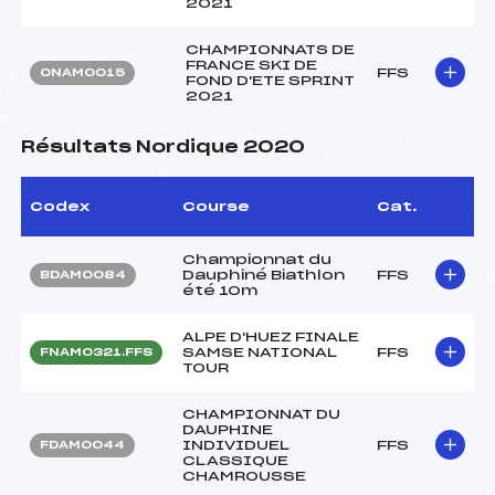
2021
CHAMPIONNATS DE
FRANCE SKI DE
FFS
ONAM0015
FOND D'ETE SPRINT
2021
Résultats Nordique 2020
Codex
Course
Cat.
Championnat du
Dauphiné Biathlon
FFS
BDAM0084
été 10m
ALPE D'HUEZ FINALE
SAMSE NATIONAL
FFS
FNAM0321.FFS
TOUR
CHAMPIONNAT DU
DAUPHINE
INDIVIDUEL
FFS
FDAM0044
CLASSIQUE
CHAMROUSSE