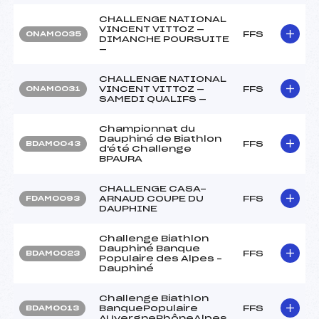
CHALLENGE NATIONAL
VINCENT VITTOZ —
FFS
ONAM0035
DIMANCHE POURSUITE
—
CHALLENGE NATIONAL
VINCENT VITTOZ —
FFS
ONAM0031
SAMEDI QUALIFS —
Championnat du
Dauphiné de Biathlon
FFS
BDAM0043
d'été Challenge
BPAURA
CHALLENGE CASA-
ARNAUD COUPE DU
FFS
FDAM0093
DAUPHINE
Challenge Biathlon
Dauphiné Banque
FFS
BDAM0023
Populaire des Alpes –
Dauphiné
Challenge Biathlon
BanquePopulaire
FFS
BDAM0013
AUvergneRhôneAlpes