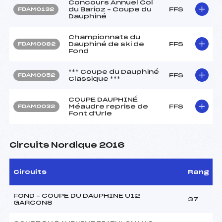
Concours Annuel Col
du Barioz – Coupe du
FFS
FDAM0132
Dauphiné
Championnats du
Dauphiné de ski de
FFS
FDAM0082
Fond
*** Coupe du Dauphiné
FFS
FDAM0052
Classique ***
COUPE DAUPHINÉ
Méaudre reprise de
FFS
FDAM0032
Font d'Urle
Circuits Nordique 2016
Circuits
Rang
FOND – COUPE DU DAUPHINE U12
37
GARCONS