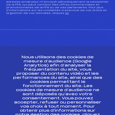
adresse email pour m’envoyer périodiquement la newsletter
de la FFS, qui peut contenir des offres commerciales et
promotionnelles de la FFS ou de ses partenaires. Pour plus
d’informations sur les modalités d’exercice de vos droits et
la gestion de vos données, cliquez
ici
CONTACT
Nous utilisons des cookies de
ESPACE PRESSE
mesure d’audience (Google
Analytics) afin d’analyser la
fréquentation du site, vous
Ressources
proposer du contenu vidéo et les
performances du site, ainsi que des
Pass’Neige
cookies permettant le
Projet sportif fédéral
fonctionnement du site. Les
cookies de mesure d’audience ne
Projet de performance fédéral
sont déposés qu’avec votre
Antidopage
consentement. Vous pouvez
Pôle Développement, Formation, Suivi
accepter, refuser ou personnaliser
Scientifique
vos choix à tout moment. Pour
Listes ministérielles
obtenir plus d'informations sur
notre gestion des cookies, cliquez