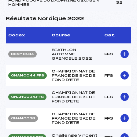
FOND – COUPE DU DAUPHINE U20/SEN
32
HOMMES
Résultats Nordique 2022
Codex
Course
Cat.
BIATHLON
AUTOMNE
FFS
BDAM0134
GRENOBLE 2022
CHAMPIONNAT DE
FRANCE DE SKI DE
FFS
ONAM0044.FFS
FOND D'ETE
CHAMPIONNAT DE
FRANCE DE SKI DE
FFS
ONAM0034.FFS
FOND D'ETE
CHAMPIONNAT DE
FRANCE DE SKI DE
FFS
ONAM0038
FOND D'ETE
Challenge Vincent