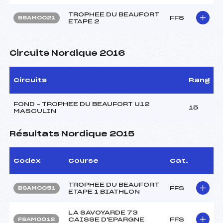
TROPHEE DU BEAUFORT
FFS
BSAM0021
ETAPE 2
Circuits Nordique 2016
Circuits
Rang
FOND – TROPHEE DU BEAUFORT U12
15
MASCULIN
Résultats Nordique 2015
Codex
Course
Cat.
TROPHEE DU BEAUFORT
FFS
BSAM0051
ETAPE 1 BIATHLON
LA SAVOYARDE 73
CAISSE D'EPARGNE
FFS
FSAM0012