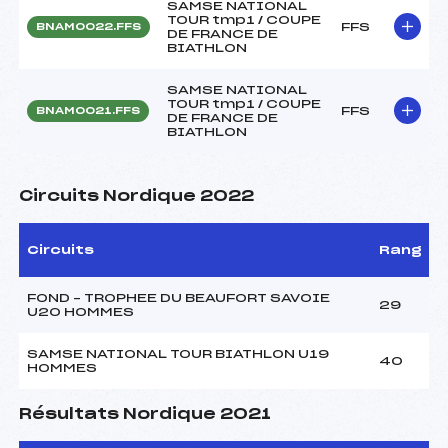
SAMSE NATIONAL
TOUR tmp1 / COUPE
FFS
BNAM0022.FFS
DE FRANCE DE
BIATHLON
SAMSE NATIONAL
TOUR tmp1 / COUPE
FFS
BNAM0021.FFS
DE FRANCE DE
BIATHLON
Circuits Nordique 2022
Circuits
Rang
FOND – TROPHEE DU BEAUFORT SAVOIE
29
U20 HOMMES
SAMSE NATIONAL TOUR BIATHLON U19
40
HOMMES
Résultats Nordique 2021