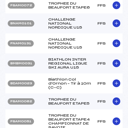
TROPHEE DU
FFS
FSAM0072
BEAUFORT ETAPE6
CHALLENGE
NATIONAL
FFS
BNAM0101
NORDIQUE U15
CHALLENGE
NATIONAL
FFS
FNAM0131
NORDIQUE U15
BIATHLON INTER
REGIONAL LIGUE
FFS
BMBM0031
SKI AURA U15
Biathlon Col
d'Ornon – Tir à 10m
FFS
BDAM0023
(C-C)
TROPHEE DU
FFS
FSAM0062
BEAUFORT ETAPE5
TROPHEE DU
BEAUFORT ETAPE4
FFS
FSAM0051
CHAMPIONNAT DE
SAVOIE