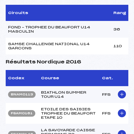
Circuits
Rang
FOND – TROPHEE DU BEAUFORT U14
36
MASCULIN
SAMSE CHALLENGE NATIONAL U14
110
GARCONS
Résultats Nordique 2016
Codex
Course
Cat.
BIATHLON SUMMER
FFS
BNAM0113
TOUR U14
ETOILE DES SAISIES
TROPHEE DU BEAUFORT
FFS
FSAM0161
ETAPE 10
LA SAVOYARDE CAISSE