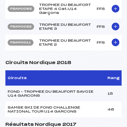
TROPHEE DU BEAUFORT
ETAPE 4 Cat.U14
FFS
FSAM0062
Garçons
TROPHEE DU BEAUFORT
FFS
FSAM0022
ETAPE 3
TROPHEE DU BEAUFORT
FFS
FSAM0011
ETAPE 2
Circuits Nordique 2018
Circuits
Rang
FOND – TROPHEE DU BEAUFORT SAVOIE
15
U14 GARCONS
SAMSE SKI DE FOND CHALLENGE
46
NATIONAL TOUR U14 GARCONS
Résultats Nordique 2017