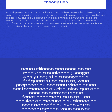
Inscription
En cliquant sur « inscription », j’autorise la FFS à utiliser mon
adresse email pour m’envoyer périodiquement la newsletter
de la FFS, qui peut contenir des offres commerciales et
promotionnelles de la FFS ou de ses partenaires. Pour plus
d’informations sur les modalités d’exercice de vos droits et
la gestion de vos données, cliquez
ici
CONTACT
Nous utilisons des cookies de
ESPACE PRESSE
mesure d’audience (Google
Analytics) afin d’analyser la
fréquentation du site, vous
Ressources
proposer du contenu vidéo et les
performances du site, ainsi que des
Pass’Neige
cookies permettant le
Projet sportif fédéral
fonctionnement du site. Les
cookies de mesure d’audience ne
Projet de performance fédéral
sont déposés qu’avec votre
Antidopage
consentement. Vous pouvez