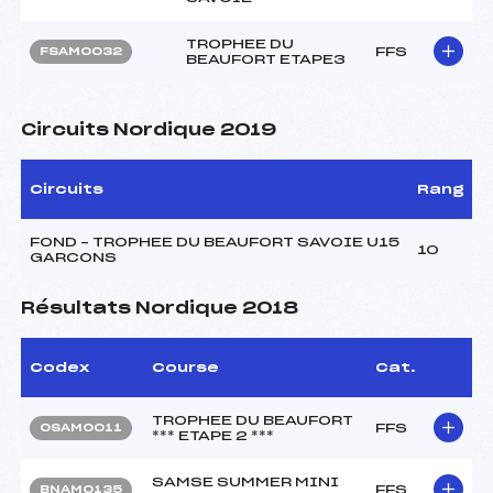
TROPHEE DU
FFS
FSAM0032
BEAUFORT ETAPE3
Circuits Nordique 2019
Circuits
Rang
FOND – TROPHEE DU BEAUFORT SAVOIE U15
10
GARCONS
Résultats Nordique 2018
Codex
Course
Cat.
TROPHEE DU BEAUFORT
FFS
OSAM0011
*** ETAPE 2 ***
SAMSE SUMMER MINI
FFS
BNAM0135