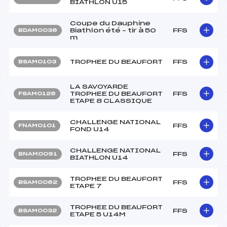
BIATHLON U15
Coupe du Dauphine
Biathlon été – tir à 50
FFS
BDAM0036
m
TROPHEE DU BEAUFORT
FFS
BSAM0103
LA SAVOYARDE
TROPHEE DU BEAUFORT
FFS
FSAM0126
ETAPE 8 CLASSIQUE
CHALLENGE NATIONAL
FFS
FNAM0101
FOND U14
CHALLENGE NATIONAL
FFS
BNAM0091
BIATHLON U14
TROPHEE DU BEAUFORT
FFS
BSAM0062
ETAPE 7
TROPHEE DU BEAUFORT
FFS
BSAM0032
ETAPE 5 U14M