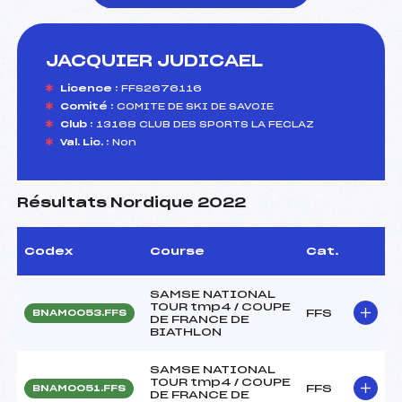
JACQUIER JUDICAEL
foi(s) le ski
Licence :
FFS2676116
Comité :
COMITE DE SKI DE SAVOIE
Club :
13168 CLUB DES SPORTS LA FECLAZ
Val. Lic. :
Non
Résultats Nordique 2022
Codex
Course
Cat.
SAMSE NATIONAL
TOUR tmp4 / COUPE
FFS
BNAM0053.FFS
DE FRANCE DE
BIATHLON
SAMSE NATIONAL
TOUR tmp4 / COUPE
FFS
BNAM0051.FFS
DE FRANCE DE