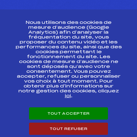
CONTACT
Nous utilisons des cookies de
ESPACE PRESSE
mesure d’audience (Google
Analytics) afin d’analyser la
fréquentation du site, vous
Ressources
proposer du contenu vidéo et les
performances du site, ainsi que des
Pass’Neige
cookies permettant le
Projet sportif fédéral
fonctionnement du site. Les
cookies de mesure d’audience ne
Projet de performance fédéral
sont déposés qu’avec votre
Antidopage
consentement. Vous pouvez
Pôle Développement, Formation, Suivi
accepter, refuser ou personnaliser
Scientifique
vos choix à tout moment. Pour
Listes ministérielles
obtenir plus d'informations sur
notre gestion des cookies, cliquez
Pôle vie de l’athlète
ici
.
Enseignement professionnel
Informatique et chronométrage
Circuits
TOUT ACCEPTER
Carrières
Développement des habiletés mentales
TOUT REFUSER