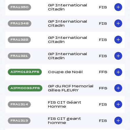
GP International
FIS
FRA1350
Citadin
GP International
FIS
FRA1348
Citadin
GP International
FIS
FRA1322
Citadin
GP International
FIS
FRA1321
Citadin
Coupe de Noël
FFS
AIFM0123.FFS
GP du RCF Memorial
FFS
AIFM0033.FFS
Gilles FLEURY
FIS CIT Géant
FIS
FRA1314
Homme
FIS CIT geant
FIS
FRA1313
homme