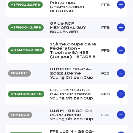
Printemps
FFS
AIFM0132.FFS
CHAMPIONNAT
REGIONAL
GP de RCF
MEMORIAL GUY
FFS
AIFM0042.FFS
BOULENGER
11ème Coupe de la
Fédération –
FFS
ANAM0242.FFS
Trophée SAMSE
(1er jour) – STADE B
U16 M GS 03-04-
2022 16eme
FIS
FRA1211
Young Citizen Cup
FFS U16 M GS 03-
04-2022 16eme
FFS
ANAM0218.FFS
Young Citizen Cup
U16 M – GS 02-04-
2022 16eme
FIS
FRA1209
Young Citizen Cup
FFS U16 M – GS 02-