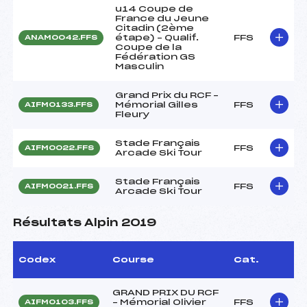
u14 Coupe de
France du Jeune
Citadin (2ème
étape) – Qualif.
FFS
ANAM0042.FFS
Coupe de la
Fédération GS
Masculin
Grand Prix du RCF –
Mémorial Gilles
FFS
AIFM0133.FFS
Fleury
Stade Français
FFS
AIFM0022.FFS
Arcade Ski Tour
Stade Français
FFS
AIFM0021.FFS
Arcade Ski Tour
Résultats Alpin 2019
Codex
Course
Cat.
GRAND PRIX DU RCF
– Mémorial Olivier
FFS
AIFM0103.FFS