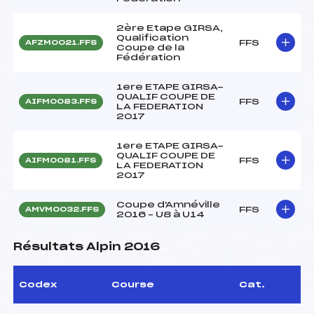
2ère Etape GIRSA,
Qualification
FFS
AFZM0021.FFS
Coupe de la
Fédération
1ere ETAPE GIRSA-
QUALIF COUPE DE
FFS
AIFM0083.FFS
LA FEDERATION
2017
1ere ETAPE GIRSA-
QUALIF COUPE DE
FFS
AIFM0081.FFS
LA FEDERATION
2017
Coupe d'Amnéville
FFS
AMVM0032.FFS
2016 – U8 à U14
Résultats Alpin 2016
Codex
Course
Cat.