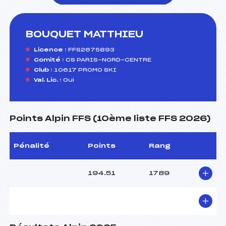
BOUQUET MATTHIEU
foi(s) le ski
Licence :
FFS2675893
Comité :
CS PARIS-NORD-CENTRE
Club :
10617 PROMO SKI
Val. Lic. :
Oui
Points Alpin FFS (10ème liste FFS 2026)
Pénalité
Points
Rang
194.51
1789