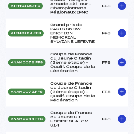
Arcade Ski Tour –
FFS
AIFM0115.FFS
Championnats
Régionaux IFNO
Grand prix de
PARIS SNOW
EMOTION
FFS
AIFM0164.FFS
MÉMORIAL
SYLVIANE LEFEVRE
Coupe de France
du Jeune Citadin
(3ème étape) –
FFS
ANAM0076.FFS
Qualif. Coupe de la
Fédération
Coupe de France
du Jeune Citadin
(3ème étape) –
FFS
ANAM0072.FFS
Qualif. Coupe de la
Fédération
Coupe de France
du Jeune Cit
FFS
ANAM0044.FFS
HOMME SLALOM
u14