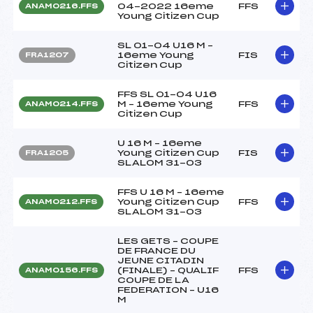
04-2022 16eme
FFS
ANAM0216.FFS
Young Citizen Cup
SL 01-04 U16 M –
16eme Young
FIS
FRA1207
Citizen Cup
FFS SL 01-04 U16
M – 16eme Young
FFS
ANAM0214.FFS
Citizen Cup
U 16 M – 16eme
Young Citizen Cup
FIS
FRA1205
SLALOM 31-03
FFS U 16 M – 16eme
Young Citizen Cup
FFS
ANAM0212.FFS
SLALOM 31-03
LES GETS – COUPE
DE FRANCE DU
JEUNE CITADIN
(FINALE) – QUALIF
FFS
ANAM0156.FFS
COUPE DE LA
FEDERATION – U16
M