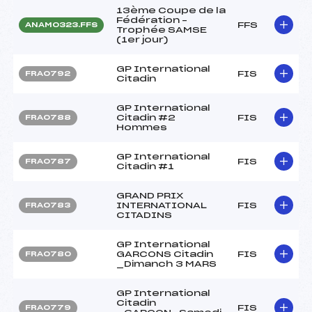
13ème Coupe de la
Fédération –
FFS
ANAM0323.FFS
Trophée SAMSE
(1er jour)
GP International
FIS
FRA0792
Citadin
GP International
Citadin #2
FIS
FRA0788
Hommes
GP International
FIS
FRA0787
Citadin #1
GRAND PRIX
INTERNATIONAL
FIS
FRA0783
CITADINS
GP International
GARCONS Citadin
FIS
FRA0780
_Dimanch 3 MARS
GP International
Citadin
FIS
FRA0779