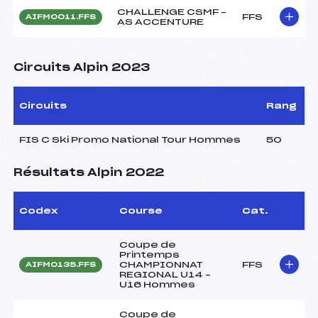
CHALLENGE CSMF –
FFS
AIFM0011.FFS
AS ACCENTURE
Circuits Alpin 2023
Circuits
Rang
FIS C Ski Promo National Tour Hommes
50
Résultats Alpin 2022
Codex
Course
Cat.
Coupe de
Printemps
CHAMPIONNAT
FFS
AIFM0135.FFS
REGIONAL U14 –
U16 Hommes
Coupe de