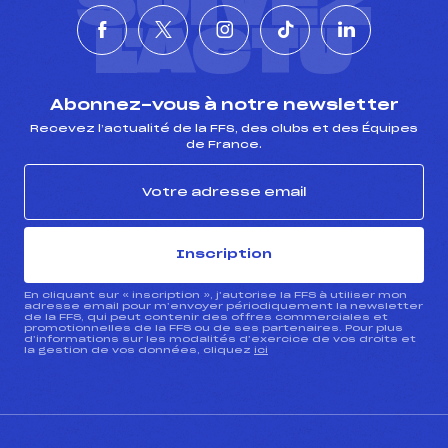
SUIVEZ
L'ACTU
Abonnez-vous à notre newsletter
Recevez l’actualité de la FFS, des clubs et des Équipes
de France.
Inscription
En cliquant sur « inscription », j’autorise la FFS à utiliser mon
adresse email pour m’envoyer périodiquement la newsletter
de la FFS, qui peut contenir des offres commerciales et
promotionnelles de la FFS ou de ses partenaires. Pour plus
d’informations sur les modalités d’exercice de vos droits et
la gestion de vos données, cliquez
ici