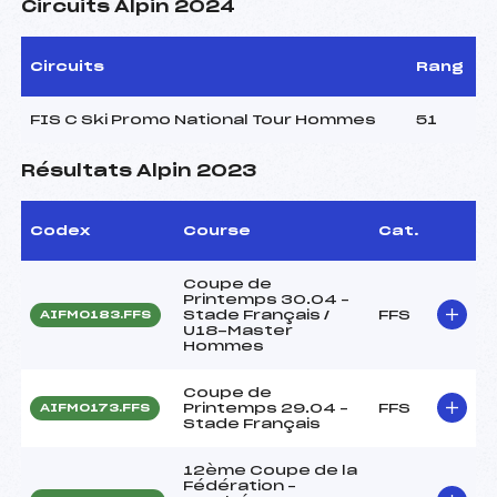
Circuits Alpin 2024
Circuits
Rang
FIS C Ski Promo National Tour Hommes
51
Résultats Alpin 2023
Codex
Course
Cat.
Coupe de
Printemps 30.04 –
Stade Français /
FFS
AIFM0183.FFS
U18-Master
Hommes
Coupe de
Printemps 29.04 –
FFS
AIFM0173.FFS
Stade Français
12ème Coupe de la
Fédération –