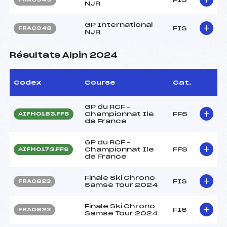
NJR
GP International
FIS
FRA0948
NJR
Résultats Alpin 2024
Codex
Course
Cat.
GP du RCF –
Championnat Ile
FFS
AIFM0183.FFS
de France
GP du RCF –
Championnat Ile
FFS
AIFM0173.FFS
de France
Finale Ski Chrono
FIS
FRA0823
Samse Tour 2024
Finale Ski Chrono
FIS
FRA0822
Samse Tour 2024