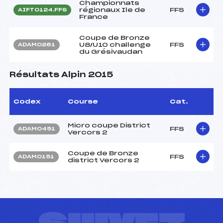
Championnats
régionaux Ile de
FFS
AIFT0124.FFS
France
Coupe de Bronze
U8/U10 challenge
FFS
ADAM0261
du Grésivaudan
Résultats Alpin 2015
Codex
Course
Cat.
Micro coupe District
FFS
ADAM0451
Vercors 2
Coupe de Bronze
FFS
ADAM0151
district Vercors 2