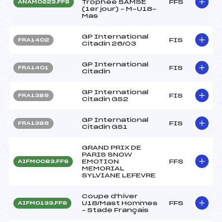
Trophée SAMSE
FFS
ANAM0223.FFS
(1er jour) – M-U18-
Mas
GP International
FIS
FRA1402
Citadin 26/03
GP International
FIS
FRA1401
Citadin
GP International
FIS
FRA1389
Citadin GS2
GP International
FIS
FRA1386
Citadin GS1
GRAND PRIX DE
PARIS SNOW
EMOTION
FFS
AIFM0083.FFS
MEMORIAL
SYLVIANE LEFEVRE
Coupe d'hiver
U18/Mast Hommes
FFS
AIFM0133.FFS
– Stade Français