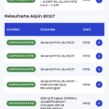
– ACEF SLALOM N°2
U14 – U16
Résultats Alpin 2017
Codex
Course
Cat.
Grand Prix du RCF
FFS
AIFM0045.FFS
Grand Prix du RCF
FFS
AIFM0044.FFS
Grand Prix du RCF
FFS
AIFM0042.FFS
Grand Prix du RCF –
Mémorial Guy
FFS
AIFM0032.FFS
Boulenger
2ère Etape GIRSA,
Qualification
FFS
AFZM0024.FFS
Coupe de la
Fédération