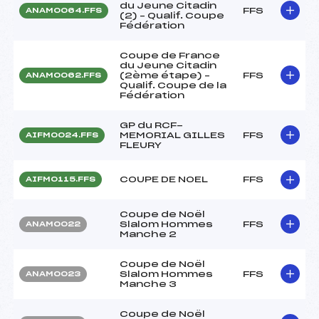
du Jeune Citadin
FFS
ANAM0064.FFS
(2) – Qualif. Coupe
Fédération
Coupe de France
du Jeune Citadin
(2ème étape) –
FFS
ANAM0062.FFS
Qualif. Coupe de la
Fédération
GP du RCF-
MEMORIAL GILLES
FFS
AIFM0024.FFS
FLEURY
COUPE DE NOEL
FFS
AIFM0115.FFS
Coupe de Noël
Slalom Hommes
FFS
ANAM0022
Manche 2
Coupe de Noël
Slalom Hommes
FFS
ANAM0023
Manche 3
Coupe de Noël