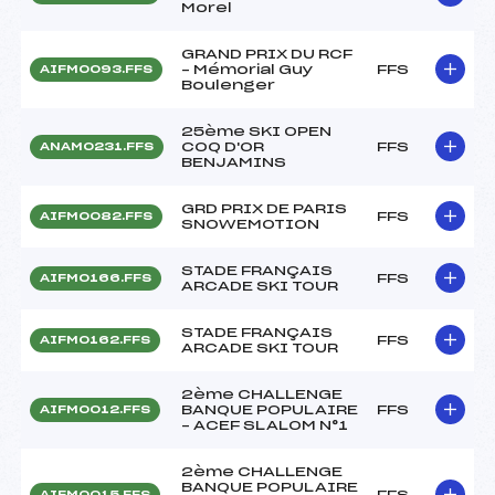
Morel
GRAND PRIX DU RCF
– Mémorial Guy
FFS
AIFM0093.FFS
Boulenger
25ème SKI OPEN
COQ D'OR
FFS
ANAM0231.FFS
BENJAMINS
GRD PRIX DE PARIS
FFS
AIFM0082.FFS
SNOWEMOTION
STADE FRANÇAIS
FFS
AIFM0166.FFS
ARCADE SKI TOUR
STADE FRANÇAIS
FFS
AIFM0162.FFS
ARCADE SKI TOUR
2ème CHALLENGE
BANQUE POPULAIRE
FFS
AIFM0012.FFS
– ACEF SLALOM N°1
2ème CHALLENGE
BANQUE POPULAIRE
FFS
AIFM0015.FFS