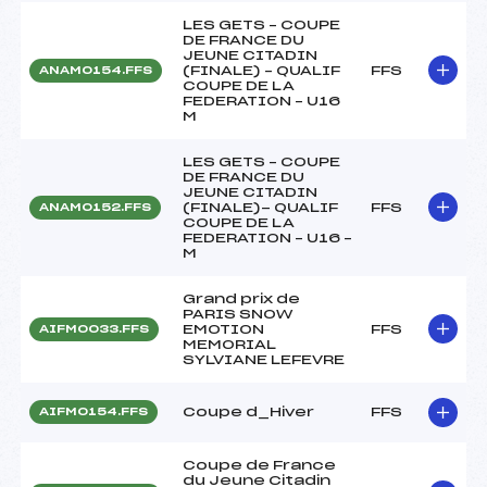
LES GETS – COUPE
DE FRANCE DU
JEUNE CITADIN
(FINALE) – QUALIF
FFS
ANAM0154.FFS
COUPE DE LA
FEDERATION – U16
M
LES GETS – COUPE
DE FRANCE DU
JEUNE CITADIN
(FINALE)- QUALIF
FFS
ANAM0152.FFS
COUPE DE LA
FEDERATION – U16 –
M
Grand prix de
PARIS SNOW
EMOTION
FFS
AIFM0033.FFS
MEMORIAL
SYLVIANE LEFEVRE
Coupe d_Hiver
FFS
AIFM0154.FFS
Coupe de France
du Jeune Citadin