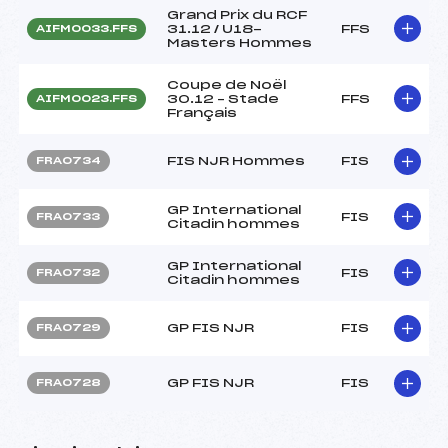
Grand Prix du RCF
31.12 / U18-
FFS
AIFM0033.FFS
Masters Hommes
Coupe de Noël
30.12 – Stade
FFS
AIFM0023.FFS
Français
FIS NJR Hommes
FIS
FRA0734
GP International
FIS
FRA0733
Citadin hommes
GP International
FIS
FRA0732
Citadin hommes
GP FIS NJR
FIS
FRA0729
GP FIS NJR
FIS
FRA0728