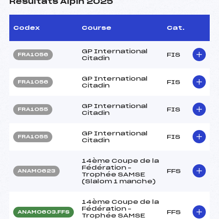
Résultats Alpin 2025
Codex
Course
Cat.
GP International
FIS
FRA1056
Citadin
GP International
FIS
FRA1056
Citadin
GP International
FIS
FRA1055
Citadin
GP International
FIS
FRA1055
Citadin
14ème Coupe de la
Fédération –
FFS
ANAM0623
Trophée SAMSE
(Slalom 1 manche)
14ème Coupe de la
Fédération –
FFS
ANAM0603.FFS
Trophée SAMSE