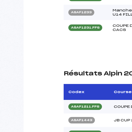
Manche-
ASAF1233
U14 FIL
COUPE D
ASAF1231.FFS
CACS
Résultats Alpin 2
Codex
Course
COUPE 
ASAF1211.FFS
JB CUP
ASAF1443