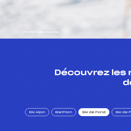
Fiche individuelle
Découvrez les 
d
Ski Alpin
Biathlon
Ski de Fond
Ski de 