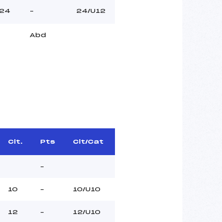
24
–
24/U12
Abd
Clt.
Pts
Clt/Cat
–
10
–
10/U10
12
–
12/U10