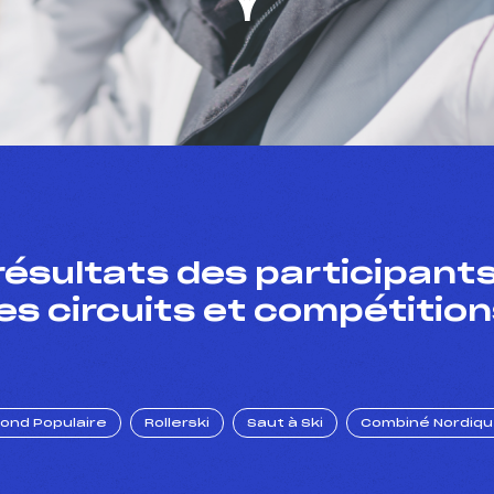
résultats des participants
es circuits et compétition
Fond Populaire
Rollerski
Saut à Ski
Combiné Nordiq