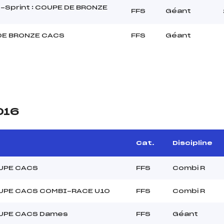
Sprint : COUPE DE BRONZE
FFS
Géant
DE BRONZE CACS
FFS
Géant
016
Cat.
Discipline
UPE CACS
FFS
Combi R
UPE CACS COMBI-RACE U10
FFS
Combi R
UPE CACS Dames
FFS
Géant