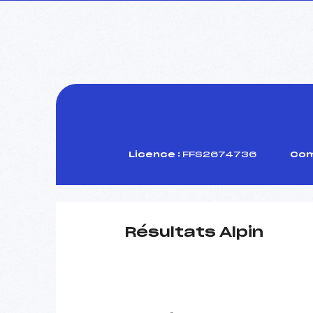
Licence :
FFS2674736
Com
Résultats Alpin