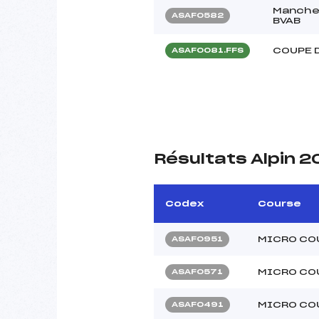
Manche-
ASAF0582
BVAB
COUPE 
ASAF0081.FFS
Résultats Alpin 2
Codex
Course
MICRO CO
ASAF0951
MICRO CO
ASAF0571
MICRO CO
ASAF0491