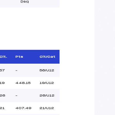
Dsq
Clt.
Pts
Clt/Cat
57
–
56/U12
19
448.15
19/U12
26
–
26/U12
21
407.49
21/U12