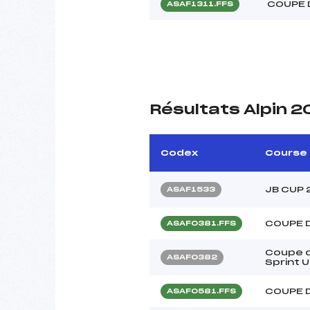
COUPE 
ASAF1311.FFS
Résultats Alpin 2
Codex
Course
JB CUP 
ASAF1533
COUPE 
ASAF0381.FFS
Coupe 
ASAF0382
Sprint U
COUPE 
ASAF0581.FFS