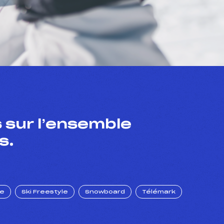
 sur l’ensemble
s.
ue
Ski Freestyle
Snowboard
Télémark