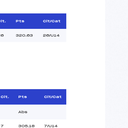
lt.
Pts
Clt/Cat
26
320.63
26/U14
Clt.
Pts
Clt/Cat
Abs
7
305.18
7/U14