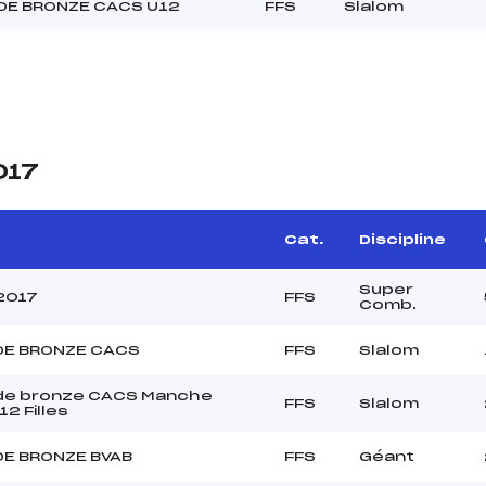
DE BRONZE CACS U12
FFS
Slalom
017
Cat.
Discipline
Super
2017
FFS
Comb.
DE BRONZE CACS
FFS
Slalom
de bronze CACS Manche
FFS
Slalom
12 Filles
DE BRONZE BVAB
FFS
Géant