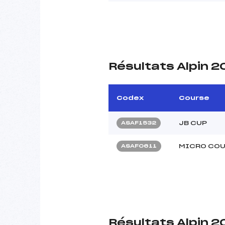
Résultats Alpin 2
Codex
Course
JB CUP
ASAF1532
MICRO COU
ASAF0611
Résultats Alpin 2