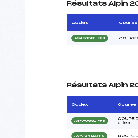
Résultats Alpin 
Codex
Course
COUPE 
ASAF0581.FFS
Résultats Alpin 2
Codex
Course
COUPE D
ASAF0651.FFS
Filles
COUPE D
ASAF1412.FFS