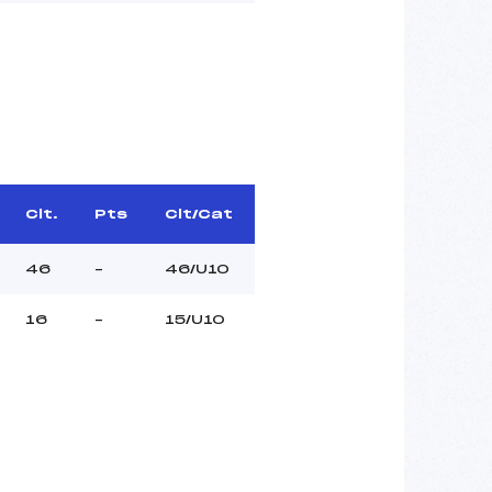
Clt.
Pts
Clt/Cat
46
–
46/U10
16
–
15/U10