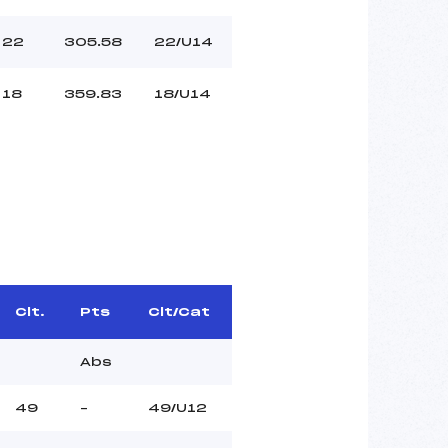
22
305.58
22/U14
18
359.83
18/U14
Clt.
Pts
Clt/Cat
Abs
49
–
49/U12