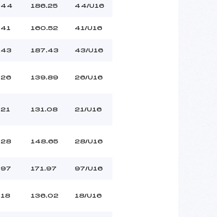
44
186.25
44/U16
41
160.52
41/U16
43
187.43
43/U16
26
139.89
26/U16
21
131.08
21/U16
28
148.65
28/U16
97
171.97
97/U16
18
136.02
18/U16