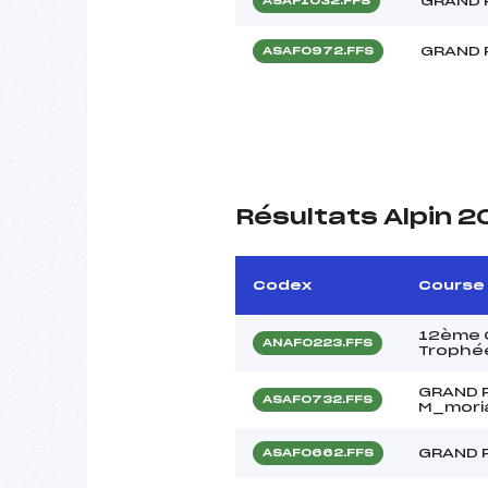
GRAND P
ASAF1032.FFS
GRAND 
ASAF0972.FFS
Résultats Alpin 
Codex
Course
12ème C
ANAF0223.FFS
Trophée
GRAND 
ASAF0732.FFS
M_mori
GRAND 
ASAF0662.FFS