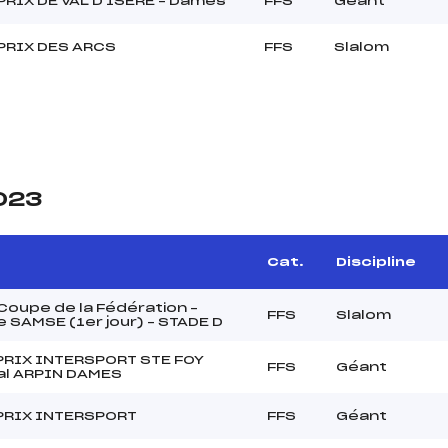
RIX DE VAL D'ISERE – Dames
FFS
Géant
PRIX DES ARCS
FFS
Slalom
2023
Cat.
Discipline
oupe de la Fédération –
FFS
Slalom
 SAMSE (1er jour) – STADE D
PRIX INTERSPORT STE FOY
FFS
Géant
al ARPIN DAMES
PRIX INTERSPORT
FFS
Géant