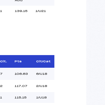
Abd
1
139.15
1/U21
Clt.
Pts
Clt/Cat
7
106.63
6/U18
2
117.07
2/U18
1
115.15
1/U18