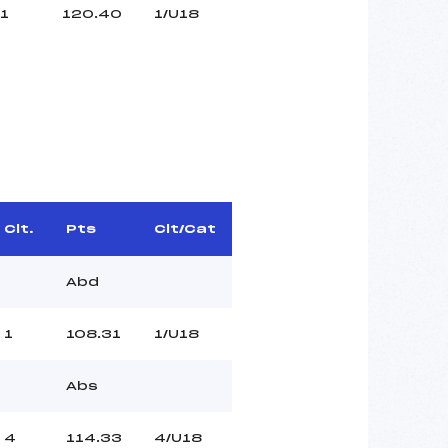
1
120.40
1/U18
Clt.
Pts
Clt/Cat
Abd
1
108.31
1/U18
Abs
4
114.33
4/U18