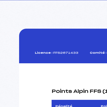
Licence :
FFS2671433
Comité :
Points Alpin FFS 
Pénalité
Po