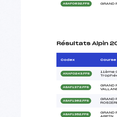
GRAND 
ASAF0632.FFS
Résultats Alpin 
Codex
Course
11ème C
ANAF0243.FFS
Trophée
GRAND 
ASAF1372.FFS
VALLAN
GRAND 
ASAF1362.FFS
ROSIER
GRAND 
ASAF1352.FFS
ARPIN