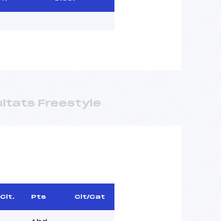
ltats Freestyle
Clt.
Pts
Clt/Cat