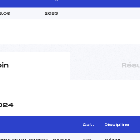
8.09
2683
pin
Résu
2024
Cat.
Discipline