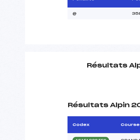
@
35
Résultats Al
Résultats Alpin 
Codex
Course