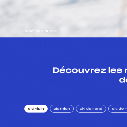
Fiche individuelle
Découvrez les 
d
Ski Alpin
Biathlon
Ski de Fond
Ski de 