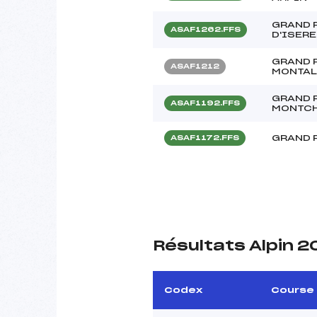
GRAND P
ASAF1262.FFS
D'ISERE
GRAND 
ASAF1212
MONTAL
GRAND 
ASAF1192.FFS
MONTCH
GRAND 
ASAF1172.FFS
Résultats Alpin 
Codex
Course