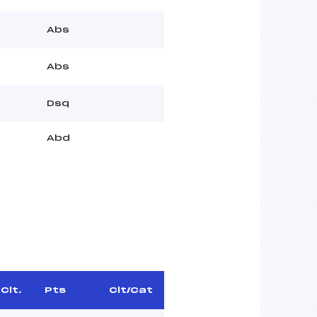
Abs
Abs
Dsq
Abd
Clt.
Pts
Clt/Cat