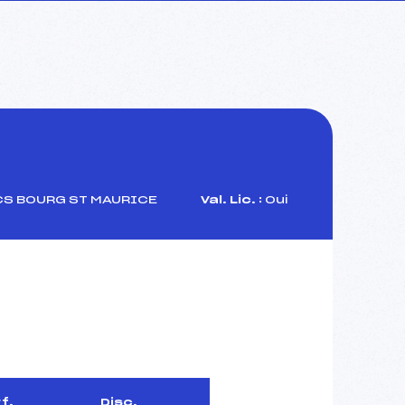
CS BOURG ST MAURICE
Val. Lic. :
Oui
f.
Disc.