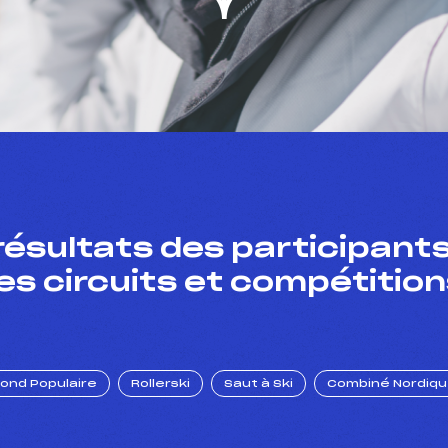
résultats des participants
es circuits et compétition
Fond Populaire
Rollerski
Saut à Ski
Combiné Nordiq