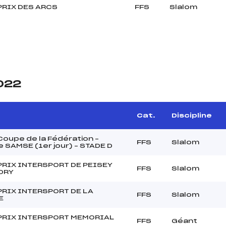
PRIX DES ARCS
FFS
Slalom
2022
Cat.
Discipline
oupe de la Fédération –
FFS
Slalom
 SAMSE (1er jour) – STADE D
PRIX INTERSPORT DE PEISEY
FFS
Slalom
DRY
PRIX INTERSPORT DE LA
FFS
Slalom
E
PRIX INTERSPORT MEMORIAL
FFS
Géant