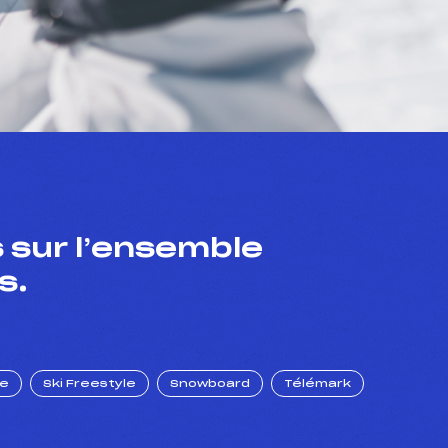
 sur l’ensemble
s.
ue
Ski Freestyle
Snowboard
Télémark