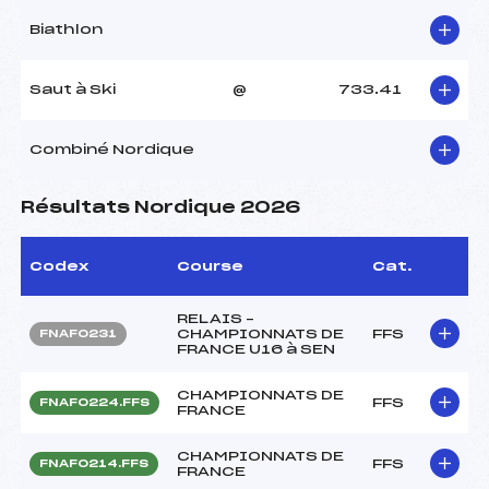
Biathlon
Saut à Ski
@
733.41
Combiné Nordique
Résultats Nordique 2026
Codex
Course
Cat.
RELAIS –
CHAMPIONNATS DE
FFS
FNAF0231
FRANCE U16 à SEN
CHAMPIONNATS DE
FFS
FNAF0224.FFS
FRANCE
CHAMPIONNATS DE
FFS
FNAF0214.FFS
FRANCE