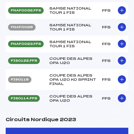
SAMSE NATIONAL
FFS
FNAF0032.FFS
TOUR 1 FIS
SAMSE NATIONAL
FFS
FNAF0026
TOUR 1 FIS
SAMSE NATIONAL
FFS
FNAF0023.FFS
TOUR 1 FIS
COUPE DES ALPES
FFS
FIS0122.FFS
OPA U20
COUPE DES ALPES
OPA U20 KO SPRINT
FFS
FIS0118
FINAL
COUPE DES ALPES
FFS
FIS0114.FFS
OPA U20
Circuits Nordique 2023