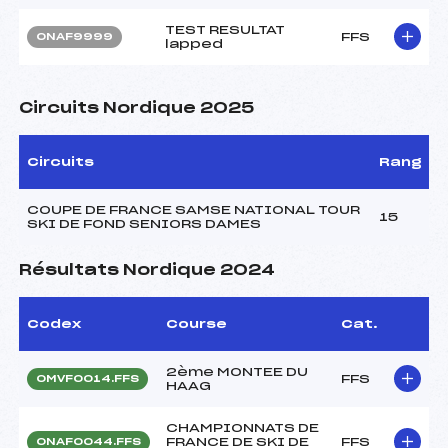
TEST RESULTAT
FFS
ONAF9999
lapped
Circuits Nordique 2025
Circuits
Rang
COUPE DE FRANCE SAMSE NATIONAL TOUR
15
SKI DE FOND SENIORS DAMES
Résultats Nordique 2024
Codex
Course
Cat.
2ème MONTEE DU
FFS
OMVF0014.FFS
HAAG
CHAMPIONNATS DE
FRANCE DE SKI DE
FFS
ONAF0044.FFS