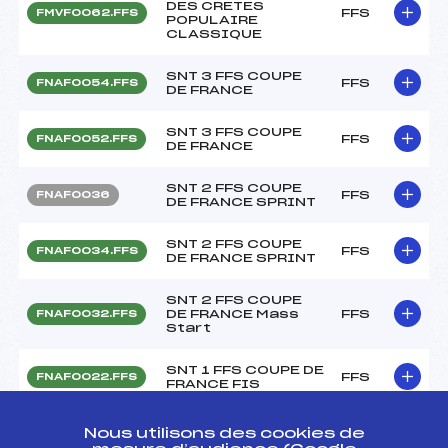
DES CRETES
FFS
FMVF0062.FFS
POPULAIRE
CLASSIQUE
SNT 3 FFS COUPE
FFS
FNAF0054.FFS
DE FRANCE
SNT 3 FFS COUPE
FFS
FNAF0052.FFS
DE FRANCE
SNT 2 FFS COUPE
FFS
FNAF0036
DE FRANCE SPRINT
SNT 2 FFS COUPE
FFS
FNAF0034.FFS
DE FRANCE SPRINT
SNT 2 FFS COUPE
DE FRANCE Mass
FFS
FNAF0032.FFS
Start
SNT 1 FFS COUPE DE
FFS
FNAF0022.FFS
FRANCE FIS
KO-QLF – SNT 1 FFS
Nous utilisons des cookies de
COUPE DE FRANCE
FFS
FNAF0015.FFS