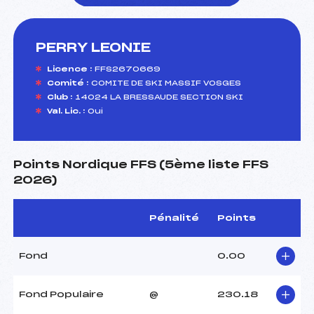
PERRY LEONIE
foi(s) le ski
Licence :
FFS2670669
Comité :
COMITE DE SKI MASSIF VOSGES
Club :
14024 LA BRESSAUDE SECTION SKI
Val. Lic. :
Oui
Points Nordique FFS (5ème liste FFS
2026)
Pénalité
Points
Fond
0.00
Fond Populaire
@
230.18