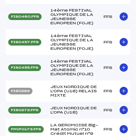
14ème FESTIVAL
OLYMPIQUE DE LA
FFS
FIS0460.FFS
JEUNESSE
EUROPEEN (FOJE)
14ème FESTIVAL
OLYMPIQUE DE LA
FFS
FIS0457.FFS
JEUNESSE
EUROPEEN (FOJE)
14ème FESTIVAL
OLYMPIQUE DE LA
FFS
FIS0455.FFS
JEUNESSE
EUROPEEN (FOJE)
JEUX NORDIQUE DE
L'OPA (U18) RELAIS
FFS
FIS0282
MIXTE
JEUX NORDIQUE DE
FFS
FIS0272.FFS
L'OPA (U18)
LA GEROMOISE Big-
Mat Atomic n°10
FFS
FMVF0173.FFS
Crédit Mutuel n°9