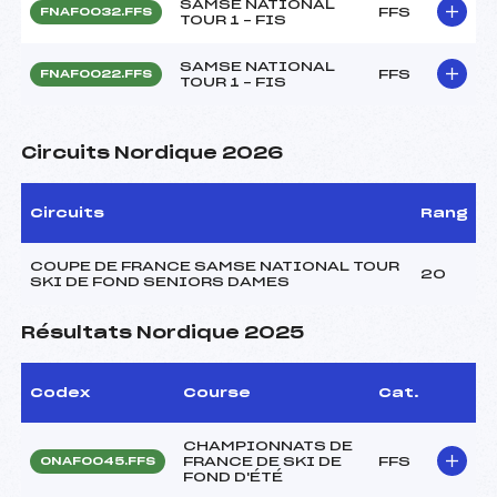
SAMSE NATIONAL
FFS
FNAF0032.FFS
TOUR 1 – FIS
SAMSE NATIONAL
FFS
FNAF0022.FFS
TOUR 1 – FIS
Circuits Nordique 2026
Circuits
Rang
COUPE DE FRANCE SAMSE NATIONAL TOUR
20
SKI DE FOND SENIORS DAMES
Résultats Nordique 2025
Codex
Course
Cat.
CHAMPIONNATS DE
FRANCE DE SKI DE
FFS
ONAF0045.FFS
FOND D'ÉTÉ