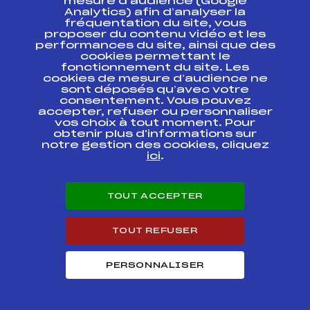
mesure d’audience (Google
FIS
Analytics) afin d’analyser la
fréquentation du site, vous
KO Final- SNT 1 FFS
proposer du contenu vidéo et les
COUPE DE FRANCE
FFS
FNAF0017
performances du site, ainsi que des
FIS
cookies permettant le
fonctionnement du site. Les
cookies de mesure d’audience ne
FS 10/11 – SNT 1 FFS
sont déposés qu’avec votre
COUPE DE FRANCE
FFS
FNAF0012.FFS
consentement. Vous pouvez
FIS
accepter, refuser ou personnaliser
vos choix à tout moment. Pour
obtenir plus d'informations sur
FIS U20
FFS
FIS0294.FFS
notre gestion des cookies, cliquez
ici
.
FIS U20
FFS
FIS0290.FFS
TOUT ACCEPTER
FIS U20 KO SPRINT
FFS
FIS0291
FINAL
TOUT REFUSER
Circuits Nordique 2022
PERSONNALISER
Circuits
Rang