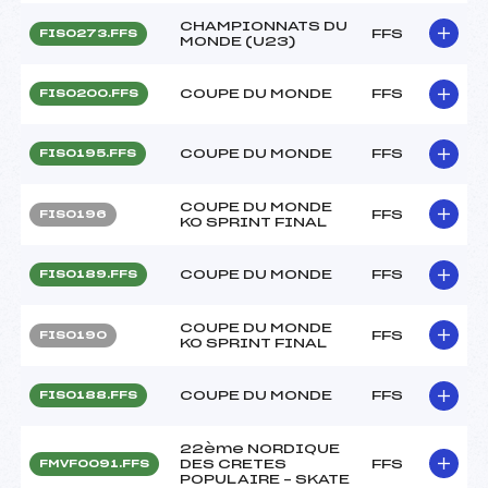
CHAMPIONNATS DU
FFS
FIS0273.FFS
MONDE (U23)
COUPE DU MONDE
FFS
FIS0200.FFS
COUPE DU MONDE
FFS
FIS0195.FFS
COUPE DU MONDE
FFS
FIS0196
KO SPRINT FINAL
COUPE DU MONDE
FFS
FIS0189.FFS
COUPE DU MONDE
FFS
FIS0190
KO SPRINT FINAL
COUPE DU MONDE
FFS
FIS0188.FFS
22ème NORDIQUE
DES CRETES
FFS
FMVF0091.FFS
POPULAIRE – SKATE