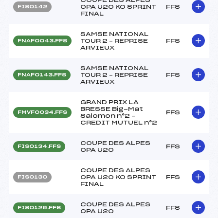
OPA U20 KO SPRINT
FFS
FIS0142
FINAL
SAMSE NATIONAL
TOUR 2 – REPRISE
FFS
FNAF0043.FFS
ARVIEUX
SAMSE NATIONAL
TOUR 2 – REPRISE
FFS
FNAF0143.FFS
ARVIEUX
GRAND PRIX LA
BRESSE Big-Mat
FFS
FMVF0034.FFS
Salomon n°2 –
CREDIT MUTUEL n°2
COUPE DES ALPES
FFS
FIS0134.FFS
OPA U20
COUPE DES ALPES
OPA U20 KO SPRINT
FFS
FIS0130
FINAL
COUPE DES ALPES
FFS
FIS0126.FFS
OPA U20