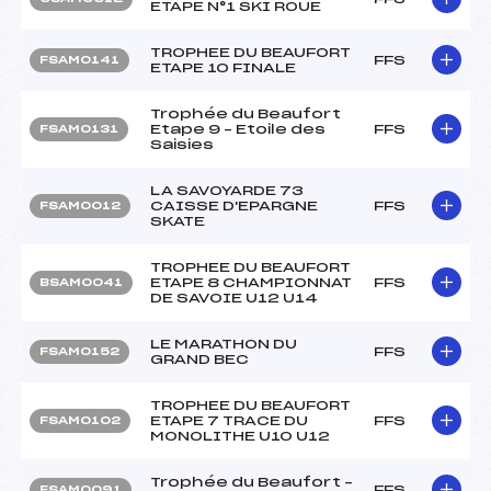
ETAPE N°1 SKI ROUE
TROPHEE DU BEAUFORT
FFS
FSAM0141
ETAPE 10 FINALE
Trophée du Beaufort
Etape 9 – Etoile des
FFS
FSAM0131
Saisies
LA SAVOYARDE 73
CAISSE D'EPARGNE
FFS
FSAM0012
SKATE
TROPHEE DU BEAUFORT
ETAPE 8 CHAMPIONNAT
FFS
BSAM0041
DE SAVOIE U12 U14
LE MARATHON DU
FFS
FSAM0152
GRAND BEC
TROPHEE DU BEAUFORT
ETAPE 7 TRACE DU
FFS
FSAM0102
MONOLITHE U10 U12
Trophée du Beaufort –
FFS
FSAM0091