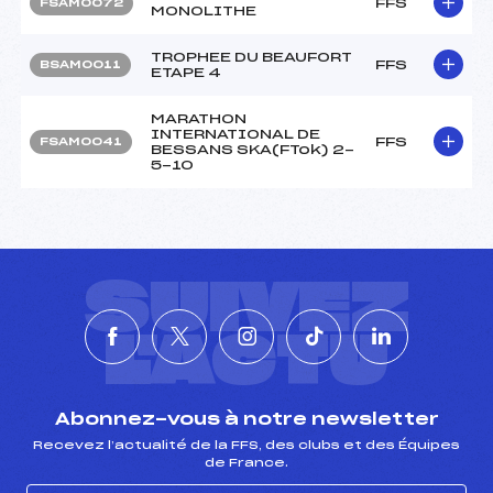
FFS
FSAM0072
MONOLITHE
TROPHEE DU BEAUFORT
FFS
BSAM0011
ETAPE 4
MARATHON
INTERNATIONAL DE
FFS
FSAM0041
BESSANS SKA(FTok) 2-
5-10
SUIVEZ
L'ACTU
Abonnez-vous à notre newsletter
Recevez l’actualité de la FFS, des clubs et des Équipes
de France.