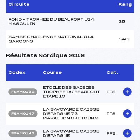
Circuits
Rang
FOND – TROPHEE DU BEAUFORT U14
35
MASCULIN
SAMSE CHALLENGE NATIONAL U14
140
GARCONS
Résultats Nordique 2016
Codex
Course
Cat.
ETOILE DES SAISIES
TROPHEE DU BEAUFORT
FFS
FSAM0162
ETAPE 10
LA SAVOYARDE CAISSE
D'EPARGNE 73
FFS
FSAM0147
MARATHON SKI TOUR 9
LA SAVOYARDE CAISSE
FFS
FSAM0143
D'EPARGNE