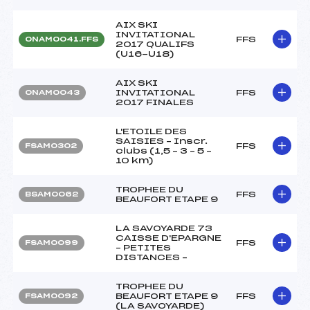
AIX SKI
INVITATIONAL
FFS
ONAM0041.FFS
2017 QUALIFS
(U16-U18)
AIX SKI
INVITATIONAL
FFS
ONAM0043
2017 FINALES
L'ETOILE DES
SAISIES – Inscr.
FFS
FSAM0302
clubs (1,5 – 3 – 5 –
10 km)
TROPHEE DU
FFS
BSAM0062
BEAUFORT ETAPE 9
LA SAVOYARDE 73
CAISSE D'EPARGNE
FFS
FSAM0099
– PETITES
DISTANCES –
TROPHEE DU
BEAUFORT ETAPE 9
FFS
FSAM0092
(LA SAVOYARDE)