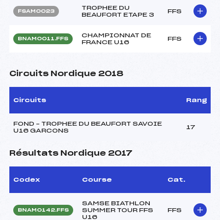
TROPHEE DU
FFS
FSAM0023
BEAUFORT ETAPE 3
CHAMPIONNAT DE
FFS
BNAM0011.FFS
FRANCE U16
Circuits Nordique 2018
Circuits
Rang
FOND – TROPHEE DU BEAUFORT SAVOIE
17
U16 GARCONS
Résultats Nordique 2017
Codex
Course
Cat.
SAMSE BIATHLON
SUMMER TOUR FFS
FFS
BNAM0142.FFS
U16