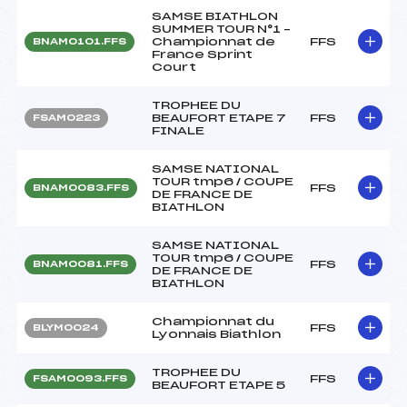
SAMSE BIATHLON
SUMMER TOUR N°1 –
Championnat de
FFS
BNAM0101.FFS
France Sprint
Court
TROPHEE DU
BEAUFORT ETAPE 7
FFS
FSAM0223
FINALE
SAMSE NATIONAL
TOUR tmp6 / COUPE
FFS
BNAM0083.FFS
DE FRANCE DE
BIATHLON
SAMSE NATIONAL
TOUR tmp6 / COUPE
FFS
BNAM0081.FFS
DE FRANCE DE
BIATHLON
Championnat du
FFS
BLYM0024
Lyonnais Biathlon
TROPHEE DU
FFS
FSAM0093.FFS
BEAUFORT ETAPE 5