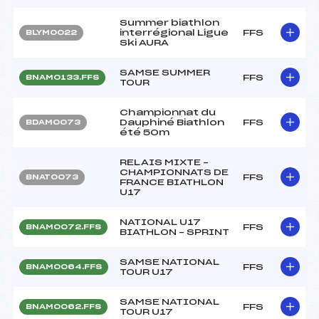
Summer biathlon
interrégional Ligue
FFS
BLYM0022
Ski AURA
SAMSE SUMMER
FFS
BNAM0133.FFS
TOUR
Championnat du
Dauphiné Biathlon
FFS
BDAM0073
été 50m
RELAIS MIXTE –
CHAMPIONNATS DE
FFS
BNAT0073
FRANCE BIATHLON
U17
NATIONAL U17
FFS
BNAM0072.FFS
BIATHLON – SPRINT
SAMSE NATIONAL
FFS
BNAM0064.FFS
TOUR U17
SAMSE NATIONAL
FFS
BNAM0062.FFS
TOUR U17