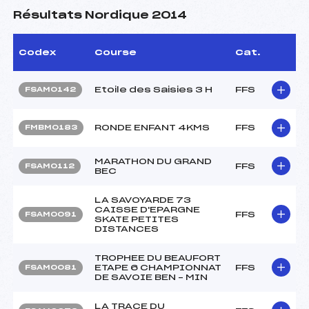
Résultats Nordique 2014
Codex
Course
Cat.
Etoile des Saisies 3 H
FFS
FSAM0142
RONDE ENFANT 4KMS
FFS
FMBM0183
MARATHON DU GRAND
FFS
FSAM0112
BEC
LA SAVOYARDE 73
CAISSE D'EPARGNE
FFS
FSAM0091
SKATE PETITES
DISTANCES
TROPHEE DU BEAUFORT
ETAPE 6 CHAMPIONNAT
FFS
FSAM0081
DE SAVOIE BEN – MIN
LA TRACE DU