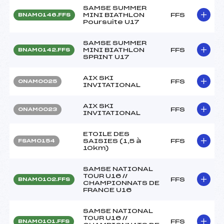
SAMSE SUMMER
MINI BIATHLON
FFS
BNAM0146.FFS
Poursuite U17
SAMSE SUMMER
MINI BIATHLON
FFS
BNAM0142.FFS
SPRINT U17
AIX SKI
FFS
ONAM0025
INVITATIONAL
AIX SKI
FFS
ONAM0023
INVITATIONAL
ETOILE DES
SAISIES (1,5 à
FFS
FSAM0154
10km)
SAMSE NATIONAL
TOUR U16 //
FFS
BNAM0102.FFS
CHAMPIONNATS DE
FRANCE U16
SAMSE NATIONAL
TOUR U16 //
FFS
BNAM0101.FFS