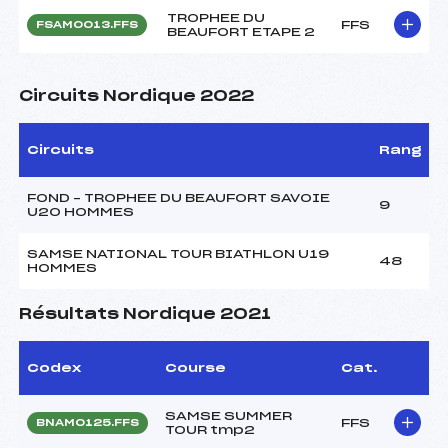
TROPHEE DU
FFS
FSAM0013.FFS
BEAUFORT ETAPE 2
Circuits Nordique 2022
Circuits
Rang
FOND – TROPHEE DU BEAUFORT SAVOIE
9
U20 HOMMES
SAMSE NATIONAL TOUR BIATHLON U19
48
HOMMES
Résultats Nordique 2021
Codex
Course
Cat.
SAMSE SUMMER
FFS
BNAM0125.FFS
TOUR tmp2