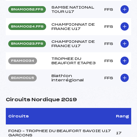
SAMSE NATIONAL
FFS
BNAM0052.FFS
TOUR U17
CHAMPIONNAT DE
FFS
BNAM0024.FFS
FRANCE U17
CHAMPIONNAT DE
FFS
BNAM0023.FFS
FRANCE U17
TROPHEE DU
FFS
FSAM0034
BEAUFORT ETAPE3
Biathlon
FFS
BDAM0015
interrégional
Circuits Nordique 2019
Circuits
Rang
FOND – TROPHEE DU BEAUFORT SAVOIE U17
17
GARCONS