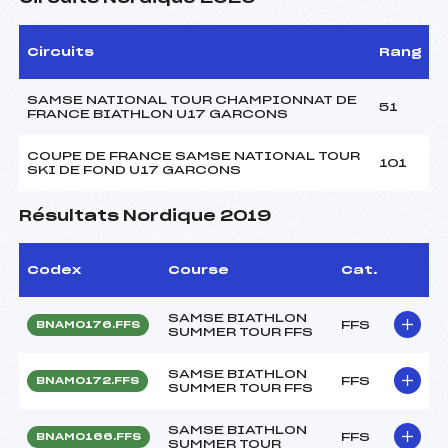
Circuits
Rang
SAMSE NATIONAL TOUR CHAMPIONNAT DE
51
FRANCE BIATHLON U17 GARCONS
COUPE DE FRANCE SAMSE NATIONAL TOUR
101
SKI DE FOND U17 GARCONS
Résultats Nordique 2019
Codex
Course
Cat.
SAMSE BIATHLON
FFS
BNAM0176.FFS
SUMMER TOUR FFS
SAMSE BIATHLON
FFS
BNAM0172.FFS
SUMMER TOUR FFS
SAMSE BIATHLON
FFS
BNAM0166.FFS
SUMMER TOUR