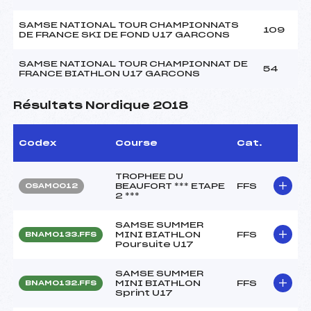
SAMSE NATIONAL TOUR CHAMPIONNATS
109
DE FRANCE SKI DE FOND U17 GARCONS
SAMSE NATIONAL TOUR CHAMPIONNAT DE
54
FRANCE BIATHLON U17 GARCONS
Résultats Nordique 2018
Codex
Course
Cat.
TROPHEE DU
BEAUFORT *** ETAPE
FFS
OSAM0012
2 ***
SAMSE SUMMER
MINI BIATHLON
FFS
BNAM0133.FFS
Poursuite U17
SAMSE SUMMER
MINI BIATHLON
FFS
BNAM0132.FFS
Sprint U17