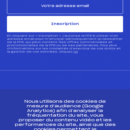
Inscription
En cliquant sur « inscription », j’autorise la FFS à utiliser mon
adresse email pour m’envoyer périodiquement la newsletter
de la FFS, qui peut contenir des offres commerciales et
promotionnelles de la FFS ou de ses partenaires. Pour plus
d’informations sur les modalités d’exercice de vos droits et
la gestion de vos données, cliquez
ici
CONTACT
Nous utilisons des cookies de
ESPACE PRESSE
mesure d’audience (Google
Analytics) afin d’analyser la
fréquentation du site, vous
Ressources
proposer du contenu vidéo et les
performances du site, ainsi que des
Pass’Neige
cookies permettant le