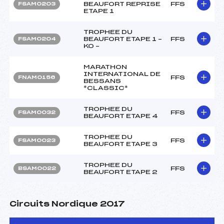
BEAUFORT REPRISE
FFS
FSAM0203
ETAPE 1
TROPHEE DU
BEAUFORT ETAPE 1 –
FFS
FSAM0204
KO –
MARATHON
INTERNATIONAL DE
FFS
FNAM0156
BESSANS
*CLASSIC*
TROPHEE DU
FFS
FSAM0032
BEAUFORT ETAPE 4
TROPHEE DU
FFS
FSAM0023
BEAUFORT ETAPE 3
TROPHEE DU
FFS
BSAM0022
BEAUFORT ETAPE 2
Circuits Nordique 2017