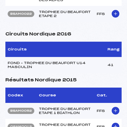
TROPHEE DU BEAUFORT
FFS
BSAM0022
ETAPE 2
Circuits Nordique 2016
Circuits
Rang
FOND – TROPHEE DU BEAUFORT U14
41
MASCULIN
Résultats Nordique 2015
Codex
Course
Cat.
TROPHEE DU BEAUFORT
FFS
BSAM0052
ETAPE 1 BIATHLON
TROPHEE DU BEAUFORT
FFS
OSAM0012