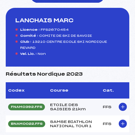
LANCHAIS MARC
foi(s) le ski
Licence :
FFS2670454
Comité :
COMITE DE SKI DE SAVOIE
Club :
13210 CENTRE ECOLE SKI NORDIQUE
REVARD
Val. Lic. :
Non
Résultats Nordique 2023
Codex
Course
Cat.
ETOILE DES
FFS
FNAM0392.FFS
SAISIES 21km
SAMSE BIATHLON
FFS
BNAM0022.FFS
NATIONAL TOUR 1