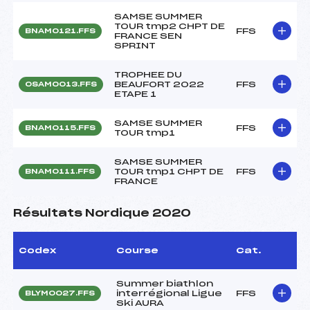
SAMSE SUMMER
TOUR tmp2 CHPT DE
FFS
BNAM0121.FFS
FRANCE SEN
SPRINT
TROPHEE DU
BEAUFORT 2022
FFS
OSAM0013.FFS
ETAPE 1
SAMSE SUMMER
FFS
BNAM0115.FFS
TOUR tmp1
SAMSE SUMMER
TOUR tmp1 CHPT DE
FFS
BNAM0111.FFS
FRANCE
Résultats Nordique 2020
Codex
Course
Cat.
Summer biathlon
interrégional Ligue
FFS
BLYM0027.FFS
Ski AURA