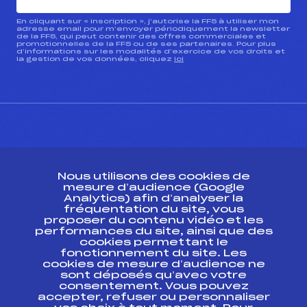
En cliquant sur « inscription », j’autorise la FFS à utiliser mon
adresse email pour m’envoyer périodiquement la newsletter
de la FFS, qui peut contenir des offres commerciales et
promotionnelles de la FFS ou de ses partenaires. Pour plus
d’informations sur les modalités d’exercice de vos droits et
la gestion de vos données, cliquez
ici
CONTACT
Nous utilisons des cookies de
ESPACE PRESSE
mesure d’audience (Google
Analytics) afin d’analyser la
fréquentation du site, vous
Ressources
proposer du contenu vidéo et les
performances du site, ainsi que des
Pass’Neige
cookies permettant le
Projet sportif fédéral
fonctionnement du site. Les
cookies de mesure d’audience ne
Projet de performance fédéral
sont déposés qu’avec votre
Antidopage
consentement. Vous pouvez
Pôle Développement, Formation, Suivi
accepter, refuser ou personnaliser
Scientifique