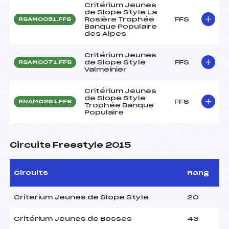
Critérium Jeunes
de Slope Style La
Rosière Trophée
FFS
RSAM0051.FFS
Banque Populaire
des Alpes
Critérium Jeunes
de Slope Style
FFS
RSAM0071.FFS
Valmeinier
Critérium Jeunes
de Slope Style
FFS
RNAM0261.FFS
Trophée Banque
Populaire
Circuits Freestyle 2015
Circuits
Rang
Criterium Jeunes de Slope Style
20
Critérium Jeunes de Bosses
43