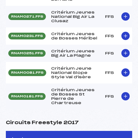
Critérium Jeunes
National Big Air La
FFS
RNAM0271.FFS
Clusaz
Critérium Jeunes
FFS
RNAM0231.FFS
de Bosses Méribel
Critérium Jeunes
FFS
RNAM0251.FFS
Big Air La Plagne
Critérium Jeune
National Slope
FFS
RNAM0081.FFS
Style Val d'isère
Critérium Jeunes
de Bosses St
FFS
RNAM0181.FFS
Pierre de
Chartreuse
Circuits Freestyle 2017