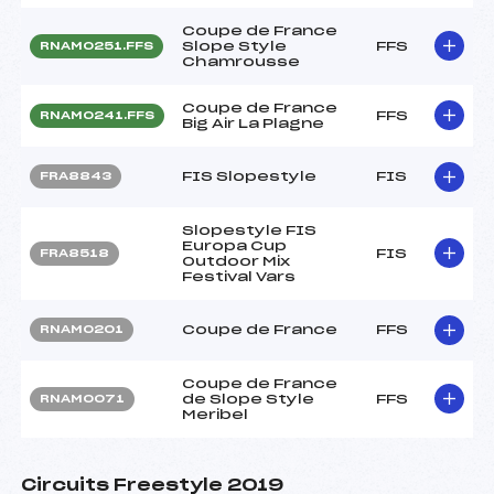
Coupe de France
Slope Style
FFS
RNAM0251.FFS
Chamrousse
Coupe de France
FFS
RNAM0241.FFS
Big Air La Plagne
FIS Slopestyle
FIS
FRA8843
Slopestyle FIS
Europa Cup
FIS
FRA8518
Outdoor Mix
Festival Vars
Coupe de France
FFS
RNAM0201
Coupe de France
de Slope Style
FFS
RNAM0071
Meribel
Circuits Freestyle 2019