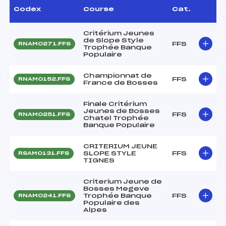
Codex
Course
Cat.
Critérium Jeunes
de Slope Style
FFS
RNAM0271.FFS
Trophée Banque
Populaire
Championnat de
FFS
RNAM0152.FFS
France de Bosses
Finale Critérium
Jeunes de Bosses
FFS
RNAM0251.FFS
Chatel Trophée
Banque Populaire
CRITERIUM JEUNE
SLOPE STYLE
FFS
RSAM0131.FFS
TIGNES
Criterium Jeune de
Bosses Megeve
Trophée Banque
FFS
RNAM0241.FFS
Populaire des
Alpes