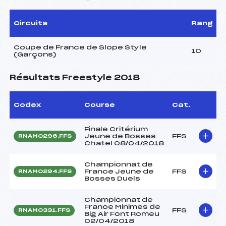
Circuits
Rang
Coupe de France de Slope Style
10
(Garçons)
Résultats Freestyle 2018
Codex
Course
Cat.
Finale Critérium
Jeune de Bosses
FFS
RNAM0296.FFS
Chatel 08/04/2018
Championnat de
France Jeune de
FFS
RNAM0294.FFS
Bosses Duels
Championnat de
France Minimes de
FFS
RNAM0331.FFS
Big Air Font Romeu
02/04/2018