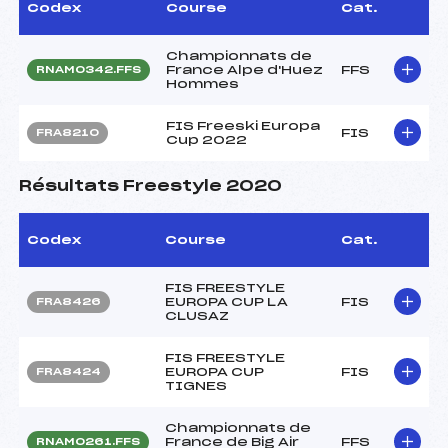
Codex
Course
Cat.
Championnats de
France Alpe d'Huez
FFS
RNAM0342.FFS
Hommes
FIS Freeski Europa
FIS
FRA8210
Cup 2022
Résultats Freestyle 2020
Codex
Course
Cat.
FIS FREESTYLE
EUROPA CUP LA
FIS
FRA8426
CLUSAZ
FIS FREESTYLE
EUROPA CUP
FIS
FRA8424
TIGNES
Championnats de
France de Big Air
FFS
RNAM0261.FFS