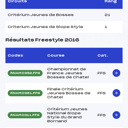
Circuits
Rang
Critérium Jeunes de Bosses
21
Criterium Jeunes de Slope Style
1
Résultats Freestyle 2016
Codex
Course
Cat.
Championnat de
France Jeunes
FFS
RNAM0352.FFS
Bosses de Chatel
Finale Critérium
Jeunes Bosses de
FFS
RNAM0361.FFS
Chatel
Critérium Jeunes
National Slope
FFS
RNAM0311.FFS
Style du Grand
Bornand