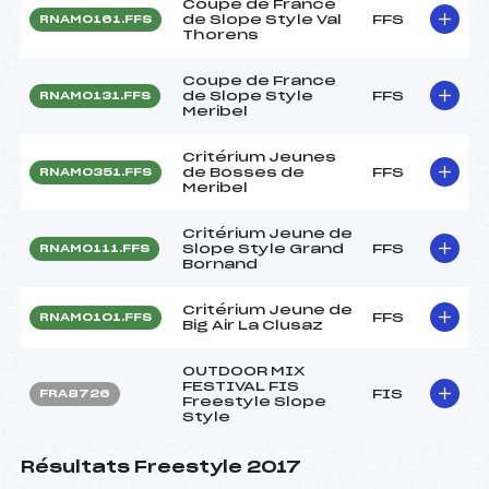
Coupe de France
de Slope Style Val
FFS
RNAM0161.FFS
Thorens
Coupe de France
de Slope Style
FFS
RNAM0131.FFS
Meribel
Critérium Jeunes
de Bosses de
FFS
RNAM0351.FFS
Meribel
Critérium Jeune de
Slope Style Grand
FFS
RNAM0111.FFS
Bornand
Critérium Jeune de
FFS
RNAM0101.FFS
Big Air La Clusaz
OUTDOOR MIX
FESTIVAL FIS
FIS
FRA8726
Freestyle Slope
Style
Résultats Freestyle 2017