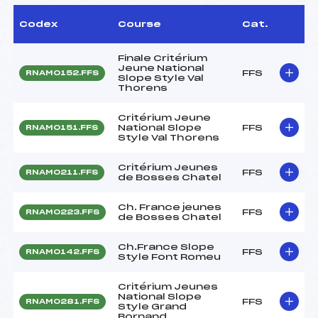
Codex
Course
Cat.
Finale Critérium
Jeune National
FFS
RNAM0152.FFS
Slope Style Val
Thorens
Critérium Jeune
National Slope
FFS
RNAM0151.FFS
Style Val Thorens
Critérium Jeunes
FFS
RNAM0211.FFS
de Bosses Chatel
Ch. France jeunes
FFS
RNAM0223.FFS
de Bosses Chatel
Ch.France Slope
FFS
RNAM0142.FFS
Style Font Romeu
Critérium Jeunes
National Slope
FFS
RNAM0281.FFS
Style Grand
Bornand