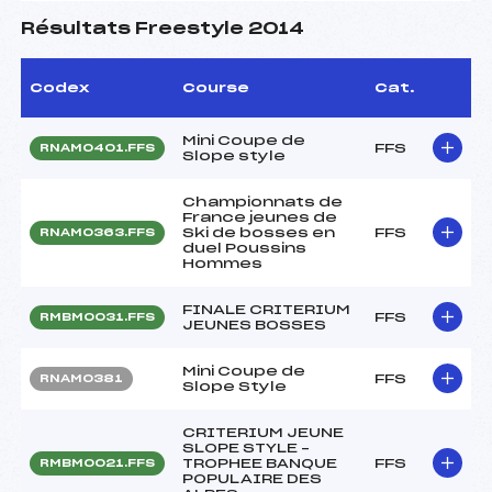
Résultats Freestyle 2014
Codex
Course
Cat.
Mini Coupe de
FFS
RNAM0401.FFS
Slope style
Championnats de
France jeunes de
Ski de bosses en
FFS
RNAM0363.FFS
duel Poussins
Hommes
FINALE CRITERIUM
FFS
RMBM0031.FFS
JEUNES BOSSES
Mini Coupe de
FFS
RNAM0381
Slope Style
CRITERIUM JEUNE
SLOPE STYLE –
TROPHEE BANQUE
FFS
RMBM0021.FFS
POPULAIRE DES