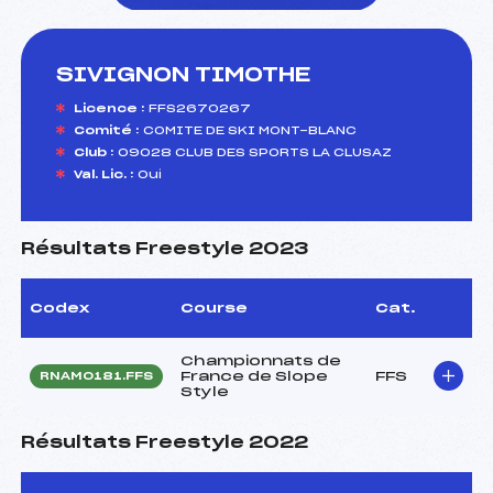
SIVIGNON TIMOTHE
foi(s) le ski
Licence :
FFS2670267
Comité :
COMITE DE SKI MONT-BLANC
Club :
09028 CLUB DES SPORTS LA CLUSAZ
Val. Lic. :
Oui
Résultats Freestyle 2023
Codex
Course
Cat.
Championnats de
France de Slope
FFS
RNAM0181.FFS
Style
Résultats Freestyle 2022