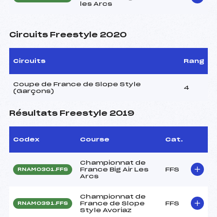
les Arcs
Circuits Freestyle 2020
Circuits
Rang
Coupe de France de Slope Style
4
(Garçons)
Résultats Freestyle 2019
Codex
Course
Cat.
Championnat de
France Big Air Les
FFS
RNAM0301.FFS
Arcs
Championnat de
France de Slope
FFS
RNAM0391.FFS
Style Avoriaz