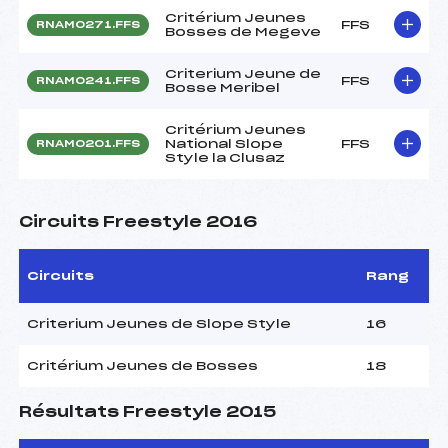
Critérium Jeunes
FFS
RNAM0271.FFS
Bosses de Megeve
Criterium Jeune de
FFS
RNAM0241.FFS
Bosse Meribel
Critérium Jeunes
National Slope
FFS
RNAM0201.FFS
Style la Clusaz
Circuits Freestyle 2016
Circuits
Rang
Criterium Jeunes de Slope Style
16
Critérium Jeunes de Bosses
18
Résultats Freestyle 2015