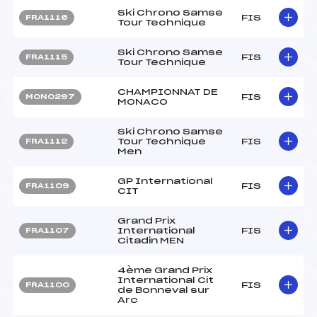
Ski Chrono Samse
FIS
FRA1116
Tour Technique
Ski Chrono Samse
FIS
FRA1115
Tour Technique
CHAMPIONNAT DE
FIS
MON0297
MONACO
Ski Chrono Samse
Tour Technique
FIS
FRA1112
Men
GP International
FIS
FRA1109
CIT
Grand Prix
International
FIS
FRA1107
Citadin MEN
4ème Grand Prix
International Cit
FIS
FRA1100
de Bonneval sur
Arc