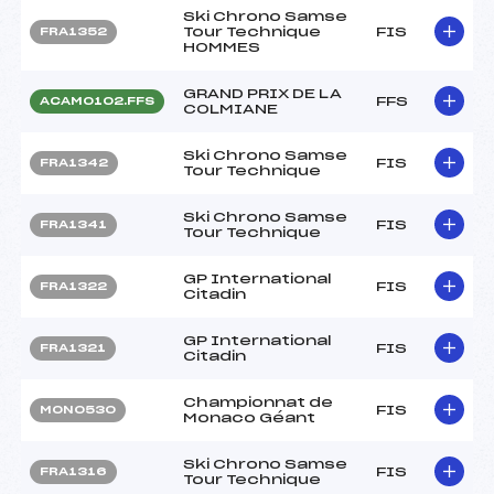
Ski Chrono Samse
Tour Technique
FIS
FRA1352
HOMMES
GRAND PRIX DE LA
FFS
ACAM0102.FFS
COLMIANE
Ski Chrono Samse
FIS
FRA1342
Tour Technique
Ski Chrono Samse
FIS
FRA1341
Tour Technique
GP International
FIS
FRA1322
Citadin
GP International
FIS
FRA1321
Citadin
Championnat de
FIS
MON0530
Monaco Géant
Ski Chrono Samse
FIS
FRA1316
Tour Technique