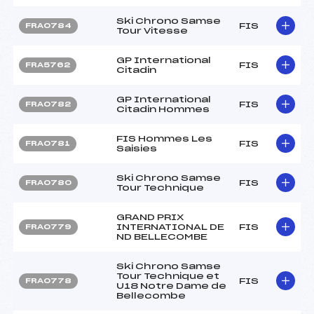
Ski Chrono Samse
FIS
FRA0784
Tour Vitesse
GP International
FIS
FRA5762
Citadin
GP International
FIS
FRA0782
Citadin Hommes
FIS Hommes Les
FIS
FRA0781
Saisies
Ski Chrono Samse
FIS
FRA0780
Tour Technique
GRAND PRIX
INTERNATIONAL DE
FIS
FRA0779
ND BELLECOMBE
Ski Chrono Samse
Tour Technique et
FIS
FRA0778
U18 Notre Dame de
Bellecombe