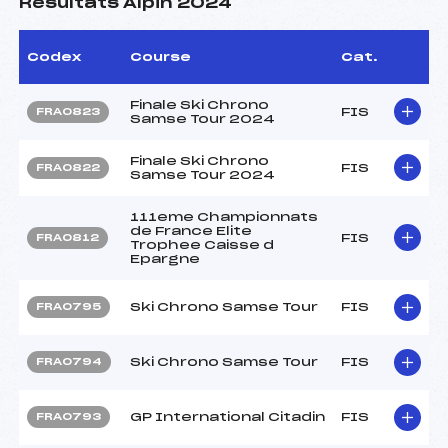
Résultats Alpin 2024
Codex
Course
Cat.
Finale Ski Chrono
FIS
FRA0823
Samse Tour 2024
Finale Ski Chrono
FIS
FRA0822
Samse Tour 2024
111eme Championnats
de France Elite
FIS
FRA0812
Trophee Caisse d
Epargne
Ski Chrono Samse Tour
FIS
FRA0795
Ski Chrono Samse Tour
FIS
FRA0794
GP International Citadin
FIS
FRA0793