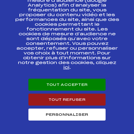
mesure d’audience (Google
2ème étape – U16
Analytics) afin d’analyser la
Ecureuils d'Or – Trophée
FFS
ANAM0161.FFS
Caisse d'Epargne Rhône
fréquentation du site, vous
Alpes – Kassbohrer
proposer du contenu vidéo et les
performances du site, ainsi que des
cookies permettant le
2ème étape – U16
fonctionnement du site. Les
Ecureuils d'Or – Trophée
FFS
ANAM0164.FFS
cookies de mesure d’audience ne
Caisse d'Epargne Rhône
sont déposés qu’avec votre
Alpes – Kassbohrer
consentement. Vous pouvez
accepter, refuser ou personnaliser
2ème étape – U16
vos choix à tout moment. Pour
Ecureuils d'Or – Trophée
FFS
obtenir plus d'informations sur
ANAM0163.FFS
Caisse d'Epargne Rhône
notre gestion des cookies, cliquez
Alpes – Kassbohrer
ici
.
G.P SC
Antibes/Cagnes/Valberg
FFS
ACAM0211.FFS
TOUT ACCEPTER
"Souvenir Claude
MASSENA" / U16
TOUT REFUSER
COUPE D'ARGENT / U16
FFS
ACAM0191.FFS
PERSONNALISER
GRAND PRIX SOUVENIR
FFS
ACAM0181.FFS
ARNAUD FALLUEL / U16