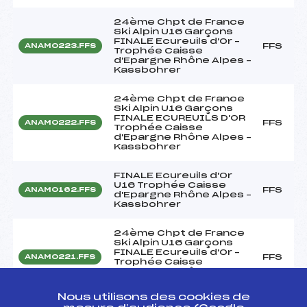
24ème Chpt de France
Ski Alpin U16 Garçons
FINALE Ecureuils d'Or –
FFS
ANAM0223.FFS
Trophée Caisse
d'Epargne Rhône Alpes –
Kassbohrer
24ème Chpt de France
Ski Alpin U16 Garçons
FINALE ECUREUILS D'OR
FFS
ANAM0222.FFS
Trophée Caisse
d'Epargne Rhône Alpes –
Kassbohrer
FINALE Ecureuils d'Or
U16 Trophée Caisse
FFS
ANAM0162.FFS
d'Epargne Rhône Alpes –
Kassbohrer
24ème Chpt de France
Ski Alpin U16 Garçons
FINALE Ecureuils d'Or –
FFS
ANAM0221.FFS
Trophée Caisse
d'Epargne Rhône Alpes –
Kassbohre
Nous utilisons des cookies de