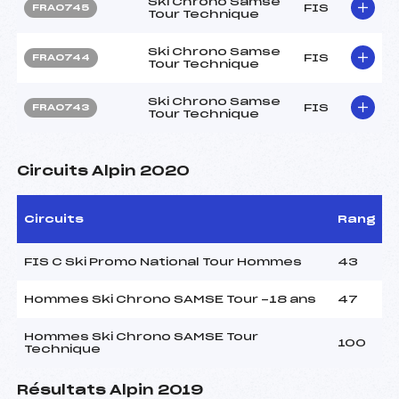
Ski Chrono Samse
FIS
FRA0745
Tour Technique
Ski Chrono Samse
FIS
FRA0744
Tour Technique
Ski Chrono Samse
FIS
FRA0743
Tour Technique
Circuits Alpin 2020
Circuits
Rang
FIS C Ski Promo National Tour Hommes
43
Hommes Ski Chrono SAMSE Tour -18 ans
47
Hommes Ski Chrono SAMSE Tour
100
Technique
Résultats Alpin 2019