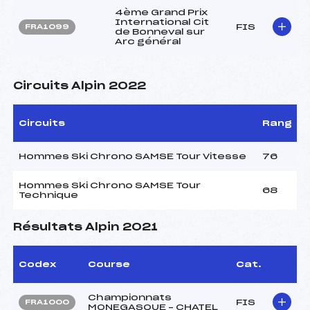
4ème Grand Prix
International Cit
FIS
FRA1099
de Bonneval sur
Arc général
Circuits Alpin 2022
Circuits
Rang
Hommes Ski Chrono SAMSE Tour Vitesse
76
Hommes Ski Chrono SAMSE Tour
68
Technique
Résultats Alpin 2021
Codex
Course
Cat.
Championnats
FIS
FRA1000
MONEGASQUE – CHATEL