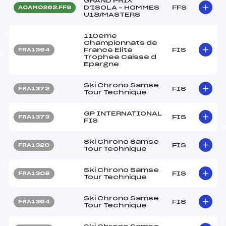
GRAND PRIX
D'ISOLA – HOMMES
FFS
ACAM0262.FFS
U18/MASTERS
110eme
Championnats de
France Elite
FIS
FRA1394
Trophee Caisse d
Epargne
Ski Chrono Samse
FIS
FRA1372
Tour Technique
GP INTERNATIONAL
FIS
FRA1373
FIS
Ski Chrono Samse
FIS
FRA1320
Tour Technique
Ski Chrono Samse
FIS
FRA1308
Tour Technique
Ski Chrono Samse
FIS
FRA1364
Tour Technique