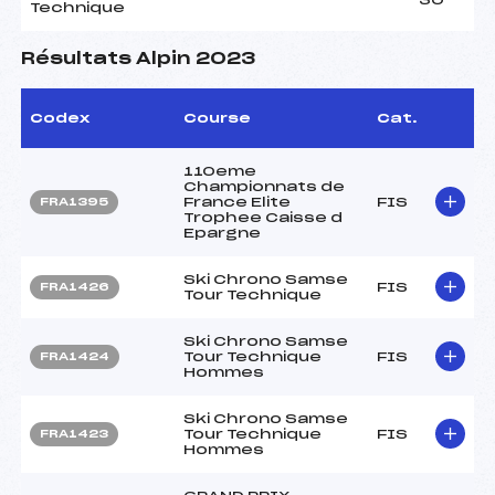
Technique
Résultats Alpin 2023
Codex
Course
Cat.
110eme
Championnats de
France Elite
FIS
FRA1395
Trophee Caisse d
Epargne
Ski Chrono Samse
FIS
FRA1426
Tour Technique
Ski Chrono Samse
Tour Technique
FIS
FRA1424
Hommes
Ski Chrono Samse
Tour Technique
FIS
FRA1423
Hommes