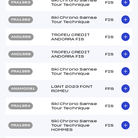
Ski Chrono Samse
FIS
FRA1363
Tour Technique
Ski Chrono Samse
FIS
FRA1362
Tour Technique
TROFEU CREDIT
FIS
AND1559
ANDORRA FIS
TROFEU CREDIT
FIS
AND1558
ANDORRA FIS
Ski Chrono Samse
FIS
FRA1355
Tour Technique
LGNT 2023 FONT
FFS
ANAM0091
ROMEU
Ski Chrono Samse
FIS
FRA1354
Tour Technique
Ski Chrono Samse
Tour Technique
FIS
FRA1353
HOMMES