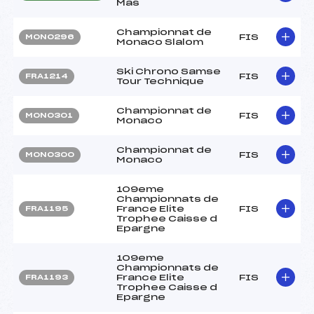
Mas
Championnat de
FIS
MON0296
Monaco Slalom
Ski Chrono Samse
FIS
FRA1214
Tour Technique
Championnat de
FIS
MON0301
Monaco
Championnat de
FIS
MON0300
Monaco
109eme
Championnats de
France Elite
FIS
FRA1195
Trophee Caisse d
Epargne
109eme
Championnats de
France Elite
FIS
FRA1193
Trophee Caisse d
Epargne