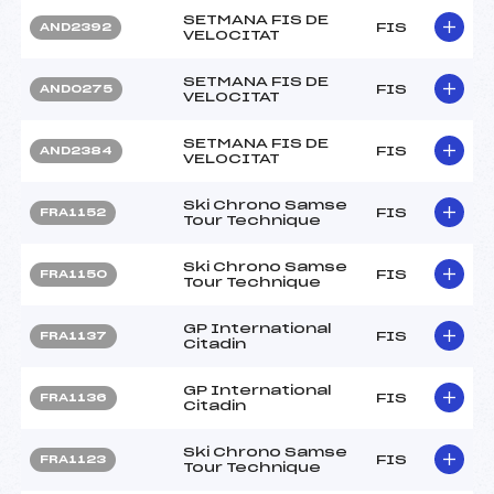
SETMANA FIS DE
FIS
AND2392
VELOCITAT
SETMANA FIS DE
FIS
AND0275
VELOCITAT
SETMANA FIS DE
FIS
AND2384
VELOCITAT
Ski Chrono Samse
FIS
FRA1152
Tour Technique
Ski Chrono Samse
FIS
FRA1150
Tour Technique
GP International
FIS
FRA1137
Citadin
GP International
FIS
FRA1136
Citadin
Ski Chrono Samse
FIS
FRA1123
Tour Technique