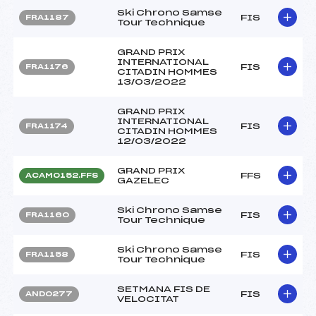
Ski Chrono Samse
FIS
FRA1187
Tour Technique
GRAND PRIX
INTERNATIONAL
FIS
FRA1176
CITADIN HOMMES
13/03/2022
GRAND PRIX
INTERNATIONAL
FIS
FRA1174
CITADIN HOMMES
12/03/2022
GRAND PRIX
FFS
ACAM0152.FFS
GAZELEC
Ski Chrono Samse
FIS
FRA1160
Tour Technique
Ski Chrono Samse
FIS
FRA1158
Tour Technique
SETMANA FIS DE
FIS
AND0277
VELOCITAT