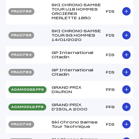
SKI CHRONO SAMSE
TOUR U18 HOMMES
FIS
FRA0766
ORCIERES
MERLETTE 1850
SKI CHRONO SAMSE
TOUR SG HOMMES
FIS
FRA0765
14/01/2020
GP International
FIS
FRA0764
Citadin
GP International
FIS
FRA0763
Citadin
GRAND PRIX
FFS
ACAM0022.FFS
D'AURON
GRAND PRIX
FFS
ACAM0012.FFS
D'ISOLA 2000
Ski Chrono Samse
FIS
FRA0746
Tour Technique