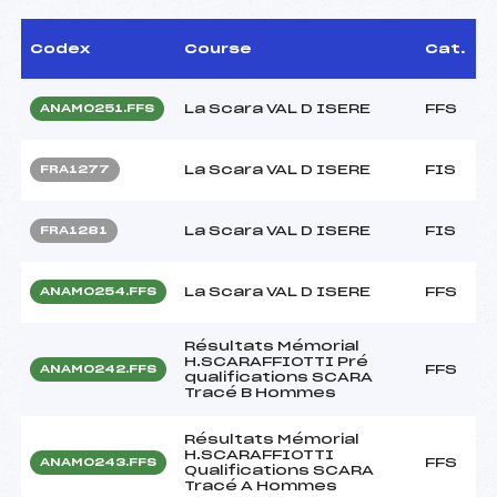
Codex
Course
Cat.
La Scara VAL D ISERE
FFS
ANAM0251.FFS
La Scara VAL D ISERE
FIS
FRA1277
La Scara VAL D ISERE
FIS
FRA1281
La Scara VAL D ISERE
FFS
ANAM0254.FFS
Résultats Mémorial
H.SCARAFFIOTTI Pré
FFS
ANAM0242.FFS
qualifications SCARA
Tracé B Hommes
Résultats Mémorial
H.SCARAFFIOTTI
FFS
ANAM0243.FFS
Qualifications SCARA
Tracé A Hommes