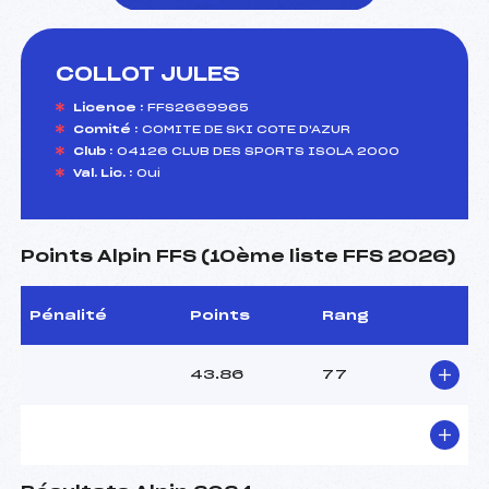
COLLOT JULES
foi(s) le ski
Licence :
FFS2669965
Comité :
COMITE DE SKI COTE D'AZUR
Club :
04126 CLUB DES SPORTS ISOLA 2000
Val. Lic. :
Oui
Points Alpin FFS (10ème liste FFS 2026)
Pénalité
Points
Rang
43.86
77