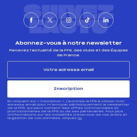
SUIVEZ
L'ACTU
Abonnez-vous à notre newsletter
Recevez l’actualité de la FFS, des clubs et des Équipes
de France.
Inscription
En cliquant sur « inscription », j’autorise la FFS à utiliser mon
adresse email pour m’envoyer périodiquement la newsletter
de la FFS, qui peut contenir des offres commerciales et
promotionnelles de la FFS ou de ses partenaires. Pour plus
d’informations sur les modalités d’exercice de vos droits et
la gestion de vos données, cliquez
ici