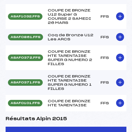
COUPE DE BRONZE
U12 Super G
FFS
ASAF1032.FFS
COURSE 2 SAMEDI
26 MARS
Coq de Bronze U12
FFS
ASAF0861.FFS
Les ARCS
COUPE DE BRONZE
HTE TARENTAISE
FFS
ASAF0372.FFS
SUPER G NUMERO 2
FILLES
COUPE DE BRONZE
HTE TARENTAISE
FFS
ASAF0371.FFS
SUPER G NUMERO 1
FILLES
COUPE DE BRONZE
FFS
ASAF0101.FFS
HTE TARENTAISE
Résultats Alpin 2015