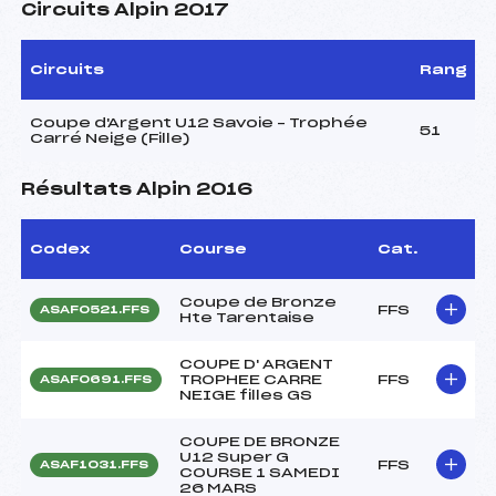
Circuits Alpin 2017
Circuits
Rang
Coupe d'Argent U12 Savoie – Trophée
51
Carré Neige (Fille)
Résultats Alpin 2016
Codex
Course
Cat.
Coupe de Bronze
FFS
ASAF0521.FFS
Hte Tarentaise
COUPE D' ARGENT
TROPHEE CARRE
FFS
ASAF0691.FFS
NEIGE filles GS
COUPE DE BRONZE
U12 Super G
FFS
ASAF1031.FFS
COURSE 1 SAMEDI
26 MARS