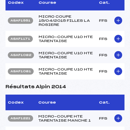
Codex
Course
Cat.
MICRO COUPE
15/04/2015 FILLES LA
FFS
ASAF1551
ROSIERE
MICRO-COUPE U10 HTE
FFS
ASAF1171
TARENTAISE
MICRO-COUPE U10 HTE
FFS
ASAF1082
TARENTAISE
MICRO-COUPE U10 HTE
FFS
ASAF1081
TARENTAISE
Résultats Alpin 2014
Codex
Course
Cat.
MICRO-COUPE HTE
FFS
ASAF1221
TARENTAISE MANCHE 1