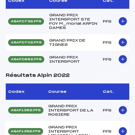
Codex
Course
Cat.
GRAND PRIX
INTERSPORT STE
FFS
ASAF0732.FFS
FOY M_morial ARPIN
DAMES
GRAND PRIX DE
FFS
ASAF0702.FFS
TIGNES
GRAND PRIX
FFS
ASAF0662.FFS
INTERSPORT
Résultats Alpin 2022
Codex
Course
Cat.
GRAND PRIX
INTERSPORT DE LA
FFS
ASAF1362.FFS
ROSIERE
GRAND PRIX
INTERSPORT
FFS
ASAF1352.FFS