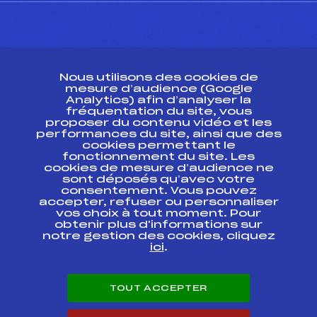
CONTACT
Nous utilisons des cookies de
ESPACE PRESSE
mesure d’audience (Google
Analytics) afin d’analyser la
fréquentation du site, vous
Ressources
proposer du contenu vidéo et les
performances du site, ainsi que des
Pass’Neige
cookies permettant le
Projet sportif fédéral
fonctionnement du site. Les
cookies de mesure d’audience ne
Projet de performance fédéral
sont déposés qu’avec votre
Antidopage
consentement. Vous pouvez
Pôle Développement, Formation, Suivi
accepter, refuser ou personnaliser
Scientifique
vos choix à tout moment. Pour
Listes ministérielles
obtenir plus d'informations sur
notre gestion des cookies, cliquez
Pôle vie de l’athlète
ici
.
Enseignement professionnel
Informatique et chronométrage
Circuits
TOUT ACCEPTER
Carrières
Développement des habiletés mentales