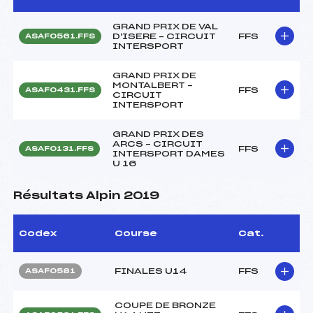
GRAND PRIX DE VAL
D'ISERE – CIRCUIT
FFS
ASAF0561.FFS
INTERSPORT
GRAND PRIX DE
MONTALBERT –
FFS
ASAF0431.FFS
CIRCUIT
INTERSPORT
GRAND PRIX DES
ARCS – CIRCUIT
FFS
ASAF0131.FFS
INTERSPORT DAMES
U 16
Résultats Alpin 2019
Codex
Course
Cat.
FINALES U14
FFS
ASAF0581
COUPE DE BRONZE