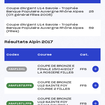
Coupe d'Argent U14 Savoie – Trophée
Banque Populaire Auvergne Rhône Alpes
25
(Clt général Filles 2005)
Coupe d'Argent U14 Savoie – Trophée
Banque Populaire Auvergne Rhône Alpes
59
(Filles)
Résultats Alpin 2017
Codex
Course
Cat.
COUPE DE BRONZE E
FINALE 15/04/2017
FFS
ASAF1341
LA ROSIERE FILLES
COUPE DE BRONZE
U12 SAINTE FOY
FFS
ASAF1572.FFS
COURSE 2 FILLES
COUPE DE BRONZE
U12 SAINTE FOY
FFS
ASAF1571.FFS