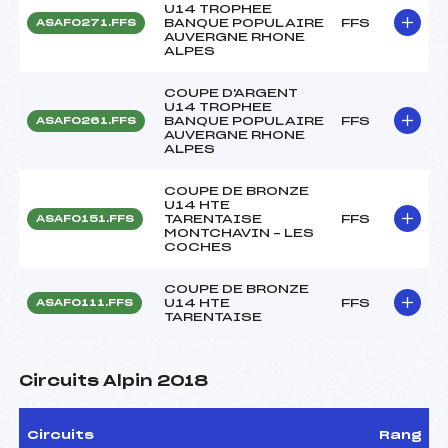
U14 TROPHEE
BANQUE POPULAIRE
FFS
ASAF0271.FFS
AUVERGNE RHONE
ALPES
COUPE D'ARGENT
U14 TROPHEE
BANQUE POPULAIRE
FFS
ASAF0261.FFS
AUVERGNE RHONE
ALPES
COUPE DE BRONZE
U14 HTE
TARENTAISE
FFS
ASAF0151.FFS
MONTCHAVIN – LES
COCHES
COUPE DE BRONZE
U14 HTE
FFS
ASAF0111.FFS
TARENTAISE
Circuits Alpin 2018
Circuits
Rang