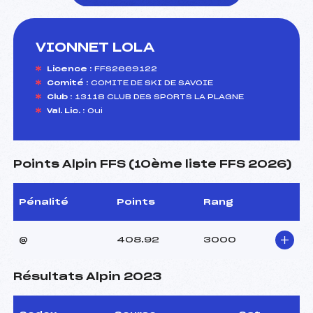
VIONNET LOLA
foi(s) le ski
Licence :
FFS2669122
Comité :
COMITE DE SKI DE SAVOIE
Club :
13118 CLUB DES SPORTS LA PLAGNE
Val. Lic. :
Oui
Points Alpin FFS (10ème liste FFS 2026)
Pénalité
Points
Rang
@
408.92
3000
Résultats Alpin 2023