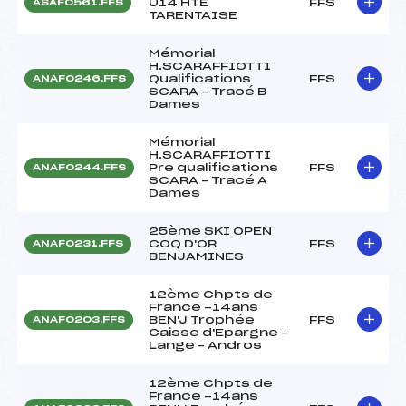
U14 HTE
FFS
ASAF0561.FFS
TARENTAISE
Mémorial
H.SCARAFFIOTTI
Qualifications
FFS
ANAF0246.FFS
SCARA – Tracé B
Dames
Mémorial
H.SCARAFFIOTTI
Pre qualifications
FFS
ANAF0244.FFS
SCARA – Tracé A
Dames
25ème SKI OPEN
COQ D'OR
FFS
ANAF0231.FFS
BENJAMINES
12ème Chpts de
France -14ans
BEN'J Trophée
FFS
ANAF0203.FFS
Caisse d'Epargne –
Lange – Andros
12ème Chpts de
France -14ans