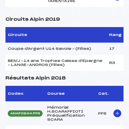
TARENTAISE
Circuits Alpin 2019
Circuits
Rang
Coupe d'Argent U14 Savoie – (Filles)
17
BEN'J -14 ans Trophee Caisse d'Epargne
53
– LANGE-ANDROS (Filles)
Résultats Alpin 2018
Codex
Course
Cat.
Mémorial
H.SCARAFFIOTI
FFS
ANAF0244.FFS
Préqualification
SCARA