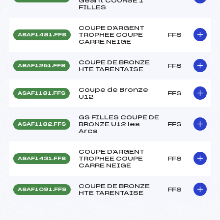
Géant COURSE 1
FILLES
COUPE D'ARGENT
TROPHEE COUPE
FFS
ASAF1481.FFS
CARRE NEIGE
COUPE DE BRONZE
FFS
ASAF1251.FFS
HTE TARENTAISE
Coupe de Bronze
FFS
ASAF1181.FFS
U12
GS FILLES COUPE DE
BRONZE U12 les
FFS
ASAF1182.FFS
Arcs
COUPE D'ARGENT
TROPHEE COUPE
FFS
ASAF1431.FFS
CARRE NEIGE
COUPE DE BRONZE
FFS
ASAF1091.FFS
HTE TARENTAISE