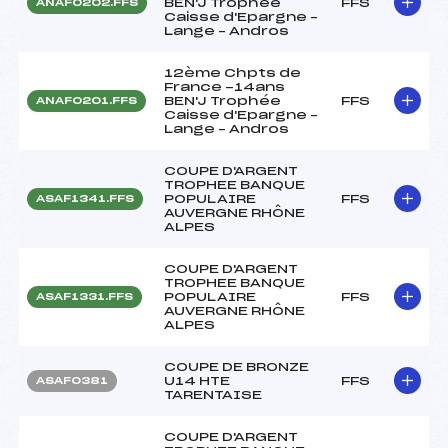
BEN'J Trophée
FFS
ANAF0202.FFS
Caisse d'Epargne –
Lange – Andros
12ème Chpts de
France -14ans
BEN'J Trophée
FFS
ANAF0201.FFS
Caisse d'Epargne –
Lange – Andros
COUPE D'ARGENT
TROPHEE BANQUE
POPULAIRE
FFS
ASAF1341.FFS
AUVERGNE RHÔNE
ALPES
COUPE D'ARGENT
TROPHEE BANQUE
POPULAIRE
FFS
ASAF1331.FFS
AUVERGNE RHÔNE
ALPES
COUPE DE BRONZE
U14 HTE
FFS
ASAF0381
TARENTAISE
COUPE D'ARGENT