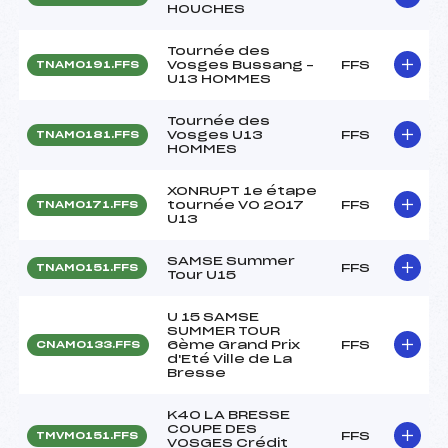
HOUCHES
Tournée des
Vosges Bussang –
FFS
TNAM0191.FFS
U13 HOMMES
Tournée des
Vosges U13
FFS
TNAM0181.FFS
HOMMES
XONRUPT 1e étape
tournée VO 2017
FFS
TNAM0171.FFS
U13
SAMSE Summer
FFS
TNAM0151.FFS
Tour U15
U 15 SAMSE
SUMMER TOUR
6ème Grand Prix
FFS
CNAM0133.FFS
d'Eté Ville de La
Bresse
K40 LA BRESSE
COUPE DES
FFS
TMVM0151.FFS
VOSGES Crédit