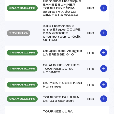
Combiné Nordique
SAMSE SUMMER
TOUR U15 7ème
FFS
CNAM0131.FFS
Grand Prix de La
Ville de La Bresse
K40 Hommes 2
ème Etape COUPE
des VOSGES
FFS
TMVM0171
promo tour Crédit
Mutuel
Coupe des Vosges
FFS
TMVM0101.FFS
LA BRESSE K40
CHAUX NEUVE K28
TOURNEE JURA
FFS
TNAM0151.FFS
HOMMES
CN MONT NOIR K 28
FFS
TNAM0141.FFS
Hommes
TOURNEE DU JURA
FFS
CNAM0113.FFS
CN U13 Garcon
TOURNEE JURA