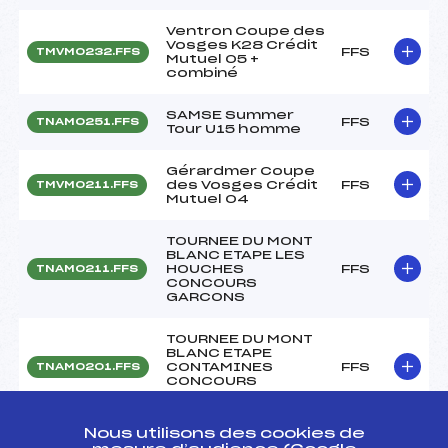
Ventron Coupe des
Vosges K28 Crédit
FFS
TMVM0232.FFS
Mutuel 05 +
combiné
SAMSE Summer
FFS
TNAM0251.FFS
Tour U15 homme
Gérardmer Coupe
des Vosges Crédit
FFS
TMVM0211.FFS
Mutuel 04
TOURNEE DU MONT
BLANC ETAPE LES
HOUCHES
FFS
TNAM0211.FFS
CONCOURS
GARCONS
TOURNEE DU MONT
BLANC ETAPE
CONTAMINES
FFS
TNAM0201.FFS
CONCOURS
GARCONS
Nous utilisons des cookies de
3ème étape