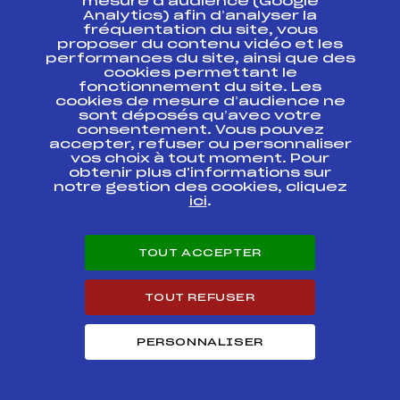
mesure d’audience (Google
tournée VO
FFS
TNAM0181.FFS
Bussang
Analytics) afin d’analyser la
fréquentation du site, vous
proposer du contenu vidéo et les
2ème étape
performances du site, ainsi que des
tournée VO
FFS
TNAM0171.FFS
cookies permettant le
Ventron
fonctionnement du site. Les
cookies de mesure d’audience ne
1ère étape
sont déposés qu’avec votre
tournée VO
FFS
TNAM0161.FFS
consentement. Vous pouvez
Xonrupt
accepter, refuser ou personnaliser
vos choix à tout moment. Pour
obtenir plus d'informations sur
GRAND PRIX D'ETE
notre gestion des cookies, cliquez
JEUNES GARCONS
FFS
TNAM0151.FFS
ici
.
COUPE DU MONDE
SAMSE NATIONAL
TOUR – 5ème Gd
TOUT ACCEPTER
Prix Ville de La
FFS
CNAM0131.FFS
Bresse Mémorial
Dominique
TOUT REFUSER
JACOBERGER
5EME GRAND PRIX
PERSONNALISER
VILLE DE LA BRESSE
– MEMORIAL
DOMINIQUE
FFS
TNAM0131.FFS
JACOBERGER