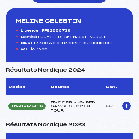
MELINE CELESTIN
foi(s) le ski
Licence :
FFS2666739
Comité :
COMITE DE SKI MASSIF VOSGES
Club :
14469 A.S GERARDMER SKI NORDIQUE
Val. Lic. :
Non
Résultats Nordique 2024
Codex
Course
Cat.
HOMMES U 20 SEN
SAMSE SUMMER
FFS
TNAM0171.FFS
TOUR
Résultats Nordique 2023