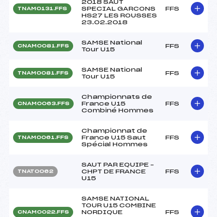
2018 SAUT
SPECIAL GARCONS
FFS
TNAM0131.FFS
HS27 LES ROUSSES
23.02.2018
SAMSE National
FFS
CNAM0081.FFS
Tour U15
SAMSE National
FFS
TNAM0081.FFS
Tour U15
Championnats de
France U15
FFS
CNAM0063.FFS
Combiné Hommes
Championnat de
France U15 Saut
FFS
TNAM0061.FFS
Spécial Hommes
SAUT PAR EQUIPE –
CHPT DE FRANCE
FFS
TNAT0062
U15
SAMSE NATIONAL
TOUR U15 COMBINE
NORDIQUE
FFS
CNAM0022.FFS