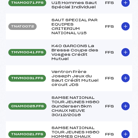
U15 Hommes Saut
FFS
TNAM0071.FFS
Spécial Individuel
SAUT SPECIAL PAR
EQUIPES
FFS
TNAT0072
CRITERIUM
NATIONAL U15
K40 GARCONS La
Bresse Coupe des
FFS
TMVM0041.FFS
Vosges Crédit
Mutuel
Ventron Frère
Joseph Jeux du
FFS
TMVM0031.FFS
Saut Crédit Mutuel
circuit JDS
SAMSE NATIONAL
TOUR JEUNES HS60
Gundersen 5km
FFS
CNAM0025.FFS
CHAUX NEUVE
30/12/2016
SAMSE NATIONAL
TOUR JEUNES HS60
FFS
TNAM0021.FFS
HOMMES CHAUX