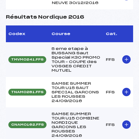
NEUVE 30/12/2016
Résultats Nordique 2016
Codex
Course
Cat.
5 eme etape à
BUSSANG Saut
Special K30 PROMO
FFS
TMVM0241.FFS
TOUR – COUPE des
VOSGES CREDIT
MUTUEL
SAMSE SUMMER
TOUR U15 SAUT
SPECIAL GARCONS
FFS
TNAM0261.FFS
LES ROUSSES
24/09/2016
SAMSE SUMMER
TOUR U15 COMBINE
NORDIQUE
FFS
CNAM0162.FFS
GARCONS LES
ROUSSES
24/09/2016