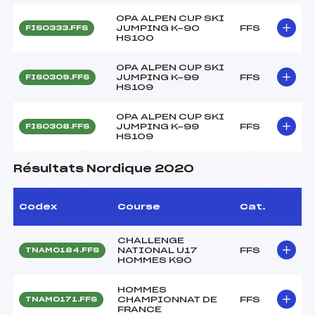
OPA ALPEN CUP SKI
JUMPING K-90
FFS
FIS0333.FFS
HS100
OPA ALPEN CUP SKI
JUMPING K-99
FFS
FIS0309.FFS
HS109
OPA ALPEN CUP SKI
JUMPING K-99
FFS
FIS0308.FFS
HS109
Résultats Nordique 2020
Codex
Course
Cat.
CHALLENGE
NATIONAL U17
FFS
TNAM0184.FFS
HOMMES K90
HOMMES
CHAMPIONNAT DE
FFS
TNAM0171.FFS
FRANCE