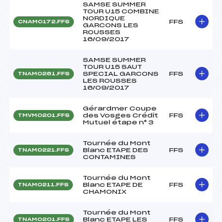
SAMSE SUMMER
TOUR U15 COMBINE
NORDIQUE
FFS
CNAM0172.FFS
GARCONS LES
ROUSSES
16/09/2017
SAMSE SUMMER
TOUR U15 SAUT
SPECIAL GARCONS
FFS
TNAM0261.FFS
LES ROUSSES
16/09/2017
Gérardmer Coupe
des Vosges Crédit
FFS
TMVM0201.FFS
Mutuel étape n° 3
Tournée du Mont
Blanc ETAPE DES
FFS
TNAM0221.FFS
CONTAMINES
Tournée du Mont
Blanc ETAPE DE
FFS
TNAM0211.FFS
CHAMONIX
Tournée du Mont
Blanc ETAPE LES
FFS
TNAM0201.FFS