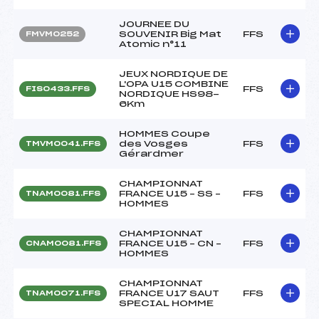
JOURNEE DU
SOUVENIR Big Mat
FFS
FMVM0252
Atomic n°11
JEUX NORDIQUE DE
L'OPA U15 COMBINE
FFS
FIS0433.FFS
NORDIQUE HS98-
6Km
HOMMES Coupe
des Vosges
FFS
TMVM0041.FFS
Gérardmer
CHAMPIONNAT
FRANCE U15 – SS –
FFS
TNAM0081.FFS
HOMMES
CHAMPIONNAT
FRANCE U15 – CN –
FFS
CNAM0081.FFS
HOMMES
CHAMPIONNAT
FRANCE U17 SAUT
FFS
TNAM0071.FFS
SPECIAL HOMME