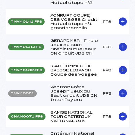
Mutuel étape n°2
XONRUPT COUPE
DES VOSGES Crédit
FFS
TMVM0141.FFS
Mutuel étape n°1
grand tremplin
GERARDMER – Finale
Jeux du Saut
FFS
TMVM0111.FFS
Crédit Mutuel saur
CN circuit JDS CN
K 40 HOMMES LA
BRESSE LISPACH
FFS
TMVM0102.FFS
Coupe des Vosges
Ventron Frère
Joseph Jeux du
FFS
TMVM0061
Saut circuit JDS CN
Inter Foyers
SAMSE NATIONAL
TOUR CRITERIUM
FFS
CNAM0071.FFS
NATIONAL U15
Critérium National