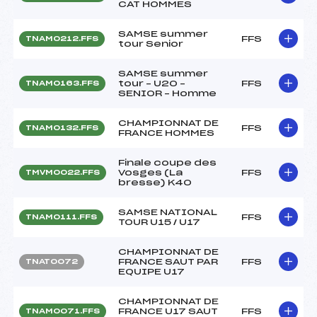
CAT HOMMES
SAMSE summer
FFS
TNAM0212.FFS
tour Senior
SAMSE summer
tour – U20 –
FFS
TNAM0163.FFS
SENIOR – Homme
CHAMPIONNAT DE
FFS
TNAM0132.FFS
FRANCE HOMMES
Finale coupe des
Vosges (La
FFS
TMVM0022.FFS
bresse) K40
SAMSE NATIONAL
FFS
TNAM0111.FFS
TOUR U15 / U17
CHAMPIONNAT DE
FRANCE SAUT PAR
FFS
TNAT0072
EQUIPE U17
CHAMPIONNAT DE
FRANCE U17 SAUT
FFS
TNAM0071.FFS