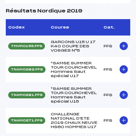
Résultats Nordique 2019
Codex
Course
Cat.
GARCONS U15 U 17
K40 COUPE DES
FFS
TMVM0155.FFS
VOSGES N°5
*SAMSE SUMMER
TOUR COURCHEVEL
FFS
TNAM0282.FFS
Hommes Saut
spécial U17
*SAMSE SUMMER
TOUR COURCHEVEL
FFS
TNAM0281.FFS
Hommes Saut
spécial U15
CHALLENGE
NATIONAL D'ETE
FFS
TNAM0271.FFS
2019 CHAUX NEUVE
HS60 HOMMES U17