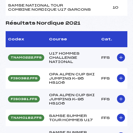
SAMSE NATIONAL TOUR
10
COMBINE NORDIQUE U17 GARCONS
Résultats Nordique 2021
Codex
Course
Cat.
U17 HOMMES
CHALLENGE
FFS
TNAM0222.FFS
NATIONAL
OPA ALPEN CUP SKI
JUMPING K-95
FFS
FIS0382.FFS
HS106
OPA ALPEN CUP SKI
JUMPING K-95
FFS
FIS0381.FFS
HS106
SAMSE SUMMER
FFS
TNAM0182.FFS
TOUR HOMMES U17
SAMSE SUMMER