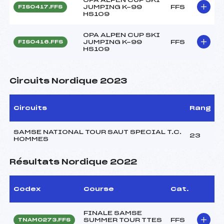
JUMPING K-99
FFS
FIS0417.FFS
HS109
OPA ALPEN CUP SKI
JUMPING K-99
FFS
FIS0416.FFS
HS109
Circuits Nordique 2023
Circuits
Rang
SAMSE NATIONAL TOUR SAUT SPECIAL T.C.
23
HOMMES
Résultats Nordique 2022
Codex
Course
Cat.
FINALE SAMSE
SUMMER TOUR TTES
FFS
TNAM0273.FFS