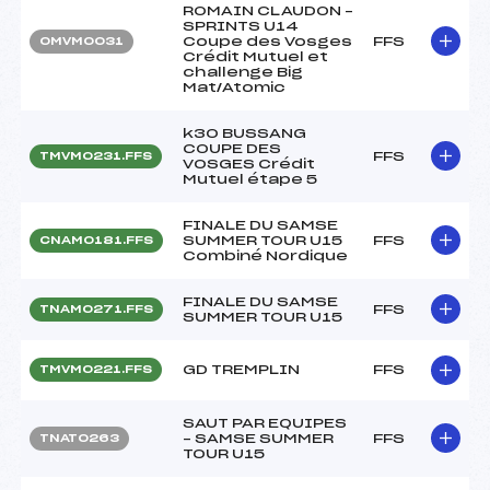
ROMAIN CLAUDON –
SPRINTS U14
Coupe des Vosges
FFS
OMVM0031
Crédit Mutuel et
challenge Big
Mat/Atomic
k30 BUSSANG
COUPE DES
FFS
TMVM0231.FFS
VOSGES Crédit
Mutuel étape 5
FINALE DU SAMSE
SUMMER TOUR U15
FFS
CNAM0181.FFS
Combiné Nordique
FINALE DU SAMSE
FFS
TNAM0271.FFS
SUMMER TOUR U15
GD TREMPLIN
FFS
TMVM0221.FFS
SAUT PAR EQUIPES
– SAMSE SUMMER
FFS
TNAT0263
TOUR U15