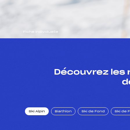
Fiche individuelle
Découvrez les 
d
Ski Alpin
Biathlon
Ski de Fond
Ski de 