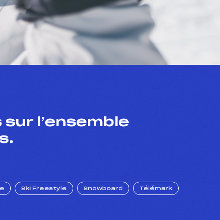
 sur l’ensemble
s.
ue
Ski Freestyle
Snowboard
Télémark