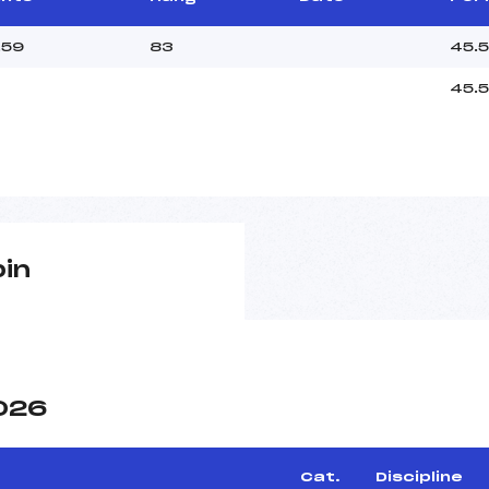
.59
83
45.
45.
pin
2026
Cat.
Discipline