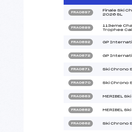
Finale Ski 
FRA0697
2026 SL
113eme Cham
FRA0689
Trophee Cai
GP Internati
FRA0692
GP Internat
FRA0672
Ski Chrono 
FRA0671
Ski Chrono 
FRA0670
MERIBEL Ski
FRA0663
MERIBEL Ski
FRA0662
Ski Chrono 
FRA0662