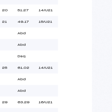
20
51.27
14/U21
21
49.17
15/U21
Abd
Abd
Dsq
25
61.02
14/U21
Abd
Abd
29
63.29
16/U21