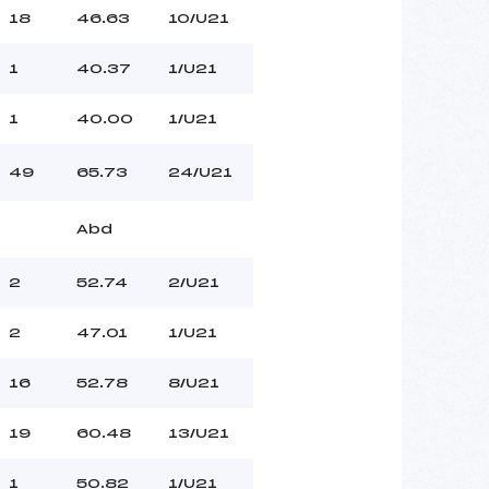
18
46.63
10/U21
1
40.37
1/U21
1
40.00
1/U21
49
65.73
24/U21
Abd
2
52.74
2/U21
2
47.01
1/U21
16
52.78
8/U21
19
60.48
13/U21
1
50.82
1/U21