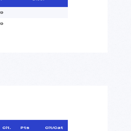
59
59
Clt.
Pts
Clt/Cat