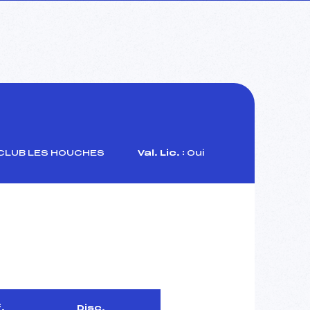
CLUB LES HOUCHES
Val. Lic. :
Oui
.
Disc.