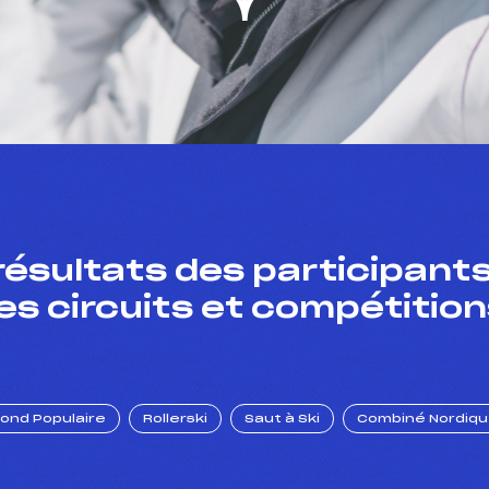
résultats des participants
es circuits et compétition
Fond Populaire
Rollerski
Saut à Ski
Combiné Nordiq