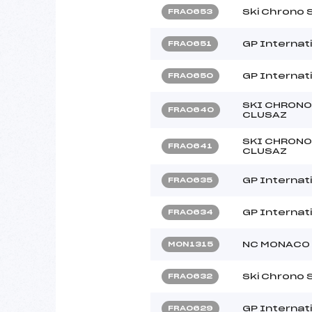
Ski Chrono 
FRA0653
GP Internat
FRA0651
GP Internat
FRA0650
SKI CHRONO
FRA0640
CLUSAZ
SKI CHRONO
FRA0641
CLUSAZ
GP Internat
FRA0635
GP Internat
FRA0634
NC MONACO
MON1315
Ski Chrono
FRA0632
GP Internat
FRA0629