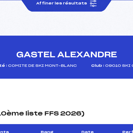
Affiner les résultats
GASTEL ALEXANDRE
é :
COMITE DE SKI MONT-BLANC
Club :
09010 SKI 
(10ème liste FFS 2026)
ints
Rang
Date
Perf