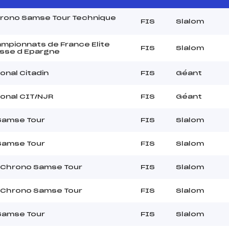
Chrono Samse Tour Technique
FIS
Slalom
pionnats de France Elite
FIS
Slalom
sse d Epargne
onal Citadin
FIS
Géant
ional CIT/NJR
FIS
Géant
Samse Tour
FIS
Slalom
Samse Tour
FIS
Slalom
 Chrono Samse Tour
FIS
Slalom
 Chrono Samse Tour
FIS
Slalom
Samse Tour
FIS
Slalom