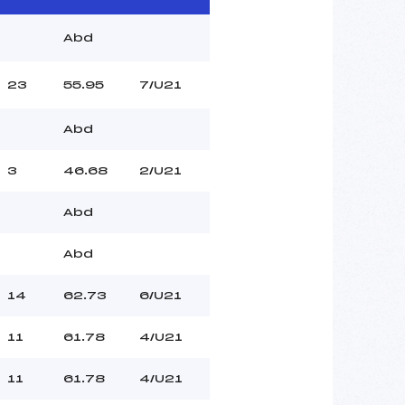
Abd
23
55.95
7/U21
Abd
3
46.68
2/U21
Abd
Abd
14
62.73
6/U21
11
61.78
4/U21
11
61.78
4/U21