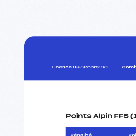
Licence :
FFS2666208
Comit
Points Alpin FFS 
Pénalité
Po