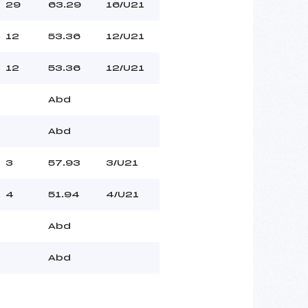
29
63.29
16/U21
12
53.36
12/U21
12
53.36
12/U21
Abd
Abd
3
57.93
3/U21
4
51.94
4/U21
Abd
Abd