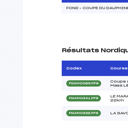
FOND – COUPE DU DAUPHI
Résultats Nordiq
Codex
Course
Coupe 
FDAM0085.FFS
Mass Li
LE MAR
FNAM0341.FFS
22km
LA SAV
FNAM0332.FFS