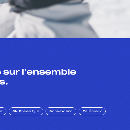
 sur l’ensemble
s.
ue
Ski Freestyle
Snowboard
Télémark