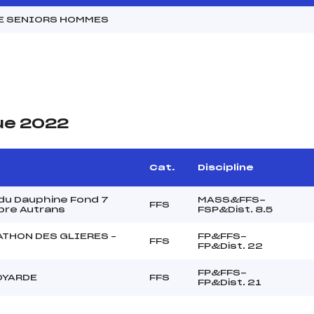
NE SENIORS HOMMES
ue 2022
Cat.
Discipline
du Dauphine Fond 7
MASS&FFS-
FFS
bre Autrans
FSP&Dist. 8.5
ATHON DES GLIERES –
FP&FFS-
FFS
FP&Dist. 22
FP&FFS-
OYARDE
FFS
FP&Dist. 21