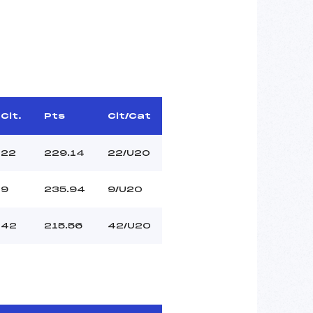
Clt.
Pts
Clt/Cat
22
229.14
22/U20
9
235.94
9/U20
42
215.56
42/U20