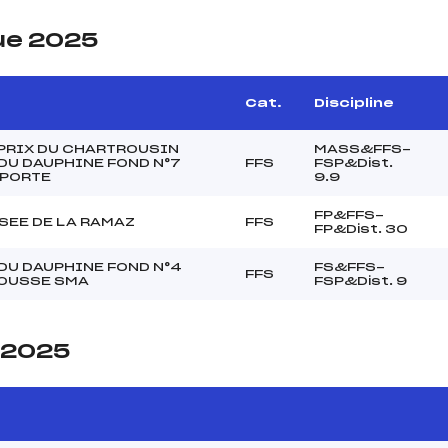
ue 2025
Cat.
Discipline
PRIX DU CHARTROUSIN
MASS&FFS-
DU DAUPHINE FOND N°7
FFS
FSP&Dist.
 PORTE
9.9
FP&FFS-
SEE DE LA RAMAZ
FFS
FP&Dist. 30
DU DAUPHINE FOND N°4
FS&FFS-
FFS
OUSSE SMA
FSP&Dist. 9
e 2025