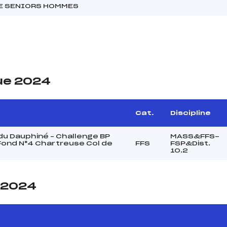
NE SENIORS HOMMES
ue 2024
Cat.
Discipline
u Dauphiné – Challenge BP
MASS&FFS-
Fond N°4 Chartreuse Col de
FFS
FSP&Dist.
10.2
e 2024