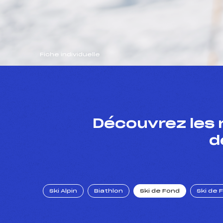
Fiche individuelle
Découvrez les 
d
Ski Alpin
Biathlon
Ski de Fond
Ski de 