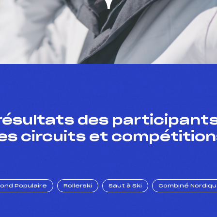
résultats des participants
es circuits et compétition
Fond Populaire
Rollerski
Saut à Ski
Combiné Nordiq