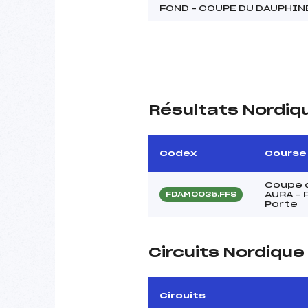
FOND – COUPE DU DAUPHI
Résultats Nordiq
Codex
Course
Coupe d
AURA – 
FDAM0035.FFS
Porte
Circuits Nordiqu
Circuits