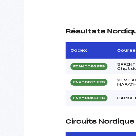
Résultats Nordiq
Codex
Course
SPRINT
FDAM0026.FFS
Chpt d
2EME A
FNAM0071.FFS
MARAT
SAMSE 
FNAM0052.FFS
Circuits Nordiqu