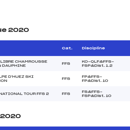
ue 2020
Cat.
Discipline
 LIBRE CHAMROUSSE
KO-QLF&FFS-
FFS
u DAUPHINE
FSP&Dist. 1.2
LPE D'HUEZ SKI
FP&FFS-
FFS
HON
FP&Dist. 10
FS&FFS-
NATIONAL TOUR FFS 2
FFS
FSP&Dist. 10
e 2020