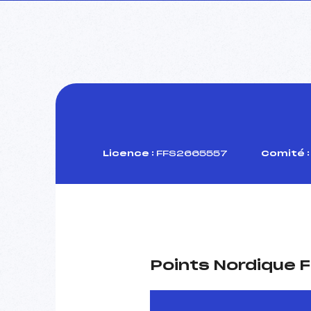
Licence :
FFS2665557
Comité :
Points Nordique F