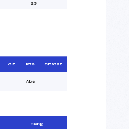
23
Clt.
Pts
Clt/Cat
Abs
Rang