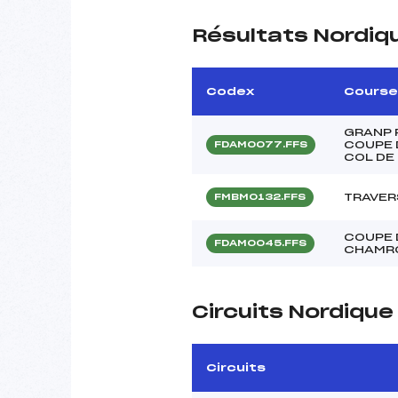
Résultats Nordiq
Codex
Course
GRANP 
COUPE 
FDAM0077.FFS
COL DE
TRAVER
FMBM0132.FFS
COUPE 
FDAM0045.FFS
CHAMR
Circuits Nordiqu
Circuits