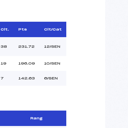
Clt.
Pts
Clt/Cat
38
231.72
12/SEN
19
196.09
10/SEN
7
142.63
6/SEN
Rang