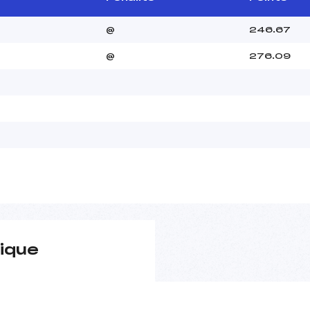
@
246.67
@
276.09
ique