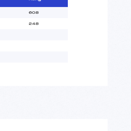
608
248