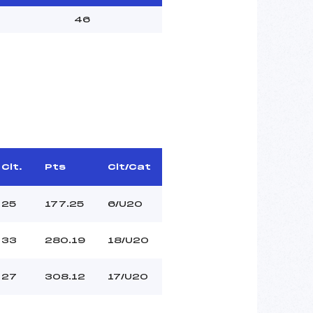
46
Clt.
Pts
Clt/Cat
25
177.25
6/U20
33
280.19
18/U20
27
308.12
17/U20