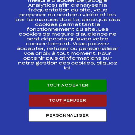
mesure d’audience (Google
Analytics) afin d’analyser la
LA SCARA Val d
FIS
FRA6642
Isere
fréquentation du site, vous
proposer du contenu vidéo et les
performances du site, ainsi que des
Mémorial
cookies permettant le
H.SCARAFFIOTTI
fonctionnement du site. Les
Pré Qualifications
FFS
ANAF0222.FFS
cookies de mesure d’audience ne
SCARA TRACE B
sont déposés qu’avec votre
DOSSARDS MBS
consentement. Vous pouvez
accepter, refuser ou personnaliser
Mémorial
vos choix à tout moment. Pour
H.SCARAFFIOTTI
obtenir plus d'informations sur
Qualifications
FFS
ANAF0223.FFS
notre gestion des cookies, cliquez
SCARA TRACE A
ici
.
DOSSARDS BANQUE
POPULAIRE
TOUT ACCEPTER
2ème Etape -16
ans Ecureuils d'Or –
Trophée Caisse
FFS
ANAF0144.FFS
d'Epagne –
TOUT REFUSER
Kassbohrer
2ème Etape -16
PERSONNALISER
ans Ecureuils d'Or –
Trophée Caisse
FFS
ANAF0142.FFS
d'Epagne –
Kassbohrer