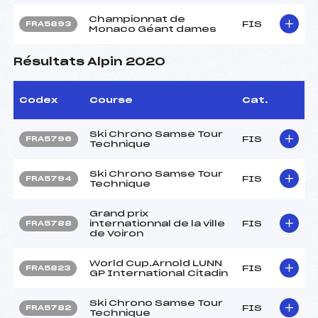
Championnat de
FIS
FRA5893
Monaco Géant dames
Résultats Alpin 2020
Codex
Course
Cat.
Ski Chrono Samse Tour
FIS
FRA5796
Technique
Ski Chrono Samse Tour
FIS
FRA5794
Technique
Grand prix
internationnal de la ville
FIS
FRA5788
de Voiron
World Cup.Arnold LUNN
FIS
FRA5823
GP International Citadin
Ski Chrono Samse Tour
FIS
FRA5782
Technique