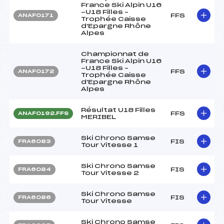
France Ski Alpin U16
-U18 Filles –
FFS
ANAF0171
Trophée Caisse
d'Epargne Rhône
Alpes
Championnat de
France Ski Alpin U16
-U18 Filles –
FFS
ANAF0172
Trophée Caisse
d'Epargne Rhône
Alpes
Résultat U18 Filles
FFS
ANAF0192.FFS
MERIBEL
Ski Chrono Samse
FIS
FRA6083
Tour Vitesse 1
Ski Chrono Samse
FIS
FRA6084
Tour Vitesse 2
Ski Chrono Samse
FIS
FRA6086
Tour Vitesse
Ski Chrono Samse