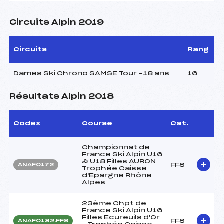
Circuits Alpin 2019
Circuits
Rang
Dames Ski Chrono SAMSE Tour -18 ans
16
Résultats Alpin 2018
Codex
Course
Cat.
Championnat de
France Ski Alpin U16
& U18 Filles AURON
FFS
ANAF0172
Trophée Caisse
d'Epargne Rhône
Alpes
23ème Chpt de
France Ski Alpin U16
Filles Ecureuils d'Or
FFS
ANAF0182.FFS