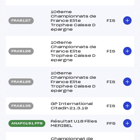
106eme
Championnats de
France Elite
FIS
FRA6127
Trophee Caisse D
epargne
106eme
Championnats de
France Elite
FIS
FRA6126
Trophee Caisse D
epargne
106eme
Championnats de
France Elite
FIS
FRA6125
Trophee Caisse D
epargne
GP International
FIS
FRA6135
Citadin 21.3.19
Résultat U18 Filles
FFS
ANAF0191.FFS
MERIBEL
Championnat de