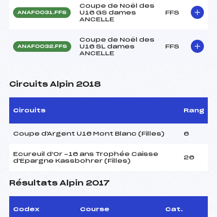
Coupe de Noël des
U16 GS dames
FFS
ANAF0031.FFS
ANCELLE
Coupe de Noël des
U16 SL dames
FFS
ANAF0032.FFS
ANCELLE
Circuits Alpin 2018
Circuits
Rang
Coupe d'Argent U16 Mont Blanc (Filles)
6
Ecureuil d'Or -16 ans Trophée Caisse
26
d'Epargne Kassbohrer (Filles)
Résultats Alpin 2017
Codex
Course
Cat.