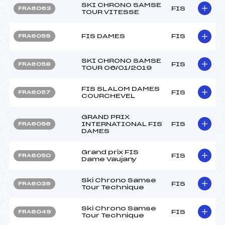
SKI CHRONO SAMSE
FIS
FRA6063
TOUR VITESSE
FIS DAMES
FIS
FRA6059
SKI CHRONO SAMSE
FIS
FRA6058
TOUR 06/01/2019
FIS SLALOM DAMES
FIS
FRA6057
COURCHEVEL
GRAND PRIX
INTERNATIONAL FIS
FIS
FRA6056
DAMES
Grand prix FIS
FIS
FRA6050
Dame Vaujany
Ski Chrono Samse
FIS
FRA6039
Tour Technique
Ski Chrono Samse
FIS
FRA6049
Tour Technique