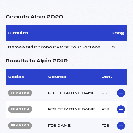
Circuits Alpin 2020
Circuits
Rang
Dames Ski Chrono SAMSE Tour -18 ans
6
Résultats Alpin 2019
Codex
Course
Cat.
FIS CITADINE DAME
FIS
FRA6165
FIS CITADINE DAME
FIS
FRA6164
FIS DAME
FIS
FRA6163