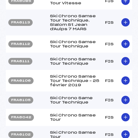
FIS
FRA6085
Tour Vitesse
Ski Chrono Samse
Tour Technique.
FIS
FRA6113
Slalom St Jean
d'Aulps 7 MARS
Ski Chrono Samse
FIS
FRA6112
Tour Technique
Ski Chrono Samse
FIS
FRA6111
Tour Technique
Ski Chrono Samse
Tour Technique – 25
FIS
FRA6106
février 2019
Ski Chrono Same
FIS
FRA6105
Tour Technique
Ski Chrono Samse
FIS
FRA6042
Tour
Ski Chrono Samse
FIS
FRA6102
Tour