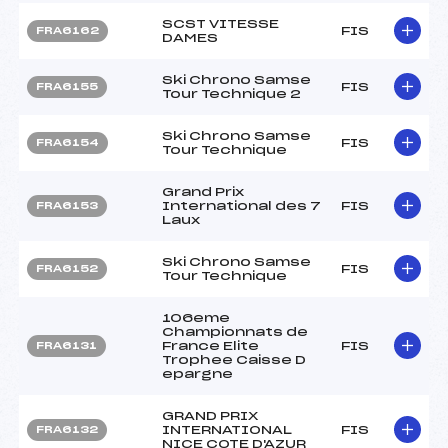
SCST VITESSE
FIS
FRA6162
DAMES
Ski Chrono Samse
FIS
FRA6155
Tour Technique 2
Ski Chrono Samse
FIS
FRA6154
Tour Technique
Grand Prix
International des 7
FIS
FRA6153
Laux
Ski Chrono Samse
FIS
FRA6152
Tour Technique
106eme
Championnats de
France Elite
FIS
FRA6131
Trophee Caisse D
epargne
GRAND PRIX
INTERNATIONAL
FIS
FRA6132
NICE COTE D'AZUR