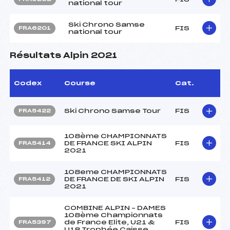
national tour
Ski Chrono Samse
FIS
FRA6201
national tour
Résultats Alpin 2021
Codex
Course
Cat.
Ski Chrono Samse Tour
FIS
FRA5422
108ème CHAMPIONNATS
DE FRANCE SKI ALPIN
FIS
FRA5414
2021
108eme CHAMPIONNATS
DE FRANCE DE SKI ALPIN
FIS
FRA5412
2021
COMBINE ALPIN – DAMES
108ème Championnats
de France Elite, U21 &
FIS
FRA5397
U18 Trophée Caisse