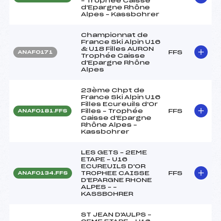
– Trophée Caisse
d'Epargne Rhône
Alpes – Kassbohrer
Championnat de
France Ski Alpin U16
& U18 Filles AURON
FFS
ANAF0171
Trophée Caisse
d'Epargne Rhône
Alpes
23ème Chpt de
France Ski Alpin U16
Filles Ecureuils d'Or
Filles – Trophée
FFS
ANAF0181.FFS
Caisse d'Epargne
Rhône Alpes –
Kassbohrer
LES GETS – 2EME
ETAPE – U16
ECUREUILS D'OR
TROPHEE CAISSE
FFS
ANAF0134.FFS
D'EPARGNE RHONE
ALPES – –
KASSBOHRER
ST JEAN D'AULPS –