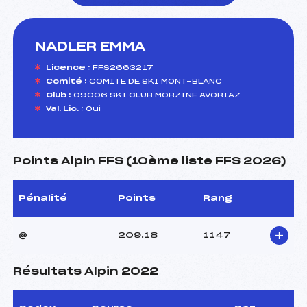
NADLER EMMA
foi(s) le ski
Licence :
FFS2663217
Comité :
COMITE DE SKI MONT-BLANC
Club :
09006 SKI CLUB MORZINE AVORIAZ
Val. Lic. :
Oui
Points Alpin FFS (10ème liste FFS 2026)
Pénalité
Points
Rang
@
209.18
1147
Résultats Alpin 2022