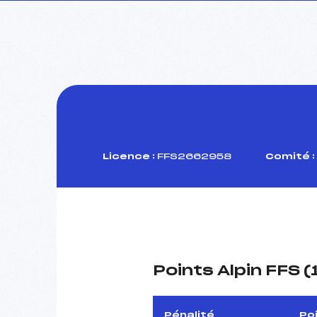
Licence :
FFS2662958
Comité :
Points Alpin FFS 
Pénalité
Po