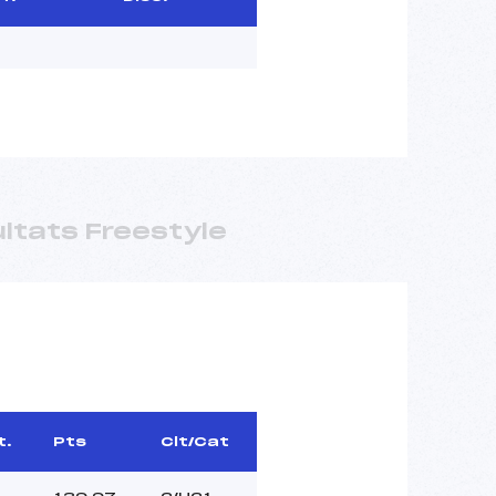
ltats Freestyle
t.
Pts
Clt/Cat