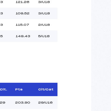
3
121.26
3/U18
3
109.52
3/U18
3
115.07
2/U18
5
149.43
5/U18
Clt.
Pts
Clt/Cat
29
203.90
29/U16