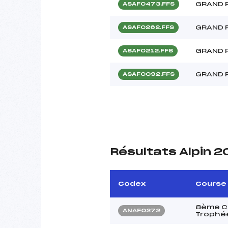
GRAND 
ASAF0473.FFS
GRAND 
ASAF0262.FFS
GRAND 
ASAF0212.FFS
GRAND 
ASAF0092.FFS
Résultats Alpin 2
Codex
Course
8ème Co
ANAF0272
Trophé