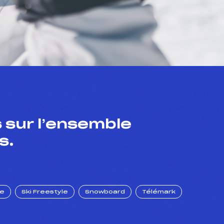
 sur l’ensemble
s.
ue
Ski Freestyle
Snowboard
Télémark