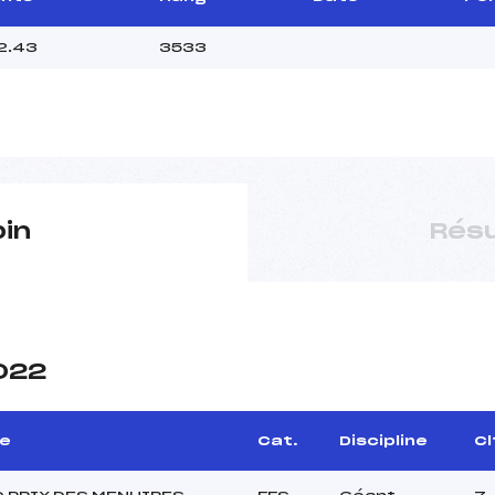
2.43
3533
pin
Résu
2022
e
Cat.
Discipline
Cl