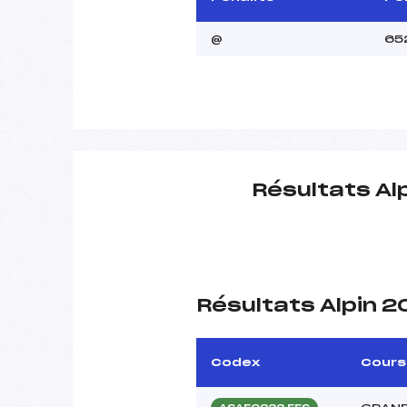
@
65
Résultats Al
Résultats Alpin 
Codex
Cours