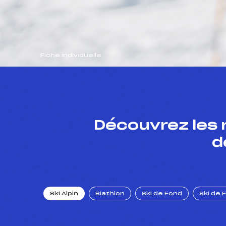
Fiche individuelle
Découvrez les 
d
Ski Alpin
Biathlon
Ski de Fond
Ski de 