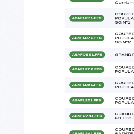
Combiné
COUPE 
POPULA
ASAF1271.FFS
SG N°1
COUPE 
POPULA
ASAF1272.FFS
SG N°2
GRAND 
ASAF0861.FFS
COUPE 
ASAF1262.FFS
POPULA
COUPE 
ASAF1261.FFS
POPULA
COUPE 
ASAF1251.FFS
POPULA
GRAND D
ASAF0741.FFS
FILLES
COUPE D
SAINTE
ASAF1241.FFS