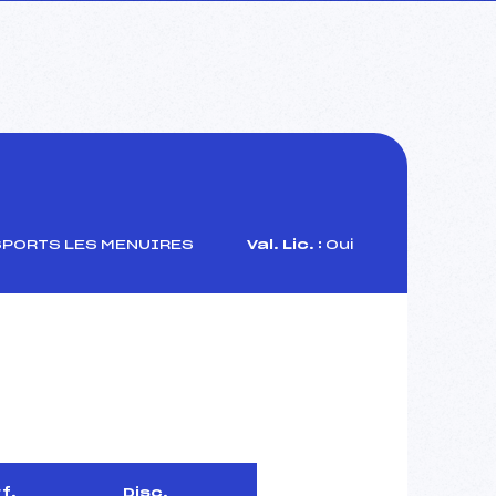
SPORTS LES MENUIRES
Val. Lic. :
Oui
f.
Disc.