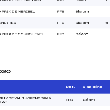
 PRIX DES MENUIRES
FFS
Géant
7
 PRIX DE MERIBEL
FFS
Slalom
ENUIRES
FFS
Slalom
6
 PRIX DE COURCHEVEL
FFS
Géant
2020
Cat.
Discipline
RIX DE VAL THORENS filles
FFS
Géant
ster