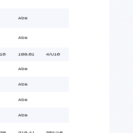
Abs
Abs
16
189.61
4/U16
Abs
Abs
Abs
Abs
35
219.41
35/U16