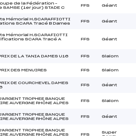
upe de la Fédération –
FFS
Géant
 SAMSE (1er jour) STADE C
ts Mémorial H.SCARAFFIOTTI
FFS
Géant
cations SCARA Tracé B Dames
ts Mémorial H.SCARAFIOTTI
lifications SCARA Tracé A
FFS
Géant
RIX DE LA TANIA DAMES U16
FFS
Slalom
PRIX DES MENUIRES
FFS
Slalom
PRIX DE COURCHEVEL DAMES
FFS
Géant
6
D'ARGENT TROPHEE BANQUE
FFS
Slalom
IRE AUVERGNE RHÔNE ALPES
D'ARGENT TROPHEE BANQUE
FFS
Géant
IRE AUVERGNE RHÔNE ALPES
D'ARGENT TROPHEE BANQUE
Super
IRE AUVERGNE RHÔNE ALPES
FFS