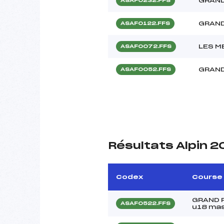
GRAND
ASAF0232.FFS
GRAND
ASAF0122.FFS
LES M
ASAF0072.FFS
GRAND
ASAF0052.FFS
Résultats Alpin 
Codex
Course
GRAND P
ASAF0522.FFS
u18 ma