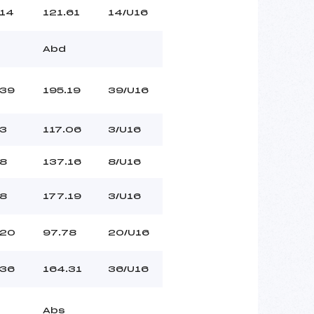
14
121.61
14/U16
Abd
39
195.19
39/U16
3
117.06
3/U16
8
137.16
8/U16
8
177.19
3/U16
20
97.78
20/U16
36
164.31
36/U16
Abs