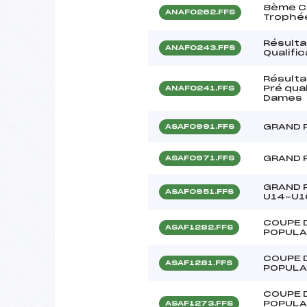
8ème Co
ANAF0262.FFS
Trophée
Résulta
ANAF0243.FFS
Qualifi
Résulta
Pré qua
ANAF0241.FFS
Dames
GRAND P
ASAF0991.FFS
GRAND 
ASAF0971.FFS
GRAND 
ASAF0951.FFS
U14-U1
COUPE 
ASAF1282.FFS
POPULA
COUPE 
ASAF1281.FFS
POPULA
COUPE 
POPULA
ASAF1273.FFS