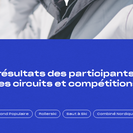
résultats des participants
es circuits et compétition
Fond Populaire
Rollerski
Saut à Ski
Combiné Nordiq