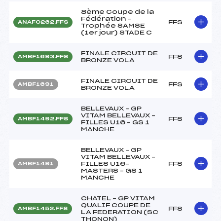
8ème Coupe de la
Fédération –
FFS
ANAF0262.FFS
Trophée SAMSE
(1er jour) STADE C
FINALE CIRCUIT DE
FFS
AMBF1693.FFS
BRONZE VOLA
FINALE CIRCUIT DE
FFS
AMBF1691
BRONZE VOLA
BELLEVAUX – GP
VITAM BELLEVAUX –
FFS
AMBF1492.FFS
FILLES U16 – GS 1
MANCHE
BELLEVAUX – GP
VITAM BELLEVAUX –
FILLES U16-
FFS
AMBF1491
MASTERS – GS 1
MANCHE
CHATEL – GP VITAM
QUALIF COUPE DE
FFS
AMBF1452.FFS
LA FEDERATION (SC
THONON)