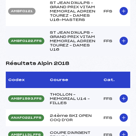
ST JEAN D'AULPS –
GRAND PRIX VITAM
MEMORIAL ADRIEN
FFS
AMBF0121
TOUREZ – DAMES
U16-MASTERS
ST JEAN D'AULPS –
GRAND PRIX VITAM
MEMORIAL ADRIEN
FFS
AMBF0122.FFS
TOUREZ – DAMES
U16
Résultats Alpin 2018
Codex
Course
Cat.
THOLLON –
MEMORIAL U14 –
FFS
AMBF1593.FFS
FILLES
24ème SKI OPEN
FFS
ANAF0221.FFS
COQ D'OR
COUPE D'ARGENT
FFS
AMBF1131.FFS