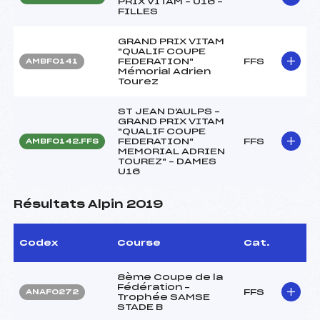
PRIX VITAM – U16 –
FILLES
GRAND PRIX VITAM
"QUALIF COUPE
FEDERATION"
FFS
AMBF0141
Mémorial Adrien
Tourez
ST JEAN D'AULPS –
GRAND PRIX VITAM
"QUALIF COUPE
FEDERATION"
FFS
AMBF0142.FFS
MEMORIAL ADRIEN
TOUREZ" – DAMES
U16
Résultats Alpin 2019
Codex
Course
Cat.
8ème Coupe de la
Fédération –
FFS
ANAF0272
Trophée SAMSE
STADE B