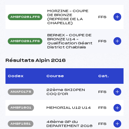
MORZINE – COUPE
DE BRONZE
FFS
AMBF0261.FFS
(REPRISE DE LA
CHAPELLE)
BERNEX – COUPE DE
BRONZE U14 –
FFS
AMBF0291.FFS
Qualification Géant
District Chablais
Résultats Alpin 2016
Codex
Course
Cat.
22ème SKIOPEN
FFS
ANAF0175
COQ D'OR
MEMORIAL U12 U14
FFS
AMBF1601
46ème GP du
FFS
AMBF1551
DEPARTEMENT 2016