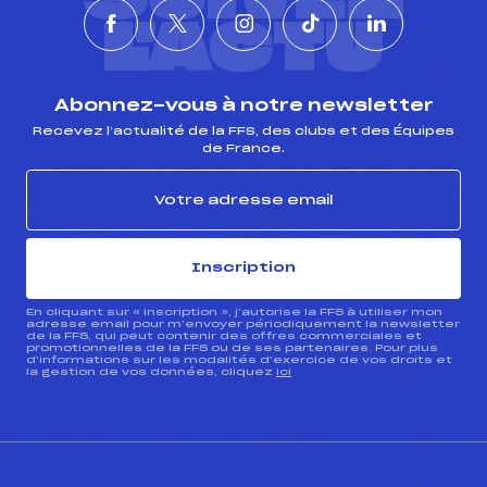
L'ACTU
Abonnez-vous à notre newsletter
Recevez l’actualité de la FFS, des clubs et des Équipes
de France.
Inscription
En cliquant sur « inscription », j’autorise la FFS à utiliser mon
adresse email pour m’envoyer périodiquement la newsletter
de la FFS, qui peut contenir des offres commerciales et
promotionnelles de la FFS ou de ses partenaires. Pour plus
d’informations sur les modalités d’exercice de vos droits et
la gestion de vos données, cliquez
ici