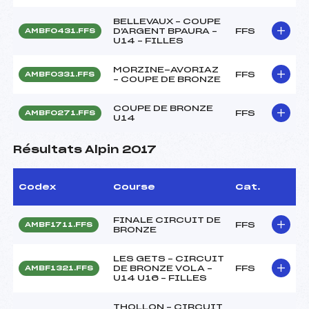
BELLEVAUX – COUPE
D'ARGENT BPAURA –
FFS
AMBF0431.FFS
U14 – FILLES
MORZINE-AVORIAZ
FFS
AMBF0331.FFS
– COUPE DE BRONZE
COUPE DE BRONZE
FFS
AMBF0271.FFS
U14
Résultats Alpin 2017
Codex
Course
Cat.
FINALE CIRCUIT DE
FFS
AMBF1711.FFS
BRONZE
LES GETS – CIRCUIT
DE BRONZE VOLA –
FFS
AMBF1321.FFS
U14 U16 – FILLES
THOLLON – CIRCUIT