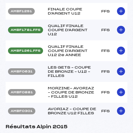
FINALE COUPE
FFS
AMBF1291
D'ARGENT U12
QUALIF FINALE
COUPE D'ARGENT
FFS
AMBF1781.FFS
U12
QUALIF FINALE
COUPE D'ARGENT
FFS
AMBF1261.FFS
U12 2e ANNEE
LES GETS – COUPE
DE BRONZE – U12 –
FFS
AMBF0631
FILLES
MORZINE- AVORIAZ
– COUPE DE BRONZE
FFS
AMBF0881
– FILLES U12
AVORIAZ – COUPE DE
FFS
AMBF0301
BRONZE U12 FILLES
Résultats Alpin 2015