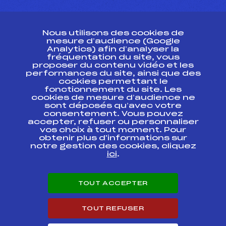
CONTACT
Nous utilisons des cookies de
ESPACE PRESSE
mesure d’audience (Google
Analytics) afin d’analyser la
fréquentation du site, vous
Ressources
proposer du contenu vidéo et les
performances du site, ainsi que des
Pass’Neige
cookies permettant le
Projet sportif fédéral
fonctionnement du site. Les
cookies de mesure d’audience ne
Projet de performance fédéral
sont déposés qu’avec votre
Antidopage
consentement. Vous pouvez
Pôle Développement, Formation, Suivi
accepter, refuser ou personnaliser
Scientifique
vos choix à tout moment. Pour
Listes ministérielles
obtenir plus d'informations sur
notre gestion des cookies, cliquez
Pôle vie de l’athlète
ici
.
Enseignement professionnel
Informatique et chronométrage
Circuits
TOUT ACCEPTER
Carrières
Développement des habiletés mentales
TOUT REFUSER