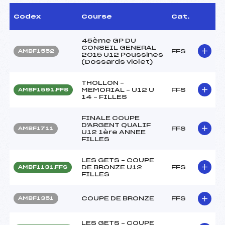
Codex
Course
Cat.
45ème GP DU
CONSEIL GENERAL
FFS
AMBF1552
2015 U12 Poussines
(Dossards violet)
THOLLON –
MEMORIAL – U12 U
FFS
AMBF1591.FFS
14 – FILLES
FINALE COUPE
D'ARGENT QUALIF
FFS
AMBF1711
U12 1ère ANNEE
FILLES
LES GETS – COUPE
DE BRONZE U12
FFS
AMBF1131.FFS
FILLES
COUPE DE BRONZE
FFS
AMBF1351
LES GETS – COUPE