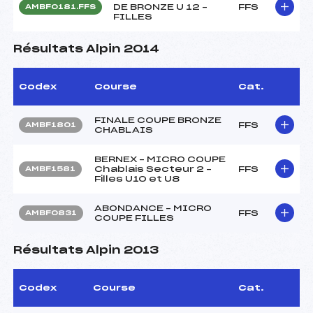
DE BRONZE U 12 –
FFS
AMBF0181.FFS
FILLES
Résultats Alpin 2014
Codex
Course
Cat.
FINALE COUPE BRONZE
FFS
AMBF1801
CHABLAIS
BERNEX – MICRO COUPE
Chablais Secteur 2 –
FFS
AMBF1581
Filles U10 et U8
ABONDANCE – MICRO
FFS
AMBF0831
COUPE FILLES
Résultats Alpin 2013
Codex
Course
Cat.