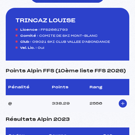
TRINCAZ LOUISE
foi(s) le ski
Licence :
FFS2661793
Comité :
COMITE DE SKI MONT-BLANC
Club :
09021 SKI CLUB VALLEE D'ABONDANCE
Val. Lic. :
Oui
Points Alpin FFS (10ème liste FFS 2026)
Pénalité
Points
Rang
@
338.29
2556
Résultats Alpin 2023