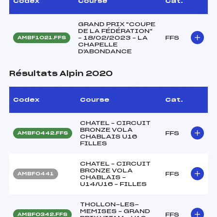
Codex
Course
Cat.
GRAND PRIX "COUPE
DE LA FÉDÉRATION"
– 18/02/2023 – LA
FFS
AMBF1021.FFS
CHAPELLE
D'ABONDANCE
Résultats Alpin 2020
Codex
Course
Cat.
CHATEL – CIRCUIT
BRONZE VOLA
FFS
AMBF0442.FFS
CHABLAIS U16
FILLES
CHATEL – CIRCUIT
BRONZE VOLA
FFS
AMBF0441
CHABLAIS –
U14/U16 – FILLES
THOLLON-LES-
MEMISES – GRAND
FFS
AMBF0342.FFS