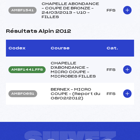
CHAPELLE ABONDANCE
– COUPE DE BRONZE –
FFS
AMBF1541
24/03/2013 – U10 –
FILLES
Résultats Alpin 2012
Codex
Course
Cat.
CHAPELLE
D'ABONDANCE –
FFS
AMBF1441.FFS
MICRO COUPE –
MICROBES FILLES
BERNEX – MICRO
COUPE – (Report du
FFS
AMBF0651
08/02/2012)
SUIVEZ