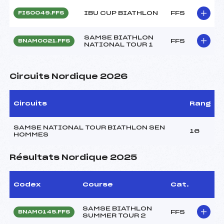
IBU CUP BIATHLON
FFS
FIS0049.FFS
SAMSE BIATHLON
FFS
BNAM0021.FFS
NATIONAL TOUR 1
Circuits Nordique 2026
Circuits
Rang
SAMSE NATIONAL TOUR BIATHLON SEN
16
HOMMES
Résultats Nordique 2025
Codex
Course
Cat.
SAMSE BIATHLON
FFS
BNAM0145.FFS
SUMMER TOUR 2