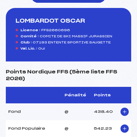
LOMBARDOT OSCAR
foi(s) le ski
Licence :
FFS2660696
Comité :
COMITE DE SKI MASSIF JURASSIEN
Club :
07193 ENTENTE SPORTIVE SAUGETTE
Val. Lic. :
Oui
Points Nordique FFS (5ème liste FFS
2026)
Pénalité
Points
Fond
@
438.40
Fond Populaire
@
542.23