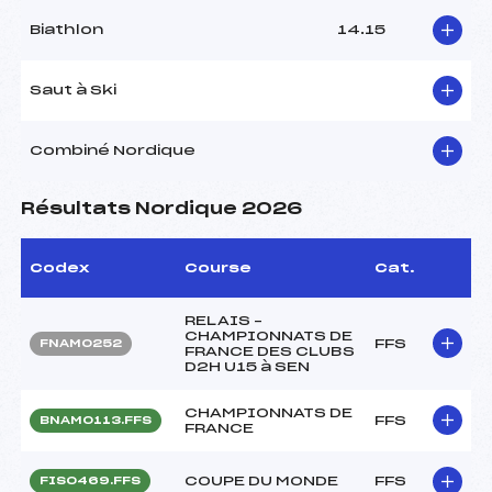
Biathlon
14.15
Saut à Ski
Combiné Nordique
Résultats Nordique 2026
Codex
Course
Cat.
RELAIS –
CHAMPIONNATS DE
FFS
FNAM0252
FRANCE DES CLUBS
D2H U15 à SEN
CHAMPIONNATS DE
FFS
BNAM0113.FFS
FRANCE
COUPE DU MONDE
FFS
FIS0469.FFS