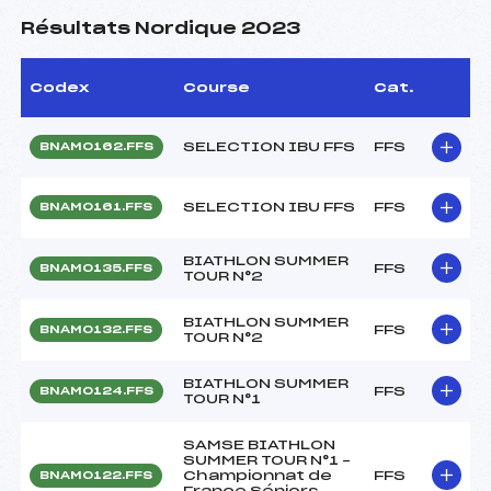
Résultats Nordique 2023
Codex
Course
Cat.
SELECTION IBU FFS
FFS
BNAM0162.FFS
SELECTION IBU FFS
FFS
BNAM0161.FFS
BIATHLON SUMMER
FFS
BNAM0135.FFS
TOUR N°2
BIATHLON SUMMER
FFS
BNAM0132.FFS
TOUR N°2
BIATHLON SUMMER
FFS
BNAM0124.FFS
TOUR N°1
SAMSE BIATHLON
SUMMER TOUR N°1 –
Championnat de
FFS
BNAM0122.FFS
France Séniors