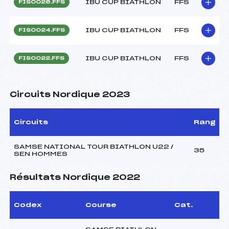
IBU CUP BIATHLON
FFS
FIS0026.FFS
IBU CUP BIATHLON
FFS
FIS0024.FFS
IBU CUP BIATHLON
FFS
FIS0022.FFS
Circuits Nordique 2023
Circuits
Rang
SAMSE NATIONAL TOUR BIATHLON U22 /
35
SEN HOMMES
Résultats Nordique 2022
Codex
Course
Cat.