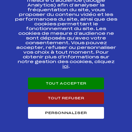
mesure d’audience (Google
IBU CUP BIATHLON
FFS
FIS0090.FFS
Analytics) afin d’analyser la
JUNIOR
fréquentation du site, vous
proposer du contenu vidéo et les
IBU CUP BIATHLON
performances du site, ainsi que des
FFS
FIS0088.FFS
JUNIOR
cookies permettant le
fonctionnement du site. Les
cookies de mesure d’audience ne
SAMSE NATIONAL
sont déposés qu’avec votre
TOUR U19 / U21 /
FFS
BNAM0012.FFS
consentement. Vous pouvez
SENIOR
accepter, refuser ou personnaliser
vos choix à tout moment. Pour
SAMSE NATIONAL
obtenir plus d'informations sur
TOUR U19 / U21 /
FFS
BNAM0011.FFS
notre gestion des cookies, cliquez
SENIOR
ici
.
Circuits Nordique 2020
TOUT ACCEPTER
TOUT REFUSER
Circuits
Rang
SAMSE NATIONAL TOUR BIATHLON U21 /
PERSONNALISER
7
SEN HOMMES
COUPE DE FRANCE SAMSE NATIONAL TOUR
107