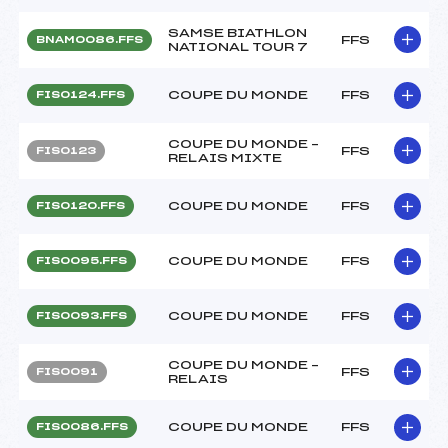
SAMSE BIATHLON
FFS
BNAM0086.FFS
NATIONAL TOUR 7
COUPE DU MONDE
FFS
FIS0124.FFS
COUPE DU MONDE –
FFS
FIS0123
RELAIS MIXTE
COUPE DU MONDE
FFS
FIS0120.FFS
COUPE DU MONDE
FFS
FIS0095.FFS
COUPE DU MONDE
FFS
FIS0093.FFS
COUPE DU MONDE –
FFS
FIS0091
RELAIS
COUPE DU MONDE
FFS
FIS0086.FFS