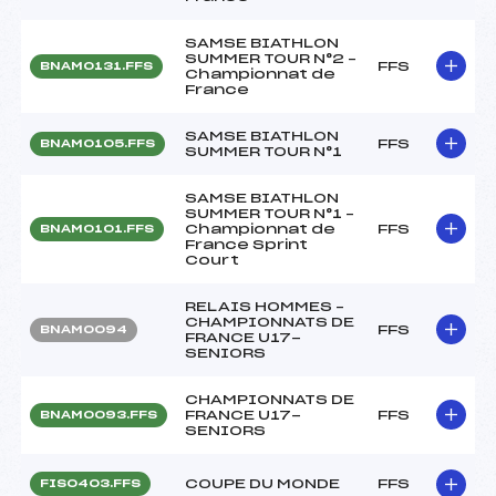
SAMSE BIATHLON
SUMMER TOUR N°2 –
FFS
BNAM0131.FFS
Championnat de
France
SAMSE BIATHLON
FFS
BNAM0105.FFS
SUMMER TOUR N°1
SAMSE BIATHLON
SUMMER TOUR N°1 –
Championnat de
FFS
BNAM0101.FFS
France Sprint
Court
RELAIS HOMMES –
CHAMPIONNATS DE
FFS
BNAM0094
FRANCE U17-
SENIORS
CHAMPIONNATS DE
FRANCE U17-
FFS
BNAM0093.FFS
SENIORS
COUPE DU MONDE
FFS
FIS0403.FFS