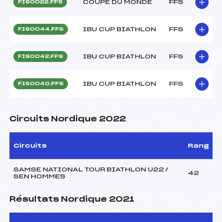
COUPE DU MONDE
FFS
FIS0022.FFS
IBU CUP BIATHLON
FFS
FIS0044.FFS
IBU CUP BIATHLON
FFS
FIS0042.FFS
IBU CUP BIATHLON
FFS
FIS0040.FFS
Circuits Nordique 2022
Circuits
Rang
SAMSE NATIONAL TOUR BIATHLON U22 /
42
SEN HOMMES
Résultats Nordique 2021