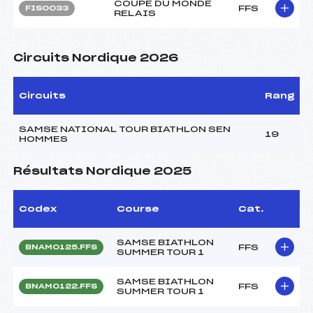
COUPE DU MONDE
FFS
FIS0033
RELAIS
Circuits Nordique 2026
Circuits
Rang
SAMSE NATIONAL TOUR BIATHLON SEN
19
HOMMES
Résultats Nordique 2025
Codex
Course
Cat.
SAMSE BIATHLON
FFS
BNAM0125.FFS
SUMMER TOUR 1
SAMSE BIATHLON
FFS
BNAM0122.FFS
SUMMER TOUR 1