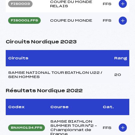
COUPE DU MONDE
FFS
FIS0003
RELAIS
COUPE DU MONDE
FFS
FIS0001.FFS
Circuits Nordique 2023
Circuits
Rang
SAMSE NATIONAL TOUR BIATHLON U22 /
20
SEN HOMMES
Résultats Nordique 2022
Codex
Course
Cat.
SAMSE BIATHLON
SUMMER TOUR N°2 –
FFS
BNAM0134.FFS
Championnat de
France