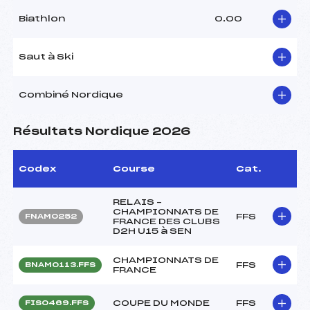
Biathlon
0.00
Saut à Ski
Combiné Nordique
Résultats Nordique 2026
Codex
Course
Cat.
RELAIS –
CHAMPIONNATS DE
FFS
FNAM0252
FRANCE DES CLUBS
D2H U15 à SEN
CHAMPIONNATS DE
FFS
BNAM0113.FFS
FRANCE
COUPE DU MONDE
FFS
FIS0469.FFS