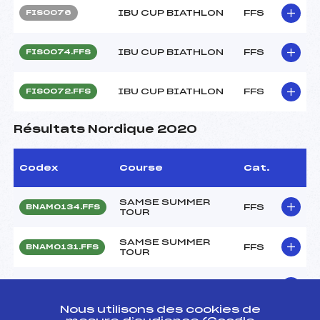
IBU CUP BIATHLON
FFS
FIS0076
IBU CUP BIATHLON
FFS
FIS0074.FFS
IBU CUP BIATHLON
FFS
FIS0072.FFS
Résultats Nordique 2020
Codex
Course
Cat.
SAMSE SUMMER
FFS
BNAM0134.FFS
TOUR
SAMSE SUMMER
FFS
BNAM0131.FFS
TOUR
SAMSE NATIONAL
FFS
BNAM0125.FFS
TOUR
Nous utilisons des cookies de