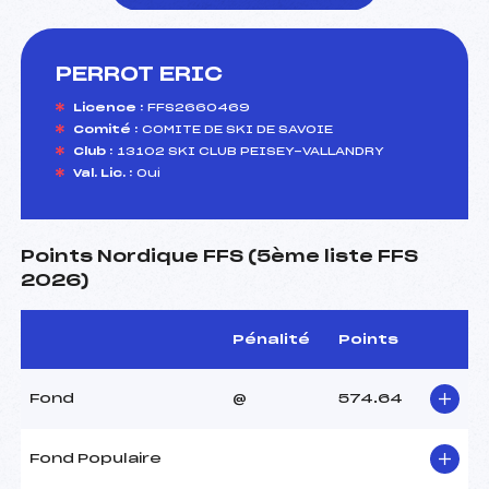
PERROT ERIC
foi(s) le ski
Licence :
FFS2660469
Comité :
COMITE DE SKI DE SAVOIE
Club :
13102 SKI CLUB PEISEY-VALLANDRY
Val. Lic. :
Oui
Points Nordique FFS (5ème liste FFS
2026)
Pénalité
Points
Fond
@
574.64
Fond Populaire