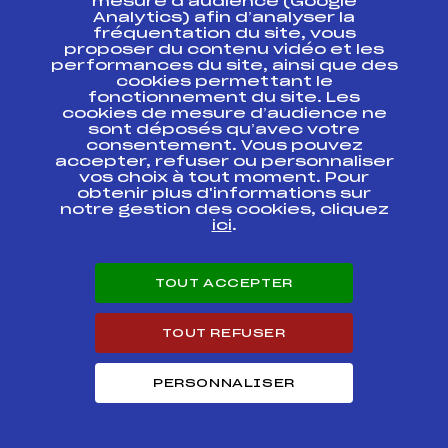
mesure d’audience (Google
SAMSE NATIONAL
FFS
BNAM0123.FFS
TOUR
Analytics) afin d’analyser la
fréquentation du site, vous
proposer du contenu vidéo et les
CHAMPIONNAT D
performances du site, ainsi que des
EUROPE JUNIORS
FFS
FIS0324.FFS
cookies permettant le
BIATHLON
fonctionnement du site. Les
cookies de mesure d’audience ne
CHAMPIONNAT D
sont déposés qu’avec votre
EUROPE JUNIORS
FFS
FIS0322.FFS
consentement. Vous pouvez
BIATHLON
accepter, refuser ou personnaliser
vos choix à tout moment. Pour
obtenir plus d'informations sur
IBU CUP BIATHLON
FFS
FIS0320.FFS
notre gestion des cookies, cliquez
JUNIOR
ici
.
IBU CUP BIATHLON
FFS
FIS0317.FFS
JUNIOR
TOUT ACCEPTER
IBU CUP BIATHLON
FFS
FIS0316.FFS
JUNIOR
TOUT REFUSER
LE MARATHON DU
FFS
FNAM0281.FFS
GRAND BEC (21km)
PERSONNALISER
SAMSE NATIONAL
TOUR U19 / U21 /
FFS
BNAM0063.FFS