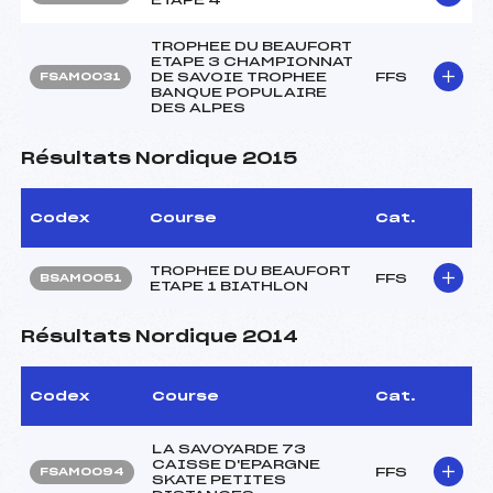
TROPHEE DU BEAUFORT
ETAPE 3 CHAMPIONNAT
DE SAVOIE TROPHEE
FFS
FSAM0031
BANQUE POPULAIRE
DES ALPES
Résultats Nordique 2015
Codex
Course
Cat.
TROPHEE DU BEAUFORT
FFS
BSAM0051
ETAPE 1 BIATHLON
Résultats Nordique 2014
Codex
Course
Cat.
LA SAVOYARDE 73
CAISSE D'EPARGNE
FFS
FSAM0094
SKATE PETITES