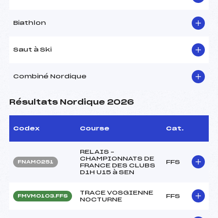
Biathlon
Saut à Ski
Combiné Nordique
Résultats Nordique 2026
Codex
Course
Cat.
RELAIS –
CHAMPIONNATS DE
FFS
FNAM0251
FRANCE DES CLUBS
D1H U15 à SEN
TRACE VOSGIENNE
FFS
FMVM0103.FFS
NOCTURNE