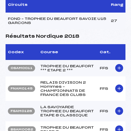
Circuits
Rang
FOND – TROPHEE DU BEAUFORT SAVOIE U15
27
GARCONS
Résultats Nordique 2018
Codex
Course
Cat.
TROPHEE DU BEAUFORT
FFS
OSAM0011
*** ETAPE 2 ***
RELAIS DIVISION 2
Hommes –
FFS
FNAM0145
CHAMPIONNATS DE
FRANCE DES CLUBS
LA SAVOYARDE
TROPHEE DU BEAUFORT
FFS
FSAM0126
ETAPE 8 CLASSIQUE
TROPHEE DU BEAUFORT
FFS
BSAM0062