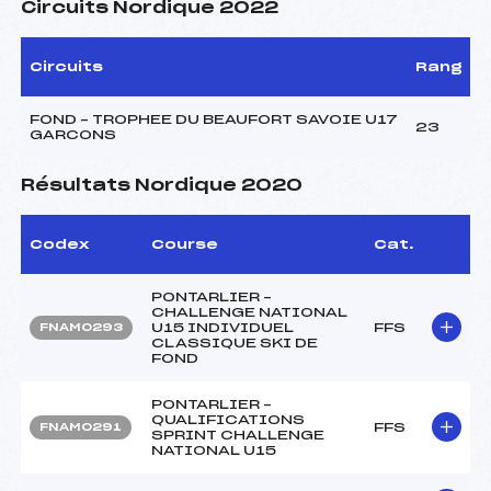
Circuits Nordique 2022
Circuits
Rang
FOND – TROPHEE DU BEAUFORT SAVOIE U17
23
GARCONS
Résultats Nordique 2020
Codex
Course
Cat.
PONTARLIER –
CHALLENGE NATIONAL
U15 INDIVIDUEL
FFS
FNAM0293
CLASSIQUE SKI DE
FOND
PONTARLIER –
QUALIFICATIONS
FFS
FNAM0291
SPRINT CHALLENGE
NATIONAL U15