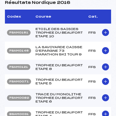
Résultats Nordique 2016
Codex
Course
Cat.
ETOILE DES SAISIES
TROPHEE DU BEAUFORT
FFS
FSAM0161
ETAPE 10
LA SAVOYARDE CAISSE
D'EPARGNE 73
FFS
FSAM0146
MARATHON SKI TOUR 9
TROPHEE DU BEAUFORT
FFS
FSAM0121
ETAPE 8
TROPHEE DU BEAUFORT
FFS
FSAM0071
ETAPE 5
TRACE DU MONOLITHE
TROPHEE DU BEAUFORT
FFS
FSAM0082
ETAPE 6
TROPHEE DU BEAUFORT
FFS
BSAM0031
ETAPE 4