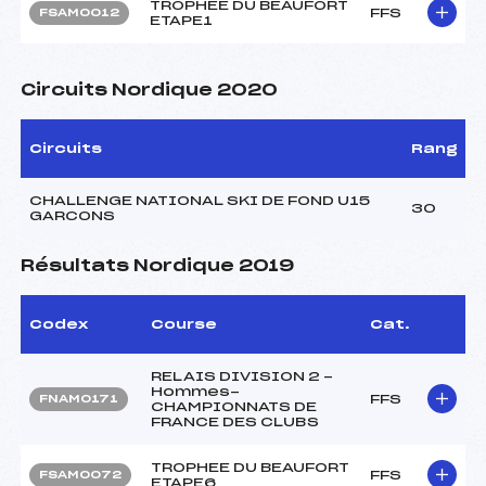
TROPHEE DU BEAUFORT
FFS
FSAM0012
ETAPE1
Circuits Nordique 2020
Circuits
Rang
CHALLENGE NATIONAL SKI DE FOND U15
30
GARCONS
Résultats Nordique 2019
Codex
Course
Cat.
RELAIS DIVISION 2 -
Hommes-
FFS
FNAM0171
CHAMPIONNATS DE
FRANCE DES CLUBS
TROPHEE DU BEAUFORT
FFS
FSAM0072
ETAPE6