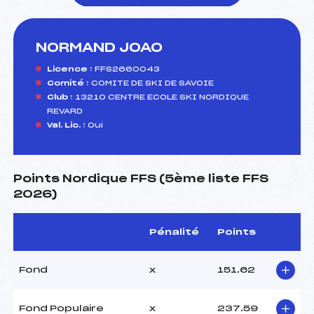
NORMAND JOAO
foi(s) le ski
Licence :
FFS2660043
Comité :
COMITE DE SKI DE SAVOIE
Club :
13210 CENTRE ECOLE SKI NORDIQUE
REVARD
Val. Lic. :
Oui
Points Nordique FFS (5ème liste FFS
2026)
Pénalité
Points
Fond
x
151.62
Fond Populaire
x
237.59