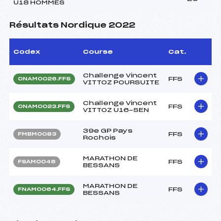
U18 HOMMES
Résultats Nordique 2022
Codex
Course
Cat.
Challenge Vincent
FFS
ONAM0026.FFS
VITTOZ POURSUITE
Challenge Vincent
FFS
ONAM0023.FFS
VITTOZ U16-SEN
39e GP Pays
FFS
FMBM0083
Rochois
MARATHON DE
FFS
FSAM0046
BESSANS
MARATHON DE
FFS
FNAM0064.FFS
BESSANS