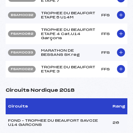
ETAPE 7
TROPHEE DU BEAUFORT
FFS
BSAM0032
ETAPE 5 U14M
TROPHEE DU BEAUFORT
ETAPE 4 Cat.U14
FFS
FSAM0062
Garçons
MARATHON DE
FFS
FSAM0033
BESSANS SK reg
TROPHEE DU BEAUFORT
FFS
FSAM0022
ETAPE 3
Circuits Nordique 2018
Circuits
Rang
FOND – TROPHEE DU BEAUFORT SAVOIE
26
U14 GARCONS