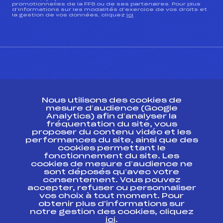
promotionnelles de la FFS ou de ses partenaires. Pour plus
d’informations sur les modalités d’exercice de vos droits et
la gestion de vos données, cliquez
ici
CONTACT
Nous utilisons des cookies de
ESPACE PRESSE
mesure d’audience (Google
Analytics) afin d’analyser la
fréquentation du site, vous
Ressources
proposer du contenu vidéo et les
performances du site, ainsi que des
Pass’Neige
cookies permettant le
Projet sportif fédéral
fonctionnement du site. Les
cookies de mesure d’audience ne
Projet de performance fédéral
sont déposés qu’avec votre
Antidopage
consentement. Vous pouvez
Pôle Développement, Formation, Suivi
accepter, refuser ou personnaliser
Scientifique
vos choix à tout moment. Pour
Listes ministérielles
obtenir plus d'informations sur
notre gestion des cookies, cliquez
Pôle vie de l’athlète
ici
.