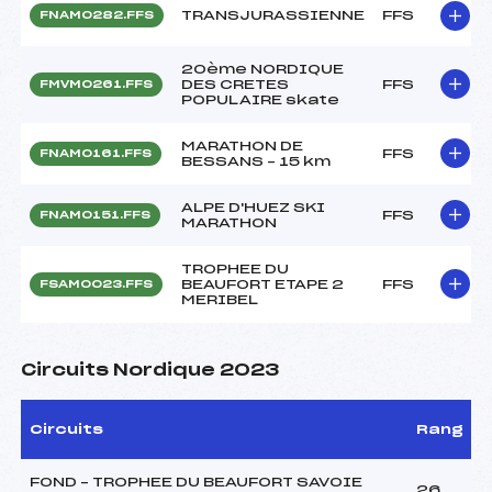
TRANSJURASSIENNE
FFS
FNAM0282.FFS
20ème NORDIQUE
DES CRETES
FFS
FMVM0261.FFS
POPULAIRE skate
MARATHON DE
FFS
FNAM0161.FFS
BESSANS – 15 km
ALPE D'HUEZ SKI
FFS
FNAM0151.FFS
MARATHON
TROPHEE DU
BEAUFORT ETAPE 2
FFS
FSAM0023.FFS
MERIBEL
Circuits Nordique 2023
Circuits
Rang
FOND – TROPHEE DU BEAUFORT SAVOIE
26