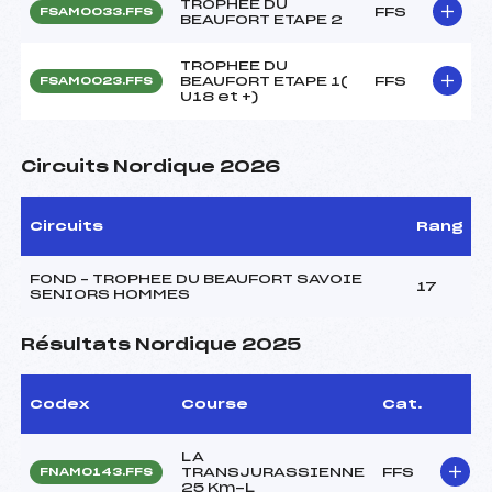
TROPHEE DU
FFS
FSAM0033.FFS
BEAUFORT ETAPE 2
TROPHEE DU
BEAUFORT ETAPE 1(
FFS
FSAM0023.FFS
U18 et +)
Circuits Nordique 2026
Circuits
Rang
FOND – TROPHEE DU BEAUFORT SAVOIE
17
SENIORS HOMMES
Résultats Nordique 2025
Codex
Course
Cat.
LA
TRANSJURASSIENNE
FFS
FNAM0143.FFS
25 Km-L