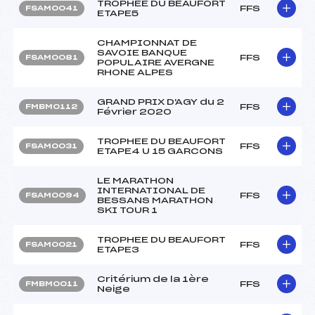
TROPHEE DU BEAUFORT
FFS
FSAM0041
ETAPE5
CHAMPIONNAT DE
SAVOIE BANQUE
FFS
FSAM0081
POPULAIRE AVERGNE
RHONE ALPES
GRAND PRIX D'AGY du 2
FFS
FMBM0112
Février 2020
TROPHEE DU BEAUFORT
FFS
FSAM0031
ETAPE4 U 15 GARCONS
LE MARATHON
INTERNATIONAL DE
FFS
FSAM0094
BESSANS MARATHON
SKI TOUR 1
TROPHEE DU BEAUFORT
FFS
FSAM0021
ETAPE3
Critérium de la 1ère
FFS
FMBM0011
Neige