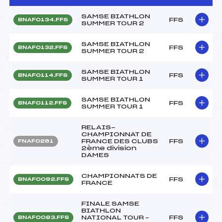
SAMSE BIATHLON
FFS
BNAF0134.FFS
SUMMER TOUR 2
SAMSE BIATHLON
FFS
BNAF0132.FFS
SUMMER TOUR 2
SAMSE BIATHLON
FFS
BNAF0114.FFS
SUMMER TOUR 1
SAMSE BIATHLON
FFS
BNAF0112.FFS
SUMMER TOUR 1
RELAIS-
CHAMPIONNAT DE
FRANCE DES CLUBS
FFS
FNAF0261
2ème division
DAMES
CHAMPIONNATS DE
FFS
BNAF0092.FFS
FRANCE
FINALE SAMSE
BIATHLON
NATIONAL TOUR –
FFS
BNAF0083.FFS