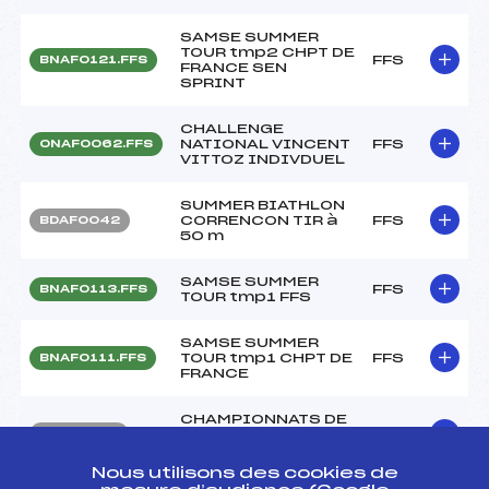
SAMSE SUMMER
TOUR tmp2 CHPT DE
FFS
BNAF0121.FFS
FRANCE SEN
SPRINT
CHALLENGE
NATIONAL VINCENT
FFS
ONAF0062.FFS
VITTOZ INDIVDUEL
SUMMER BIATHLON
CORRENCON TIR à
FFS
BDAF0042
50 m
SAMSE SUMMER
FFS
BNAF0113.FFS
TOUR tmp1 FFS
SAMSE SUMMER
TOUR tmp1 CHPT DE
FFS
BNAF0111.FFS
FRANCE
CHAMPIONNATS DE
FRANCE ELITE
FFS
BNAF0102
BIATHLON 2021
Nous utilisons des cookies de