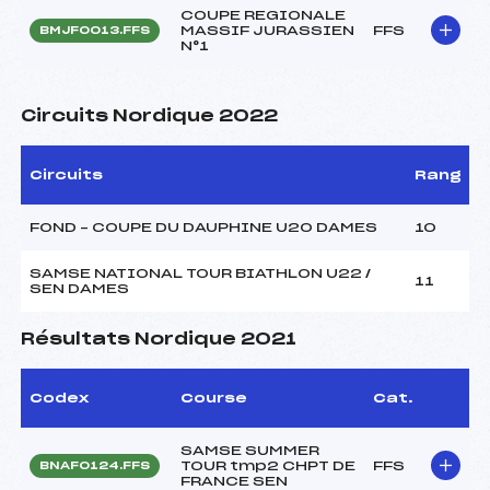
COUPE REGIONALE
MASSIF JURASSIEN
FFS
BMJF0013.FFS
N°1
Circuits Nordique 2022
Circuits
Rang
FOND – COUPE DU DAUPHINE U20 DAMES
10
SAMSE NATIONAL TOUR BIATHLON U22 /
11
SEN DAMES
Résultats Nordique 2021
Codex
Course
Cat.
SAMSE SUMMER
TOUR tmp2 CHPT DE
FFS
BNAF0124.FFS
FRANCE SEN