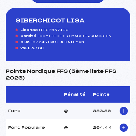
SIBERCHICOT LISA
foi(s) le ski
Licence :
FFS2657180
Comité :
COMITE DE SKI MASSIF JURASSIEN
Club :
07245 HAUT JURA LEMAN
Val. Lic. :
Oui
Points Nordique FFS (5ème liste FFS
2026)
Pénalité
Points
Fond
@
383.86
Fond Populaire
@
264.44