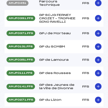
Parcours
FFS
AMJF0451
Technique
GP SCJG FERNEY
CROZET – TROPHEE
FFS
AMJF0391.FFS
GINO RAVELLI
GPJ de Morteau
FFS
AMJF0371.FFS
GP du SCMBM
FFS
AMJF0131.FFS
GP de Lamoura
FFS
AMJF0351.FFS
GP des Rousses
FFS
AMJF0111.FFS
GP des Jeunes de
FFS
AMJF0141.FFS
la Ville de Divonne
GP du Lizon
FFS
AMJF0271.FFS