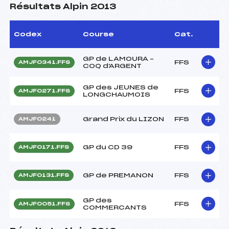
Résultats Alpin 2013
Codex
Course
Cat.
GP de LAMOURA –
FFS
AMJF0341.FFS
COQ d'ARGENT
GP des JEUNES de
FFS
AMJF0271.FFS
LONGCHAUMOIS
Grand Prix du LIZON
FFS
AMJF0241
GP du CD 39
FFS
AMJF0171.FFS
GP de PREMANON
FFS
AMJF0131.FFS
GP des
FFS
AMJF0051.FFS
COMMERCANTS