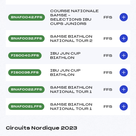
COURSE NATIONALE
SAMSE –
FFS
BNAF0042.FFS
SELECTIONS IBU
CUPS JUNIORS
SAMSE BIATHLON
FFS
BNAF0032.FFS
NATIONAL TOUR 2
IBU JUN CUP
FFS
FIS0040.FFS
BIATHLON
IBU JUN CUP
FFS
FIS0036.FFS
BIATHLON
SAMSE BIATHLON
FFS
BNAF0022.FFS
NATIONAL TOUR 1
SAMSE BIATHLON
FFS
BNAF0021.FFS
NATIONAL TOUR 1
Circuits Nordique 2023