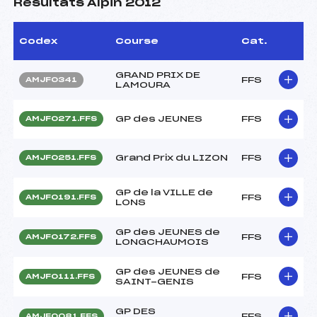
Résultats Alpin 2012
Codex
Course
Cat.
GRAND PRIX DE
FFS
AMJF0341
LAMOURA
GP des JEUNES
FFS
AMJF0271.FFS
Grand Prix du LIZON
FFS
AMJF0251.FFS
GP de la VILLE de
FFS
AMJF0191.FFS
LONS
GP des JEUNES de
FFS
AMJF0172.FFS
LONGCHAUMOIS
GP des JEUNES de
FFS
AMJF0111.FFS
SAINT-GENIS
GP DES
FFS
AMJF0081.FFS