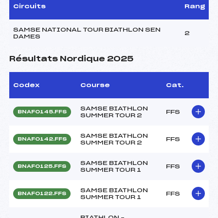
Circuits
Rang
SAMSE NATIONAL TOUR BIATHLON SEN
2
DAMES
Résultats Nordique 2025
Codex
Course
Cat.
SAMSE BIATHLON
FFS
BNAF0145.FFS
SUMMER TOUR 2
SAMSE BIATHLON
FFS
BNAF0142.FFS
SUMMER TOUR 2
SAMSE BIATHLON
FFS
BNAF0125.FFS
SUMMER TOUR 1
SAMSE BIATHLON
FFS
BNAF0122.FFS
SUMMER TOUR 1
BIATHLON –