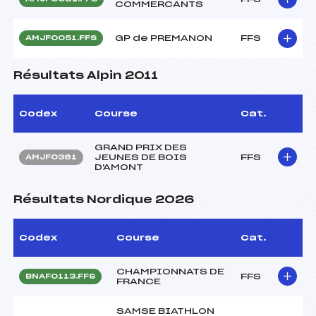
COMMERCANTS
GP de PREMANON
FFS
AMJF0051.FFS
Résultats Alpin 2011
Codex
Course
Cat.
GRAND PRIX DES
JEUNES DE BOIS
FFS
AMJF0361
D'AMONT
Résultats Nordique 2026
Codex
Course
Cat.
CHAMPIONNATS DE
FFS
BNAF0113.FFS
FRANCE
SAMSE BIATHLON