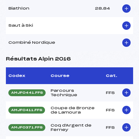
Biathlon
28.84
Saut à Ski
Combiné Nordique
Résultats Alpin 2016
Codex
Course
Cat.
Parcours
FFS
AMJF0441.FFS
Technique
Coupe de Bronze
FFS
AMJF0411.FFS
de Lamoura
Coq d'Argent de
FFS
AMJF0371.FFS
Ferney