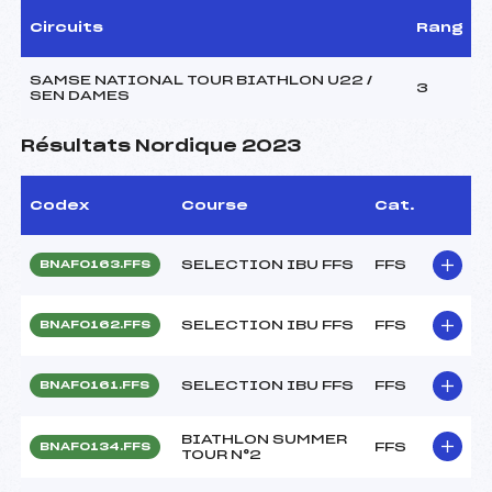
Circuits
Rang
SAMSE NATIONAL TOUR BIATHLON U22 /
3
SEN DAMES
Résultats Nordique 2023
Codex
Course
Cat.
SELECTION IBU FFS
FFS
BNAF0163.FFS
SELECTION IBU FFS
FFS
BNAF0162.FFS
SELECTION IBU FFS
FFS
BNAF0161.FFS
BIATHLON SUMMER
FFS
BNAF0134.FFS
TOUR N°2