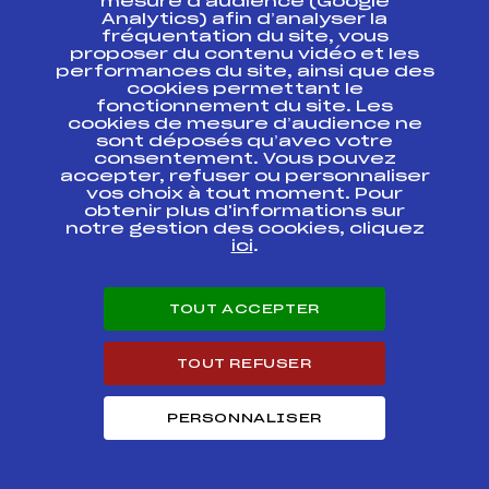
mesure d’audience (Google
Résultats Nordique 2020
Analytics) afin d’analyser la
fréquentation du site, vous
proposer du contenu vidéo et les
Codex
Course
Cat.
performances du site, ainsi que des
cookies permettant le
fonctionnement du site. Les
SAMSE SUMMER
cookies de mesure d’audience ne
FFS
BNAF0137.FFS
TOUR
sont déposés qu’avec votre
consentement. Vous pouvez
accepter, refuser ou personnaliser
SAMSE SUMMER
FFS
BNAF0133.FFS
vos choix à tout moment. Pour
TOUR
obtenir plus d'informations sur
notre gestion des cookies, cliquez
SAMSE NATIONAL
ici
.
FFS
BNAF0124.FFS
TOUR
SAMSE NATIONAL
TOUT ACCEPTER
FFS
BNAF0121.FFS
TOUR
TOUT REFUSER
SAMSE NATIONAL
TOUR U19 / U21 /
FFS
BNAF0063.FFS
SENIOR
PERSONNALISER
SAMSE NATIONAL
TOUR U19 / U21 /
FFS
BNAF0061.FFS
SENIOR