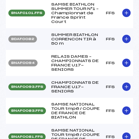
SAMSE BIATHLON
SUMMER TOUR N°1 –
Championnat de
FFS
BNAF0101.FFS
France Sprint
Court
SUMMER BIATHLON
CORRENCON TIR à
FFS
BDAF0082
50 m
RELAIS DAMES –
CHAMPIONNATS DE
FFS
BNAF0094
FRANCE U17-
SENIORS
CHAMPIONNATS DE
FRANCE U17-
FFS
BNAF0093.FFS
SENIORS
SAMSE NATIONAL
TOUR tmp6 / COUPE
FFS
BNAF0083.FFS
DE FRANCE DE
BIATHLON
SAMSE NATIONAL
TOUR tmp6 / COUPE
FFS
BNAF0081.FFS
DE FRANCE DE