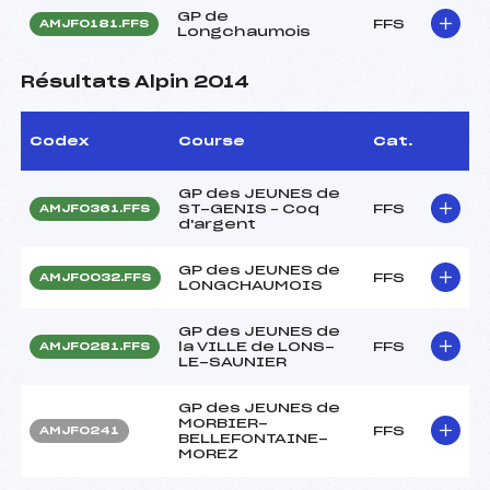
GP de
FFS
AMJF0181.FFS
Longchaumois
Résultats Alpin 2014
Codex
Course
Cat.
GP des JEUNES de
ST-GENIS – Coq
FFS
AMJF0361.FFS
d'argent
GP des JEUNES de
FFS
AMJF0032.FFS
LONGCHAUMOIS
GP des JEUNES de
la VILLE de LONS-
FFS
AMJF0281.FFS
LE-SAUNIER
GP des JEUNES de
MORBIER-
FFS
AMJF0241
BELLEFONTAINE-
MOREZ