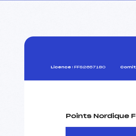
Licence :
FFS2657180
Comité
Points Nordique F