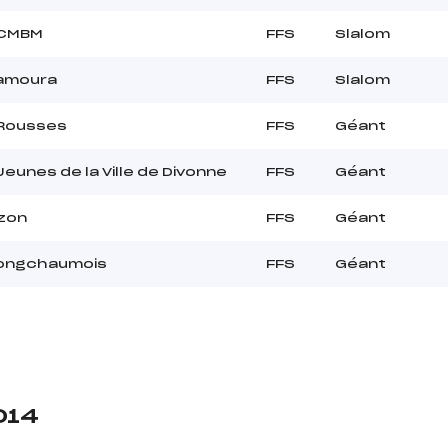
SCMBM
FFS
Slalom
Lamoura
FFS
Slalom
 Rousses
FFS
Géant
eunes de la Ville de Divonne
FFS
Géant
izon
FFS
Géant
Longchaumois
FFS
Géant
014