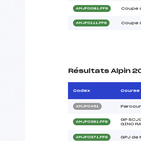
Coupe 
AMJF0081.FFS
Coupe d
AMJF0111.FFS
Résultats Alpin 2
Codex
Course
Parcour
AMJF0451
GP SCJG
AMJF0391.FFS
GINO RA
GPJ de
AMJF0371.FFS