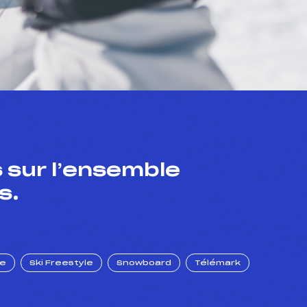
 sur l’ensemble
s.
ue
Ski Freestyle
Snowboard
Télémark