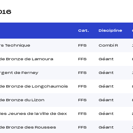
016
Cat.
Discipline
rs Technique
FFS
Combi R
de Bronze de Lamoura
FFS
Géant
rgent de Ferney
FFS
Géant
de Bronze de Longchaumois
FFS
Géant
e Bronze du Lizon
FFS
Géant
es Jeunes de la Ville de Gex
FFS
Géant
de Bronze des Rousses
FFS
Géant