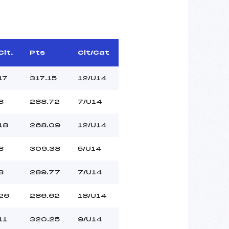
Clt.
Pts
Clt/Cat
17
317.15
12/U14
8
288.72
7/U14
18
268.09
12/U14
8
309.38
5/U14
8
289.77
7/U14
26
286.62
18/U14
11
320.25
9/U14