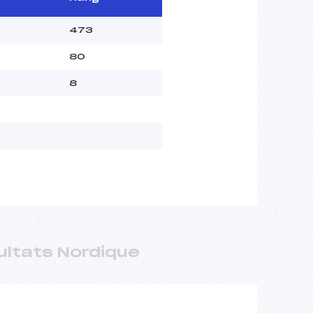
473
80
8
ultats Nordique