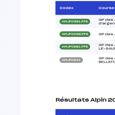
Codex
Course
GP des 
AMJF0361.FFS
d'argen
GP des
AMJF0032.FFS
GP des 
AMJF0281.FFS
LE-SAU
GP des
AMJF0241
BELLEF
Résultats Alpin 2