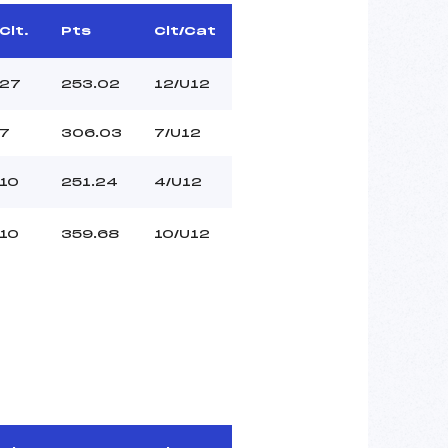
Clt.
Pts
Clt/Cat
27
253.02
12/U12
7
306.03
7/U12
10
251.24
4/U12
10
359.68
10/U12