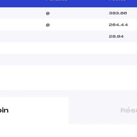
@
383.86
@
264.44
28.84
pin
Rés