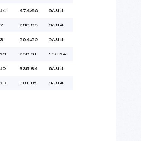
14
474.60
9/U14
7
283.89
6/U14
3
294.22
2/U14
16
256.91
13/U14
10
335.84
6/U14
10
301.15
8/U14