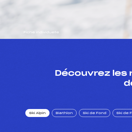
Fiche individuelle
Découvrez les 
d
Ski Alpin
Biathlon
Ski de Fond
Ski de 