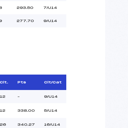
8
293.50
7/U14
9
277.70
9/U14
Clt.
Pts
Clt/Cat
12
–
9/U14
12
338.00
5/U14
26
340.27
16/U14