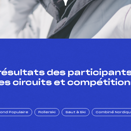
résultats des participants
es circuits et compétition
Fond Populaire
Rollerski
Saut à Ski
Combiné Nordiq