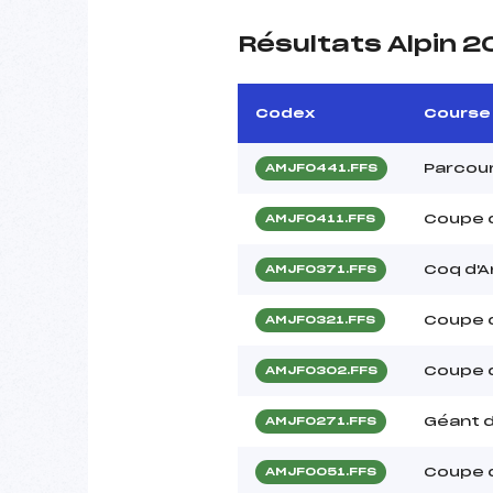
Résultats Alpin 2
Codex
Course
Parcou
AMJF0441.FFS
Coupe 
AMJF0411.FFS
Coq d'A
AMJF0371.FFS
Coupe 
AMJF0321.FFS
Coupe d
AMJF0302.FFS
Géant d
AMJF0271.FFS
Coupe 
AMJF0051.FFS