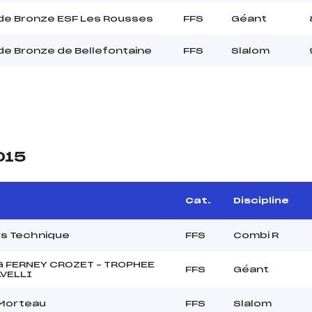
de Bronze ESF Les Rousses
FFS
Géant
e Bronze de Bellefontaine
FFS
Slalom
015
Cat.
Discipline
s Technique
FFS
Combi R
 FERNEY CROZET – TROPHEE
FFS
Géant
VELLI
 Morteau
FFS
Slalom