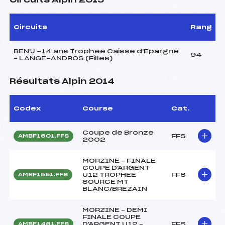
Circuits Alpin 2015
Circuits
Rang
BEN'J -14 ans Trophee Caisse d'Epargne
94
– LANGE-ANDROS (Filles)
Résultats Alpin 2014
Codex
Course
Cat.
Coupe de Bronze
FFS
AMBF1601.FFS
2002
MORZINE – FINALE
COUPE D'ARGENT
U12 TROPHEE
FFS
AMBF1551.FFS
SOURCE MT
BLANC/BREZAIN
MORZINE – DEMI
FINALE COUPE
D'ARGENT U12 –
FFS
AMBF1461.FFS