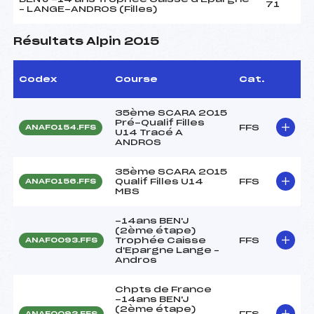
71
– LANGE-ANDROS (Filles)
Résultats Alpin 2015
Codex
Course
Cat.
35ème SCARA 2015
Pré-Qualif Filles
FFS
ANAF0154.FFS
U14 Tracé A
ANDROS
35ème SCARA 2015
Qualif Filles U14
FFS
ANAF0156.FFS
MBS
-14ans BEN'J
(2ème étape)
Trophée Caisse
FFS
ANAF0093.FFS
d'Epargne Lange –
Andros
Chpts de France
-14ans BEN'J
(2ème étape)
FFS
ANAF0092.FFS