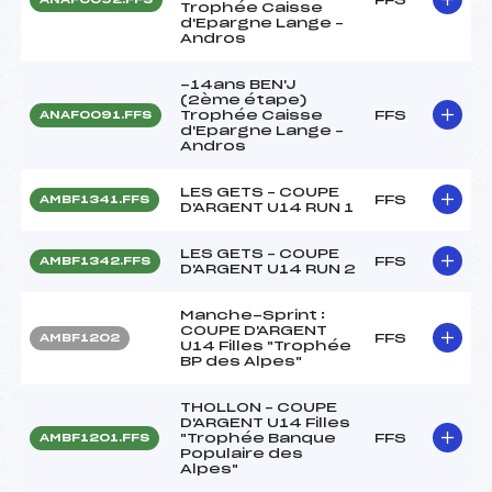
Trophée Caisse
d'Epargne Lange –
Andros
-14ans BEN'J
(2ème étape)
Trophée Caisse
FFS
ANAF0091.FFS
d'Epargne Lange –
Andros
LES GETS – COUPE
FFS
AMBF1341.FFS
D'ARGENT U14 RUN 1
LES GETS – COUPE
FFS
AMBF1342.FFS
D'ARGENT U14 RUN 2
Manche-Sprint :
COUPE D'ARGENT
FFS
AMBF1202
U14 Filles "Trophée
BP des Alpes"
THOLLON – COUPE
D'ARGENT U14 Filles
"Trophée Banque
FFS
AMBF1201.FFS
Populaire des
Alpes"