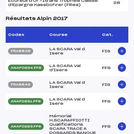
Ecureuil d'Or -16 ans Trophée Caisse
28
d'Epargne Kassbohrer (Filles)
Résultats Alpin 2017
Codex
Course
Cat.
LA SCARA Val d
FIS
FRA6646
Isere
LA SCARA Val
FFS
ANAF0234.FFS
d'Isere
LA SCARA Val d
FIS
FRA6642
Isere
LA SCARA Val d
FFS
ANAF0231.FFS
Isere
Mémorial
H.SCARAFFIOTTI
Qualifications
FFS
ANAF0223.FFS
SCARA TRACE A
DOSSARDS BANQUE