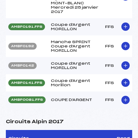
MONT-BLANC
Mercredi 25 janvier
2017
Coupe d'Argent
FFS
AMBF0191.FFS
MORILLON
Manche SPRINT
Coupe d'Argent
FFS
AMBF0192
MORILLON
Coupe d'Argent
FFS
AMBF0142
MORILLON
Coupe d'Argent
FFS
AMBF0141.FFS
Morillon
COUPE D'ARGENT
FFS
AMBF0081.FFS
Circuits Alpin 2017