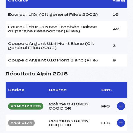
Circuits
Rang
Ecureuil d'Or (Clt général Filles 2002)
16
Ecureuil d'Or -16 ans Trophée Caisse
42
d'Epargne Kassbohrer (Filles)
Coupe d'Argent U14 Mont Blanc (Clt
3
général Filles 2002)
Coupe d'Argent U16 Mont Blanc (Fille)
9
Résultats Alpin 2016
Codex
Course
Cat.
22ème SKIOPEN
FFS
ANAF0179.FFS
COQ D'OR
22ème SKIOPEN
FFS
ANAF0174
COQ D'OR