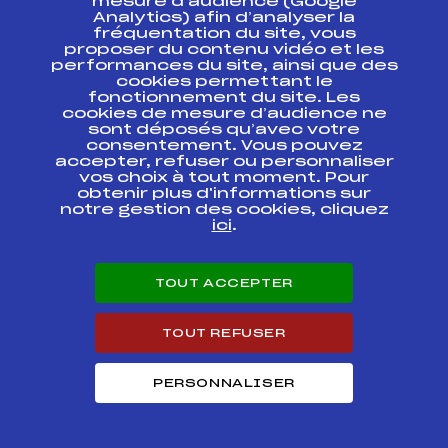
mesure d’audience (Google
Analytics) afin d’analyser la
COUPE DE BRONZE
FFS
AMBF0401.FFS
fréquentation du site, vous
proposer du contenu vidéo et les
performances du site, ainsi que des
cookies permettant le
Résultats Alpin 2011
fonctionnement du site. Les
cookies de mesure d’audience ne
sont déposés qu’avec votre
Codex
Course
Cat.
consentement. Vous pouvez
accepter, refuser ou personnaliser
vos choix à tout moment. Pour
MICRO COUPE
FFS
AMBF1291.FFS
obtenir plus d'informations sur
notre gestion des cookies, cliquez
ici
.
MICRO COUPE –
MASSIF DU JAILLET
FFS
AMBF0541.FFS
– MERCREDI 02
FEVRIER 2011
TOUT ACCEPTER
Résultats Freestyle 2016
TOUT REFUSER
Codex
Course
Cat.
PERSONNALISER
Championnat de
France de Skicross
FFS
RNAF0212.FFS