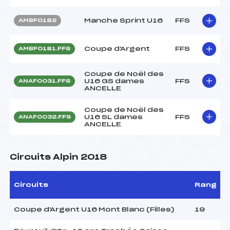
Manche Sprint U16
FFS
AMBF0182
Coupe d'Argent
FFS
AMBF0181.FFS
Coupe de Noël des
U16 GS dames
FFS
ANAF0031.FFS
ANCELLE
Coupe de Noël des
U16 SL dames
FFS
ANAF0032.FFS
ANCELLE
Circuits Alpin 2018
Circuits
Rang
Coupe d'Argent U16 Mont Blanc (Filles)
19