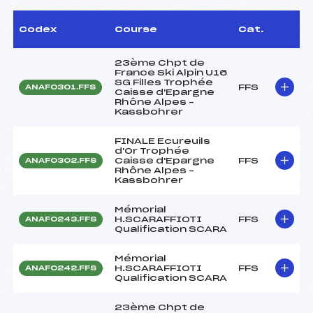
Codex
Course
Cat.
23ème Chpt de
France Ski Alpin U16
SG Filles Trophée
FFS
ANAF0301.FFS
Caisse d'Epargne
Rhône Alpes –
Kassbohrer
FINALE Ecureuils
d'Or Trophée
Caisse d'Epargne
FFS
ANAF0302.FFS
Rhône Alpes –
Kassbohrer
Mémorial
H.SCARAFFIOTI
FFS
ANAF0243.FFS
Qualification SCARA
Mémorial
H.SCARAFFIOTI
FFS
ANAF0242.FFS
Qualification SCARA
23ème Chpt de