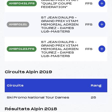
"QUALIF COUPE
FFS
AMBF0431.FFS
FEDERATION"
ST JEAN D'AULPS –
GRAND PRIX VITAM
MEMORIAL ADRIEN
FFS
AMBF0121
TOUREZ – DAMES
U16-MASTERS
ST JEAN D'AULPS –
GRAND PRIX VITAM
MEMORIAL ADRIEN
FFS
AMBF0123.FFS
TOUREZ – DAMES
U18-MASTERS
Circuits Alpin 2019
Circuits
Rang
Ski Promo National Tour Dames
25
Résultats Alpin 2018