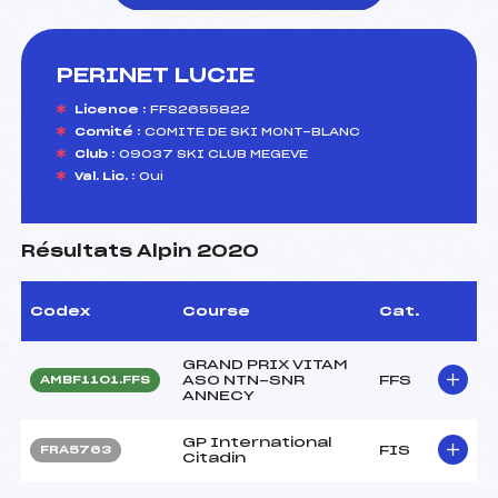
PERINET LUCIE
foi(s) le ski
Licence :
FFS2655822
Comité :
COMITE DE SKI MONT-BLANC
Club :
09037 SKI CLUB MEGEVE
Val. Lic. :
Oui
Résultats Alpin 2020
Codex
Course
Cat.
GRAND PRIX VITAM
ASO NTN-SNR
FFS
AMBF1101.FFS
ANNECY
GP International
FIS
FRA5763
Citadin