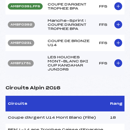
COUPE D'ARGENT
FFS
AMBF0391.FFS
TROPHEE BPA
Manche-Sprint :
COUPE D'ARGENT
FFS
AMBF0392
TROPHEE BPA
COUPE DE BRONZE
FFS
AMBF0231
U14
LES HOUCHES
MONT-BLANC SKI
FFS
AMBF1751
CUP KANDAHAR
JUNIORS
Circuits Alpin 2016
Circuits
Rang
Coupe d'Argent U14 Mont Blanc (Fille)
18
BEN'J -14 ans Trophee Caisse d'Epargne