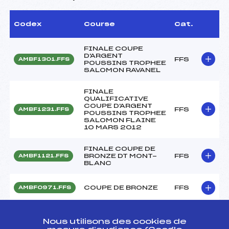
Codex
Course
Cat.
FINALE COUPE
D'ARGENT
FFS
AMBF1301.FFS
POUSSINS TROPHEE
SALOMON RAVANEL
FINALE
QUALIFICATIVE
COUPE D'ARGENT
FFS
AMBF1231.FFS
POUSSINS TROPHEE
SALOMON FLAINE
10 MARS 2012
FINALE COUPE DE
BRONZE DT MONT-
FFS
AMBF1121.FFS
BLANC
COUPE DE BRONZE
FFS
AMBF0971.FFS
COUPE DE BRONZE
FFS
AMBF0691.FFS
POUSSINS
Nous utilisons des cookies de