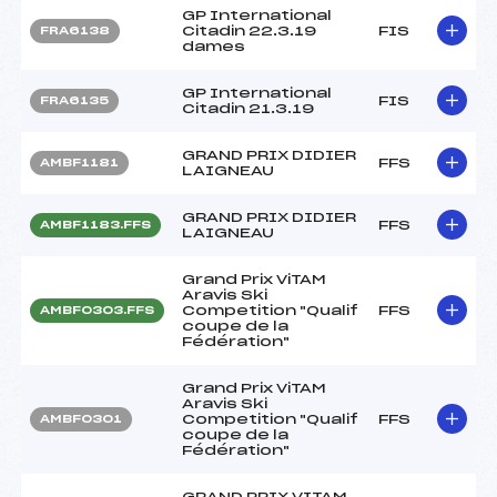
GP International
Citadin 22.3.19
FIS
FRA6138
dames
GP International
FIS
FRA6135
Citadin 21.3.19
GRAND PRIX DIDIER
FFS
AMBF1181
LAIGNEAU
GRAND PRIX DIDIER
FFS
AMBF1183.FFS
LAIGNEAU
Grand Prix ViTAM
Aravis Ski
Competition "Qualif
FFS
AMBF0303.FFS
coupe de la
Fédération"
Grand Prix ViTAM
Aravis Ski
Competition "Qualif
FFS
AMBF0301
coupe de la
Fédération"
GRAND PRIX VITAM