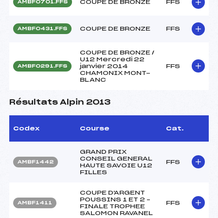
COUPE DE BRONZE
FFS
AMBF0701.FFS
COUPE DE BRONZE
FFS
AMBF0431.FFS
COUPE DE BRONZE /
U12 Mercredi 22
janvier 2014
FFS
AMBF0291.FFS
CHAMONIX MONT-
BLANC
Résultats Alpin 2013
Codex
Course
Cat.
GRAND PRIX
CONSEIL GENERAL
FFS
AMBF1442
HAUTE SAVOIE U12
FILLES
COUPE D'ARGENT
POUSSINS 1 ET 2 –
FFS
AMBF1411
FINALE TROPHEE
SALOMON RAVANEL