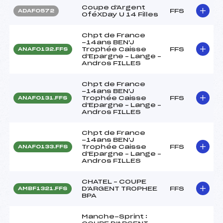
Coupe d'Argent
FFS
ADAF0572
OféXDay U 14 Filles
Chpt de France
-14ans BEN'J
Trophée Caisse
FFS
ANAF0132.FFS
d'Epargne – Lange –
Andros FILLES
Chpt de France
-14ans BEN'J
Trophée Caisse
FFS
ANAF0131.FFS
d'Epargne – Lange –
Andros FILLES
Chpt de France
-14ans BEN'J
Trophée Caisse
FFS
ANAF0133.FFS
d'Epargne – Lange –
Andros FILLES
CHATEL – COUPE
D'ARGENT TROPHEE
FFS
AMBF1321.FFS
BPA
Manche-Sprint :