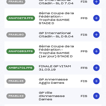
FIS
FRA6161
Citadin – SL D 7.04
8ème Coupe de la
Fédération –
FFS
ANAF0279.FFS
Trophée SAMSE
STADE D
GP International
FIS
FRA6160
Citadin – SL D 6.04
8ème Coupe de la
Fédération –
FFS
ANAF0263.FFS
Trophée SAMSE
(1er jour) STADE D
FINALE GP VITAM
FFS
AMBF1701.FFS
31.03.19
GP Annemasse
FIS
FRA6145
Agglo Dames
GP Ville
d'Annemasse
FIS
FRA6143
Dames