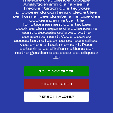
mesure d’audience (Google
FOND RELAIS
Analytics) afin d’analyser la
MIXTES
FFS
FNAT0112
fréquentation du site, vous
CHAMPIONNATS DE
proposer du contenu vidéo et les
FRANCE U16
performances du site, ainsi que des
cookies permettant le
FINALE
fonctionnement du site. Les
CHAMPIONNATS DE
FFS
FNAM0111.FFS
cookies de mesure d’audience ne
FRANCE U16
sont déposés qu’avec votre
consentement. Vous pouvez
accepter, refuser ou personnaliser
COURSE JEUNES
MOUTHE
FFS
FMJM0263
vos choix à tout moment. Pour
25/02/2017
obtenir plus d'informations sur
notre gestion des cookies, cliquez
ici
.
CHALLENGE LUC
FFS
FMJM0234
VUILLET
TOUT ACCEPTER
CHAMPIONNATS DE
FRANCE U16 2ème
FFS
FNAM0082.FFS
ETAPE
TOUT REFUSER
CHAMPIONNATS DE
FRANCE U16 2ème
FFS
FNAM0083
PERSONNALISER
ETAPE
CHAMPIONNATS DE
FRANCE U16 2ème
FFS
FNAM0081.FFS