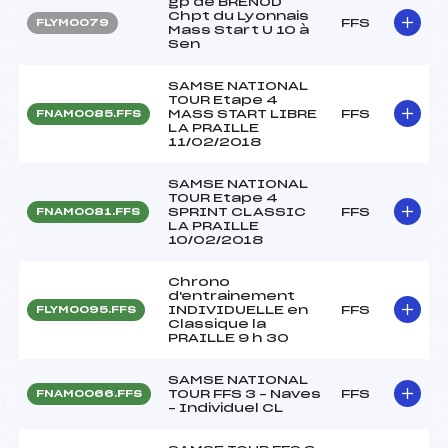
gp de BRENOD
Chpt du Lyonnais
FFS
FLYM0079
Mass Start U 10 à
Sen
SAMSE NATIONAL
TOUR Etape 4
MASS START LIBRE
FFS
FNAM0085.FFS
LA PRAILLE
11/02/2018
SAMSE NATIONAL
TOUR Etape 4
SPRINT CLASSIC
FFS
FNAM0081.FFS
LA PRAILLE
10/02/2018
Chrono
d'entrainement
INDIVIDUELLE en
FFS
FLYM0095.FFS
Classique la
PRAILLE 9 h 30
SAMSE NATIONAL
TOUR FFS 3 – Naves
FFS
FNAM0066.FFS
– Individuel CL