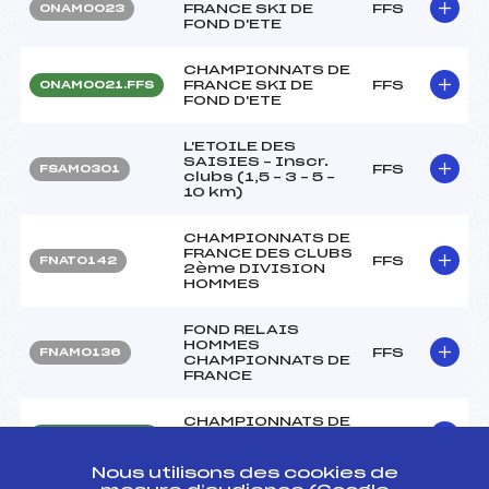
FRANCE SKI DE
FFS
ONAM0023
FOND D'ETE
CHAMPIONNATS DE
FRANCE SKI DE
FFS
ONAM0021.FFS
FOND D'ETE
L'ETOILE DES
SAISIES – Inscr.
FFS
FSAM0301
clubs (1,5 – 3 – 5 –
10 km)
CHAMPIONNATS DE
FRANCE DES CLUBS
FFS
FNAT0142
2ème DIVISION
HOMMES
FOND RELAIS
HOMMES
FFS
FNAM0136
CHAMPIONNATS DE
FRANCE
CHAMPIONNATS DE
FRANCE
FFS
FNAM0131.FFS
INDIVIDUELS FOND
Nous utilisons des cookies de