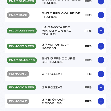
FFS
FNAM0171.FFS
FRANCE
SNT6 FFS COUPE DE
FFS
FNAM0173
FRANCE
LA SAVOYARDE
MARATHON SKI
FFS
FNAM0333.FFS
TOUR 8
GP Valromey-
FFS
FLYM0076.FFS
Retord
SNT 5 FFS COUPE
FFS
FNAM0148.FFS
DE FRANCE
GP POIZAT
FFS
FLYM0067
GP POIZAT
FFS
FLYM0068.FFS
GP Brénod-
FFS
FLYM0047
Corcelles