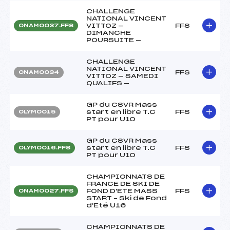
CHALLENGE
NATIONAL VINCENT
VITTOZ —
FFS
ONAM0037.FFS
DIMANCHE
POURSUITE —
CHALLENGE
NATIONAL VINCENT
FFS
ONAM0034
VITTOZ — SAMEDI
QUALIFS —
GP du CSVR Mass
start en libre T.C
FFS
OLYM0015
PT pour U10
GP du CSVR Mass
start en libre T.C
FFS
OLYM0016.FFS
PT pour U10
CHAMPIONNATS DE
FRANCE DE SKI DE
FOND D'ETE MASS
FFS
ONAM0027.FFS
START – Ski de Fond
d'Eté U16
CHAMPIONNATS DE