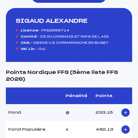
SIGAUD ALEXANDRE
foi(s) le ski
Licence :
FFS2655714
Comité :
CS DU LYONNAIS ET PAYS DE L AIN
Club :
08305 U.S CORMARANCHE EN BUGEY
Val. Lic. :
Oui
Points Nordique FFS (5ème liste FFS
2026)
Pénalité
Points
Fond
@
233.15
Fond Populaire
x
482.13