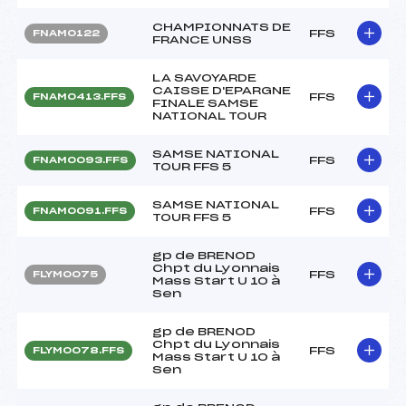
CHAMPIONNATS DE
FFS
FNAM0122
FRANCE UNSS
LA SAVOYARDE
CAISSE D'EPARGNE
FFS
FNAM0413.FFS
FINALE SAMSE
NATIONAL TOUR
SAMSE NATIONAL
FFS
FNAM0093.FFS
TOUR FFS 5
SAMSE NATIONAL
FFS
FNAM0091.FFS
TOUR FFS 5
gp de BRENOD
Chpt du Lyonnais
FFS
FLYM0075
Mass Start U 10 à
Sen
gp de BRENOD
Chpt du Lyonnais
FFS
FLYM0078.FFS
Mass Start U 10 à
Sen