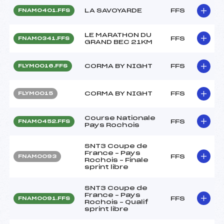
LA SAVOYARDE
FFS
FNAM0401.FFS
LE MARATHON DU
FFS
FNAM0341.FFS
GRAND BEC 21KM
CORMA BY NIGHT
FFS
FLYM0016.FFS
CORMA BY NIGHT
FFS
FLYM0015
Course Nationale
FFS
FNAM0452.FFS
Pays Rochois
SNT3 Coupe de
France – Pays
FFS
FNAM0093
Rochois – Finale
sprint libre
SNT3 Coupe de
France – Pays
FFS
FNAM0091.FFS
Rochois – Qualif
sprint libre