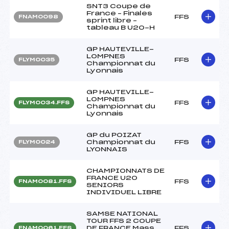
SNT3 Coupe de
France – Finales
FFS
FNAM0098
sprint libre –
tableau B U20-H
GP HAUTEVILLE-
LOMPNES
FFS
FLYM0035
Championnat du
Lyonnais
GP HAUTEVILLE-
LOMPNES
FFS
FLYM0034.FFS
Championnat du
Lyonnais
GP du POIZAT
Championnat du
FFS
FLYM0024
LYONNAIS
CHAMPIONNATS DE
FRANCE U20
FFS
FNAM0081.FFS
SENIORS
INDIVIDUEL LIBRE
SAMSE NATIONAL
TOUR FFS 2 COUPE
DE FRANCE Mass
FFS
FNAM0061.FFS