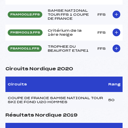
SAMSE NATIONAL
TOUR FFS 1 COUPE
FFS
FNAM0012.FFS
DE FRANCE
Critérium de la
FFS
FMBM0013.FFS
1ère Neige
TROPHEE DU
FFS
FSAM0011.FFS
BEAUFORT ETAPE1
Circuits Nordique 2020
Circuits
Rang
COUPE DE FRANCE SAMSE NATIONAL TOUR
50
SKI DE FOND U20 HOMMES
Résultats Nordique 2019