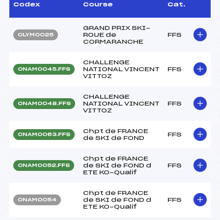
Codex
Course
Cat.
GRAND PRIX SKI-
ROUE de
FFS
OLYM0025
CORMARANCHE
CHALLENGE
NATIONAL VINCENT
FFS
ONAM0045.FFS
VITTOZ
CHALLENGE
NATIONAL VINCENT
FFS
ONAM0048.FFS
VITTOZ
Chpt de FRANCE
FFS
ONAM0063.FFS
de SKI de FOND
Chpt de FRANCE
de SKI de FOND d
FFS
ONAM0052.FFS
ETE KO-Qualif
Chpt de FRANCE
de SKI de FOND d
FFS
ONAM0054
ETE KO-Qualif