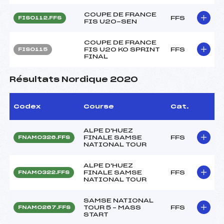
COUPE DE FRANCE
FFS
FIS0112.FFS
FIS U20-SEN
COUPE DE FRANCE
FIS U20 KO SPRINT
FFS
FIS0115
FINAL
Résultats Nordique 2020
Codex
Course
Cat.
ALPE D'HUEZ
FINALE SAMSE
FFS
FNAM0326.FFS
NATIONAL TOUR
ALPE D'HUEZ
FINALE SAMSE
FFS
FNAM0322.FFS
NATIONAL TOUR
SAMSE NATIONAL
TOUR 5 – MASS
FFS
FNAM0267.FFS
START