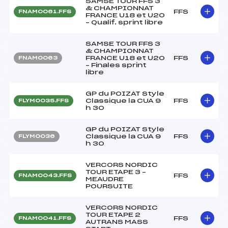
SAMSE TOUR FFS 3
& CHAMPIONNAT
FFS
FNAM0061.FFS
FRANCE U18 et U20
– Qualif. sprint libre
SAMSE TOUR FFS 3
& CHAMPIONNAT
FRANCE U18 et U20
FFS
FNAM0063
– Finales sprint
libre
GP du POIZAT Style
Classique la CUA 9
FFS
FLYM0035.FFS
h 30
GP du POIZAT Style
Classique la CUA 9
FFS
FLYM0036
h 30
VERCORS NORDIC
TOUR ETAPE 3 –
FFS
FNAM0043.FFS
MEAUDRE
POURSUITE
VERCORS NORDIC
TOUR ETAPE 2
FFS
FNAM0041.FFS
AUTRANS MASS