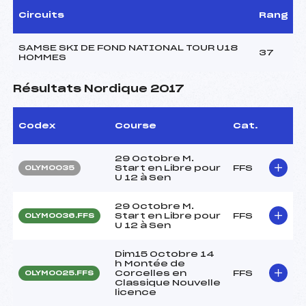
Circuits
Rang
SAMSE SKI DE FOND NATIONAL TOUR U18
37
HOMMES
Résultats Nordique 2017
Codex
Course
Cat.
29 Octobre M.
Start en Libre pour
FFS
OLYM0035
U 12 à Sen
29 Octobre M.
Start en Libre pour
FFS
OLYM0036.FFS
U 12 à Sen
Dim15 Octobre 14
h Montée de
Corcelles en
FFS
OLYM0025.FFS
Classique Nouvelle
licence