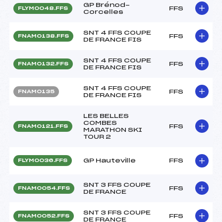
GP Brénod-
FFS
FLYM0048.FFS
Corcelles
SNT 4 FFS COUPE
FFS
FNAM0138.FFS
DE FRANCE FIS
SNT 4 FFS COUPE
FFS
FNAM0132.FFS
DE FRANCE FIS
SNT 4 FFS COUPE
FFS
FNAM0135
DE FRANCE FIS
LES BELLES
COMBES
FFS
FNAM0121.FFS
MARATHON SKI
TOUR 2
GP Hauteville
FFS
FLYM0036.FFS
SNT 3 FFS COUPE
FFS
FNAM0054.FFS
DE FRANCE
SNT 3 FFS COUPE
FFS
FNAM0052.FFS
DE FRANCE