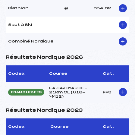
Biathlon
@
654.62
Saut à Ski
Combiné Nordique
Résultats Nordique 2026
Codex
Course
Cat.
LA SAVOYARDE –
21km CL (U18-
FFS
FNAM0122.FFS
>M12)
Résultats Nordique 2023
Codex
Course
Cat.