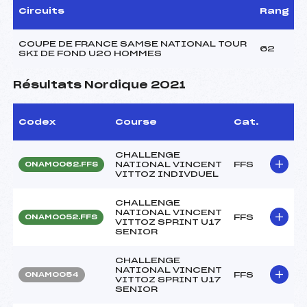
Circuits
Rang
COUPE DE FRANCE SAMSE NATIONAL TOUR
62
SKI DE FOND U20 HOMMES
Résultats Nordique 2021
Codex
Course
Cat.
CHALLENGE
NATIONAL VINCENT
FFS
ONAM0062.FFS
VITTOZ INDIVDUEL
CHALLENGE
NATIONAL VINCENT
FFS
ONAM0052.FFS
VITTOZ SPRINT U17
SENIOR
CHALLENGE
NATIONAL VINCENT
FFS
ONAM0054
VITTOZ SPRINT U17
SENIOR