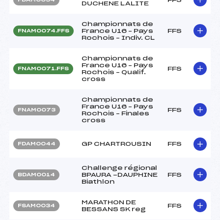
DUCHENE LALITE
Championnats de
France U16 – Pays
FFS
FNAM0074.FFS
Rochois – Indiv. CL
Championnats de
France U16 – Pays
FFS
FNAM0071.FFS
Rochois – Qualif.
cross
Championnats de
France U16 – Pays
FFS
FNAM0073
Rochois – Finales
cross
GP CHARTROUSIN
FFS
FDAM0044
Challenge régional
BPAURA -DAUPHINE
FFS
BDAM0014
Biathlon
MARATHON DE
FFS
FSAM0034
BESSANS SK reg