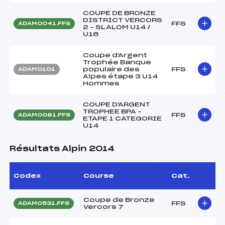
COUPE DE BRONZE
DISTRICT VERCORS
FFS
ADAM0041.FFS
2 – SLALOM U14 /
U16
Coupe d'Argent
Trophée Banque
populaire des
FFS
ADAM0101
Alpes étape 3 U14
Hommes
COUPE D'ARGENT
TROPHEE BPA –
FFS
ADAM0081.FFS
ETAPE 1 CATEGORIE
U14
Résultats Alpin 2014
Codex
Course
Cat.
Coupe de Bronze
FFS
ADAM0531.FFS
Vercors 7