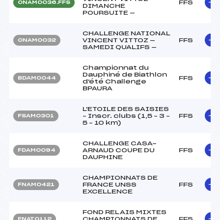
FFS
ONAM0036.FFS
DIMANCHE
POURSUITE —
CHALLENGE NATIONAL
VINCENT VITTOZ —
FFS
ONAM0032
SAMEDI QUALIFS —
Championnat du
Dauphiné de Biathlon
FFS
BDAM0044
d'été Challenge
BPAURA
L'ETOILE DES SAISIES
– Inscr. clubs (1,5 – 3 –
FFS
FSAM0301
5 – 10 km)
CHALLENGE CASA-
ARNAUD COUPE DU
FFS
FDAM0094
DAUPHINE
CHAMPIONNATS DE
FRANCE UNSS
FFS
FNAM0421
EXCELLENCE
FOND RELAIS MIXTES
CHAMPIONNATS DE
FFS
FNAT0112