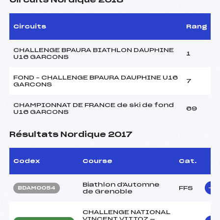
Circuits Nordique 2018
Circuits
Rang
CHALLENGE BPAURA BIATHLON DAUPHINE
1
U16 GARCONS
FOND – CHALLENGE BPAURA DAUPHINE U16
7
GARCONS
CHAMPIONNAT DE FRANCE de ski de fond
69
U16 GARCONS
Résultats Nordique 2017
Codex
Course
Cat.
Biathlon d'Automne
FFS
BDAM0054
de Grenoble
CHALLENGE NATIONAL
VINCENT VITTOZ —