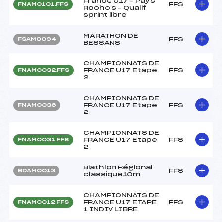
France U17 – Pays
FFS
FNAM0101.FFS
Rochois – Qualif
sprint libre
MARATHON DE
FFS
FSAM0094
BESSANS
CHAMPIONNATS DE
FRANCE U17 Etape
FFS
FNAM0032.FFS
2
CHAMPIONNATS DE
FRANCE U17 Etape
FFS
FNAM0036
2
CHAMPIONNATS DE
FRANCE U17 Etape
FFS
FNAM0031.FFS
2
Biathlon Régional
FFS
BDAM0013
classique10m
CHAMPIONNATS DE
FRANCE U17 ETAPE
FFS
FNAM0012.FFS
1 INDIV LIBRE