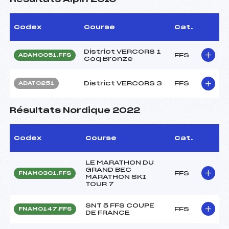
Codex
Course
Cat.
District VERCORS 1
FFS
ADAM0051.FFS
Coq Bronze
District VERCORS 3
FFS
ADAT0251
Résultats Nordique 2022
Codex
Course
Cat.
LE MARATHON DU
GRAND BEC
FFS
FNAM0301.FFS
MARATHON SKI
TOUR 7
SNT 5 FFS COUPE
FFS
FNAM0147.FFS
DE FRANCE