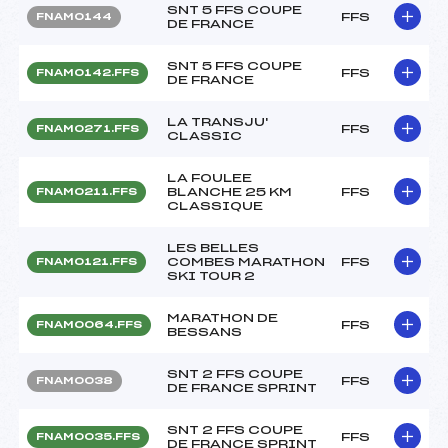
SNT 5 FFS COUPE
FFS
FNAM0144
DE FRANCE
SNT 5 FFS COUPE
FFS
FNAM0142.FFS
DE FRANCE
LA TRANSJU'
FFS
FNAM0271.FFS
CLASSIC
LA FOULEE
BLANCHE 25 KM
FFS
FNAM0211.FFS
CLASSIQUE
LES BELLES
COMBES MARATHON
FFS
FNAM0121.FFS
SKI TOUR 2
MARATHON DE
FFS
FNAM0064.FFS
BESSANS
SNT 2 FFS COUPE
FFS
FNAM0038
DE FRANCE SPRINT
SNT 2 FFS COUPE
FFS
FNAM0035.FFS
DE FRANCE SPRINT