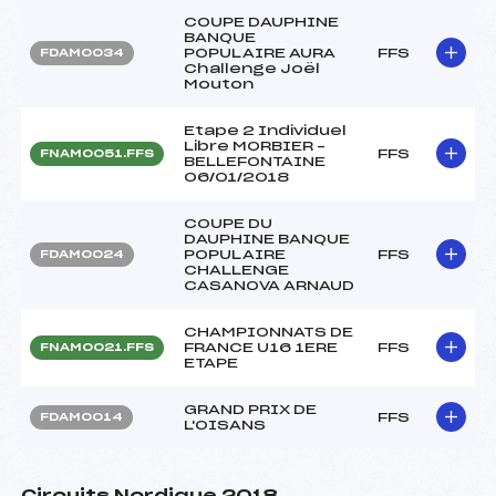
COUPE DAUPHINE
BANQUE
POPULAIRE AURA
FFS
FDAM0034
Challenge Joël
Mouton
Etape 2 Individuel
Libre MORBIER –
FFS
FNAM0051.FFS
BELLEFONTAINE
06/01/2018
COUPE DU
DAUPHINE BANQUE
POPULAIRE
FFS
FDAM0024
CHALLENGE
CASANOVA ARNAUD
CHAMPIONNATS DE
FRANCE U16 1ERE
FFS
FNAM0021.FFS
ETAPE
GRAND PRIX DE
FFS
FDAM0014
L'OISANS