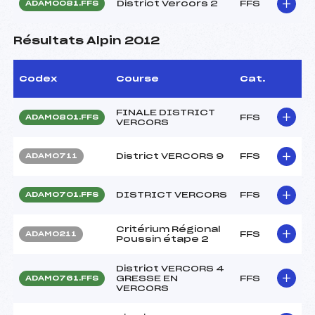
District Vercors 2
FFS
ADAM0081.FFS
Résultats Alpin 2012
Codex
Course
Cat.
FINALE DISTRICT
FFS
ADAM0801.FFS
VERCORS
District VERCORS 9
FFS
ADAM0711
DISTRICT VERCORS
FFS
ADAM0701.FFS
Critérium Régional
FFS
ADAM0211
Poussin étape 2
District VERCORS 4
GRESSE EN
FFS
ADAM0761.FFS
VERCORS