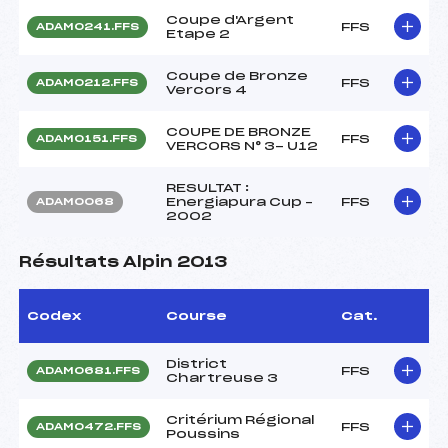
Coupe d'Argent
FFS
ADAM0241.FFS
Etape 2
Coupe de Bronze
FFS
ADAM0212.FFS
Vercors 4
COUPE DE BRONZE
FFS
ADAM0151.FFS
VERCORS N° 3- U12
RESULTAT :
Energiapura Cup –
FFS
ADAM0068
2002
Résultats Alpin 2013
Codex
Course
Cat.
District
FFS
ADAM0681.FFS
Chartreuse 3
Critérium Régional
FFS
ADAM0472.FFS
Poussins