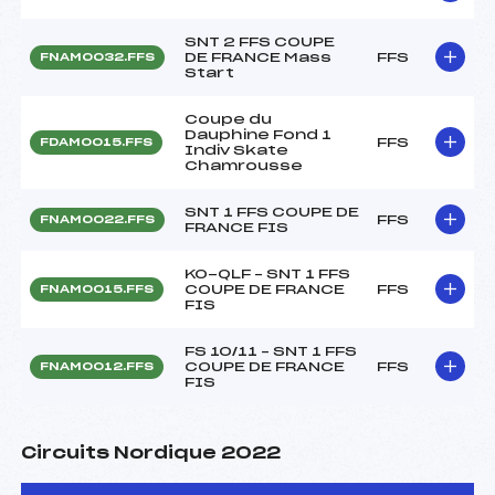
SNT 2 FFS COUPE
DE FRANCE Mass
FFS
FNAM0032.FFS
Start
Coupe du
Dauphine Fond 1
FFS
FDAM0015.FFS
Indiv Skate
Chamrousse
SNT 1 FFS COUPE DE
FFS
FNAM0022.FFS
FRANCE FIS
KO-QLF – SNT 1 FFS
COUPE DE FRANCE
FFS
FNAM0015.FFS
FIS
FS 10/11 – SNT 1 FFS
COUPE DE FRANCE
FFS
FNAM0012.FFS
FIS
Circuits Nordique 2022