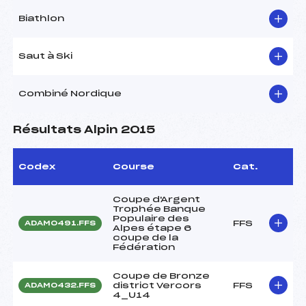
Biathlon
Saut à Ski
Combiné Nordique
Résultats Alpin 2015
Codex
Course
Cat.
Coupe d'Argent
Trophée Banque
Populaire des
FFS
ADAM0491.FFS
Alpes étape 6
coupe de la
Fédération
Coupe de Bronze
district Vercors
FFS
ADAM0432.FFS
4_U14