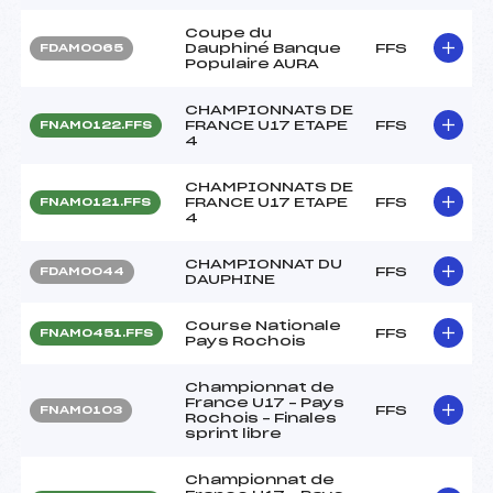
Coupe du
Dauphiné Banque
FFS
FDAM0065
Populaire AURA
CHAMPIONNATS DE
FRANCE U17 ETAPE
FFS
FNAM0122.FFS
4
CHAMPIONNATS DE
FRANCE U17 ETAPE
FFS
FNAM0121.FFS
4
CHAMPIONNAT DU
FFS
FDAM0044
DAUPHINE
Course Nationale
FFS
FNAM0451.FFS
Pays Rochois
Championnat de
France U17 – Pays
FFS
FNAM0103
Rochois – Finales
sprint libre
Championnat de