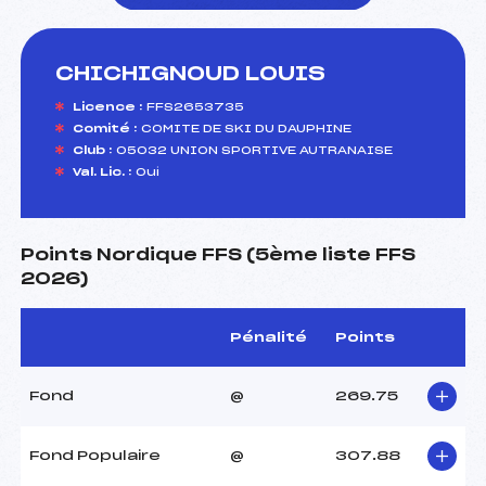
CHICHIGNOUD LOUIS
foi(s) le ski
Licence :
FFS2653735
Comité :
COMITE DE SKI DU DAUPHINE
Club :
05032 UNION SPORTIVE AUTRANAISE
Val. Lic. :
Oui
Points Nordique FFS (5ème liste FFS
2026)
Pénalité
Points
Fond
@
269.75
Fond Populaire
@
307.88