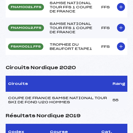
SAMSE NATIONAL
TOUR FFS 1 COUPE
FFS
FNAM0021.FFS
DE FRANCE
SAMSE NATIONAL
TOUR FFS 1 COUPE
FFS
FNAM0012.FFS
DE FRANCE
TROPHEE DU
FFS
FSAM0011.FFS
BEAUFORT ETAPE1
Circuits Nordique 2020
Circuits
Rang
COUPE DE FRANCE SAMSE NATIONAL TOUR
55
SKI DE FOND U20 HOMMES
Résultats Nordique 2019
Codex
Course
Cat.