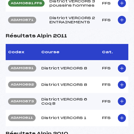
District VERCORS 3
FFS
ADAM0681.FFS
poussins hommes
District VERCORS 2
FFS
ADAM0671
ENTRAINEMENTS
Résultats Alpin 2011
Codex
Course
Cat.
District VERCORS 8
FFS
ADAM0691
District VERCORS 8
FFS
ADAM0692
District VERCORS 6
FFS
ADAM0673
Coq B
District VERCORS 1
FFS
ADAM0611
Résultats Alpin 2010