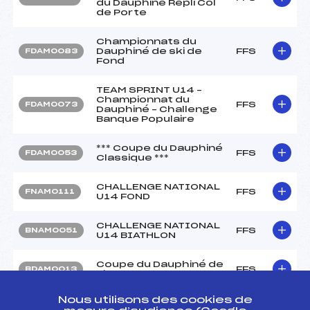
du Dauphiné Repli Col
de Porte
Championnats du
Dauphiné de ski de
FFS
FDAM0083
Fond
TEAM SPRINT U14 –
Championnat du
FFS
FDAM0073
Dauphiné – Challenge
Banque Populaire
*** Coupe du Dauphiné
FFS
FDAM0053
Classique ***
CHALLENGE NATIONAL
FFS
FNAM0111
U14 FOND
CHALLENGE NATIONAL
FFS
BNAM0051
U14 BIATHLON
Coupe du Dauphiné de
FFS
BDAM0013
Biathlon 2
Nous utilisons des cookies de
COUPE DAUPHINÉ