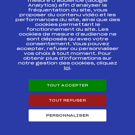
mesure d’audience (Google
Méaudre reprise de
FFS
FDAM0033
Analytics) afin d’analyser la
Font d'Urle
fréquentation du site, vous
proposer du contenu vidéo et les
GRAND PRIX DE
performances du site, ainsi que des
L'OISANS / Coupe du
FFS
FDAM0011
cookies permettant le
DAUPHINE
fonctionnement du site. Les
cookies de mesure d’audience ne
sont déposés qu’avec votre
consentement. Vous pouvez
Circuits Nordique 2016
accepter, refuser ou personnaliser
vos choix à tout moment. Pour
obtenir plus d'informations sur
Circuits
Rang
notre gestion des cookies, cliquez
ici
.
FOND – COUPE DU DAUPHINE U14
19
GARCONS
TOUT ACCEPTER
COUPE DU DAUPHINE BIATHLON U14
21
GARCONS
TOUT REFUSER
Résultats Nordique 2015
PERSONNALISER
Codex
Course
Cat.