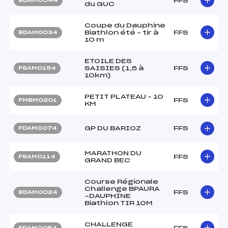
FFS
BDAM0044
du GUC
Coupe du Dauphine
Biathlon été – tir à
FFS
BDAM0034
10 m
ETOILE DES
SAISIES (1,5 à
FFS
FSAM0154
10km)
PETIT PLATEAU – 10
FFS
FMBM0201
KM
GP DU BARIOZ
FFS
FDAM0074
MARATHON DU
FFS
FSAM0114
GRAND BEC
Course Régionale
Challenge BPAURA
FFS
BDAM0024
-DAUPHINE
Biathlon TIR 10M
CHALLENGE
FFS
FDAM0054