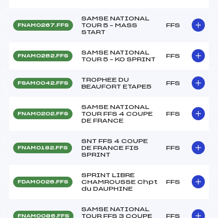
SAMSE NATIONAL
TOUR 5 – MASS
FFS
FNAM0267.FFS
START
SAMSE NATIONAL
FFS
FNAM0262.FFS
TOUR 5 – KO SPRINT
TROPHEE DU
FFS
FSAM0042.FFS
BEAUFORT ETAPE5
SAMSE NATIONAL
TOUR FFS 4 COUPE
FFS
FNAM0202.FFS
DE FRANCE
SNT FFS 4 COUPE
DE FRANCE FIS
FFS
FNAM0182.FFS
SPRINT
SPRINT LIBRE
CHAMROUSSE Chpt
FFS
FDAM0026.FFS
du DAUPHINE
SAMSE NATIONAL
TOUR FFS 3 COUPE
FFS
FNAM0086.FFS