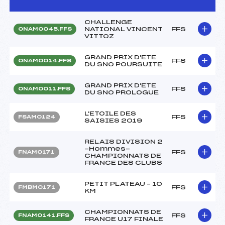
CHALLENGE
NATIONAL VINCENT
FFS
ONAM0045.FFS
VITTOZ
GRAND PRIX D'ETE
FFS
ONAM0014.FFS
DU SNO POURSUITE
GRAND PRIX D'ETE
FFS
ONAM0011.FFS
DU SNO PROLOGUE
L'ETOILE DES
FFS
FSAM0124
SAISIES 2019
RELAIS DIVISION 2
-Hommes-
FFS
FNAM0171
CHAMPIONNATS DE
FRANCE DES CLUBS
PETIT PLATEAU – 10
FFS
FMBM0171
KM
CHAMPIONNATS DE
FFS
FNAM0141.FFS
FRANCE U17 FINALE